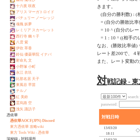
十六夜 咲夜
きます。
アリス マーガトロイド
(自分の勝利数) : 
パチュリー ノーレッジ
= (自分の勝敗比率値
魂魄 妖夢
= 10 ^ (自分のレート/
レミリア スカーレット
西行寺 幽々子
= 1 : 10 ^ ((相
八雲 紫
なお、(勝敗比率値) = 1
伊吹 萃香
レート差200で、
鈴仙 優曇華院 イナバ
射命丸 文
また、レート変動の
小野塚 小町
永江 衣玖
対
比那名居 天子
戦記録 - 
東風谷 早苗
チルノ
紅 美鈴
search:
霊烏路 空
password:
洩矢 諏訪子
憑依華
対戦日時
憑依華AOCF(JPN) Discord
東方憑依華 攻略wiki
13/03/20
◇
東方 Tools Wiki - 憑依華
18:11
深秘録 - 対戦場所
13/03/20