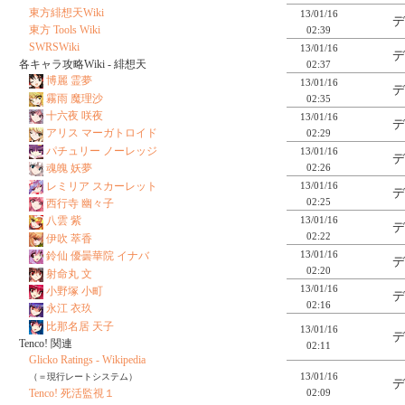
東方緋想天Wiki
13/01/16
デ
東方 Tools Wiki
02:39
SWRSWiki
13/01/16
デ
各キャラ攻略Wiki - 緋想天
02:37
博麗 霊夢
13/01/16
デ
霧雨 魔理沙
02:35
十六夜 咲夜
13/01/16
デ
アリス マーガトロイド
02:29
パチュリー ノーレッジ
13/01/16
デ
02:26
魂魄 妖夢
レミリア スカーレット
13/01/16
デ
02:25
西行寺 幽々子
13/01/16
八雲 紫
デ
02:22
伊吹 萃香
13/01/16
鈴仙 優曇華院 イナバ
デ
02:20
射命丸 文
13/01/16
小野塚 小町
デ
02:16
永江 衣玖
比那名居 天子
13/01/16
デ
Tenco! 関連
02:11
Glicko Ratings - Wikipedia
13/01/16
（＝現行レートシステム）
デ
02:09
Tenco! 死活監視１