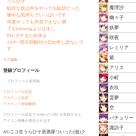
うらひそ
魔理沙
駄目な奴は何をやっても駄目だった
惨めな気持ちでいっぱいです
幽々子
何度やっても学習できない屑
妖夢
でもkitawingよりはまし
P4Uガチるため休止
咲夜
10/9一部天則観付け忘れ申し訳ないで
レミリア
す
紫
タグ編集
アリス
登録プロフィール
小町
プロフィール未登録
衣玖
プロフィール設定
霊夢
アカウント設定
アカウント登録解除
空
プロフィール設定で twitter の URL を登録すると、
パチュリー
アイコン画像が表示されます
諏訪子
AUニコ生うらひそ居酒屋ついった(仮)ク