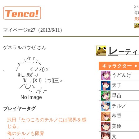
λ
毎
天
マイページα27（2013/6/11）
ゲネラルパウゼ さん
レ
ーティン
　　　　 ,.ｨrｰr 、

　　　y' "´￣｀'ヽ

キャラクター
.　　 ﾉ　　 くノﾉ))ゝ

　　　ﾙi,,,,ﾘ§ﾟ-ﾉ

うどんげ
　　　　'k'_,i{X l}〈つ[|三＞

天子
　　　 ／'/_ハ.ゝ、

　　　　 ｀'ﾄ_ﾉ'ﾄ,ﾉ"

早苗
　　　  No Image
チルノ
プレイヤータグ
萃香
沢田「たつころのチルノには限界を感
美鈴
じる」
俺のチルノも限界
文