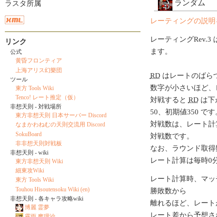
ランダム
ラスタ所属
レーティングの説明
レーティングRev.3 
リンク
ます。
公式
黄昏フロンティア
上海アリス幻樂団
RD
はレートのばら
ツール
数字が小さいほど、
東方 Tools Wiki
Tenco! レート推定（仮）
対戦すると
RD
は下
非想天則 - 対戦場所
50、初期値350 です
東方非想天則 日本サーバー Discord
対戦数は、レート計
なまかわねむの天則交流用 Discord
SokuBoard
対戦数です。
非非想天則対戦板
なお、ラウンド取得
非想天則 - wiki
レート計算は毎時0
東方非想天則 Wiki
細東攻Wiki
レート計算時、マッ
東方 Tools Wiki
Touhou Hisoutensoku Wiki (en)
勝敗数から
非想天則 - 各キャラ攻略wiki
離れるほど、レート
博麗 霊夢
レート差から予想さ
霧雨 魔理沙