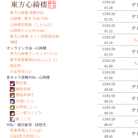
13/01/20
デ
01:28
東方心綺楼 攻略Wiki
13/01/20
デ
心綺楼 - 東方 Tools Wiki
01:25
心綺楼対戦板（したらば）
13/01/20
デ
心綺桜ちゃん＠twitter
01:22
東方心綺楼-ネット対戦掲示板-
13/01/20
ち
弾闘
01:16
オンライン大会 - 心綺楼
13/01/20
デ
東方心綺楼ランキングバトル
01:13
東方華妻舞踏(かめんぶとう)
13/01/20
ち
健全杯
01:09
大会告知スレ
13/01/20
各キャラ攻略Wiki - 心綺楼
01:00
聖白蓮
13/01/20
デ
物部布都
00:58
豊聡耳神子
13/01/20
デ
河城にとり
00:55
古明地こいし
13/01/20
デ
二ッ岩マミゾウ
00:50
秦こころ
13/01/20
◇
Wiki・掲示板等 - 緋想天
00:47
萃磨選堆(したらば)
13/01/20
デ
2ch緋想天対戦スレ
00:45