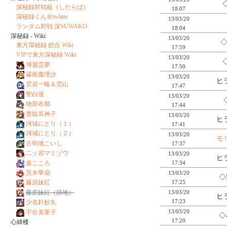
深秘録対戦板（したらば）
18:07
深秘録くん＠twitter
13/03/20
ランダム対戦 深SUWAKO
18:04
深秘録 - Wiki
13/03/20
◇
東方深秘録 総合 Wiki
17:59
VIPで東方深秘録 Wiki
13/03/20
博麗霊夢
17:50
霧雨魔理沙
13/03/20
ヒ
雲居一輪＆雲山
17:47
聖白蓮
13/03/20
物部布都
17:44
豊聡耳神子
13/03/20
ヒ
河城にとり（１）
17:41
河城にとり（２）
13/03/20
モ
古明地こいし
17:37
二ッ岩マミゾウ
13/03/20
ヒ
秦こころ
17:34
茨木華扇
13/03/20
◇
17:25
藤原妹紅
13/03/20
藤原妹紅（跡地）
ヒ
17:23
少名針妙丸
13/03/20
宇佐美菫子
◇
17:20
心綺楼