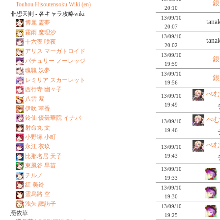
銀
Touhou Hisoutensoku Wiki (en)
20:10
非想天則 - 各キャラ攻略wiki
13/09/10
tan
博麗 霊夢
20:07
霧雨 魔理沙
13/09/10
tan
十六夜 咲夜
20:02
アリス マーガトロイド
13/09/10
銀
パチュリー ノーレッジ
19:59
魂魄 妖夢
13/09/10
銀
レミリア スカーレット
19:56
西行寺 幽々子
ぺむ
13/09/10
八雲 紫
19:49
伊吹 萃香
鈴仙 優曇華院 イナバ
ぺむ
13/09/10
射命丸 文
19:46
小野塚 小町
ぺむ
永江 衣玖
13/09/10
19:43
比那名居 天子
東風谷 早苗
13/09/10
チルノ
19:33
紅 美鈴
13/09/10
霊烏路 空
19:30
洩矢 諏訪子
13/09/10
憑依華
19:25