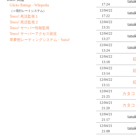
tan
17:24
Glicko Ratings - Wikipedia
12/04/22
（＝現行レートシステム）
tan
17:22
Tenco! 死活監視１
12/04/22
Tenco! 死活監視２
tan
13:31
Tenco! サーバー性能監視
12/04/22
Tenco! サーバーアクセス状況
tan
13:27
萃夢想レーティングシステム・Suica!
12/04/22
tan
13:24
12/04/22
13:18
12/04/22
13:14
12/04/22
13:11
12/04/21
カタコ
21:25
12/04/21
カタコ
21:20
12/04/21
tan
21:17
12/04/21
tan
21:08