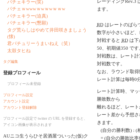
レーティングRev.3 
パチェキラー(笑)
パチェｗwwwｗwｗwｗｗw
ます。
パチェキラー(迫真)
パチェキラー(懇願)
RD
はレートのばら
タグ荒らしはやめて井田咲きましょう
数字が小さいほど、
(懐)
対戦すると
RD
は下
君パチュリーうまいねえ（笑）
50、初期値350 です
太鼓タヒね
対戦数は、レート計
タグ編集
対戦数です。
なお、ラウンド取得
登録プロフィール
レート計算は毎時0
プロフィール未登録
レート計算時、マッ
プロフィール設定
勝敗数から
アカウント設定
離れるほど、レート
アカウント登録解除
レート差から予想さ
プロフィール設定で twitter の URL を登録すると、
きます。
アイコン画像が表示されます
(自分の勝利数) : 
AUニコ生うらひそ居酒屋ついった(仮)ク
= (自分の勝敗比率値