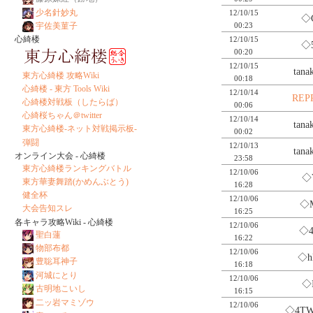
少名針妙丸
12/10/15
◇C
00:23
宇佐美菫子
心綺楼
12/10/15
◇5
00:20
12/10/15
tan
東方心綺楼 攻略Wiki
00:18
心綺楼 - 東方 Tools Wiki
12/10/14
REP
心綺楼対戦板（したらば）
00:06
心綺桜ちゃん＠twitter
12/10/14
tan
東方心綺楼-ネット対戦掲示板-
00:02
弾闘
12/10/13
tan
オンライン大会 - 心綺楼
23:58
東方心綺楼ランキングバトル
12/10/06
◇V
東方華妻舞踏(かめんぶとう)
16:28
健全杯
12/10/06
◇M
大会告知スレ
16:25
各キャラ攻略Wiki - 心綺楼
12/10/06
◇4
聖白蓮
16:22
物部布都
12/10/06
◇h
豊聡耳神子
16:18
河城にとり
12/10/06
◇
古明地こいし
16:15
二ッ岩マミゾウ
12/10/06
◇4TW