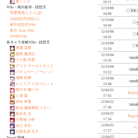
秦こころ
16:11
Wiki・掲示板等 - 緋想天
12/10/06
◇XK3
萃磨選堆(したらば)
16:08
2ch緋想天対戦スレ
12/10/06
◇y
東方緋想天Wiki
16:04
東方 Tools Wiki
12/10/06
◇F
SWRSWiki
16:01
各キャラ攻略Wiki - 緋想天
12/10/06
◇R
博麗 霊夢
15:59
霧雨 魔理沙
12/10/06
tan
十六夜 咲夜
15:55
アリス マーガトロイド
12/10/06
tan
パチュリー ノーレッジ
15:52
魂魄 妖夢
12/10/06
tan
レミリア スカーレット
15:48
西行寺 幽々子
12/04/22
Kayo
17:42
八雲 紫
伊吹 萃香
12/04/22
tan
17:36
鈴仙 優曇華院 イナバ
12/04/22
射命丸 文
Kayo
17:34
小野塚 小町
12/04/22
永江 衣玖
ペ
17:27
比那名居 天子
12/04/22
Tenco! 関連