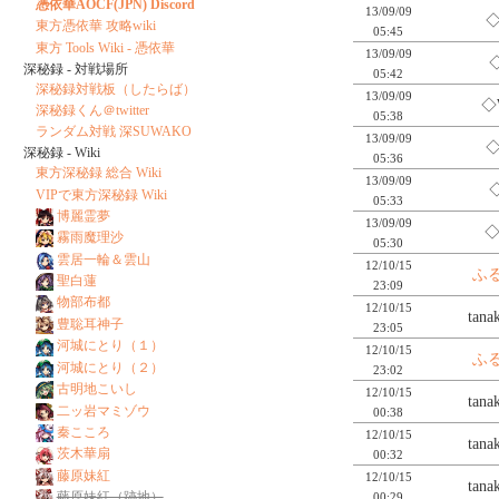
憑依華AOCF(JPN) Discord
13/09/09
◇
東方憑依華 攻略wiki
05:45
東方 Tools Wiki - 憑依華
13/09/09
◇
深秘録 - 対戦場所
05:42
深秘録対戦板（したらば）
13/09/09
◇
深秘録くん＠twitter
05:38
ランダム対戦 深SUWAKO
13/09/09
◇
深秘録 - Wiki
05:36
東方深秘録 総合 Wiki
13/09/09
◇
VIPで東方深秘録 Wiki
05:33
博麗霊夢
13/09/09
◇
霧雨魔理沙
05:30
雲居一輪＆雲山
12/10/15
ふ
聖白蓮
23:09
物部布都
12/10/15
tan
豊聡耳神子
23:05
河城にとり（１）
12/10/15
ふ
河城にとり（２）
23:02
古明地こいし
12/10/15
tan
二ッ岩マミゾウ
00:38
秦こころ
12/10/15
tan
茨木華扇
00:32
藤原妹紅
12/10/15
tan
藤原妹紅（跡地）
00:29