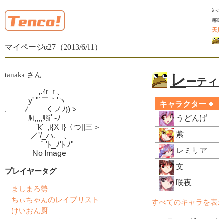
λ
毎
天
マイページα27（2013/6/11）
tanaka さん
レ
ーティン
　　　　 ,.ｨrｰr 、

　　　y' "´￣｀'ヽ

キャラクター
.　　 ﾉ　　 くノﾉ))ゝ

　　　ﾙi,,,,ﾘ§ﾟ-ﾉ

うどんげ
　　　　'k'_,i{X l}〈つ[|三＞

紫
　　　 ／'/_ハ.ゝ、

　　　　 ｀'ﾄ_ﾉ'ﾄ,ﾉ"

レミリア
　　　  No Image
文
プレイヤータグ
咲夜
ましまろ勢
ちぃちゃんのレイプリスト
すべてのキャラを表
けいおん厨