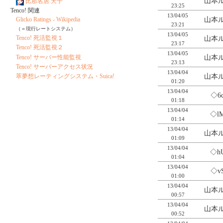
山本ル
比那名居 天子
23:25
Tenco! 関連
13/04/05
山本ル
Glicko Ratings - Wikipedia
23:21
（＝現行レートシステム）
13/04/05
Tenco! 死活監視１
山本ル
23:17
Tenco! 死活監視２
13/04/05
Tenco! サーバー性能監視
山本ル
23:13
Tenco! サーバーアクセス状況
13/04/04
山本ル
萃夢想レーティングシステム・Suica!
01:20
13/04/04
◇6
01:18
13/04/04
◇l
01:14
13/04/04
山本ル
01:09
13/04/04
◇h
01:04
13/04/04
◇v
01:00
13/04/04
山本ル
00:57
13/04/04
山本ル
00:52