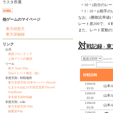
ラスタ所属
= 10 ^ (自分のレート/
= 1 : 10 ^ ((相
なお、(勝敗比率値) = 1
他ゲームのマイページ
レート差200で、
東方緋想天
また、レート変動の
東方深秘録
対
リンク
戦記録 - 
公式
黄昏フロンティア
search:
上海アリス幻樂団
ツール
password:
東方 Tools Wiki
Tenco! レート推定（仮）
対戦日時
非想天則 - 対戦場所
東方非想天則 日本サーバー Discord
13/04/10
山本ル
なまかわねむの天則交流用 Discord
03:35
SokuBoard
13/04/10
山本ル
非非想天則対戦板
03:29
非想天則 - wiki
13/04/10
山本ル
東方非想天則 Wiki
03:26
細東攻Wiki
13/04/10