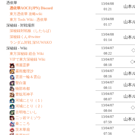
憑依華
13/04/08
山本ル
憑依華AOCF(JPN) Discord
01:21
東方憑依華 攻略wiki
13/04/08
東方 Tools Wiki - 憑依華
山本ル
01:17
深秘録 - 対戦場所
深秘録対戦板（したらば）
13/04/08
深秘録くん＠twitter
山本ル
01:14
ランダム対戦 深SUWAKO
13/04/07
深秘録 - Wiki
◇
08:22
東方深秘録 総合 Wiki
VIPで東方深秘録 Wiki
13/04/07
◇
08:18
博麗霊夢
13/04/07
霧雨魔理沙
山本ル
08:16
雲居一輪＆雲山
13/04/07
聖白蓮
山本ル
08:11
物部布都
13/04/07
豊聡耳神子
山本ル
08:07
河城にとり（１）
13/04/07
河城にとり（２）
◇
08:04
古明地こいし
13/04/07
二ッ岩マミゾウ
山本ル
07:59
秦こころ
13/04/07
茨木華扇
◇
07:56