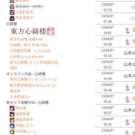
藤原妹紅
13/04/07
藤原妹紅（跡地）
◇
07:53
少名針妙丸
13/04/07
宇佐美菫子
◇
07:49
心綺楼
13/04/07
04:01
13/04/07
東方心綺楼 攻略Wiki
03:58
心綺楼 - 東方 Tools Wiki
13/04/07
心綺楼対戦板（したらば）
山本ル
03:55
心綺桜ちゃん＠twitter
13/04/07
東方心綺楼-ネット対戦掲示板-
山本ル
03:52
弾闘
13/04/07
オンライン大会 - 心綺楼
山本ル
03:49
東方心綺楼ランキングバトル
13/04/07
東方華妻舞踏(かめんぶとう)
03:44
健全杯
13/04/07
大会告知スレ
03:41
各キャラ攻略Wiki - 心綺楼
13/04/07
聖白蓮
山本ル
03:37
物部布都
13/04/07
豊聡耳神子
03:35
河城にとり
13/04/07
古明地こいし