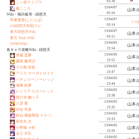
03:30
二ッ岩マミゾウ
13/04/07
秦こころ
山本ル
03:16
Wiki・掲示板等 - 緋想天
13/04/07
萃磨選堆(したらば)
ハ
03:14
2ch緋想天対戦スレ
13/04/07
東方緋想天Wiki
山本ル
03:11
東方 Tools Wiki
13/04/05
SWRSWiki
山本ル
23:54
各キャラ攻略Wiki - 緋想天
13/04/05
博麗 霊夢
山本ル
23:52
霧雨 魔理沙
13/04/05
十六夜 咲夜
山本ル
23:47
アリス マーガトロイド
13/04/05
パチュリー ノーレッジ
山本ル
23:44
魂魄 妖夢
13/04/05
レミリア スカーレット
山本ル
23:38
西行寺 幽々子
13/04/05
八雲 紫
山本ル
23:35
伊吹 萃香
13/04/05
鈴仙 優曇華院 イナバ
山本ル
23:33
射命丸 文
13/04/05
山本ル
小野塚 小町
23:29
永江 衣玖
13/04/05