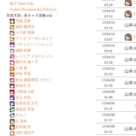
東方 Tools Wiki
03:20
Touhou Hisoutensoku Wiki (en)
13/04/10
非想天則 - 各キャラ攻略wiki
03:14
博麗 霊夢
13/04/10
山本ル
霧雨 魔理沙
03:10
十六夜 咲夜
13/04/10
アリス マーガトロイド
03:07
パチュリー ノーレッジ
13/04/10
山本ル
魂魄 妖夢
03:01
レミリア スカーレット
13/04/10
山本ル
西行寺 幽々子
02:58
八雲 紫
13/04/10
山本ル
伊吹 萃香
02:53
鈴仙 優曇華院 イナバ
13/04/08
山本ル
射命丸 文
01:50
小野塚 小町
13/04/08
山本ル
01:46
永江 衣玖
比那名居 天子
13/04/08
01:41
東風谷 早苗
13/04/08
チルノ
01:37
紅 美鈴
13/04/08
霊烏路 空
山本ル
01:32
洩矢 諏訪子