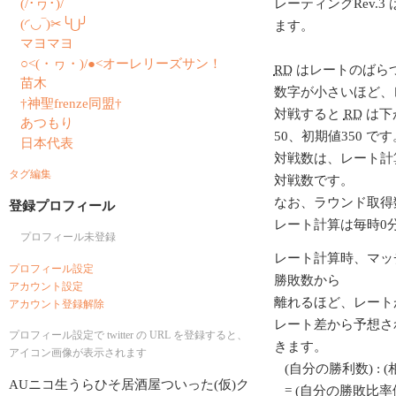
(/･ヮ･)/
レーティングRev.3 
(◜◡‾)✂╰⋃╯
ます。
マヨマヨ
○<(・ヮ・)/●<オーレリーズサン！
RD
はレートのばら
苗木
数字が小さいほど、
†神聖frenze同盟†
対戦すると
RD
は下
あつもり
50、初期値350 です
日本代表
対戦数は、レート計
タグ編集
対戦数です。
なお、ラウンド取得
登録プロフィール
レート計算は毎時0
プロフィール未登録
レート計算時、マッ
プロフィール設定
勝敗数から
アカウント設定
離れるほど、レート
アカウント登録解除
レート差から予想さ
プロフィール設定で twitter の URL を登録すると、
きます。
アイコン画像が表示されます
(自分の勝利数) : 
AUニコ生うらひそ居酒屋ついった(仮)ク
= (自分の勝敗比率値