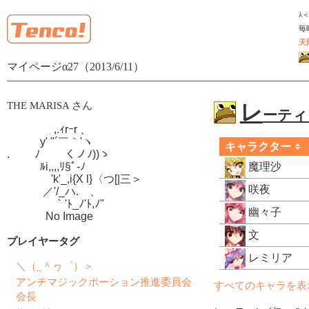
λ
毎
天
マイページα27（2013/6/11）
THE MARISA さん
レ
ーティン
　　　　 ,.ｨrｰr 、

　　　y' "´￣｀'ヽ

キャラクター
.　　 ﾉ　　 くノﾉ))ゝ

　　　ﾙi,,,,ﾘ§ﾟ-ﾉ

魔理沙
　　　　'k'_,i{X l}〈つ[|三＞

咲夜
　　　 ／'/_ハ.ゝ、

　　　　 ｀'ﾄ_ﾉ'ﾄ,ﾉ"

幽々子
　　　  No Image
文
プレイヤータグ
レミリア
＼（_＾ヮ゜）＞
アンチマジックポーション推進委員会
すべてのキャラを表
会長