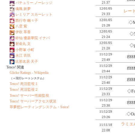
21:37
パチュリー ノーレッジ
12/01/05
魂魄 妖夢
レー
21:33
レミリア スカーレット
12/01/05
西行寺 幽々子
◇M
21:28
八雲 紫
12/01/05
伊吹 萃香
◇5
21:24
鈴仙 優曇華院 イナバ
12/01/05
射命丸 文
◇p
21:20
小野塚 小町
11/12/29
永江 衣玖
ｵｶｶ
23:49
比那名居 天子
11/12/29
Tenco! 関連
ｵｶｶ
23:44
Glicko Ratings - Wikipedia
11/12/29
（＝現行レートシステム）
ｵｶｶ
23:40
Tenco! 死活監視１
11/12/29
Tenco! 死活監視２
◇F
23:33
Tenco! サーバー性能監視
11/12/29
Tenco! サーバーアクセス状況
ｵｶｶ
23:30
萃夢想レーティングシステム・Suica!
11/12/29
◇O
23:26
ラミエ
11/11/18
22:08