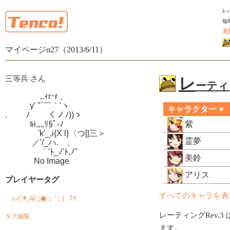
λ
毎
天
マイページα27（2013/6/11）
三等兵 さん
レ
ーティン
　　　　 ,.ｨrｰr 、

　　　y' "´￣｀'ヽ

キャラクター
.　　 ﾉ　　 くノﾉ))ゝ

　　　ﾙi,,,,ﾘ§ﾟ-ﾉ

紫
　　　　'k'_,i{X l}〈つ[|三＞

霊夢
　　　 ／'/_ハ.ゝ、

　　　　 ｀'ﾄ_ﾉ'ﾄ,ﾉ"

美鈴
　　　  No Image
アリス
プレイヤータグ
すべてのキャラを表
ε-(`◉◞౪◟;◉；´:.）ﾌｩ
レーティングRev.3 
タグ編集
ます。