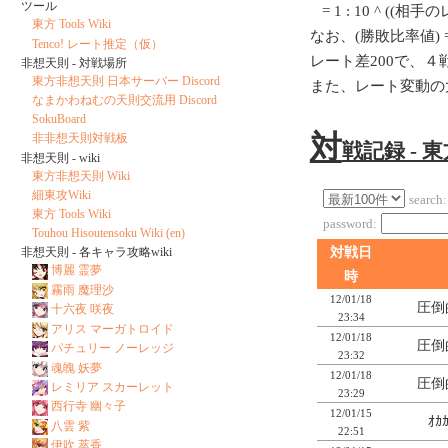
ツール
= 1 : 10 ^ ((相
東方 Tools Wiki
なお、(勝敗比率値) = 1
Tenco! レート推定（仮）
レート差200で、
非想天則 - 対戦場所
東方非想天則 日本サーバー Discord
また、レート変動の
なまかわねむの天則交流用 Discord
SokuBoard
対
非非想天則対戦板
戦記録 - 
非想天則 - wiki
東方非想天則 Wiki
細東攻Wiki
search:
東方 Tools Wiki
password:
Touhou Hisoutensoku Wiki (en)
対戦日
非想天則 - 各キャラ攻略wiki
博麗 霊夢
時
霧雨 魔理沙
12/01/18
圧倒
十六夜 咲夜
23:34
アリス マーガトロイド
12/01/18
圧倒
パチュリー ノーレッジ
23:32
魂魄 妖夢
12/01/18
圧倒
レミリア スカーレット
23:29
西行寺 幽々子
12/01/15
ｵｶ
八雲 紫
22:51
伊吹 萃香