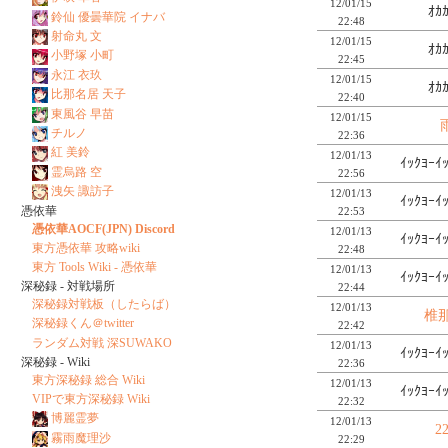
12/01/15
ｵｶ
鈴仙 優曇華院 イナバ
22:48
射命丸 文
12/01/15
ｵｶ
小野塚 小町
22:45
永江 衣玖
12/01/15
ｵｶ
比那名居 天子
22:40
東風谷 早苗
12/01/15
チルノ
22:36
紅 美鈴
12/01/13
ｲｯｸﾖｰｲ
霊烏路 空
22:56
洩矢 諏訪子
12/01/13
ｲｯｸﾖｰｲ
憑依華
22:53
憑依華AOCF(JPN) Discord
12/01/13
ｲｯｸﾖｰｲ
東方憑依華 攻略wiki
22:48
東方 Tools Wiki - 憑依華
12/01/13
ｲｯｸﾖｰｲ
深秘録 - 対戦場所
22:44
深秘録対戦板（したらば）
12/01/13
椎
深秘録くん＠twitter
22:42
ランダム対戦 深SUWAKO
12/01/13
ｲｯｸﾖｰｲ
深秘録 - Wiki
22:36
東方深秘録 総合 Wiki
12/01/13
ｲｯｸﾖｰｲ
VIPで東方深秘録 Wiki
22:32
博麗霊夢
12/01/13
2
霧雨魔理沙
22:29