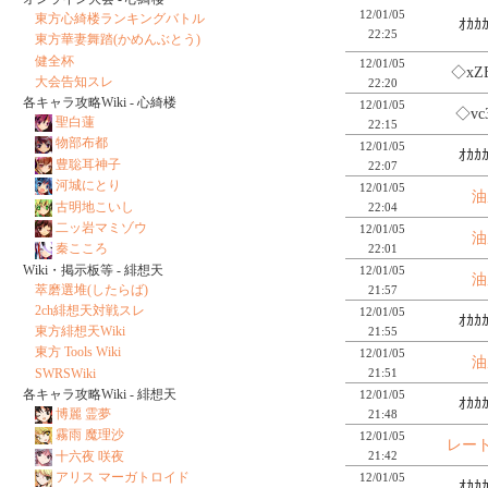
12/01/05
東方心綺楼ランキングバトル
ｵｶｶ
22:25
東方華妻舞踏(かめんぶとう)
健全杯
12/01/05
◇xZ
大会告知スレ
22:20
各キャラ攻略Wiki - 心綺楼
12/01/05
◇vc
聖白蓮
22:15
物部布都
12/01/05
ｵｶｶ
豊聡耳神子
22:07
河城にとり
12/01/05
油
古明地こいし
22:04
二ッ岩マミゾウ
12/01/05
油
秦こころ
22:01
Wiki・掲示板等 - 緋想天
12/01/05
油
萃磨選堆(したらば)
21:57
2ch緋想天対戦スレ
12/01/05
ｵｶｶ
東方緋想天Wiki
21:55
東方 Tools Wiki
12/01/05
油
SWRSWiki
21:51
各キャラ攻略Wiki - 緋想天
12/01/05
ｵｶｶ
博麗 霊夢
21:48
霧雨 魔理沙
12/01/05
レー
十六夜 咲夜
21:42
アリス マーガトロイド
12/01/05
ｵｶｶ