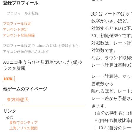
登録プロフィール
プロフィール未登録
RD
はレートのばら
数字が小さいほど、
プロフィール設定
対戦すると
RD
は下
アカウント設定
アカウント登録解除
50、初期値350 です
対戦数は、レート計
プロフィール設定で twitter の URL を登録すると、
対戦数です。
アイコン画像が表示されます
なお、ラウンド取得
AUニコ生うらひそ居酒屋ついった(仮)ク
レート計算は毎時0
ラスタ所属
レート計算時、マッ
勝敗数から
他ゲームのマイページ
離れるほど、レート
レート差から予想さ
東方緋想天
きます。
リンク
(自分の勝利数) : 
公式
= (自分の勝敗比率値
黄昏フロンティア
= 10 ^ (自分のレート/
上海アリス幻樂団