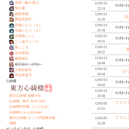
雲居一輪＆雲山
12/01/13
ｲｯｸﾖｰｲ
聖白蓮
22:24
物部布都
12/01/13
白
豊聡耳神子
22:20
河城にとり（１）
12/01/13
ｲｯｸﾖｰｲ
22:16
河城にとり（２）
古明地こいし
12/01/13
ｲｯｸﾖｰｲ
20:55
二ッ岩マミゾウ
12/01/13
秦こころ
20:52
茨木華扇
12/01/13
藤原妹紅
ｲｯｸﾖｰｲ
20:49
藤原妹紅（跡地）
12/01/13
少名針妙丸
ロ
20:44
宇佐美菫子
12/01/13
心綺楼
ｲｯｸﾖｰｲ
20:42
12/01/13
ｲｯｸﾖｰｲ
東方心綺楼 攻略Wiki
20:38
心綺楼 - 東方 Tools Wiki
ファン
12/01/05
心綺楼対戦板（したらば）
22:31
心綺桜ちゃん＠twitter
ファン
東方心綺楼-ネット対戦掲示板-
12/01/05
弾闘
22:28
オンライン大会 - 心綺楼