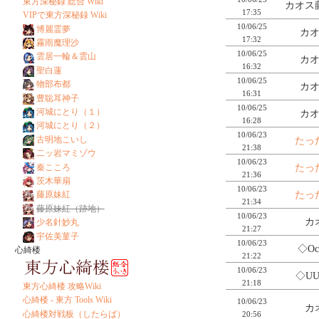
東方深秘録 総合 Wiki
カオス藤
17:35
VIPで東方深秘録 Wiki
10/06/25
博麗霊夢
カオ
17:32
霧雨魔理沙
10/06/25
雲居一輪＆雲山
カオ
16:32
聖白蓮
10/06/25
物部布都
カオ
16:31
豊聡耳神子
10/06/25
河城にとり（１）
カオ
16:28
河城にとり（２）
10/06/23
古明地こいし
たっ
21:38
二ッ岩マミゾウ
10/06/23
秦こころ
たっ
21:36
茨木華扇
10/06/23
たっ
藤原妹紅
21:34
藤原妹紅（跡地）
10/06/23
カ
少名針妙丸
21:27
宇佐美菫子
10/06/23
◇Oc
心綺楼
21:22
10/06/23
◇UU
21:18
東方心綺楼 攻略Wiki
心綺楼 - 東方 Tools Wiki
10/06/23
カ
心綺楼対戦板（したらば）
20:56