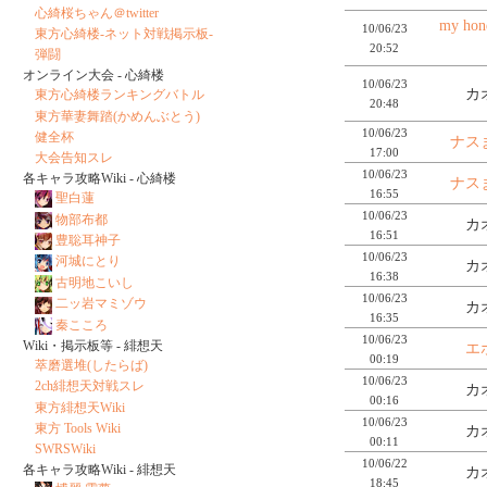
心綺桜ちゃん＠twitter
my hone
10/06/23
東方心綺楼-ネット対戦掲示板-
20:52
弾闘
オンライン大会 - 心綺楼
10/06/23
カ
東方心綺楼ランキングバトル
20:48
東方華妻舞踏(かめんぶとう)
10/06/23
健全杯
ナス
17:00
大会告知スレ
10/06/23
各キャラ攻略Wiki - 心綺楼
ナス
16:55
聖白蓮
10/06/23
物部布都
カ
16:51
豊聡耳神子
10/06/23
河城にとり
カ
16:38
古明地こいし
10/06/23
二ッ岩マミゾウ
カ
16:35
秦こころ
10/06/23
Wiki・掲示板等 - 緋想天
エ
00:19
萃磨選堆(したらば)
10/06/23
2ch緋想天対戦スレ
カ
00:16
東方緋想天Wiki
10/06/23
東方 Tools Wiki
カ
00:11
SWRSWiki
10/06/22
各キャラ攻略Wiki - 緋想天
カ
18:45