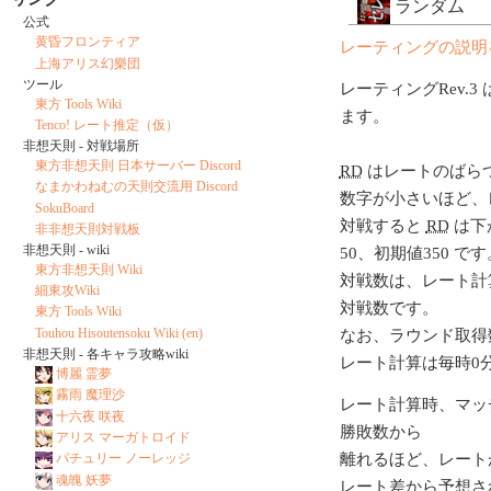
ランダム
公式
黄昏フロンティア
レーティングの説明
上海アリス幻樂団
ツール
レーティングRev.3 
東方 Tools Wiki
ます。
Tenco! レート推定（仮）
非想天則 - 対戦場所
東方非想天則 日本サーバー Discord
RD
はレートのばら
なまかわねむの天則交流用 Discord
数字が小さいほど、
SokuBoard
対戦すると
RD
は下
非非想天則対戦板
非想天則 - wiki
50、初期値350 です
東方非想天則 Wiki
対戦数は、レート計
細東攻Wiki
対戦数です。
東方 Tools Wiki
Touhou Hisoutensoku Wiki (en)
なお、ラウンド取得
非想天則 - 各キャラ攻略wiki
レート計算は毎時0
博麗 霊夢
霧雨 魔理沙
レート計算時、マッ
十六夜 咲夜
勝敗数から
アリス マーガトロイド
離れるほど、レート
パチュリー ノーレッジ
魂魄 妖夢
レート差から予想さ