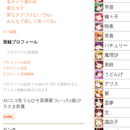
全キャラ使われ
早苗
変なタグ
変なタグつけないでね♪
幽々子
みんなで楽しく使ってね♪
咲夜
タグ編集
萃香
登録プロフィール
パチュリー
プロフィール未登録
魔理沙
プロフィール設定
美鈴
アカウント設定
うどんげ
アカウント登録解除
アリス
プロフィール設定で twitter の URL を登録すると、
アイコン画像が表示されます
紫
AUニコ生うらひそ居酒屋ついった(仮)ク
霊夢
ラスタ所属
文
諏訪子
リンク