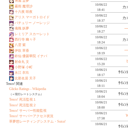
博麗 霊夢
10/06/22
霧雨 魔理沙
カ
18:41
十六夜 咲夜
10/06/22
アリス マーガトロイド
カ
18:37
パチュリー ノーレッジ
10/06/22
魂魄 妖夢
18:27
レミリア スカーレット
10/06/22
カ
西行寺 幽々子
18:24
八雲 紫
10/06/22
伊吹 萃香
18:19
鈴仙 優曇華院 イナバ
10/06/22
射命丸 文
15:20
小野塚 小町
10/06/21
ｻｲﾚﾝ
永江 衣玖
18:17
比那名居 天子
10/06/21
ｻｲﾚﾝ
Tenco! 関連
18:11
Glicko Ratings - Wikipedia
10/06/21
ｻｲﾚﾝ
（＝現行レートシステム）
18:04
Tenco! 死活監視１
10/06/21
ｻｲﾚﾝ
Tenco! 死活監視２
18:00
Tenco! サーバー性能監視
10/06/21
Tenco! サーバーアクセス状況
17:58
萃夢想レーティングシステム・Suica!
10/06/21
ｻｲﾚﾝ