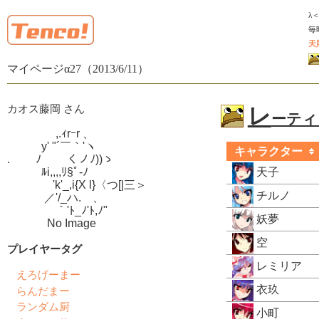
λ
毎
天
マイページα27（2013/6/11）
カオス藤岡 さん
レ
ーティン
　　　　 ,.ｨrｰr 、

　　　y' "´￣｀'ヽ

キャラクター
.　　 ﾉ　　 くノﾉ))ゝ

　　　ﾙi,,,,ﾘ§ﾟ-ﾉ

天子
　　　　'k'_,i{X l}〈つ[|三＞

チルノ
　　　 ／'/_ハ.ゝ、

　　　　 ｀'ﾄ_ﾉ'ﾄ,ﾉ"

妖夢
　　　  No Image
空
プレイヤータグ
レミリア
えろげーまー
衣玖
らんだまー
ランダム厨
小町