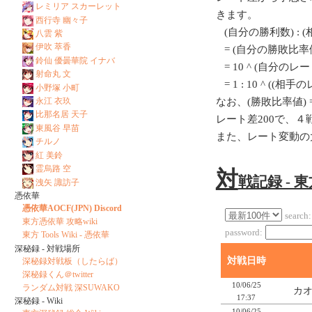
レミリア スカーレット
きます。
西行寺 幽々子
(自分の勝利数) : 
八雲 紫
伊吹 萃香
= (自分の勝敗比率値
鈴仙 優曇華院 イナバ
= 10 ^ (自分のレート/
射命丸 文
= 1 : 10 ^ ((相
小野塚 小町
永江 衣玖
なお、(勝敗比率値) = 1
比那名居 天子
レート差200で、
東風谷 早苗
また、レート変動の
チルノ
紅 美鈴
霊烏路 空
対
戦記録 - 
洩矢 諏訪子
憑依華
憑依華AOCF(JPN) Discord
search:
東方憑依華 攻略wiki
password:
東方 Tools Wiki - 憑依華
深秘録 - 対戦場所
対戦日時
深秘録対戦板（したらば）
深秘録くん＠twitter
10/06/25
ランダム対戦 深SUWAKO
カオ
17:37
深秘録 - Wiki
10/06/25