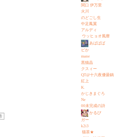
関口 伊万里
火川
のどごし生
中足鳳翼
アルディ
ウッヒョオ風靡
あばばば
ピか
mane
黒猫晶
クスィー
QT@十六夜優曇鍋
紅上
K.
かじきまぐろ
Ne
00未完成の詩
かるび
号
ガー
k2i3
猫茶★