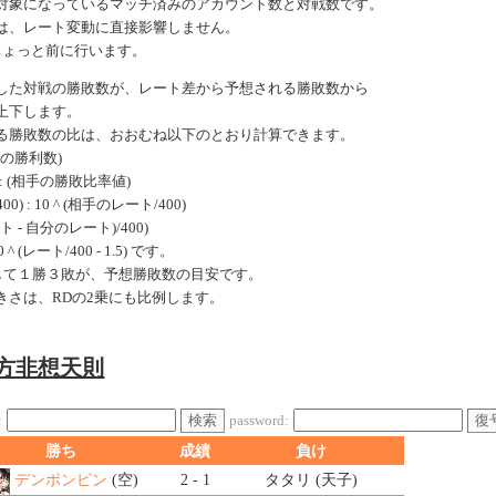
対象になっているマッチ済みのアカウント数と対戦数です。
は、レート変動に直接影響しません。
ちょっと前に行います。
した対戦の勝敗数が、レート差から予想される勝敗数から
上下します。
る勝敗数の比は、おおむね以下のとおり計算できます。
手の勝利数)
: (相手の勝敗比率値)
0) : 10 ^ (相手のレート/400)
ート - 自分のレート)/400)
 (レート/400 - 1.5) です。
戦して１勝３敗が、予想勝敗数の目安です。
きさは、RDの2乗にも比例します。
東方非想天則
検索
復
:
password:
勝ち
成績
負け
デンポンピン
(空)
2 - 1
タタリ (天子)