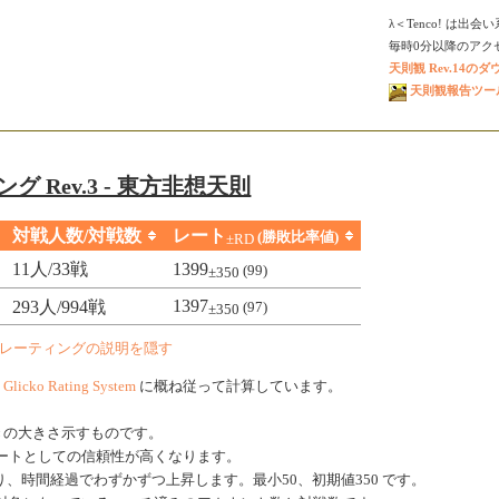
λ＜Tenco! は出
毎時0分以降のアクセス
天則観 Rev.14の
天則観報告ツール V
グ Rev.3 - 東方非想天則
対戦人数/対戦数
レート
(勝敗比率値)
±RD
11人/33戦
1399
(99)
±350
1397
293人/994戦
(97)
±350
レーティングの説明を隠す
、
Glicko Rating System
に概ね従って計算しています。
きの大きさ示すものです。
ートとしての信頼性が高くなります。
、時間経過でわずかずつ上昇します。最小50、初期値350 です。