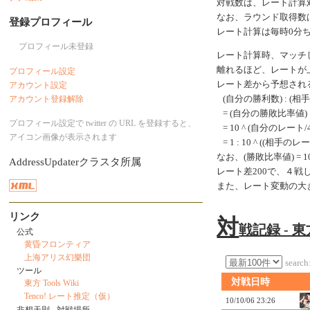
対戦数は、レート計算
なお、ラウンド取得数
登録プロフィール
レート計算は毎時0分
プロフィール未登録
レート計算時、マッチ
離れるほど、レートが
プロフィール設定
レート差から予想され
アカウント設定
アカウント登録解除
(自分の勝利数) : (相
= (自分の勝敗比率値) 
プロフィール設定で twitter の URL を登録すると、
= 10 ^ (自分のレート/40
アイコン画像が表示されます
= 1 : 10 ^ ((相手のレ
なお、(勝敗比率値) = 10 ^
AddressUpdaterクラスタ所属
レート差200で、４
また、レート変動の大
リンク
対
戦記録 - 
公式
黄昏フロンティア
上海アリス幻樂団
search
ツール
対戦日時
東方 Tools Wiki
Tenco! レート推定（仮）
10/10/06 23:26
非想天則 - 対戦場所