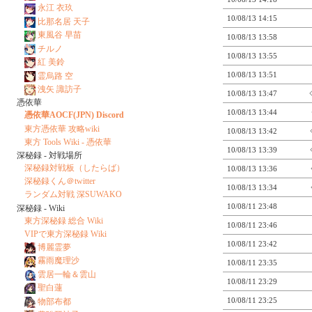
永江 衣玖
10/08/13 14:15
比那名居 天子
東風谷 早苗
10/08/13 13:58
チルノ
10/08/13 13:55
紅 美鈴
10/08/13 13:51
霊烏路 空
洩矢 諏訪子
10/08/13 13:47
憑依華
10/08/13 13:44
憑依華AOCF(JPN) Discord
東方憑依華 攻略wiki
10/08/13 13:42
東方 Tools Wiki - 憑依華
10/08/13 13:39
深秘録 - 対戦場所
深秘録対戦板（したらば）
10/08/13 13:36
深秘録くん＠twitter
10/08/13 13:34
ランダム対戦 深SUWAKO
10/08/11 23:48
深秘録 - Wiki
東方深秘録 総合 Wiki
10/08/11 23:46
VIPで東方深秘録 Wiki
10/08/11 23:42
博麗霊夢
霧雨魔理沙
10/08/11 23:35
雲居一輪＆雲山
10/08/11 23:29
聖白蓮
10/08/11 23:25
物部布都