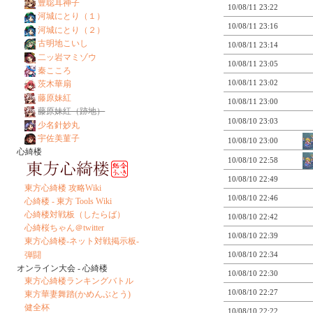
豊聡耳神子
10/08/11 23:22
河城にとり（１）
10/08/11 23:16
河城にとり（２）
古明地こいし
10/08/11 23:14
二ッ岩マミゾウ
10/08/11 23:05
秦こころ
10/08/11 23:02
茨木華扇
藤原妹紅
10/08/11 23:00
藤原妹紅（跡地）
10/08/10 23:03
少名針妙丸
宇佐美菫子
10/08/10 23:00
心綺楼
10/08/10 22:58
10/08/10 22:49
東方心綺楼 攻略Wiki
10/08/10 22:46
心綺楼 - 東方 Tools Wiki
心綺楼対戦板（したらば）
10/08/10 22:42
心綺桜ちゃん＠twitter
10/08/10 22:39
東方心綺楼-ネット対戦掲示板-
弾闘
10/08/10 22:34
オンライン大会 - 心綺楼
10/08/10 22:30
東方心綺楼ランキングバトル
10/08/10 22:27
東方華妻舞踏(かめんぶとう)
健全杯
10/08/10 22:22