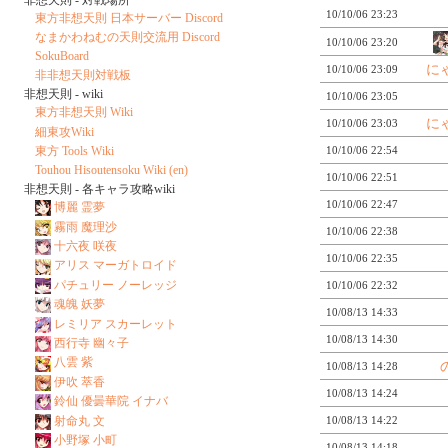
10/10/06 23:23
東方非想天則 日本サーバー Discord
なまかわねむの天則交流用 Discord
10/10/06 23:20
SokuBoard
に
10/10/06 23:09
非非想天則対戦板
非想天則 - wiki
10/10/06 23:05
東方非想天則 Wiki
に
10/10/06 23:03
細東攻Wiki
東方 Tools Wiki
10/10/06 22:54
Touhou Hisoutensoku Wiki (en)
10/10/06 22:51
非想天則 - 各キャラ攻略wiki
10/10/06 22:47
博麗 霊夢
霧雨 魔理沙
10/10/06 22:38
十六夜 咲夜
10/10/06 22:35
アリス マーガトロイド
パチュリー ノーレッジ
10/10/06 22:32
魂魄 妖夢
10/08/13 14:33
レミリア スカーレット
10/08/13 14:30
西行寺 幽々子
八雲 紫
10/08/13 14:28
伊吹 萃香
10/08/13 14:24
鈴仙 優曇華院 イナバ
射命丸 文
10/08/13 14:22
小野塚 小町
10/08/13 14:18