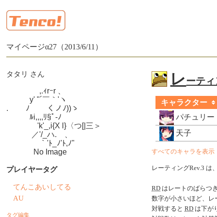
マイページα27（2013/6/11）
タタリ さん
レ
ーティン
　　　　 ,.ｨrｰr 、

　　　y' "´￣｀'ヽ

キャラクター
.　　 ﾉ　　 くノﾉ))ゝ

　　　ﾙi,,,,ﾘ§ﾟ-ﾉ

パチュリー
　　　　'k'_,i{X l}〈つ[|三＞

天子
　　　 ／'/_ハ.ゝ、

　　　　 ｀'ﾄ_ﾉ'ﾄ,ﾉ"

　　　  No Image
すべてのキャラを表示
レーティングRev.3 は
プレイヤータグ
てんこあいしてる
RD
はレートのばらつ
AU
数字が小さいほど、レ
対戦すると
RD
は下がり
タグ編集