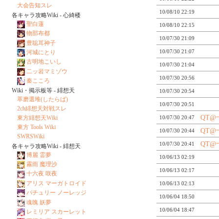
大会告知スレ
10/08/10 22:19
各キャラ攻略Wiki - 心綺楼
聖白蓮
10/08/10 22:15
物部布都
10/07/30 21:09
豊聡耳神子
10/07/30 21:07
河城にとり
古明地こいし
10/07/30 21:04
二ッ岩マミゾウ
10/07/30 20:56
秦こころ
Wiki・掲示板等 - 緋想天
10/07/30 20:54
萃磨選堆(したらば)
10/07/30 20:51
2ch緋想天対戦スレ
QT
東方緋想天Wiki
10/07/30 20:47
東方 Tools Wiki
QT
10/07/30 20:44
SWRSWiki
QT
10/07/30 20:41
各キャラ攻略Wiki - 緋想天
博麗 霊夢
10/06/13 02:19
霧雨 魔理沙
10/06/13 02:17
十六夜 咲夜
アリス マーガトロイド
10/06/13 02:13
パチュリー ノーレッジ
10/06/04 18:50
魂魄 妖夢
10/06/04 18:47
レミリア スカーレット