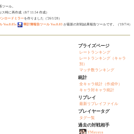
会い系ツール。
時に再作成（8/7 11:54 作成）
ダウンロードミラー
を作りました（'26/1/28）
er.0.05c
華計簿報告ツール Ver.0.03
が最新の対戦結果報告ツールです。（'19/7/4）
プライズページ
レートランキング
レートランキング（キャラ
別）
マッチ数ランキング
統計
全キャラ統計（作成中）
キャラ対キャラ統計
リプレイ
最新リプレイファイル
プレイヤータグ
タグ一覧
過去の対戦相手
YMayaya