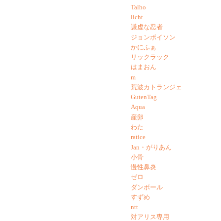
Talho
licht
謙虚な忍者
ジョンボイソン
かにふぁ
リックラック
はまおん
m
荒波カトランジェ
GutenTag
Aqua
産卵
わた
ratice
Jan・がりあん
小骨
慢性鼻炎
ゼロ
ダンボール
すずめ
ntt
対アリス専用