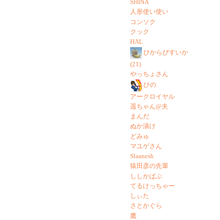
SHINA
人形使い使い
コンソク
クック
HAL
ひからびすいか
(21)
やっちょさん
ひの
アークロイヤル
遥ちゃん@夫
まんだ
ぬか漬け
どみゅ
マユゲさん
Slaanesh
猿田彦の先輩
ししかばぶ
てるけっちゃー
しぃた
さとかぐら
鷹