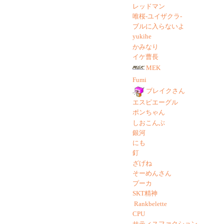
レッドマン
唯桜-ユイザクラ-
ブルに入らないよ
yukihe
かみなり
イケ曹長
MEK
Fumi
ブレイクさん
エスピエーグル
ポンちゃん
しおこんぶ
銀河
にも
釘
ざげね
そーめんさん
プーカ
SKT精神
Rankbelette
CPU