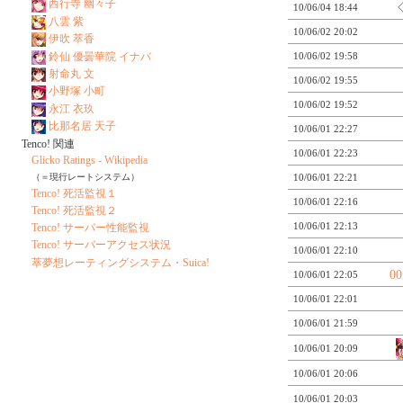
西行寺 幽々子
10/06/04 18:44
八雲 紫
10/06/02 20:02
伊吹 萃香
鈴仙 優曇華院 イナバ
10/06/02 19:58
射命丸 文
10/06/02 19:55
小野塚 小町
10/06/02 19:52
永江 衣玖
比那名居 天子
10/06/01 22:27
Tenco! 関連
10/06/01 22:23
Glicko Ratings - Wikipedia
（＝現行レートシステム）
10/06/01 22:21
Tenco! 死活監視１
10/06/01 22:16
Tenco! 死活監視２
10/06/01 22:13
Tenco! サーバー性能監視
Tenco! サーバーアクセス状況
10/06/01 22:10
萃夢想レーティングシステム・Suica!
0
10/06/01 22:05
10/06/01 22:01
10/06/01 21:59
10/06/01 20:09
10/06/01 20:06
10/06/01 20:03