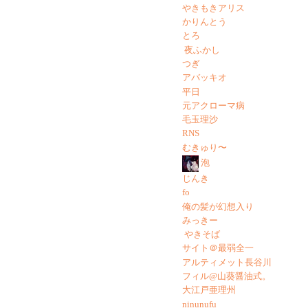
やきもきアリス
かりんとう
とろ
夜ふかし
つぎ
アバッキオ
平日
元アクローマ病
毛玉理沙
RNS
むきゅり〜
泡
じんき
fo
俺の髪が幻想入り
みっきー
やきそば
サイト＠最弱全一
アルティメット長谷川
フィル@山葵醤油式。
大江戸亜理州
ninunufu