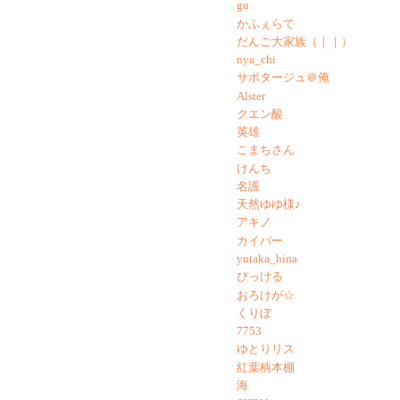
gu
かふぇらて
だんご大家族（｜｜）
nya_chi
サボタージュ＠俺
Alster
クエン酸
英雄
こまちさん
けんち
名護
天然ゆゆ様♪
アキノ
カイバー
yutaka_hina
ぴっける
おろけが☆
くりぼ
7753
ゆとりリス
紅葉柄本棚
海