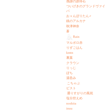
感謝の誰得石
ついげきのグランドヴァイ
パ
おｘんぽりたん♂
銭のアルカナ
秋津神奈
蒼
Rain
マルボロ赤
りずごはん
kmtn
裏葉
クラウン
りっじ
ぽち
湯呑み
こちゃぶ
ピスト
通りすがりの風祝
塩分控えめ
noshita
inuu