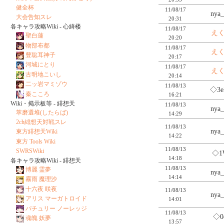
健全杯
11/08/17
nya
大会告知スレ
20:31
各キャラ攻略Wiki - 心綺楼
11/08/17
え
聖白蓮
20:20
物部布都
11/08/17
え
豊聡耳神子
20:17
河城にとり
11/08/17
え
古明地こいし
20:14
二ッ岩マミゾウ
11/08/13
◇3e
秦こころ
16:21
Wiki・掲示板等 - 緋想天
11/08/13
nya
萃磨選堆(したらば)
14:29
2ch緋想天対戦スレ
11/08/13
nya
東方緋想天Wiki
14:22
東方 Tools Wiki
11/08/13
SWRSWiki
◇1
14:18
各キャラ攻略Wiki - 緋想天
11/08/13
博麗 霊夢
nya
14:14
霧雨 魔理沙
十六夜 咲夜
11/08/13
nya
アリス マーガトロイド
14:01
パチュリー ノーレッジ
11/08/13
◇0
魂魄 妖夢
13:57