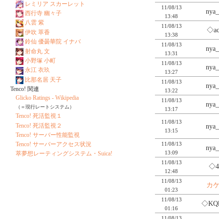
レミリア スカーレット
11/08/13
nya
西行寺 幽々子
13:48
八雲 紫
11/08/13
◇ac
伊吹 萃香
13:38
鈴仙 優曇華院 イナバ
11/08/13
nya
射命丸 文
13:31
小野塚 小町
11/08/13
nya
永江 衣玖
13:27
比那名居 天子
11/08/13
nya
Tenco! 関連
13:22
Glicko Ratings - Wikipedia
11/08/13
nya
（＝現行レートシステム）
13:17
Tenco! 死活監視１
11/08/13
Tenco! 死活監視２
nya
13:15
Tenco! サーバー性能監視
11/08/13
Tenco! サーバーアクセス状況
nya
13:09
萃夢想レーティングシステム・Suica!
11/08/13
◇4
12:48
11/08/13
カ
01:23
11/08/13
◇KQ
01:16
11/08/13