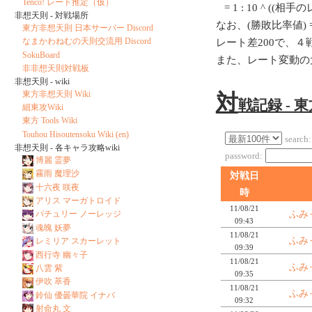
Tenco! レート推定（仮）
= 1 : 10 ^ ((相
非想天則 - 対戦場所
なお、(勝敗比率値) = 1
東方非想天則 日本サーバー Discord
なまかわねむの天則交流用 Discord
レート差200で、
SokuBoard
また、レート変動の
非非想天則対戦板
非想天則 - wiki
東方非想天則 Wiki
対
戦記録 - 
細東攻Wiki
東方 Tools Wiki
Touhou Hisoutensoku Wiki (en)
search:
非想天則 - 各キャラ攻略wiki
password:
博麗 霊夢
霧雨 魔理沙
対戦日
十六夜 咲夜
時
アリス マーガトロイド
11/08/21
ふみ
パチュリー ノーレッジ
09:43
魂魄 妖夢
11/08/21
ふみ
レミリア スカーレット
09:39
西行寺 幽々子
11/08/21
ふみ
八雲 紫
09:35
伊吹 萃香
11/08/21
ふみ
鈴仙 優曇華院 イナバ
09:32
射命丸 文