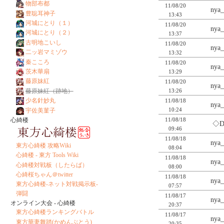
物部布都
11/08/20
nya
豊聡耳神子
13:43
河城にとり（１）
11/08/20
nya
河城にとり（２）
13:37
古明地こいし
11/08/20
nya
二ッ岩マミゾウ
13:32
秦こころ
11/08/20
nya
茨木華扇
13:29
藤原妹紅
11/08/20
nya
13:26
藤原妹紅（跡地）
少名針妙丸
11/08/18
nya
10:24
宇佐美菫子
11/08/18
心綺楼
◇D
09:46
11/08/18
nya
東方心綺楼 攻略Wiki
08:04
心綺楼 - 東方 Tools Wiki
11/08/18
nya
心綺楼対戦板（したらば）
08:00
心綺桜ちゃん＠twitter
11/08/18
nya
東方心綺楼-ネット対戦掲示板-
07:57
弾闘
11/08/17
nya
オンライン大会 - 心綺楼
20:37
東方心綺楼ランキングバトル
11/08/17
nya
東方華妻舞踏(かめんぶとう)
20:35