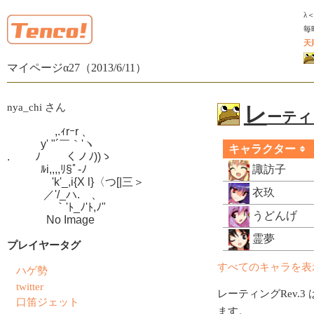
λ
毎
天
マイページα27（2013/6/11）
nya_chi さん
レ
ーティン
　　　　 ,.ｨrｰr 、

　　　y' "´￣｀'ヽ

キャラクター
.　　 ﾉ　　 くノﾉ))ゝ

　　　ﾙi,,,,ﾘ§ﾟ-ﾉ

諏訪子
　　　　'k'_,i{X l}〈つ[|三＞

衣玖
　　　 ／'/_ハ.ゝ、

　　　　 ｀'ﾄ_ﾉ'ﾄ,ﾉ"

うどんげ
　　　  No Image
霊夢
プレイヤータグ
すべてのキャラを表
ハゲ勢
twitter
レーティングRev.3 
口笛ジェット
ます。