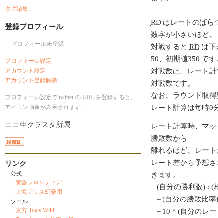
タグ編集
RD
はレートのばら
登録プロフィール
数字が小さいほど、
プロフィール未登録
対戦すると
RD
は下
50、初期値350 です
プロフィール設定
アカウント設定
対戦数は、レート計
アカウント登録解除
対戦数です。
なお、ラウンド取得
プロフィール設定で twitter の URL を登録すると、
アイコン画像が表示されます
レート計算は毎時0
ニコ生クラスタ所属
レート計算時、マッ
勝敗数から
離れるほど、レート
レート差から予想さ
リンク
公式
きます。
黄昏フロンティア
(自分の勝利数) : 
上海アリス幻樂団
= (自分の勝敗比率値
ツール
東方 Tools Wiki
= 10 ^ (自分のレート/