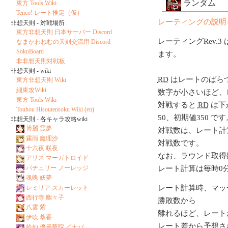
ランダム
東方 Tools Wiki
Tenco! レート推定（仮）
レーティングの説明
非想天則 - 対戦場所
東方非想天則 日本サーバー Discord
レーティングRev.3 
なまかわねむの天則交流用 Discord
SokuBoard
ます。
非非想天則対戦板
非想天則 - wiki
RD
はレートのばら
東方非想天則 Wiki
細東攻Wiki
数字が小さいほど、
東方 Tools Wiki
対戦すると
RD
は下
Touhou Hisoutensoku Wiki (en)
50、初期値350 です
非想天則 - 各キャラ攻略wiki
博麗 霊夢
対戦数は、レート計
霧雨 魔理沙
対戦数です。
十六夜 咲夜
なお、ラウンド取得
アリス マーガトロイド
パチュリー ノーレッジ
レート計算は毎時0
魂魄 妖夢
レート計算時、マッ
レミリア スカーレット
西行寺 幽々子
勝敗数から
八雲 紫
離れるほど、レート
伊吹 萃香
レート差から予想さ
鈴仙 優曇華院 イナバ