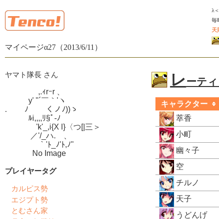
λ
毎
天
マイページα27（2013/6/11）
ヤマト隊長 さん
レ
ーティン
　　　　 ,.ｨrｰr 、

　　　y' "´￣｀'ヽ

キャラクター
.　　 ﾉ　　 くノﾉ))ゝ

　　　ﾙi,,,,ﾘ§ﾟ-ﾉ

萃香
　　　　'k'_,i{X l}〈つ[|三＞

小町
　　　 ／'/_ハ.ゝ、

　　　　 ｀'ﾄ_ﾉ'ﾄ,ﾉ"

幽々子
　　　  No Image
空
プレイヤータグ
チルノ
カルピス勢
天子
エジプト勢
とむさん家
うどんげ