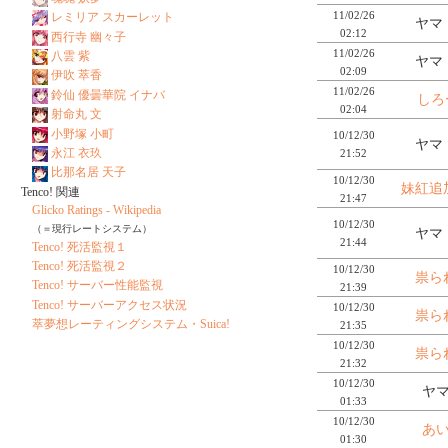
11/02/26
レミリア スカーレット
ヤマ
02:12
西行寺 幽々子
11/02/26
八雲 紫
ヤマ
02:09
伊吹 萃香
11/02/26
鈴仙 優曇華院 イナバ
しろ
02:04
射命丸 文
小野塚 小町
10/12/30
ヤマ
永江 衣玖
21:52
比那名居 天子
10/12/30
妹紅追加
Tenco! 関連
21:47
Glicko Ratings - Wikipedia
10/12/30
（＝現行レートシステム）
ヤマ
21:44
Tenco! 死活監視１
Tenco! 死活監視２
10/12/30
祟ら
Tenco! サーバー性能監視
21:39
Tenco! サーバーアクセス状況
10/12/30
祟ら
萃夢想レーティングシステム・Suica!
21:35
10/12/30
祟ら
21:32
10/12/30
ヤマ
01:33
10/12/30
あ
01:30