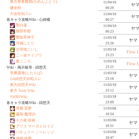
東方華妻舞踏(かめんぶとう)
11/04/10
ヤマ
健全杯
00:29
大会告知スレ
11/04/10
ヤマ
各キャラ攻略Wiki - 心綺楼
00:27
聖白蓮
11/04/10
ヤマ
物部布都
00:23
豊聡耳神子
11/03/18
ヤマ
河城にとり
23:26
古明地こいし
11/03/18
Flow L
23:23
二ッ岩マミゾウ
秦こころ
11/03/18
Flow L
23:21
Wiki・掲示板等 - 緋想天
萃磨選堆(したらば)
11/03/18
ヤマ
23:16
2ch緋想天対戦スレ
東方緋想天Wiki
11/03/18
ヤマ
23:12
東方 Tools Wiki
SWRSWiki
11/03/18
ヤマ
23:09
各キャラ攻略Wiki - 緋想天
博麗 霊夢
11/03/06
10:54
霧雨 魔理沙
十六夜 咲夜
11/03/06
ヤマ
10:51
アリス マーガトロイド
11/03/06
パチュリー ノーレッジ
ヤマ
10:47
魂魄 妖夢