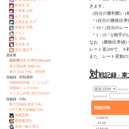
射命丸 文
きます。
小野塚 小町
(自分の勝利数) : 
永江 衣玖
= (自分の勝敗比率値
比那名居 天子
= 10 ^ (自分のレート/
東風谷 早苗
チルノ
= 1 : 10 ^ ((相
紅 美鈴
なお、(勝敗比率値) = 1
霊烏路 空
レート差200で、
洩矢 諏訪子
憑依華
また、レート変動の
憑依華AOCF(JPN) Discord
東方憑依華 攻略wiki
対
東方 Tools Wiki - 憑依華
戦記録 - 
深秘録 - 対戦場所
深秘録対戦板（したらば）
深秘録くん＠twitter
search:
ランダム対戦 深SUWAKO
password:
深秘録 - Wiki
東方深秘録 総合 Wiki
対戦日時
VIPで東方深秘録 Wiki
博麗霊夢
11/04/19
霧雨魔理沙
01:50
雲居一輪＆雲山
11/04/19