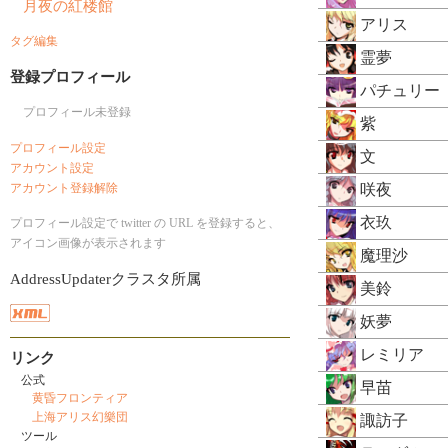
月夜の紅楼館
アリス
タグ編集
霊夢
登録プロフィール
パチュリー
プロフィール未登録
紫
プロフィール設定
文
アカウント設定
アカウント登録解除
咲夜
衣玖
プロフィール設定で twitter の URL を登録すると、
アイコン画像が表示されます
魔理沙
AddressUpdaterクラスタ所属
美鈴
妖夢
レミリア
リンク
公式
早苗
黄昏フロンティア
上海アリス幻樂団
諏訪子
ツール