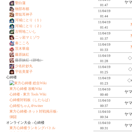
ヤマ
聖白蓮
01:47
物部布都
11/04/19
豊聡耳神子
01:44
河城にとり（１）
11/04/19
河城にとり（２）
01:41
古明地こいし
11/04/19
二ッ岩マミゾウ
01:37
秦こころ
11/04/19
茨木華扇
01:33
藤原妹紅
11/04/19
◇
藤原妹紅（跡地）
01:28
少名針妙丸
11/04/19
◇
宇佐美菫子
01:25
心綺楼
11/04/19
◇
01:23
東方心綺楼 攻略Wiki
11/04/10
ヤマ
心綺楼 - 東方 Tools Wiki
00:40
心綺楼対戦板（したらば）
11/04/10
ヤマ
心綺桜ちゃん＠twitter
00:37
東方心綺楼-ネット対戦掲示板-
11/04/10
ヤマ
弾闘
00:34
オンライン大会 - 心綺楼
11/04/10
ヤマ
東方心綺楼ランキングバトル
00:31