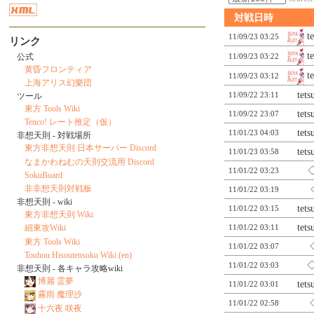
対戦日時
t
11/09/23 03:25
リンク
t
公式
11/09/23 03:22
黄昏フロンティア
t
11/09/23 03:12
上海アリス幻樂団
tet
11/09/22 23:11
ツール
東方 Tools Wiki
tet
11/09/22 23:07
Tenco! レート推定（仮）
tet
11/01/23 04:03
非想天則 - 対戦場所
東方非想天則 日本サーバー Discord
tet
11/01/23 03:58
なまかわねむの天則交流用 Discord
11/01/22 03:23
SokuBoard
非非想天則対戦板
11/01/22 03:19
非想天則 - wiki
tet
11/01/22 03:15
東方非想天則 Wiki
tet
11/01/22 03:11
細東攻Wiki
東方 Tools Wiki
11/01/22 03:07
Touhou Hisoutensoku Wiki (en)
11/01/22 03:03
非想天則 - 各キャラ攻略wiki
博麗 霊夢
tet
11/01/22 03:01
霧雨 魔理沙
11/01/22 02:58
十六夜 咲夜