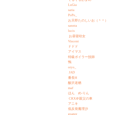
LuGia
saria
PoPo_
お天即たのしいお（＾＾）
sannta
lucis
お昼寝幼女
Vincent
ドドド
アイマス
特級ボイラー技師
鴨
oryo_
JAD
番長H
酸沢老栖
maf
ほん め-りん
CRX＠親父の車
アニキ
低反発魔理沙
goatee