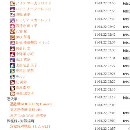
tet
アリス マーガトロイド
11/01/22 02:56
パチュリー ノーレッジ
tet
11/01/22 02:53
魂魄 妖夢
tet
11/01/22 02:49
レミリア スカーレット
西行寺 幽々子
tet
11/01/22 02:47
八雲 紫
tet
11/01/22 02:42
伊吹 萃香
tet
鈴仙 優曇華院 イナバ
11/01/22 02:37
射命丸 文
tet
11/01/22 02:33
小野塚 小町
tet
11/01/22 02:31
永江 衣玖
比那名居 天子
tet
11/01/22 02:27
東風谷 早苗
tet
11/01/22 02:23
チルノ
tet
11/01/22 02:20
紅 美鈴
霊烏路 空
11/01/22 02:15
洩矢 諏訪子
tet
11/01/22 02:12
憑依華
憑依華AOCF(JPN) Discord
11/01/22 02:08
東方憑依華 攻略wiki
tet
11/01/22 02:03
東方 Tools Wiki - 憑依華
tet
深秘録 - 対戦場所
11/01/22 02:00
深秘録対戦板（したらば）
11/01/22 01:57