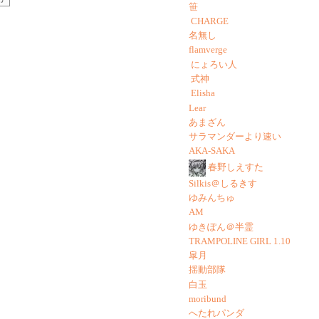
笹
CHARGE
名無し
flamverge
にょろい人
式神
Elisha
Lear
あまざん
サラマンダーより速い
AKA-SAKA
春野しえすた
Silkis＠しるきす
ゆみんちゅ
AM
ゆきぽん＠半霊
TRAMPOLINE GIRL 1.10
皐月
揺動部隊
白玉
moribund
へたれパンダ