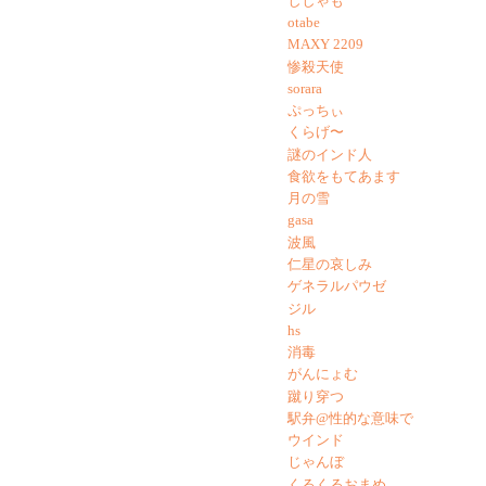
ししゃも
otabe
MAXY 2209
惨殺天使
sorara
ぷっちぃ
くらげ〜
謎のインド人
食欲をもてあます
月の雪
gasa
波風
仁星の哀しみ
ゲネラルパウゼ
ジル
hs
消毒
がんにょむ
蹴り穿つ
駅弁@性的な意味で
ウインド
じゃんぼ
くるくるおまめ