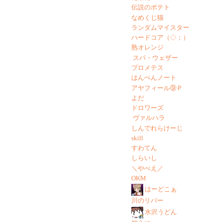
伝説のポテト
なめくじ猫
ランダムマイスター
ハードコア（◇；）
熟オレンジ
スパ・ウェザー
プロメテス
はんぺんノート
アヤフィール⑨Ｐ
よだ
ドロワーズ
ヴァルハラ
しんでれらけーじ
skill
すわてん
しらいし
＼やべえ／
OKM
はーどこぁ
川のリバー
水沢うどん