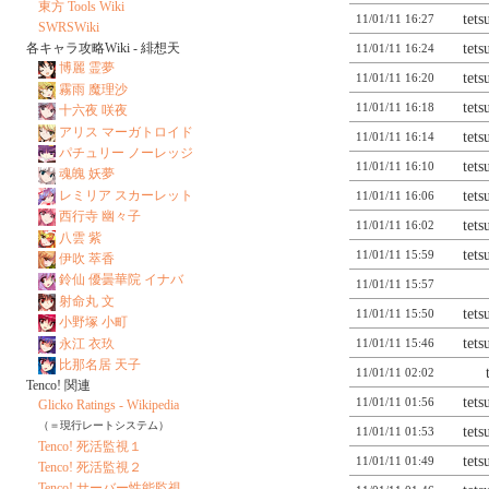
東方 Tools Wiki
tet
11/01/11 16:27
SWRSWiki
tet
各キャラ攻略Wiki - 緋想天
11/01/11 16:24
博麗 霊夢
tet
11/01/11 16:20
霧雨 魔理沙
tet
11/01/11 16:18
十六夜 咲夜
アリス マーガトロイド
tet
11/01/11 16:14
パチュリー ノーレッジ
tet
11/01/11 16:10
魂魄 妖夢
レミリア スカーレット
tet
11/01/11 16:06
西行寺 幽々子
tet
11/01/11 16:02
八雲 紫
tet
11/01/11 15:59
伊吹 萃香
鈴仙 優曇華院 イナバ
11/01/11 15:57
射命丸 文
tet
11/01/11 15:50
小野塚 小町
tet
永江 衣玖
11/01/11 15:46
比那名居 天子
11/01/11 02:02
Tenco! 関連
tet
11/01/11 01:56
Glicko Ratings - Wikipedia
（＝現行レートシステム）
tet
11/01/11 01:53
Tenco! 死活監視１
tet
11/01/11 01:49
Tenco! 死活監視２
Tenco! サーバー性能監視