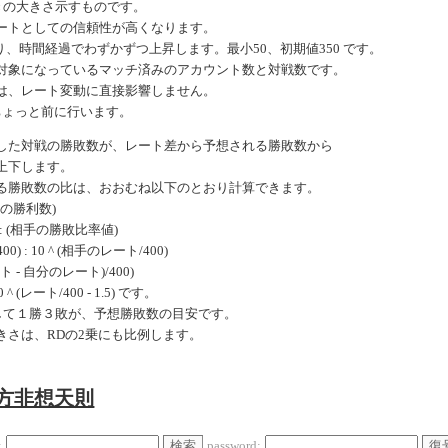
きの大きさ示すものです。
ートとしての信頼性が高くなります。
、時間経過でわずかずつ上昇します。最小50、初期値350 です。
対象になっているマッチ済みのアカウント数と対戦数です。
は、レート変動に直接影響しません。
ちょっと前に行います。
した対戦の勝敗数が、レート差から予想される勝敗数から
上下します。
る勝敗数の比は、おおむね以下のとおり計算できます。
手の勝利数)
: (相手の勝敗比率値)
0) : 10 ^ (相手のレート/400)
ート - 自分のレート)/400)
 (レート/400 - 1.5) です。
戦して１勝３敗が、予想勝敗数の目安です。
きさは、RDの2乗にも比例します。
東方非想天則
検索
復
:
password: