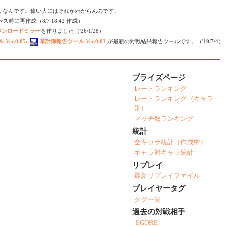
りなんです。偉い人にはそれがわからんのです。
時に再作成（8/7 18:42 作成）
ダウンロードミラー
を作りました（'26/1/28）
er.0.05c
華計簿報告ツール Ver.0.03
が最新の対戦結果報告ツールです。（'19/7/4）
プライズページ
レートランキング
レートランキング（キャラ
別）
マッチ数ランキング
統計
全キャラ統計（作成中）
キャラ対キャラ統計
リプレイ
最新リプレイファイル
プレイヤータグ
タグ一覧
過去の対戦相手
EGORE