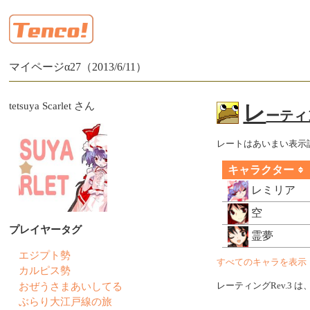
マイページα27（2013/6/11）
tetsuya Scarlet さん
レ
ーティン
レートはあいまい表示
キャラクター
レミリア
空
プレイヤータグ
霊夢
エジプト勢
すべてのキャラを表示
カルピス勢
おぜうさまあいしてる
レーティングRev.3 は
ぶらり大江戸線の旅