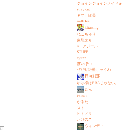
ジョインジョインメイドォ
stray cat
ヤマト隊長
milk tea
kitawing
ねこちゅりー
東龍之介
α・アジール
STUFF
syunn
ぼいぼい
ぜぜぜ絶壁ちゃうわ
日向刹那
ゆゆ様はBBAじゃない。
だん
kaimu
かるた
スト
ヒトノリ
たけのこ
ウィンディ
号