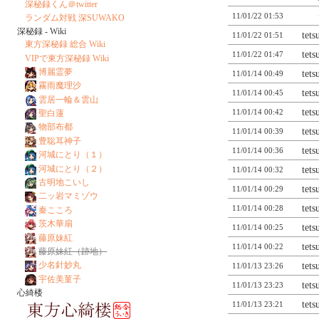
深秘録くん＠twitter
11/01/22 01:53
ランダム対戦 深SUWAKO
深秘録 - Wiki
tet
11/01/22 01:51
東方深秘録 総合 Wiki
tet
11/01/22 01:47
VIPで東方深秘録 Wiki
博麗霊夢
tet
11/01/14 00:49
霧雨魔理沙
tet
11/01/14 00:45
雲居一輪＆雲山
tet
11/01/14 00:42
聖白蓮
物部布都
tet
11/01/14 00:39
豊聡耳神子
tet
11/01/14 00:36
河城にとり（１）
河城にとり（２）
tet
11/01/14 00:32
古明地こいし
tet
11/01/14 00:29
二ッ岩マミゾウ
tet
11/01/14 00:28
秦こころ
茨木華扇
tet
11/01/14 00:25
藤原妹紅
tet
11/01/14 00:22
藤原妹紅（跡地）
少名針妙丸
tet
11/01/13 23:26
宇佐美菫子
tet
11/01/13 23:23
心綺楼
tet
11/01/13 23:21