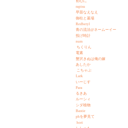
初心に
rapisu
早苗なえなえ
御柱と墓場
Redberyl
青の流法@ネームーイー
投げ時計
num
ちくりん
電素
蟹沢きぬは俺の嫁
あしたか
こちゃぶ
Lark
いーじす
Para
るきあ
ルーシィ
シダ植物
Bastie
phを夢見て
hori