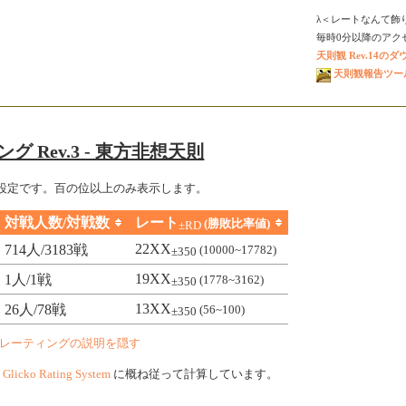
λ＜レートなんて飾
毎時0分以降のアクセス
天則観 Rev.14の
天則観報告ツール V
グ Rev.3 - 東方非想天則
設定です。百の位以上のみ表示します。
対戦人数/対戦数
レート
(勝敗比率値)
±RD
22XX
714人/3183戦
(10000~17782)
±350
19XX
1人/1戦
(1778~3162)
±350
13XX
26人/78戦
(56~100)
±350
レーティングの説明を隠す
、
Glicko Rating System
に概ね従って計算しています。