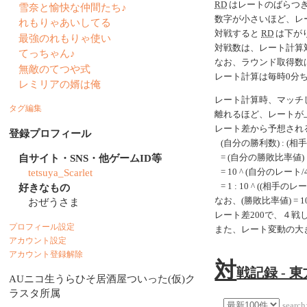
RD
はレートのばらつ
雪奈と愉快な仲間たち♪
数字が小さいほど、レ
れもりゃあいしてる
対戦すると
RD
は下がり
最強のれもりゃ使い
対戦数は、レート計算
てっちゃん♪
なお、ラウンド取得数
無敵のてつや式
レート計算は毎時0分
レミリアの婿は俺
レート計算時、マッチ
タグ編集
離れるほど、レートが
レート差から予想され
登録プロフィール
(自分の勝利数) : (相
自サイト・SNS・他ゲームID等
= (自分の勝敗比率値) 
tetsuya_Scarlet
= 10 ^ (自分のレート/40
= 1 : 10 ^ ((相手のレ
好きなもの
なお、(勝敗比率値) = 10 ^
おぜうさま
レート差200で、４
プロフィール設定
また、レート変動の大
アカウント設定
アカウント登録解除
対
戦記録 - 
AUニコ生うらひそ居酒屋ついった(仮)ク
ラスタ所属
search