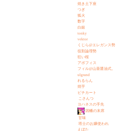
焼き土下座
つぎ
狐火
数字
白銀
tonky
vektor
くじら@エレガンス勢
役割論理勢
狂い桜
アポフィス
フィル@山葵醤油式。
ulgrand
れるらん
焼芋
ピチカート
こさんつ
ヨハネスの手先
因幡の末席
甘味
塔士のお嬢使われ
えぼた