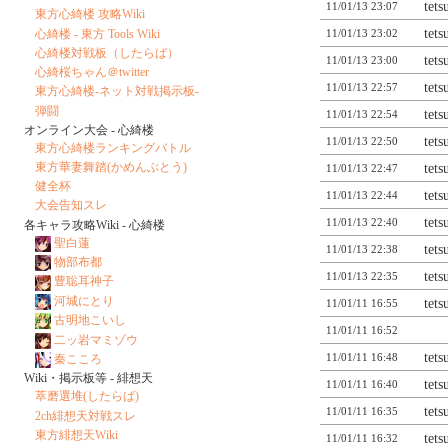
tet
11/01/13 23:07
東方心綺楼 攻略Wiki
tet
心綺楼 - 東方 Tools Wiki
11/01/13 23:02
心綺楼対戦板（したらば）
tet
11/01/13 23:00
心綺桜ちゃん＠twitter
tet
11/01/13 22:57
東方心綺楼-ネット対戦掲示板-
弾闘
tet
11/01/13 22:54
オンライン大会 - 心綺楼
tet
11/01/13 22:50
東方心綺楼ランキングバトル
東方華妻舞踏(かめんぶとう)
tet
11/01/13 22:47
健全杯
tet
11/01/13 22:44
大会告知スレ
tet
11/01/13 22:40
各キャラ攻略Wiki - 心綺楼
聖白蓮
tet
11/01/13 22:38
物部布都
tet
11/01/13 22:35
豊聡耳神子
河城にとり
tet
11/01/11 16:55
古明地こいし
11/01/11 16:52
二ッ岩マミゾウ
tet
11/01/11 16:48
秦こころ
Wiki・掲示板等 - 緋想天
tet
11/01/11 16:40
萃磨選堆(したらば)
tet
11/01/11 16:35
2ch緋想天対戦スレ
東方緋想天Wiki
tet
11/01/11 16:32