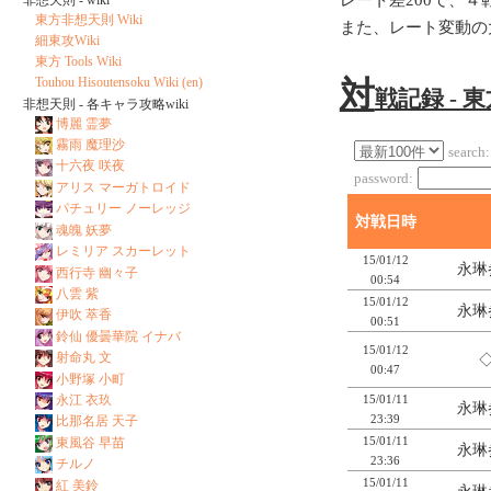
東方非想天則 Wiki
また、レート変動の
細東攻Wiki
東方 Tools Wiki
対
Touhou Hisoutensoku Wiki (en)
戦記録 - 
非想天則 - 各キャラ攻略wiki
博麗 霊夢
霧雨 魔理沙
search:
十六夜 咲夜
password:
アリス マーガトロイド
パチュリー ノーレッジ
対戦日時
魂魄 妖夢
レミリア スカーレット
15/01/12
永琳
西行寺 幽々子
00:54
八雲 紫
15/01/12
永琳
伊吹 萃香
00:51
鈴仙 優曇華院 イナバ
15/01/12
射命丸 文
◇
00:47
小野塚 小町
永江 衣玖
15/01/11
永琳
23:39
比那名居 天子
15/01/11
東風谷 早苗
永琳
23:36
チルノ
15/01/11
紅 美鈴