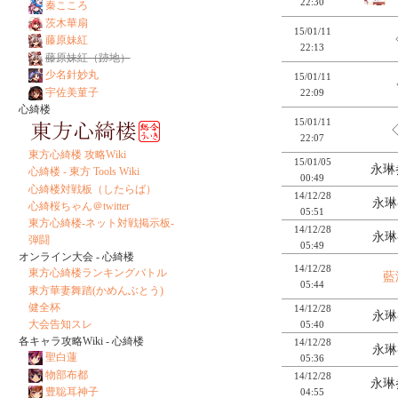
22:30
秦こころ
茨木華扇
15/01/11
藤原妹紅
22:13
藤原妹紅（跡地）
少名針妙丸
15/01/11
宇佐美菫子
22:09
心綺楼
15/01/11
22:07
東方心綺楼 攻略Wiki
15/01/05
永琳
心綺楼 - 東方 Tools Wiki
00:49
心綺楼対戦板（したらば）
14/12/28
永琳
心綺桜ちゃん＠twitter
05:51
東方心綺楼-ネット対戦掲示板-
14/12/28
永琳
弾闘
05:49
オンライン大会 - 心綺楼
14/12/28
東方心綺楼ランキングバトル
藍
05:44
東方華妻舞踏(かめんぶとう)
健全杯
14/12/28
永琳
大会告知スレ
05:40
各キャラ攻略Wiki - 心綺楼
14/12/28
永琳
聖白蓮
05:36
物部布都
14/12/28
永琳
豊聡耳神子
04:55