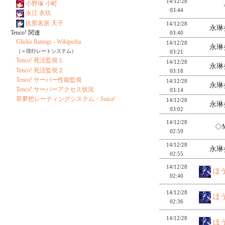
14/12/28
小野塚 小町
03:44
永江 衣玖
比那名居 天子
14/12/28
永琳
Tenco! 関連
03:40
Glicko Ratings - Wikipedia
14/12/28
永琳
（＝現行レートシステム）
03:21
Tenco! 死活監視１
14/12/28
永琳
Tenco! 死活監視２
03:18
Tenco! サーバー性能監視
14/12/28
永琳
Tenco! サーバーアクセス状況
03:14
萃夢想レーティングシステム・Suica!
14/12/28
永琳
03:02
14/12/28
◇M
02:59
14/12/28
永琳
02:55
14/12/28
ほ
02:40
14/12/28
ほ
02:36
14/12/28
ほ