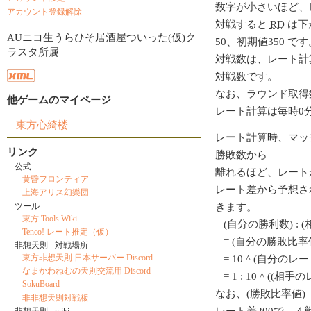
数字が小さいほど、
アカウント登録解除
対戦すると
RD
は下
AUニコ生うらひそ居酒屋ついった(仮)ク
50、初期値350 です
ラスタ所属
対戦数は、レート計
対戦数です。
なお、ラウンド取得
他ゲームのマイページ
レート計算は毎時0
東方心綺楼
レート計算時、マッ
リンク
勝敗数から
公式
離れるほど、レート
黄昏フロンティア
レート差から予想さ
上海アリス幻樂団
ツール
きます。
東方 Tools Wiki
(自分の勝利数) : 
Tenco! レート推定（仮）
= (自分の勝敗比率値
非想天則 - 対戦場所
東方非想天則 日本サーバー Discord
= 10 ^ (自分のレート/
なまかわねむの天則交流用 Discord
= 1 : 10 ^ ((相
SokuBoard
なお、(勝敗比率値) = 1
非非想天則対戦板
レート差200で、
非想天則 - wiki