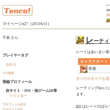
λ
毎
天
マイページα27（2013/6/11）
千薬 さん
レ
ーティン
レートはあいまい表
プレイヤータグ
キャラクター
おわり
萃香
タグ編集
すべてのキャラを表
登録プロフィール
レーティングRev.3 
自サイト・SNS・他ゲームID等
ます。
ツイッター
プロフィール設定
RD
はレートのばら
アカウント設定