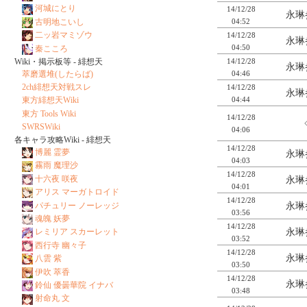
河城にとり
14/12/28
永琳
古明地こいし
04:52
二ッ岩マミゾウ
14/12/28
永琳
04:50
秦こころ
Wiki・掲示板等 - 緋想天
14/12/28
永琳
萃磨選堆(したらば)
04:46
2ch緋想天対戦スレ
14/12/28
永琳
東方緋想天Wiki
04:44
東方 Tools Wiki
14/12/28
SWRSWiki
04:06
各キャラ攻略Wiki - 緋想天
14/12/28
博麗 霊夢
永琳
04:03
霧雨 魔理沙
14/12/28
十六夜 咲夜
永琳
04:01
アリス マーガトロイド
14/12/28
パチュリー ノーレッジ
永琳
03:56
魂魄 妖夢
14/12/28
レミリア スカーレット
永琳
03:52
西行寺 幽々子
14/12/28
永琳
八雲 紫
03:50
伊吹 萃香
14/12/28
永琳
鈴仙 優曇華院 イナバ
03:48
射命丸 文