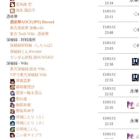
永琳
23:34
霊烏路 空
洩矢 諏訪子
15/01/11
◇r
憑依華
23:11
憑依華AOCF(JPN) Discord
15/01/11
東方憑依華 攻略wiki
◇E
23:08
東方 Tools Wiki - 憑依華
深秘録 - 対戦場所
15/01/11
深秘録対戦板（したらば）
◇P
23:03
深秘録くん＠twitter
ランダム対戦 深SUWAKO
15/01/11
深秘録 - Wiki
22:58
東方深秘録 総合 Wiki
VIPで東方深秘録 Wiki
15/01/11
22:55
博麗霊夢
霧雨魔理沙
15/01/11
永琳
雲居一輪＆雲山
22:52
聖白蓮
15/01/11
物部布都
22:35
豊聡耳神子
河城にとり（１）
15/01/11
永琳
河城にとり（２）
22:33
古明地こいし
15/01/11
二ッ岩マミゾウ