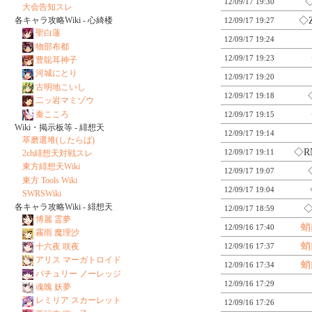
◇
12/09/17 19:30
大会告知スレ
◇
各キャラ攻略Wiki - 心綺楼
12/09/17 19:27
聖白蓮
12/09/17 19:24
物部布都
12/09/17 19:23
豊聡耳神子
河城にとり
12/09/17 19:20
古明地こいし
12/09/17 19:18
二ッ岩マミゾウ
秦こころ
12/09/17 19:15
Wiki・掲示板等 - 緋想天
12/09/17 19:14
萃磨選堆(したらば)
◇R
12/09/17 19:11
2ch緋想天対戦スレ
東方緋想天Wiki
12/09/17 19:07
東方 Tools Wiki
12/09/17 19:04
SWRSWiki
各キャラ攻略Wiki - 緋想天
◇
12/09/17 18:59
博麗 霊夢
蛸
12/09/16 17:40
霧雨 魔理沙
蛸
12/09/16 17:37
十六夜 咲夜
アリス マーガトロイド
蛸
12/09/16 17:34
パチュリー ノーレッジ
12/09/16 17:29
魂魄 妖夢
レミリア スカーレット
12/09/16 17:26