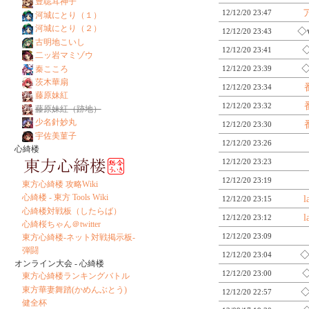
豊聡耳神子
12/12/20 23:47
河城にとり（１）
河城にとり（２）
◇
12/12/20 23:43
古明地こいし
◇
12/12/20 23:41
二ッ岩マミゾウ
◇
秦こころ
12/12/20 23:39
茨木華扇
12/12/20 23:34
藤原妹紅
12/12/20 23:32
藤原妹紅（跡地）
少名針妙丸
12/12/20 23:30
宇佐美菫子
12/12/20 23:26
心綺楼
12/12/20 23:23
12/12/20 23:19
東方心綺楼 攻略Wiki
心綺楼 - 東方 Tools Wiki
l
12/12/20 23:15
心綺楼対戦板（したらば）
l
12/12/20 23:12
心綺桜ちゃん＠twitter
12/12/20 23:09
東方心綺楼-ネット対戦掲示板-
弾闘
◇
12/12/20 23:04
オンライン大会 - 心綺楼
◇
12/12/20 23:00
東方心綺楼ランキングバトル
東方華妻舞踏(かめんぶとう)
◇
12/12/20 22:57
健全杯