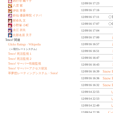
西行寺 幽々子
12/09/16 17:23
八雲 紫
12/09/16 17:16
伊吹 萃香
鈴仙 優曇華院 イナバ
◇
12/09/16 17:11
射命丸 文
◇
12/09/16 17:07
小野塚 小町
永江 衣玖
12/09/16 17:04
比那名居 天子
12/09/16 17:00
Tenco! 関連
12/09/16 16:57
Glicko Ratings - Wikipedia
（＝現行レートシステム）
12/09/16 16:51
Tenco! 死活監視１
12/09/16 16:47
Tenco! 死活監視２
Tenco! サーバー性能監視
12/09/16 16:43
Tenco! サーバーアクセス状況
Snow R
12/09/16 16:39
萃夢想レーティングシステム・Suica!
Snow R
12/09/16 16:36
Snow R
12/09/16 16:32
12/09/14 22:55
12/09/14 22:53
12/09/14 22:49
(´
12/09/14 22:39