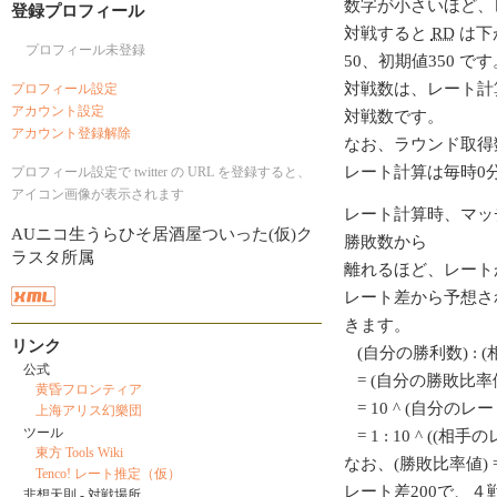
数字が小さいほど、
登録プロフィール
対戦すると
RD
は下
プロフィール未登録
50、初期値350 です
対戦数は、レート計
プロフィール設定
アカウント設定
対戦数です。
アカウント登録解除
なお、ラウンド取得
レート計算は毎時0
プロフィール設定で twitter の URL を登録すると、
アイコン画像が表示されます
レート計算時、マッ
AUニコ生うらひそ居酒屋ついった(仮)ク
勝敗数から
ラスタ所属
離れるほど、レート
レート差から予想さ
きます。
リンク
(自分の勝利数) : 
公式
= (自分の勝敗比率値
黄昏フロンティア
= 10 ^ (自分のレート/
上海アリス幻樂団
ツール
= 1 : 10 ^ ((相
東方 Tools Wiki
なお、(勝敗比率値) = 1
Tenco! レート推定（仮）
レート差200で、
非想天則 - 対戦場所