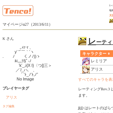
λ
毎
天
マイページα27（2013/6/11）
K さん
レ
ーティン
　　　　 ,.ｨrｰr 、

　　　y' "´￣｀'ヽ

キャラクター
.　　 ﾉ　　 くノﾉ))ゝ

　　　ﾙi,,,,ﾘ§ﾟ-ﾉ

レミリア
　　　　'k'_,i{X l}〈つ[|三＞

アリス
　　　 ／'/_ハ.ゝ、

　　　　 ｀'ﾄ_ﾉ'ﾄ,ﾉ"

　　　  No Image
すべてのキャラを表
プレイヤータグ
レーティングRev.3 
ます。
アリス
タグ編集
RD
はレートのばら