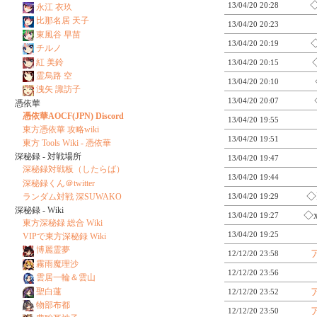
◇
13/04/20 20:28
永江 衣玖
比那名居 天子
13/04/20 20:23
東風谷 早苗
◇
13/04/20 20:19
チルノ
紅 美鈴
13/04/20 20:15
霊烏路 空
13/04/20 20:10
洩矢 諏訪子
13/04/20 20:07
憑依華
憑依華AOCF(JPN) Discord
13/04/20 19:55
東方憑依華 攻略wiki
13/04/20 19:51
東方 Tools Wiki - 憑依華
深秘録 - 対戦場所
13/04/20 19:47
深秘録対戦板（したらば）
13/04/20 19:44
深秘録くん＠twitter
◇
13/04/20 19:29
ランダム対戦 深SUWAKO
深秘録 - Wiki
◇
13/04/20 19:27
東方深秘録 総合 Wiki
13/04/20 19:25
VIPで東方深秘録 Wiki
博麗霊夢
12/12/20 23:58
霧雨魔理沙
12/12/20 23:56
雲居一輪＆雲山
聖白蓮
12/12/20 23:52
物部布都
12/12/20 23:50