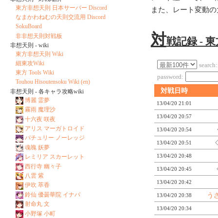
東方非想天則 日本サーバー Discord
また、レート変動の
なまかわねむの天則交流用 Discord
SokuBoard
対
非非想天則対戦板
戦記録 - 
非想天則 - wiki
東方非想天則 Wiki
細東攻Wiki
search:
東方 Tools Wiki
password:
Touhou Hisoutensoku Wiki (en)
対戦日時
非想天則 - 各キャラ攻略wiki
博麗 霊夢
13/04/20 21:01
霧雨 魔理沙
13/04/20 20:57
十六夜 咲夜
アリス マーガトロイド
13/04/20 20:54
パチュリー ノーレッジ
13/04/20 20:51
魂魄 妖夢
13/04/20 20:48
レミリア スカーレット
西行寺 幽々子
13/04/20 20:45
八雲 紫
13/04/20 20:42
伊吹 萃香
鈴仙 優曇華院 イナバ
う
13/04/20 20:38
射命丸 文
13/04/20 20:34
小野塚 小町