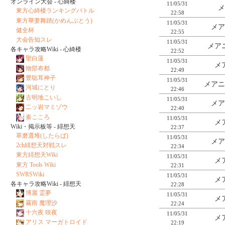
オンライン大会 - 心綺楼
11/05/31
メ
東方心綺楼ランキングバトル
22:58
東方華妻舞踏(かめんぶとう)
11/05/31
メア
健全杯
22:55
大会告知スレ
11/05/31
メアニ
各キャラ攻略Wiki - 心綺楼
22:52
聖白蓮
11/05/31
メ
物部布都
22:49
豊聡耳神子
11/05/31
メアニ
河城にとり
22:46
古明地こいし
11/05/31
メア
二ッ岩マミゾウ
22:40
秦こころ
11/05/31
メ
Wiki・掲示板等 - 緋想天
22:37
萃磨選堆(したらば)
11/05/31
メア
2ch緋想天対戦スレ
22:34
東方緋想天Wiki
11/05/31
メ
東方 Tools Wiki
22:31
SWRSWiki
11/05/31
メ
各キャラ攻略Wiki - 緋想天
22:28
博麗 霊夢
11/05/31
メ
霧雨 魔理沙
22:24
十六夜 咲夜
11/05/31
メ
アリス マーガトロイド
22:19