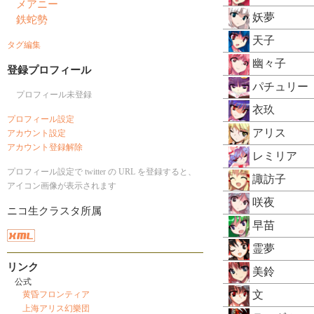
メアニー
妖夢
鉄蛇勢
天子
タグ編集
幽々子
登録プロフィール
パチュリー
プロフィール未登録
衣玖
プロフィール設定
アリス
アカウント設定
アカウント登録解除
レミリア
プロフィール設定で twitter の URL を登録すると、
諏訪子
アイコン画像が表示されます
咲夜
ニコ生クラスタ所属
早苗
霊夢
リンク
美鈴
公式
文
黄昏フロンティア
上海アリス幻樂団