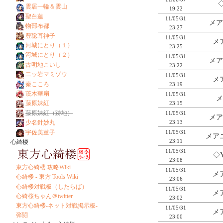
◇
雲居一輪＆雲山
19:22
聖白蓮
11/05/31
メア
物部布都
23:27
豊聡耳神子
11/05/31
メ
河城にとり（１）
23:25
河城にとり（２）
11/05/31
メア
古明地こいし
23:22
二ッ岩マミゾウ
11/05/31
メ
秦こころ
23:19
茨木華扇
11/05/31
メ
藤原妹紅
23:15
藤原妹紅（跡地）
11/05/31
メア
23:13
少名針妙丸
宇佐美菫子
11/05/31
メアニ
23:11
心綺楼
11/05/31
◇
23:08
東方心綺楼 攻略Wiki
11/05/31
メ
心綺楼 - 東方 Tools Wiki
23:06
心綺楼対戦板（したらば）
11/05/31
メ
心綺桜ちゃん＠twitter
23:02
東方心綺楼-ネット対戦掲示板-
11/05/31
メ
弾闘
23:00