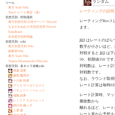
ランダム
ツール
東方 Tools Wiki
レーティングの説明
Tenco! レート推定（仮）
非想天則 - 対戦場所
レーティングRev.3 
東方非想天則 日本サーバー Discord
なまかわねむの天則交流用 Discord
ます。
SokuBoard
非非想天則対戦板
RD
はレートのばら
非想天則 - wiki
東方非想天則 Wiki
数字が小さいほど、
細東攻Wiki
対戦すると
RD
は下
東方 Tools Wiki
50、初期値350 です
Touhou Hisoutensoku Wiki (en)
対戦数は、レート計
非想天則 - 各キャラ攻略wiki
博麗 霊夢
対戦数です。
霧雨 魔理沙
なお、ラウンド取得
十六夜 咲夜
レート計算は毎時0
アリス マーガトロイド
パチュリー ノーレッジ
レート計算時、マッ
魂魄 妖夢
レミリア スカーレット
勝敗数から
西行寺 幽々子
離れるほど、レート
八雲 紫
レート差から予想さ