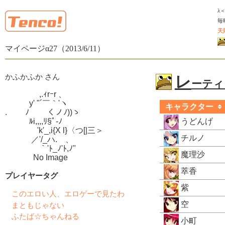
λ
毎
天
マイページα27（2013/6/11）
かふかふか さん
レ
ーティン
　　　　 ,.ｨrｰr 、

　　　y' "´￣｀'ヽ

キャラクター
.　　 ﾉ　　 くノﾉ))ゝ

　　　ﾙi,,,,ﾘ§ﾟ-ﾉ

うどんげ
　　　　'k'_,i{X l}〈つ[|三＞

チルノ
　　　 ／'/_ハ.ゝ、

　　　　 ｀'ﾄ_ﾉ'ﾄ,ﾉ"

魔理沙
　　　  No Image
萃香
プレイヤータグ
紫
このエロい人、エロゲーで見たわ
空
まともじゃない
ふたば☆ちゃんねる
小町