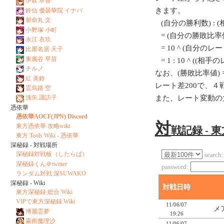
伊吹 萃香
きます。
鈴仙 優曇華院 イナバ
射命丸 文
(自分の勝利数) : 
小野塚 小町
= (自分の勝敗比率値
永江 衣玖
= 10 ^ (自分のレート/
比那名居 天子
東風谷 早苗
= 1 : 10 ^ ((相
チルノ
なお、(勝敗比率値) = 1
紅 美鈴
レート差200で、
霊烏路 空
また、レート変動の
洩矢 諏訪子
憑依華
憑依華AOCF(JPN) Discord
対
東方憑依華 攻略wiki
戦記録 - 
東方 Tools Wiki - 憑依華
深秘録 - 対戦場所
深秘録対戦板（したらば）
search:
深秘録くん＠twitter
password:
ランダム対戦 深SUWAKO
深秘録 - Wiki
対戦日時
東方深秘録 総合 Wiki
VIPで東方深秘録 Wiki
11/06/07
メ
博麗霊夢
19:26
霧雨魔理沙
11/06/07