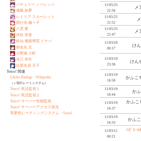
パチュリー ノーレッジ
11/05/25
メ
魂魄 妖夢
22:56
レミリア スカーレット
11/05/25
メ
22:52
西行寺 幽々子
八雲 紫
11/05/25
メ
22:47
伊吹 萃香
鈴仙 優曇華院 イナバ
11/03/20
けん
射命丸 文
00:17
小野塚 小町
11/03/19
永江 衣玖
けんぜ
23:36
比那名居 天子
Tenco! 関連
11/03/19
Glicko Ratings - Wikipedia
かふこち
16:50
（＝現行レートシステム）
Tenco! 死活監視１
11/03/19
かふ
16:44
Tenco! 死活監視２
Tenco! サーバー性能監視
かふこ
11/03/19
Tenco! サーバーアクセス状況
16:37
萃夢想レーティングシステム・Suica!
11/03/19
かふこ
16:33
ﾊｶﾞﾈ
11/03/11
00:21