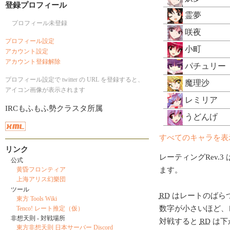
登録プロフィール
霊夢
プロフィール未登録
咲夜
プロフィール設定
小町
アカウント設定
アカウント登録解除
パチュリー
プロフィール設定で twitter の URL を登録すると、
魔理沙
アイコン画像が表示されます
レミリア
IRCもふもふ勢クラスタ所属
うどんげ
すべてのキャラを表
リンク
レーティングRev.3 
公式
ます。
黄昏フロンティア
上海アリス幻樂団
ツール
RD
はレートのばら
東方 Tools Wiki
数字が小さいほど、
Tenco! レート推定（仮）
非想天則 - 対戦場所
対戦すると
RD
は下
東方非想天則 日本サーバー Discord