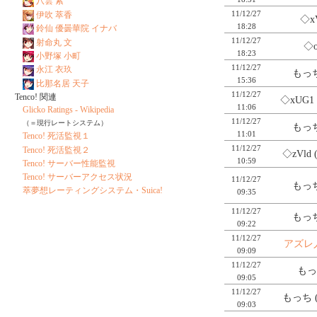
八雲 紫
11/12/27
伊吹 萃香
◇x
18:28
鈴仙 優曇華院 イナバ
11/12/27
射命丸 文
◇o
18:23
小野塚 小町
11/12/27
永江 衣玖
もっち
15:36
比那名居 天子
11/12/27
Tenco! 関連
◇xUG1
11:06
Glicko Ratings - Wikipedia
11/12/27
（＝現行レートシステム）
もっち
11:01
Tenco! 死活監視１
11/12/27
Tenco! 死活監視２
◇zVld
10:59
Tenco! サーバー性能監視
Tenco! サーバーアクセス状況
11/12/27
もっち
萃夢想レーティングシステム・Suica!
09:35
11/12/27
もっち
09:22
11/12/27
アズレ
09:09
11/12/27
もっ
09:05
11/12/27
もっち 
09:03