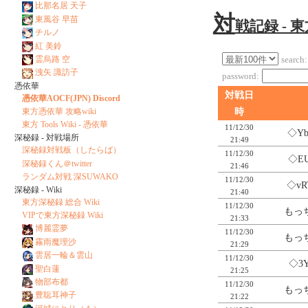
比那名居 天子
対
東風谷 早苗
戦記録 - 
チルノ
紅 美鈴
霊烏路 空
search:
洩矢 諏訪子
password:
憑依華
対戦日
憑依華AOCF(JPN) Discord
東方憑依華 攻略wiki
時
東方 Tools Wiki - 憑依華
11/12/30
◇Yb
深秘録 - 対戦場所
21:49
深秘録対戦板（したらば）
11/12/30
◇EU
深秘録くん＠twitter
21:46
ランダム対戦 深SUWAKO
11/12/30
◇vR
深秘録 - Wiki
21:40
東方深秘録 総合 Wiki
11/12/30
もっち
VIPで東方深秘録 Wiki
21:33
博麗霊夢
11/12/30
もっち
霧雨魔理沙
21:29
雲居一輪＆雲山
11/12/30
◇3Y
聖白蓮
21:25
物部布都
11/12/30
もっち
豊聡耳神子
21:22