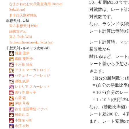
50、初期値350 です
なまかわねむの天則交流用 Discord
対戦数は、レート計
SokuBoard
非非想天則対戦板
対戦数です。
非想天則 - wiki
なお、ラウンド取得
東方非想天則 Wiki
レート計算は毎時0
細東攻Wiki
東方 Tools Wiki
レート計算時、マッ
Touhou Hisoutensoku Wiki (en)
非想天則 - 各キャラ攻略wiki
勝敗数から
博麗 霊夢
離れるほど、レート
霧雨 魔理沙
レート差から予想さ
十六夜 咲夜
アリス マーガトロイド
きます。
パチュリー ノーレッジ
(自分の勝利数) : 
魂魄 妖夢
= (自分の勝敗比率値
レミリア スカーレット
= 10 ^ (自分のレート/
西行寺 幽々子
八雲 紫
= 1 : 10 ^ ((相
伊吹 萃香
なお、(勝敗比率値) = 1
鈴仙 優曇華院 イナバ
レート差200で、
射命丸 文
小野塚 小町
また、レート変動の
永江 衣玖