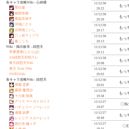
各キャラ攻略Wiki - 心綺楼
11/12/30
もっち
聖白蓮
20:22
物部布都
11/12/30
もっち
豊聡耳神子
20:20
河城にとり
11/12/30
もっち
古明地こいし
20:17
二ッ岩マミゾウ
11/12/30
もっち
秦こころ
20:13
Wiki・掲示板等 - 緋想天
11/12/30
もっち
萃磨選堆(したらば)
20:11
2ch緋想天対戦スレ
11/12/30
もっち
東方緋想天Wiki
20:08
東方 Tools Wiki
11/12/30
もっち
SWRSWiki
20:05
各キャラ攻略Wiki - 緋想天
11/12/30
もっち
博麗 霊夢
20:01
霧雨 魔理沙
11/12/30
もっち
十六夜 咲夜
19:58
アリス マーガトロイド
11/12/27
◇Bc
パチュリー ノーレッジ
19:07
魂魄 妖夢
11/12/27
もっち
レミリア スカーレット
18:49
西行寺 幽々子
11/12/27
◇E
18:31