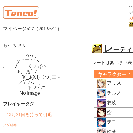
λ
毎
天
マイページα27（2013/6/11）
もっち さん
レ
ーティン
　　　　 ,.ｨrｰr 、

　　　y' "´￣｀'ヽ

レートはあいまい表
.　　 ﾉ　　 くノﾉ))ゝ

　　　ﾙi,,,,ﾘ§ﾟ-ﾉ

キャラクター
　　　　'k'_,i{X l}〈つ[|三＞

　　　 ／'/_ハ.ゝ、

アリス
　　　　 ｀'ﾄ_ﾉ'ﾄ,ﾉ"

チルノ
　　　  No Image
衣玖
プレイヤータグ
空
12月31日を持って引退
天子
タグ編集
妖夢