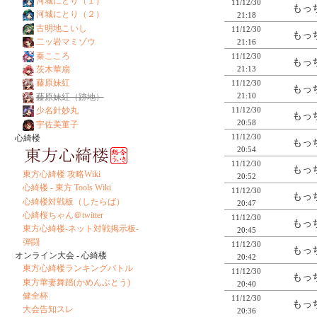
河城にとり（１）
11/12/30
もっち
河城にとり（２）
21:18
古明地こいし
11/12/30
もっち
二ッ岩マミゾウ
21:16
秦こころ
11/12/30
もっち
茨木華扇
21:13
藤原妹紅
11/12/30
もっち
21:10
藤原妹紅（跡地）
少名針妙丸
11/12/30
もっち
20:58
宇佐美菫子
11/12/30
心綺楼
もっち
20:54
11/12/30
もっち
東方心綺楼 攻略Wiki
20:52
心綺楼 - 東方 Tools Wiki
11/12/30
もっち
心綺楼対戦板（したらば）
20:47
心綺桜ちゃん＠twitter
11/12/30
もっち
東方心綺楼-ネット対戦掲示板-
20:45
弾闘
11/12/30
もっち
オンライン大会 - 心綺楼
20:42
東方心綺楼ランキングバトル
11/12/30
もっち
東方華妻舞踏(かめんぶとう)
20:40
健全杯
11/12/30
もっち
大会告知スレ
20:36