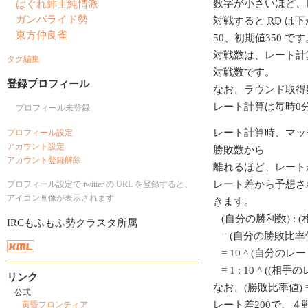
はぐれ紳士純情派
数字が小さいほど、
ガンバライド勢
対戦すると
RD
は下
東方仲良雀
50、初期値350 です
対戦数は、レート計
タグ編集
対戦数です。
登録プロフィール
なお、ラウンド取得
レート計算は毎時0
プロフィール未登録
レート計算時、マッ
プロフィール設定
アカウント設定
勝敗数から
アカウント登録解除
離れるほど、レート
レート差から予想さ
プロフィール設定で twitter の URL を登録すると、
アイコン画像が表示されます
きます。
(自分の勝利数) : 
IRCもふもふ勢クラスタ所属
= (自分の勝敗比率値
= 10 ^ (自分のレート/
= 1 : 10 ^ ((相
リンク
なお、(勝敗比率値) = 1
公式
レート差200で、
黄昏フロンティア