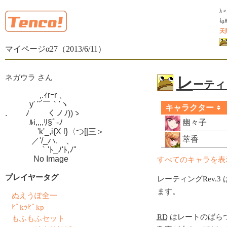
λ
毎
天
マイページα27（2013/6/11）
ネガウラ さん
レ
ーティン
　　　　 ,.ｨrｰr 、

　　　y' "´￣｀'ヽ

キャラクター
.　　 ﾉ　　 くノﾉ))ゝ

　　　ﾙi,,,,ﾘ§ﾟ-ﾉ

幽々子
　　　　'k'_,i{X l}〈つ[|三＞

萃香
　　　 ／'/_ハ.ゝ、

　　　　 ｀'ﾄ_ﾉ'ﾄ,ﾉ"

　　　  No Image
すべてのキャラを表
プレイヤータグ
レーティングRev.3 
ます。
ぬえうぽ全一
ﾋﾟkｯﾋﾟkp
RD
はレートのばら
もふもふセット