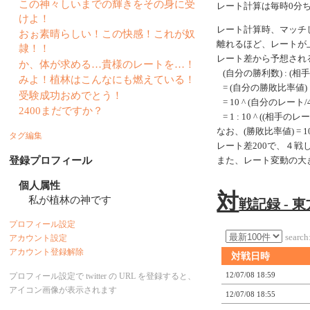
この神々しいまでの輝きをその身に受
レート計算は毎時0分
けよ！
レート計算時、マッチ
おぉ素晴らしい！この快感！これが奴
離れるほど、レートが
隷！！
レート差から予想され
か、体が求める…貴様のレートを…！
(自分の勝利数) : (相
みよ！植林はこんなにも燃えている！
= (自分の勝敗比率値) 
受験成功おめでとう！
= 10 ^ (自分のレート/40
2400まだですか？
= 1 : 10 ^ ((相手のレ
なお、(勝敗比率値) = 10 ^
タグ編集
レート差200で、４
登録プロフィール
また、レート変動の大
個人属性
対
私が植林の神です
戦記録 - 
プロフィール設定
search
アカウント設定
アカウント登録解除
対戦日時
12/07/08 18:59
プロフィール設定で twitter の URL を登録すると、
アイコン画像が表示されます
12/07/08 18:55