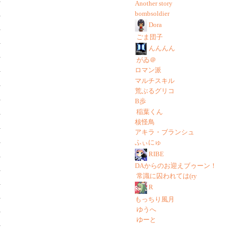
Another story
bombsoldier
Dora
ごま団子
んんんん
がゐ＠
ロマン派
マルチスキル
荒ぶるグリコ
B歩
稲葉くん
核怪鳥
アキラ・ブランシュ
ふぃにゅ
RIBE
DAからのお迎えブゥーン！
常識に囚われては(ry
R
もっちり風月
ゆうへ
ゆーと