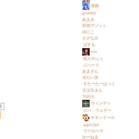
沸騰
grumble
あまみ
邪神アゾット
ゆにこ
さざなみ
ぱすも
teto
暇人やふぅ
ジハード
あまざん
冷たい氷
すたーたーぱっく
すばるまん
TAIGA
ウィンディ
号
スパ・ウェザー
オキシドール
apple2nd
ヴァルハラ
かーねる