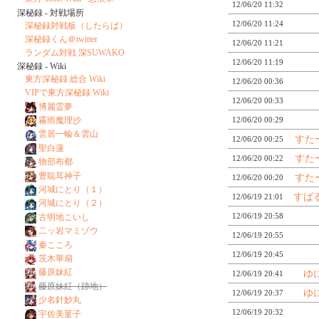
12/06/20 11:32
深秘録 - 対戦場所
12/06/20 11:24
深秘録対戦板（したらば）
深秘録くん＠twitter
12/06/20 11:21
ランダム対戦 深SUWAKO
12/06/20 11:19
深秘録 - Wiki
東方深秘録 総合 Wiki
12/06/20 00:36
VIPで東方深秘録 Wiki
12/06/20 00:33
博麗霊夢
霧雨魔理沙
12/06/20 00:29
雲居一輪＆雲山
すた
12/06/20 00:25
聖白蓮
すた
12/06/20 00:22
物部布都
豊聡耳神子
すた
12/06/20 00:20
河城にとり（１）
すば
12/06/19 21:01
河城にとり（２）
12/06/19 20:58
古明地こいし
二ッ岩マミゾウ
12/06/19 20:55
秦こころ
12/06/19 20:45
茨木華扇
藤原妹紅
ゆ
12/06/19 20:41
藤原妹紅（跡地）
ゆ
12/06/19 20:37
少名針妙丸
12/06/19 20:32
宇佐美菫子