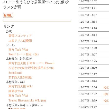
AUニコ生うらひそ居酒屋ついった(仮)ク
12/07/08 18:52
ラスタ所属
12/07/08 14:41
12/07/08 14:37
12/07/08 14:34
リンク
12/07/08 14:16
公式
12/07/08 14:14
黄昏フロンティア
上海アリス幻樂団
12/07/08 14:10
ツール
12/07/08 13:29
東方 Tools Wiki
Tenco! レート推定（仮）
12/07/08 13:27
非想天則 - 対戦場所
12/07/08 13:25
東方非想天則 日本サーバー Discord
12/07/08 13:20
なまかわねむの天則交流用 Discord
SokuBoard
12/07/08 13:17
非非想天則対戦板
12/07/08 13:13
非想天則 - wiki
東方非想天則 Wiki
ゆ
12/07/08 13:06
細東攻Wiki
ゆ
12/07/08 13:02
東方 Tools Wiki
Touhou Hisoutensoku Wiki (en)
ゆ
12/07/08 12:59
非想天則 - 各キャラ攻略wiki
12/06/22 21:42