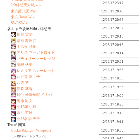
12/06/17 23:17
2ch緋想天対戦スレ
東方緋想天Wiki
12/06/17 20:40
東方 Tools Wiki
12/06/17 20:38
SWRSWiki
12/06/17 20:32
各キャラ攻略Wiki - 緋想天
博麗 霊夢
12/06/17 20:18
霧雨 魔理沙
12/06/17 20:16
十六夜 咲夜
アリス マーガトロイド
12/06/17 20:14
パチュリー ノーレッジ
12/06/17 20:01
魂魄 妖夢
12/06/17 19:58
レミリア スカーレット
西行寺 幽々子
12/06/17 19:55
八雲 紫
12/06/17 19:33
伊吹 萃香
鈴仙 優曇華院 イナバ
12/06/17 19:29
射命丸 文
12/06/17 19:25
小野塚 小町
永江 衣玖
12/06/17 19:15
比那名居 天子
12/06/17 19:11
Tenco! 関連
Glicko Ratings - Wikipedia
12/06/17 19:06
（＝現行レートシステム）
12/06/17 10:59