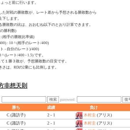
ちょっと前に行います。
した対戦の勝敗数が、レート差から予想される勝敗数から
上下します。
る勝敗数の比は、おおむね以下のとおり計算できます。
手の勝利数)
: (相手の勝敗比率値)
0) : 10 ^ (相手のレート/400)
ート - 自分のレート)/400)
 (レート/400 - 1.5) です。
戦して１勝３敗が、予想勝敗数の目安です。
きさは、RDの2乗にも比例します。
東方非想天則
検索
復
:
password:
勝ち
成績
負け
C (諏訪子)
2 - 1
木村圭
(アリス)
C (諏訪子)
2 - 1
木村圭
(アリス)