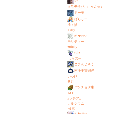
stn
逆毛天使ぴこにゃん☆ミ
ドーモ
ばらしー
捨て猫
Litly
ゆかれい
モリティー
miluky
sola
しらぼー
どまんじゅう
南斗半霊砲弾
いっけ
紫月
パンチョ伊東
M.G
xレチアx
カルシウム
柚麻