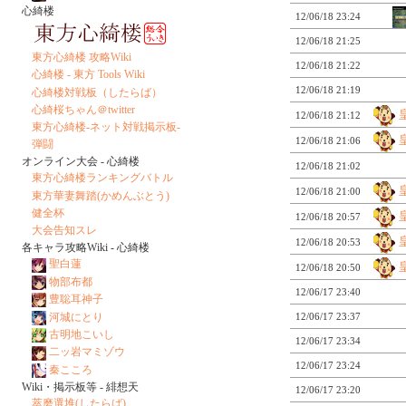
心綺楼
12/06/18 23:24
12/06/18 21:25
東方心綺楼 攻略Wiki
12/06/18 21:22
心綺楼 - 東方 Tools Wiki
12/06/18 21:19
心綺楼対戦板（したらば）
心綺桜ちゃん＠twitter
12/06/18 21:12
東方心綺楼-ネット対戦掲示板-
12/06/18 21:06
弾闘
オンライン大会 - 心綺楼
12/06/18 21:02
東方心綺楼ランキングバトル
12/06/18 21:00
東方華妻舞踏(かめんぶとう)
健全杯
12/06/18 20:57
大会告知スレ
12/06/18 20:53
各キャラ攻略Wiki - 心綺楼
聖白蓮
12/06/18 20:50
物部布都
12/06/17 23:40
豊聡耳神子
河城にとり
12/06/17 23:37
古明地こいし
12/06/17 23:34
二ッ岩マミゾウ
12/06/17 23:24
秦こころ
Wiki・掲示板等 - 緋想天
12/06/17 23:20
萃磨選堆(したらば)