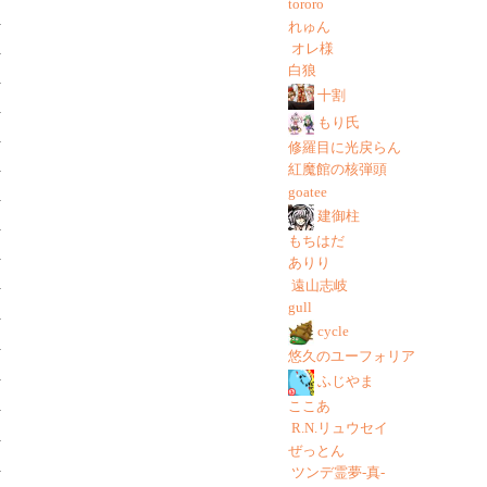
tororo
れゅん
オレ様
白狼
十割
もり氏
修羅目に光戻らん
紅魔館の核弾頭
goatee
建御柱
もちはだ
ありり
遠山志岐
gull
cycle
悠久のユーフォリア
ふじやま
ここあ
R.N.リュウセイ
ぜっとん
ツンデ霊夢-真-