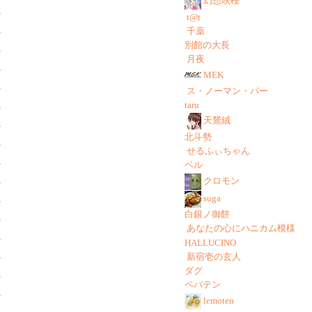
幻想咲桜
t@t
千薬
別館の大長
月夜
MEK
ス・ノーマン・パー
taru
天鵞絨
北斗勢
せるふぃちゃん
ベル
クロモン
suga
白銀ノ御餅
あなたの心にハニカム模様
HALLUCINO
新宿壱の玄人
ダグ
ペパテン
lemoten