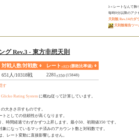
λ＜レートなんて飾
毎時0分以降のアクセス
天則観 Rev.14の
天則観報告ツール V
グ Rev.3 - 東方非想天則
対戦人数/対戦数
レート
(勝敗比率値)
±RD
2281
651人/10318戦
(15848)
±350
隠す
、
Glicko Rating System
に概ね従って計算しています。
きの大きさ示すものです。
ートとしての信頼性が高くなります。
、時間経過でわずかずつ上昇します。最小50、初期値350 です。
対象になっているマッチ済みのアカウント数と対戦数です。
は、レート変動に直接影響しません。