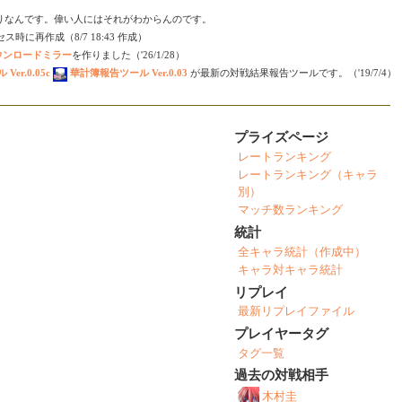
りなんです。偉い人にはそれがわからんのです。
時に再作成（8/7 18:43 作成）
ダウンロードミラー
を作りました（'26/1/28）
er.0.05c
華計簿報告ツール Ver.0.03
が最新の対戦結果報告ツールです。（'19/7/4）
プライズページ
レートランキング
レートランキング（キャラ
別）
マッチ数ランキング
統計
全キャラ統計（作成中）
キャラ対キャラ統計
リプレイ
最新リプレイファイル
プレイヤータグ
タグ一覧
過去の対戦相手
木村圭