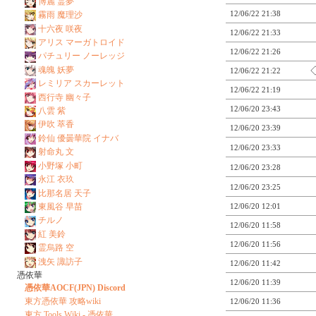
博麗 霊夢
12/06/22 21:38
霧雨 魔理沙
十六夜 咲夜
12/06/22 21:33
アリス マーガトロイド
12/06/22 21:26
パチュリー ノーレッジ
魂魄 妖夢
12/06/22 21:22
レミリア スカーレット
12/06/22 21:19
西行寺 幽々子
12/06/20 23:43
八雲 紫
伊吹 萃香
12/06/20 23:39
鈴仙 優曇華院 イナバ
12/06/20 23:33
射命丸 文
小野塚 小町
12/06/20 23:28
永江 衣玖
12/06/20 23:25
比那名居 天子
東風谷 早苗
12/06/20 12:01
チルノ
12/06/20 11:58
紅 美鈴
12/06/20 11:56
霊烏路 空
洩矢 諏訪子
12/06/20 11:42
憑依華
12/06/20 11:39
憑依華AOCF(JPN) Discord
東方憑依華 攻略wiki
12/06/20 11:36
東方 Tools Wiki - 憑依華