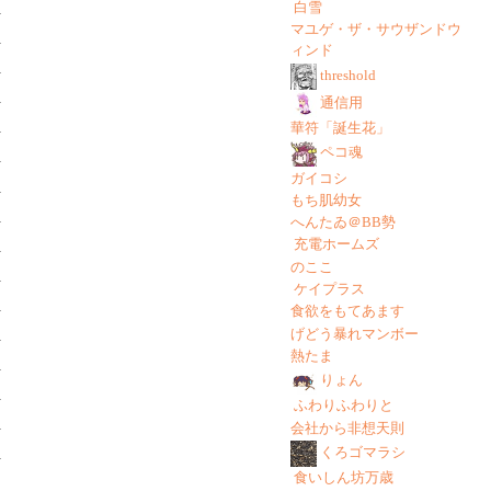
白雪
マユゲ・ザ・サウザンドウ
ィンド
threshold
通信用
華符「誕生花」
ペコ魂
ガイコシ
もち肌幼女
へんたゐ＠BB勢
充電ホームズ
のここ
ケイプラス
食欲をもてあます
げどう暴れマンボー
熱たま
りょん
ふわりふわりと
会社から非想天則
くろゴマラシ
食いしん坊万歳