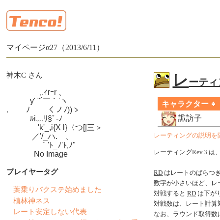
マイページα27（2013/6/11）
神木C さん
レ
ーティン
　　　　 ,.ｨrｰr 、

　　　y' "´￣｀'ヽ

キャラクター
.　　 ﾉ　　 くノﾉ))ゝ

諏訪子
　　　ﾙi,,,,ﾘ§ﾟ-ﾉ

　　　　'k'_,i{X l}〈つ[|三＞

　　　 ／'/_ハ.ゝ、

レーティングの説明を
　　　　 ｀'ﾄ_ﾉ'ﾄ,ﾉ"

レーティングRev.3 は
　　　  No Image
プレイヤータグ
RD
はレートのばらつ
数字が小さいほど、レ
葉乗りバクステ始めました
対戦すると
RD
は下がり
植林神ネス
対戦数は、レート計算
レート安定しない代表
なお、ラウンド取得数