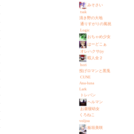
みそさい
tsak
清き野の大地
通りすがりの風祝
Logic
おちゃめ少女
はーどこぁ
オレハクサ(ry
暇人全２
hori
投げロマンと黒兎
CUNE
Ana-luna
Lark
トレパン
ヘルマン
お昼寝幼女
くろねこ
voljoa
板垣美咲