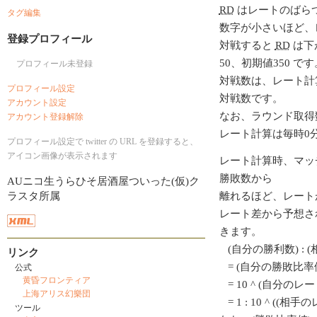
RD
はレートのばら
タグ編集
数字が小さいほど、
登録プロフィール
対戦すると
RD
は下
50、初期値350 です
プロフィール未登録
対戦数は、レート計
プロフィール設定
対戦数です。
アカウント設定
なお、ラウンド取得
アカウント登録解除
レート計算は毎時0
プロフィール設定で twitter の URL を登録すると、
アイコン画像が表示されます
レート計算時、マッ
勝敗数から
AUニコ生うらひそ居酒屋ついった(仮)ク
ラスタ所属
離れるほど、レート
レート差から予想さ
きます。
(自分の勝利数) : 
リンク
= (自分の勝敗比率値
公式
黄昏フロンティア
= 10 ^ (自分のレート/
上海アリス幻樂団
= 1 : 10 ^ ((相
ツール