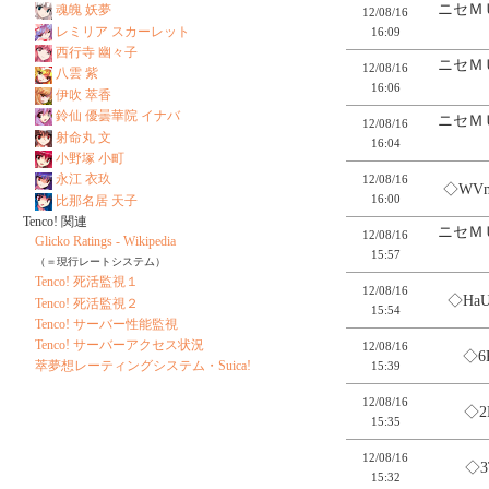
ニセＭ
魂魄 妖夢
12/08/16
レミリア スカーレット
16:09
西行寺 幽々子
ニセＭ
12/08/16
八雲 紫
16:06
伊吹 萃香
鈴仙 優曇華院 イナバ
ニセＭ
12/08/16
射命丸 文
16:04
小野塚 小町
永江 衣玖
12/08/16
◇WV
16:00
比那名居 天子
Tenco! 関連
ニセＭ
12/08/16
Glicko Ratings - Wikipedia
15:57
（＝現行レートシステム）
Tenco! 死活監視１
12/08/16
◇HaU
Tenco! 死活監視２
15:54
Tenco! サーバー性能監視
Tenco! サーバーアクセス状況
12/08/16
◇6
萃夢想レーティングシステム・Suica!
15:39
12/08/16
◇2
15:35
12/08/16
◇3
15:32