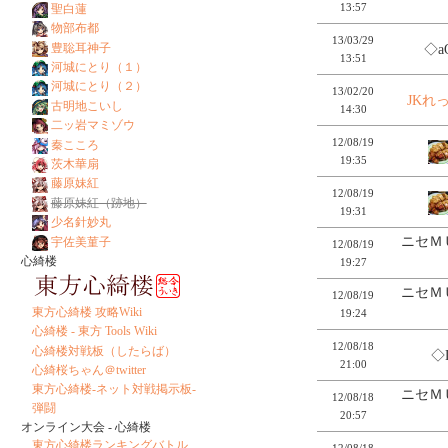
13:57
聖白蓮
物部布都
13/03/29
豊聡耳神子
◇a
13:51
河城にとり（１）
河城にとり（２）
13/02/20
JKれ
古明地こいし
14:30
二ッ岩マミゾウ
12/08/19
秦こころ
19:35
茨木華扇
藤原妹紅
12/08/19
藤原妹紅（跡地）
19:31
少名針妙丸
ニセＭ
宇佐美菫子
12/08/19
心綺楼
19:27
ニセＭ
12/08/19
東方心綺楼 攻略Wiki
19:24
心綺楼 - 東方 Tools Wiki
12/08/18
心綺楼対戦板（したらば）
◇
21:00
心綺桜ちゃん＠twitter
東方心綺楼-ネット対戦掲示板-
ニセＭ
12/08/18
弾闘
20:57
オンライン大会 - 心綺楼
東方心綺楼ランキングバトル
12/08/18