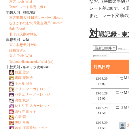
なお、(勝敗比率値) = 1
東方 Tools Wiki
Tenco! レート推定（仮）
レート差200で、
非想天則 - 対戦場所
また、レート変動の
東方非想天則 日本サーバー Discord
なまかわねむの天則交流用 Discord
SokuBoard
対
戦記録 - 
非非想天則対戦板
非想天則 - wiki
東方非想天則 Wiki
search:
細東攻Wiki
password:
東方 Tools Wiki
Touhou Hisoutensoku Wiki (en)
対戦日時
非想天則 - 各キャラ攻略wiki
博麗 霊夢
ニセＭ
霧雨 魔理沙
13/03/29
十六夜 咲夜
15:07
アリス マーガトロイド
ニセＭ
13/03/29
パチュリー ノーレッジ
15:03
魂魄 妖夢
レミリア スカーレット
ニセＭ
13/03/29
西行寺 幽々子
14:58
八雲 紫
伊吹 萃香
13/03/29
14:53
鈴仙 優曇華院 イナバ