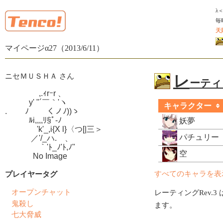
λ
毎
天
マイページα27（2013/6/11）
ニセＭＵＳＨＡ さん
レ
ーティン
　　　　 ,.ｨrｰr 、

　　　y' "´￣｀'ヽ

キャラクター
.　　 ﾉ　　 くノﾉ))ゝ

　　　ﾙi,,,,ﾘ§ﾟ-ﾉ

妖夢
　　　　'k'_,i{X l}〈つ[|三＞

パチュリー
　　　 ／'/_ハ.ゝ、

　　　　 ｀'ﾄ_ﾉ'ﾄ,ﾉ"

空
　　　  No Image
プレイヤータグ
すべてのキャラを表
オープンチャット
レーティングRev.3 
鬼殺し
ます。
七大脅威