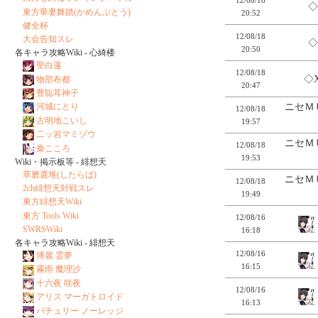
◇
東方華妻舞踏(かめんぶとう)
20:52
健全杯
12/08/18
大会告知スレ
◇
20:50
各キャラ攻略Wiki - 心綺楼
聖白蓮
12/08/18
◇
物部布都
20:47
豊聡耳神子
ニセＭ
河城にとり
12/08/18
古明地こいし
19:57
二ッ岩マミゾウ
ニセＭ
12/08/18
秦こころ
19:53
Wiki・掲示板等 - 緋想天
萃磨選堆(したらば)
ニセＭ
12/08/18
2ch緋想天対戦スレ
19:49
東方緋想天Wiki
東方 Tools Wiki
12/08/16
SWRSWiki
16:18
各キャラ攻略Wiki - 緋想天
12/08/16
博麗 霊夢
16:15
霧雨 魔理沙
十六夜 咲夜
12/08/16
アリス マーガトロイド
16:13
パチュリー ノーレッジ