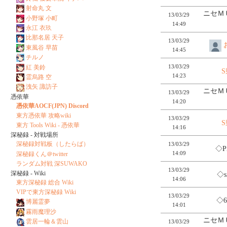
射命丸 文
ニセＭ
13/03/29
小野塚 小町
14:49
永江 衣玖
比那名居 天子
13/03/29
東風谷 早苗
14:45
チルノ
13/03/29
紅 美鈴
14:23
霊烏路 空
洩矢 諏訪子
ニセＭ
13/03/29
憑依華
14:20
憑依華AOCF(JPN) Discord
東方憑依華 攻略wiki
13/03/29
東方 Tools Wiki - 憑依華
14:16
深秘録 - 対戦場所
深秘録対戦板（したらば）
13/03/29
◇P
14:09
深秘録くん＠twitter
ランダム対戦 深SUWAKO
13/03/29
深秘録 - Wiki
◇s
14:06
東方深秘録 総合 Wiki
VIPで東方深秘録 Wiki
13/03/29
◇6
博麗霊夢
14:01
霧雨魔理沙
ニセＭ
雲居一輪＆雲山
13/03/29