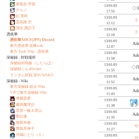
東風谷 早苗
13/01/05
◇3
チルノ
17:55
紅 美鈴
13/01/05
ト
霊烏路 空
12:12
洩矢 諏訪子
13/01/05
ト
憑依華
12:10
憑依華AOCF(JPN) Discord
13/01/05
Ad
東方憑依華 攻略wiki
12:07
東方 Tools Wiki - 憑依華
13/01/05
Ad
深秘録 - 対戦場所
11:58
深秘録対戦板（したらば）
13/01/05
◇J
深秘録くん＠twitter
11:55
ランダム対戦 深SUWAKO
13/01/05
Ad
深秘録 - Wiki
11:52
東方深秘録 総合 Wiki
13/01/05
Ad
VIPで東方深秘録 Wiki
11:43
博麗霊夢
13/01/05
霧雨魔理沙
11:39
雲居一輪＆雲山
13/01/05
Ad
聖白蓮
11:35
物部布都
13/01/05
サ
豊聡耳神子
11:27
河城にとり（１）
13/01/05
サ