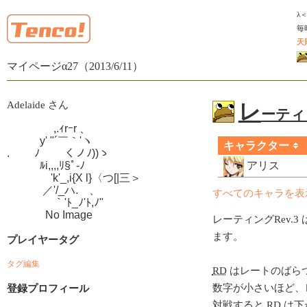
λ
毎
天
マイページα27（2013/6/11）
Adelaide さん
レ
ーティン
　　　　 ,.ｨrｰr 、

　　　y' "´￣｀'ヽ

キャラクター
.　　 ﾉ　　 くノﾉ))ゝ

　　　ﾙi,,,,ﾘ§ﾟ-ﾉ

アリス
　　　　'k'_,i{X l}〈つ[|三＞

　　　 ／'/_ハ.ゝ、

すべてのキャラを表
　　　　 ｀'ﾄ_ﾉ'ﾄ,ﾉ"

　　　  No Image
レーティングRev.3 
ます。
プレイヤータグ
タグ編集
RD
はレートのばら
数字が小さいほど、
登録プロフィール
対戦すると
RD
は下