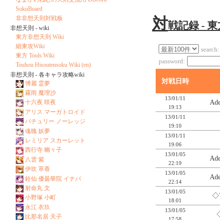
SokuBoard
対
非非想天則対戦板
戦記録 - 
非想天則 - wiki
東方非想天則 Wiki
細東攻Wiki
search:
東方 Tools Wiki
password:
Touhou Hisoutensoku Wiki (en)
非想天則 - 各キャラ攻略wiki
対戦日時
博麗 霊夢
霧雨 魔理沙
13/01/11
Ad
十六夜 咲夜
19:13
アリス マーガトロイド
13/01/11
パチュリー ノーレッジ
19:10
魂魄 妖夢
13/01/11
レミリア スカーレット
19:06
西行寺 幽々子
13/01/05
Ad
八雲 紫
22:19
伊吹 萃香
13/01/05
Ad
鈴仙 優曇華院 イナバ
22:14
射命丸 文
13/01/05
◇
小野塚 小町
18:01
永江 衣玖
13/01/05
比那名居 天子
17:58