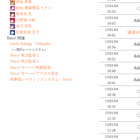
伊吹 萃香
13/01/04
鈴仙 優曇華院 イナバ
◇
19:10
射命丸 文
13/01/04
小野塚 小町
Ad
19:05
永江 衣玖
13/01/04
比那名居 天子
液体ﾑ
19:01
Tenco! 関連
13/01/04
Glicko Ratings - Wikipedia
Ad
18:56
（＝現行レートシステム）
13/01/04
Tenco! 死活監視１
Ad
18:52
Tenco! 死活監視２
13/01/04
Tenco! サーバー性能監視
Ad
18:49
Tenco! サーバーアクセス状況
13/01/04
萃夢想レーティングシステム・Suica!
Ad
18:41
13/01/04
◇
18:38
13/01/04
◇
18:35
13/01/04
◇
12:33
13/01/04
◇
12:28
13/01/04
◇