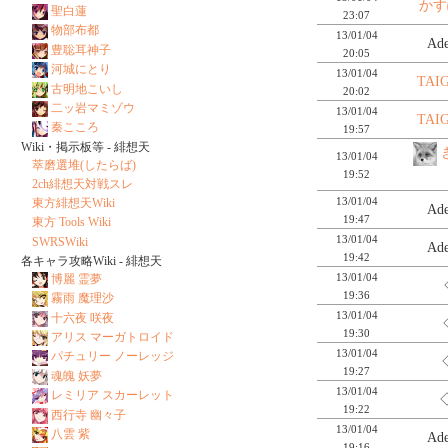
かす
聖白蓮
23:07
物部布都
13/01/04
Ad
豊聡耳神子
20:05
河城にとり
13/01/04
TAI
古明地こいし
20:02
二ッ岩マミゾウ
13/01/04
TAI
秦こころ
19:57
Wiki・掲示板等 - 緋想天
13/01/04
萃磨選堆(したらば)
19:52
2ch緋想天対戦スレ
13/01/04
東方緋想天Wiki
Ad
19:47
東方 Tools Wiki
13/01/04
SWRSWiki
Ad
19:42
各キャラ攻略Wiki - 緋想天
13/01/04
博麗 霊夢
19:36
霧雨 魔理沙
13/01/04
十六夜 咲夜
19:30
アリス マーガトロイド
13/01/04
パチュリー ノーレッジ
19:27
魂魄 妖夢
13/01/04
レミリア スカーレット
◇
19:22
西行寺 幽々子
13/01/04
八雲 紫
Ad
19:16