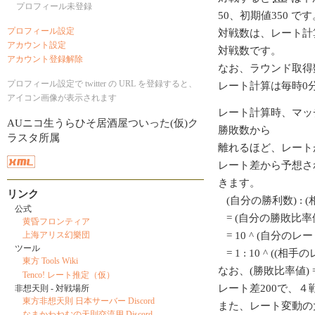
プロフィール未登録
50、初期値350 です
プロフィール設定
対戦数は、レート計
アカウント設定
対戦数です。
アカウント登録解除
なお、ラウンド取得
プロフィール設定で twitter の URL を登録すると、
レート計算は毎時0
アイコン画像が表示されます
レート計算時、マッ
AUニコ生うらひそ居酒屋ついった(仮)ク
勝敗数から
ラスタ所属
離れるほど、レート
レート差から予想さ
きます。
リンク
(自分の勝利数) : 
公式
= (自分の勝敗比率値
黄昏フロンティア
= 10 ^ (自分のレート/
上海アリス幻樂団
ツール
= 1 : 10 ^ ((相
東方 Tools Wiki
なお、(勝敗比率値) = 1
Tenco! レート推定（仮）
レート差200で、
非想天則 - 対戦場所
東方非想天則 日本サーバー Discord
また、レート変動の
なまかわねむの天則交流用 Discord