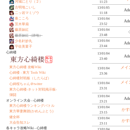
河城にとり（２）
11:23
古明地こいし
13/01/05
Ad
二ッ岩マミゾウ
11:18
秦こころ
13/01/04
Ad
23:52
茨木華扇
藤原妹紅
13/01/04
23:48
藤原妹紅（跡地）
13/01/04
少名針妙丸
Ad
23:44
宇佐美菫子
心綺楼
13/01/04
Ad
23:40
東方心綺楼 攻略Wiki
メイ
13/01/04
心綺楼 - 東方 Tools Wiki
23:36
心綺楼対戦板（したらば）
メイ
13/01/04
心綺桜ちゃん＠twitter
23:31
東方心綺楼-ネット対戦掲示板-
弾闘
13/01/04
Ad
オンライン大会 - 心綺楼
23:21
東方心綺楼ランキングバトル
13/01/04
かす
東方華妻舞踏(かめんぶとう)
23:15
健全杯
13/01/04
かす
大会告知スレ
23:11
各キャラ攻略Wiki - 心綺楼
13/01/04