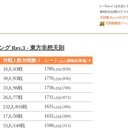
λ＜Tenco! は出
毎時0分以降のアクセス
天則観 Rev.14の
天則観報告ツール V
グ Rev.3 - 東方非想天則
対戦人数/対戦数
レート
(勝敗比率値)
±RD
1789
16人/43戦
(938)
±350
1770
39人/93戦
(836)
±350
1758
33人/96戦
(780)
±350
1731
26人/77戦
(672)
±350
1635
232人/816戦
(386)
±350
1632
17人/50戦
(380)
±350
1598
53人/149戦
(312)
±350