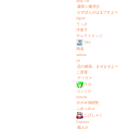
stray cat
霧雨☆魔理沙
かずぽん@はるですよ〜
figure
てっさ
洋菓子
サムライエッジ
TK1
噂屋
sakura
yn
恋の媚薬、まぜまぜよー
二度寝
ディヴァ
スロ
コンソク
kimchi
ポポ＠弾闘勢
ふみっみゅ
こげしゃく
Lupinus
職人@