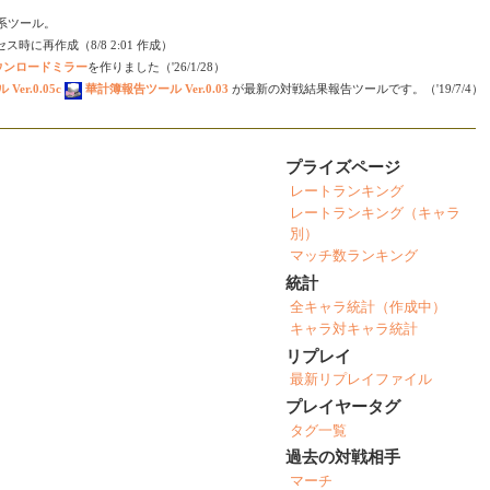
会い系ツール。
時に再作成（8/8 2:01 作成）
ダウンロードミラー
を作りました（'26/1/28）
er.0.05c
華計簿報告ツール Ver.0.03
が最新の対戦結果報告ツールです。（'19/7/4）
プライズページ
レートランキング
レートランキング（キャラ
別）
マッチ数ランキング
統計
全キャラ統計（作成中）
キャラ対キャラ統計
リプレイ
最新リプレイファイル
プレイヤータグ
タグ一覧
過去の対戦相手
マーチ