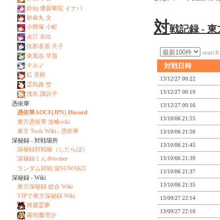
鈴仙 優曇華院 イナバ
射命丸 文
対
戦記録 - 
小野塚 小町
永江 衣玖
比那名居 天子
search
東風谷 早苗
チルノ
対戦日時
紅 美鈴
13/12/27 00:22
霊烏路 空
13/12/27 00:19
洩矢 諏訪子
憑依華
13/12/27 00:16
憑依華AOCF(JPN) Discord
13/10/06 21:55
東方憑依華 攻略wiki
東方 Tools Wiki - 憑依華
13/10/06 21:50
深秘録 - 対戦場所
13/10/06 21:45
深秘録対戦板（したらば）
13/10/06 21:39
深秘録くん＠twitter
ランダム対戦 深SUWAKO
13/10/06 21:37
深秘録 - Wiki
13/10/06 21:35
東方深秘録 総合 Wiki
VIPで東方深秘録 Wiki
13/09/27 22:14
博麗霊夢
13/09/27 22:10
霧雨魔理沙