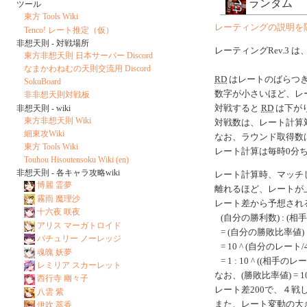
ランダム
ツール
東方 Tools Wiki
レーティングの説明を
Tenco! レート推定（仮）
非想天則 - 対戦場所
レーティングRev.3 は
東方非想天則 日本サーバー Discord
なまかわねむの天則交流用 Discord
RD
はレートのばらつ
SokuBoard
数字が小さいほど、レ
非非想天則対戦板
非想天則 - wiki
対戦すると
RD
は下がり
東方非想天則 Wiki
対戦数は、レート計算
細東攻Wiki
なお、ラウンド取得数
東方 Tools Wiki
レート計算は毎時0分
Touhou Hisoutensoku Wiki (en)
非想天則 - 各キャラ攻略wiki
レート計算時、マッチ
博麗 霊夢
離れるほど、レートが
霧雨 魔理沙
レート差から予想され
十六夜 咲夜
(自分の勝利数) : (相
アリス マーガトロイド
= (自分の勝敗比率値) 
パチュリー ノーレッジ
= 10 ^ (自分のレート/40
魂魄 妖夢
= 1 : 10 ^ ((相手のレ
レミリア スカーレット
なお、(勝敗比率値) = 10 ^
西行寺 幽々子
レート差200で、４
八雲 紫
また、レート変動の大
伊吹 萃香