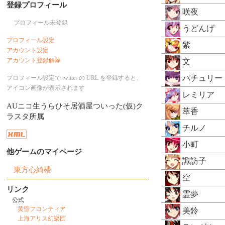
登録プロフィール
咲夜
プロフィール未登録
うどんげ
プロフィール設定
紫
アカウント設定
アカウント登録解除
文
パチュリー
プロフィール設定で twitter の URL を登録すると、
アイコン画像が表示されます
レミリア
AUニコ生うらひそ居酒屋ついった(仮)ク
萃香
ラスタ所属
チルノ
小町
他ゲームのマイページ
諏訪子
東方心綺楼
空
リンク
霊夢
公式
黄昏フロンティア
美鈴
上海アリス幻樂団