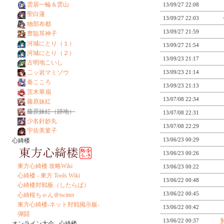
雲居一輪＆雲山
13/09/27 22:08
聖白蓮
13/09/27 22:03
物部布都
13/09/27 21:59
豊聡耳神子
河城にとり（１）
13/09/27 21:54
河城にとり（２）
13/09/23 21:17
古明地こいし
二ッ岩マミゾウ
13/09/23 21:14
秦こころ
13/09/23 21:13
茨木華扇
13/07/08 22:34
藤原妹紅
藤原妹紅（跡地）
13/07/08 22:31
少名針妙丸
13/07/08 22:29
宇佐美菫子
13/06/23 00:29
心綺楼
13/06/23 00:26
東方心綺楼 攻略Wiki
13/06/23 00:22
心綺楼 - 東方 Tools Wiki
13/06/22 00:48
心綺楼対戦板（したらば）
13/06/22 00:45
心綺桜ちゃん＠twitter
東方心綺楼-ネット対戦掲示板-
13/06/22 00:42
弾闘
13/06/22 00:37
オンライン大会 - 心綺楼