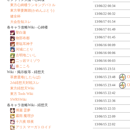
東方心綺楼ランキングバトル
13/06/22 00:34
東方華妻舞踏(かめんぶとう)
13/06/22 00:32
健全杯
大会告知スレ
13/06/17 01:54
各キャラ攻略Wiki - 心綺楼
13/06/17 01:49
聖白蓮
13/06/17 01:45
物部布都
豊聡耳神子
13/06/16 00:09
河城にとり
13/06/16 00:06
古明地こいし
二ッ岩マミゾウ
13/06/16 00:03
秦こころ
13/06/15 23:51
Wiki・掲示板等 - 緋想天
萃磨選堆(したらば)
13/06/15 23:48
2ch緋想天対戦スレ
13/06/15 23:44
東方緋想天Wiki
13/06/15 22:42
東方 Tools Wiki
SWRSWiki
13/06/15 22:36
各キャラ攻略Wiki - 緋想天
13/06/15 22:33
博麗 霊夢
霧雨 魔理沙
13/06/15 22:09
十六夜 咲夜
13/06/15 22:02
アリス マーガトロイド