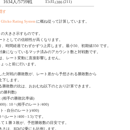
1531
1634人/5759戦
(211)
±386
隠す
、
Glicko Rating System
に概ね従って計算しています。
きの大きさ示すものです。
ートとしての信頼性が高くなります。
、時間経過でわずかずつ上昇します。最小50、初期値350 です。
対象になっているマッチ済みのアカウント数と対戦数です。
は、レート変動に直接影響しません。
ちょっと前に行います。
した対戦の勝敗数が、レート差から予想される勝敗数から
上下します。
る勝敗数の比は、おおむね以下のとおり計算できます。
手の勝利数)
: (相手の勝敗比率値)
0) : 10 ^ (相手のレート/400)
ート - 自分のレート)/400)
 (レート/400 - 1.5) です。
戦して１勝３敗が、予想勝敗数の目安です。
きさは、RDの2乗にも比例します。