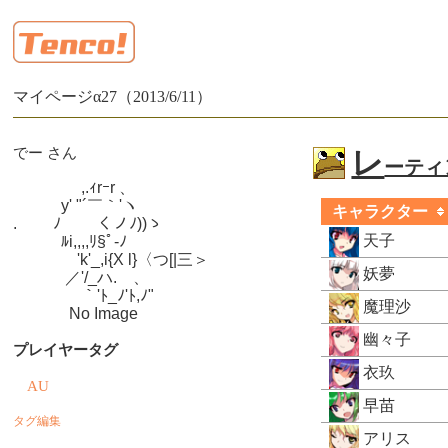
マイページα27（2013/6/11）
でー さん
レ
ーティン
　　　　 ,.ｨrｰr 、

　　　y' "´￣｀'ヽ

キャラクター
.　　 ﾉ　　 くノﾉ))ゝ

天子
　　　ﾙi,,,,ﾘ§ﾟ-ﾉ

　　　　'k'_,i{X l}〈つ[|三＞

妖夢
　　　 ／'/_ハ.ゝ、

　　　　 ｀'ﾄ_ﾉ'ﾄ,ﾉ"

魔理沙
　　　  No Image
幽々子
プレイヤータグ
衣玖
AU
早苗
タグ編集
アリス