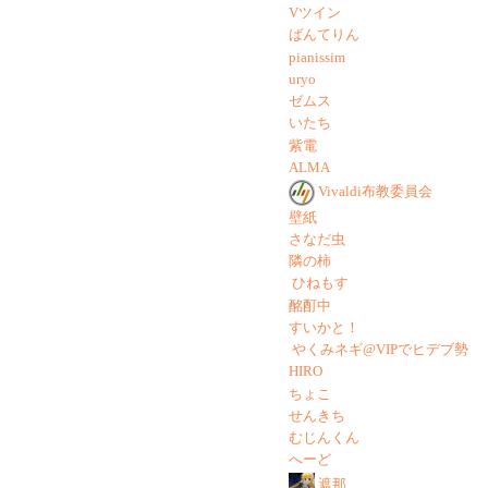
Vツイン
ばんてりん
pianissim
uryo
ゼムス
いたち
紫電
ALMA
Vivaldi布教委員会
壁紙
さなだ虫
隣の柿
ひねもす
酩酊中
すいかと！
やくみネギ@VIPでヒデブ勢
HIRO
ちょこ
せんきち
むじんくん
へーど
遮那