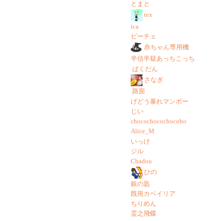
とまと
tex
ica
ビーチェ
赤ちゃん専用機
半信半疑あっちこっち
ばくだん
さなぎ
路面
げどう暴れマンボー
じい
chocochocochocobo
Alice_M
いっけ
ジル
Chadou
ひの
銀の匙
既視カベイリア
ちりめん
霊之飛蝶