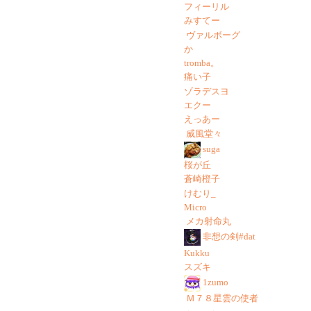
フィーリル
みすてー
ヴァルボーグ
か
tromba。
痛い子
ゾラデスヨ
エクー
えっあー
威風堂々
suga
桜が丘
蒼崎橙子
けむり_
Micro
メカ射命丸
非想の剣#dat
Kukku
スズキ
1zumo
Ｍ７８星雲の使者