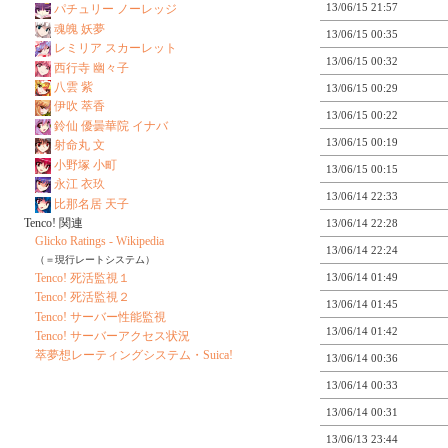
13/06/15 21:57
パチュリー ノーレッジ
魂魄 妖夢
13/06/15 00:35
レミリア スカーレット
13/06/15 00:32
西行寺 幽々子
八雲 紫
13/06/15 00:29
伊吹 萃香
13/06/15 00:22
鈴仙 優曇華院 イナバ
13/06/15 00:19
射命丸 文
小野塚 小町
13/06/15 00:15
永江 衣玖
13/06/14 22:33
比那名居 天子
Tenco! 関連
13/06/14 22:28
Glicko Ratings - Wikipedia
13/06/14 22:24
（＝現行レートシステム）
Tenco! 死活監視１
13/06/14 01:49
Tenco! 死活監視２
13/06/14 01:45
Tenco! サーバー性能監視
13/06/14 01:42
Tenco! サーバーアクセス状況
萃夢想レーティングシステム・Suica!
13/06/14 00:36
13/06/14 00:33
13/06/14 00:31
13/06/13 23:44