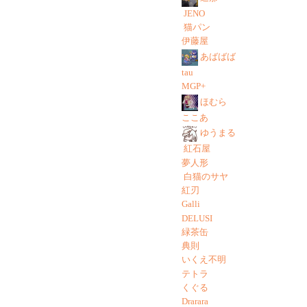
JENO
猫パン
伊藤屋
あばばば
tau
MGP+
ほむら
ここあ
ゆうまる
紅石屋
夢人形
白猫のサヤ
紅刃
Galli
DELUSI
緑茶缶
典則
いくえ不明
テトラ
くぐる
Drarara