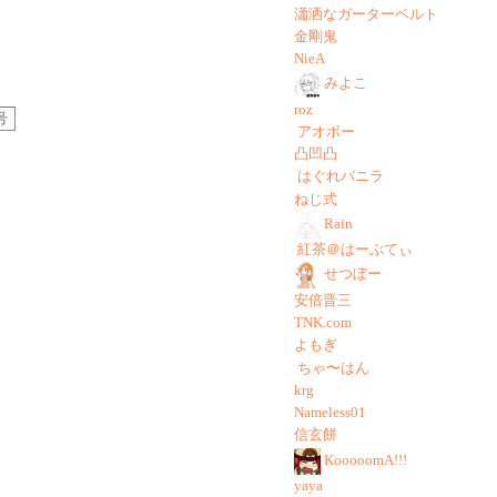
瀟洒なガーターベルト
金剛鬼
NieA
みよこ
roz
号
アオボー
凸凹凸
はぐれバニラ
ねじ式
Rain
紅茶＠はーぶてぃ
せつぼー
安倍晋三
TNK.com
よもぎ
ちゃ〜はん
krg
Nameless01
信玄餅
KooooomA!!!
yaya