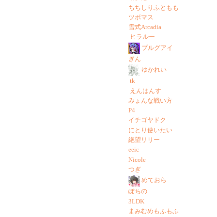
ちちしりふともも
ツボマス
雪式Arcadia
ヒラルー
プルグアイ
ぎん
ゆかれい
tk
えんはんす
みょんな戦い方
P4
イチゴヤドク
にとり使いたい
絶望リリー
eeic
Nicole
つぎ
めておら
ぽちの
3LDK
まみむめもふもふ