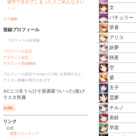
途中できれてしまった人ごめんなさい
文
＞＜
パチュリー
タグ編集
萃香
登録プロフィール
アリス
プロフィール未登録
妖夢
プロフィール設定
咲夜
アカウント設定
アカウント登録解除
空
プロフィール設定で twitter の URL を登録すると、
紫
アイコン画像が表示されます
天子
AUニコ生うらひそ居酒屋ついった(仮)ク
ラスタ所属
霊夢
チルノ
美鈴
リンク
早苗
公式
黄昏フロンティア