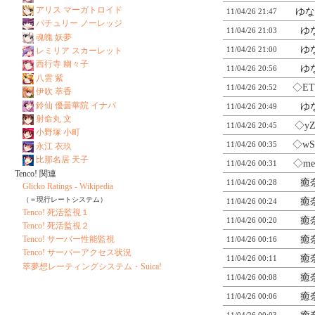
アリス マーガトロイド
ゆな
11/04/26 21:47
パチュリー ノーレッジ
ゆ
11/04/26 21:03
魂魄 妖夢
ゆ
11/04/26 21:00
レミリア スカーレット
西行寺 幽々子
ゆ
11/04/26 20:56
八雲 紫
◇ET
11/04/26 20:52
伊吹 萃香
鈴仙 優曇華院 イナバ
ゆ
11/04/26 20:49
射命丸 文
◇yZ
11/04/26 20:45
小野塚 小町
◇wS
11/04/26 00:35
永江 衣玖
比那名居 天子
◇me
11/04/26 00:31
Tenco! 関連
癒
11/04/26 00:28
Glicko Ratings - Wikipedia
（＝現行レートシステム）
癒
11/04/26 00:24
Tenco! 死活監視１
癒
11/04/26 00:20
Tenco! 死活監視２
癒
Tenco! サーバー性能監視
11/04/26 00:16
Tenco! サーバーアクセス状況
癒
11/04/26 00:11
萃夢想レーティングシステム・Suica!
癒
11/04/26 00:08
癒
11/04/26 00:06
11/04/26 00:03