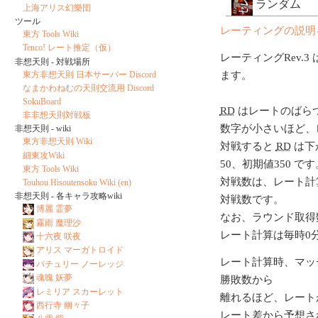
ランダム
上海アリス幻樂団
ツール
レーティングの説明
東方 Tools Wiki
Tenco! レート推定（仮）
レーティングRev.3 
非想天則 - 対戦場所
東方非想天則 日本サーバー Discord
ます。
なまかわねむの天則交流用 Discord
SokuBoard
RD
はレートのばら
非非想天則対戦板
数字が小さいほど、
非想天則 - wiki
東方非想天則 Wiki
対戦すると
RD
は下
細東攻Wiki
50、初期値350 です
東方 Tools Wiki
対戦数は、レート計
Touhou Hisoutensoku Wiki (en)
非想天則 - 各キャラ攻略wiki
対戦数です。
博麗 霊夢
なお、ラウンド取得
霧雨 魔理沙
レート計算は毎時0
十六夜 咲夜
アリス マーガトロイド
レート計算時、マッ
パチュリー ノーレッジ
魂魄 妖夢
勝敗数から
レミリア スカーレット
離れるほど、レート
西行寺 幽々子
レート差から予想さ