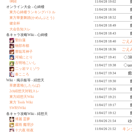
弾闘
11/04/28 19:02
オンライン大会 - 心綺楼
11/04/28 18:56
東方心綺楼ランキングバトル
11/04/28 18:52
東方華妻舞踏(かめんぶとう)
健全杯
11/04/28 18:49
大会告知スレ
11/04/28 18:43
各キャラ攻略Wiki - 心綺楼
聖白蓮
ごえ
11/04/28 18:40
物部布都
ごえ
11/04/28 18:36
豊聡耳神子
◇3R
河城にとり
11/04/27 19:41
古明地こいし
◇ue
11/04/27 19:38
二ッ岩マミゾウ
癒
11/04/27 19:34
秦こころ
Wiki・掲示板等 - 緋想天
11/04/27 19:30
萃磨選堆(したらば)
11/04/27 19:26
2ch緋想天対戦スレ
東方緋想天Wiki
11/04/27 19:21
東方 Tools Wiki
11/04/27 19:17
SWRSWiki
11/04/27 19:12
各キャラ攻略Wiki - 緋想天
博麗 霊夢
ゆ
11/04/26 21:54
霧雨 魔理沙
キン
11/04/26 21:52
十六夜 咲夜