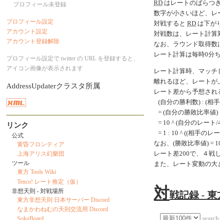
RD
はレートのばらつ
プロフィール未登録
数字が小さいほど、レ
プロフィール設定
対戦すると
RD
は下がり
アカウント設定
対戦数は、レート計算
アカウント登録解除
なお、ラウンド取得数
レート計算は毎時0分
プロフィール設定で twitter の URL を登録すると、
アイコン画像が表示されます
レート計算時、マッチ
離れるほど、レートが
AddressUpdaterクラスタ所属
レート差から予想され
(自分の勝利数) : (相
= (自分の勝敗比率値) 
= 10 ^ (自分のレート/40
リンク
= 1 : 10 ^ ((相手のレ
公式
なお、(勝敗比率値) = 10 ^
黄昏フロンティア
レート差200で、４
上海アリス幻樂団
ツール
また、レート変動の大
東方 Tools Wiki
Tenco! レート推定（仮）
対
非想天則 - 対戦場所
戦記録 - 
東方非想天則 日本サーバー Discord
なまかわねむの天則交流用 Discord
search
SokuBoard