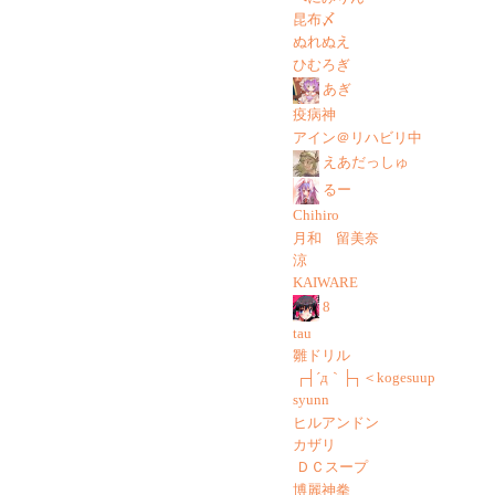
昆布〆
ぬれぬえ
ひむろぎ
あぎ
疫病神
アイン＠リハビリ中
えあだっしゅ
るー
Chihiro
月和 留美奈
涼
KAIWARE
8
tau
雛ドリル
┌┤´д｀├┐＜kogesuup
syunn
ヒルアンドン
カザリ
ＤＣスープ
博麗神拳