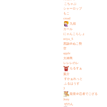
こちゃぶ
シャーロッブ
もこ
croad
九祖
カール
にゃんこらしょ
reiya_S
黒鼬＠ぬこ勢
空
apple
大神輿
レレレのレ
もるすぁ
葉介
すかぁれっと
ふるはうす
3
龍亜＠忍者でござる
Jerry
ぜのん