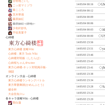
古明地こいし
◇G
14/05/04 00:16
二ッ岩マミゾウ
秦こころ
14/05/04 00:12
茨木華扇
14/05/04 00:09
藤原妹紅
14/05/04 00:06
藤原妹紅（跡地）
少名針妙丸
◇J
14/05/04 00:03
宇佐美菫子
◇U
14/05/04 00:00
心綺楼
14/05/03 23:56
◇y
14/05/03 23:51
東方心綺楼 攻略Wiki
心綺楼 - 東方 Tools Wiki
14/05/03 23:46
心綺楼対戦板（したらば）
14/05/03 23:43
心綺桜ちゃん＠twitter
東方心綺楼-ネット対戦掲示板-
◇j
14/05/03 23:41
弾闘
14/05/03 23:38
オンライン大会 - 心綺楼
東方心綺楼ランキングバトル
14/05/03 23:34
東方華妻舞踏(かめんぶとう)
◇S
14/05/03 23:28
健全杯
14/05/03 23:24
大会告知スレ
各キャラ攻略Wiki - 心綺楼
14/05/03 23:20
聖白蓮