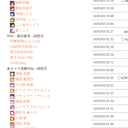
◇4
14/05/03 23:16
物部布都
豊聡耳神子
14/05/03 23:10
河城にとり
14/05/03 23:08
古明地こいし
14/05/03 23:04
二ッ岩マミゾウ
秦こころ
n
14/05/03 02:27
Wiki・掲示板等 - 緋想天
◇v
14/05/03 02:22
萃磨選堆(したらば)
2ch緋想天対戦スレ
14/05/03 02:19
東方緋想天Wiki
14/05/03 02:16
東方 Tools Wiki
14/05/03 02:11
SWRSWiki
各キャラ攻略Wiki - 緋想天
14/05/03 02:06
博麗 霊夢
◇wW
14/05/03 02:04
霧雨 魔理沙
十六夜 咲夜
14/05/03 02:01
アリス マーガトロイド
14/05/03 01:57
パチュリー ノーレッジ
14/05/03 01:54
魂魄 妖夢
レミリア スカーレット
14/05/03 01:51
西行寺 幽々子
14/05/03 01:49
八雲 紫
伊吹 萃香
14/05/03 01:46