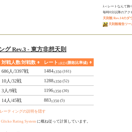
λ＜レートなんて飾
毎時0分以降のアクセス
天則観 Rev.14の
天則観報告ツール V
グ Rev.3 - 東方非想天則
対戦人数/対戦数
レート
(勝敗比率値)
±RD
1484
686人/3397戦
(161)
±350
1288
10人/32戦
(52)
±350
1196
3人/9戦
(30)
±350
883
14人/45戦
(5)
±350
レーティングの説明を隠す
、
Glicko Rating System
に概ね従って計算しています。