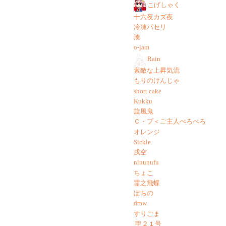
こげしゃく
十六夜カズ夜
冷凍パセリ
湊
o-jam
Rain
素敵な上昇気流
もりのけんじゃ
short cake
Kukku
旋風鬼
Ｃ・プ＜ご主人ぺろぺろ
オレンジ
Sickle
戌空
ninunufu
ちょこ
霊之飛蝶
ぽちの
draw
すりごま
甲２１号