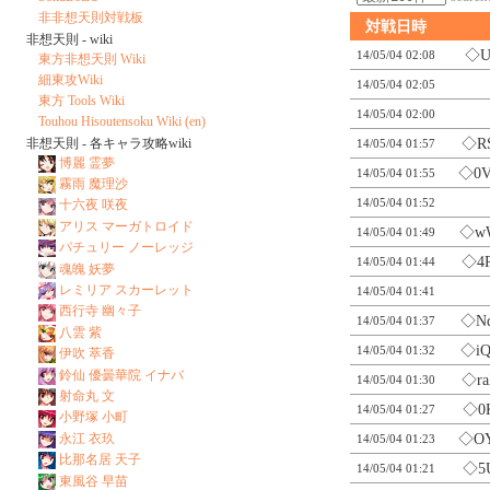
非非想天則対戦板
対戦日時
非想天則 - wiki
◇U
14/05/04 02:08
東方非想天則 Wiki
細東攻Wiki
14/05/04 02:05
東方 Tools Wiki
14/05/04 02:00
Touhou Hisoutensoku Wiki (en)
非想天則 - 各キャラ攻略wiki
◇R
14/05/04 01:57
博麗 霊夢
◇0
14/05/04 01:55
霧雨 魔理沙
14/05/04 01:52
十六夜 咲夜
アリス マーガトロイド
◇w
14/05/04 01:49
パチュリー ノーレッジ
◇4
14/05/04 01:44
魂魄 妖夢
レミリア スカーレット
14/05/04 01:41
西行寺 幽々子
◇N
14/05/04 01:37
八雲 紫
◇i
14/05/04 01:32
伊吹 萃香
鈴仙 優曇華院 イナバ
◇r
14/05/04 01:30
射命丸 文
◇0
14/05/04 01:27
小野塚 小町
永江 衣玖
◇O
14/05/04 01:23
比那名居 天子
◇5
14/05/04 01:21
東風谷 早苗