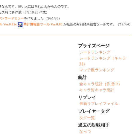
りなんです。偉い人にはそれがわからんのです。
時に再作成（8/9 18:25 作成）
ダウンロードミラー
を作りました（'26/1/28）
er.0.05c
華計簿報告ツール Ver.0.03
が最新の対戦結果報告ツールです。（'19/7/4）
プライズページ
レートランキング
レートランキング（キャラ
別）
マッチ数ランキング
統計
全キャラ統計（作成中）
キャラ対キャラ統計
リプレイ
最新リプレイファイル
プレイヤータグ
タグ一覧
過去の対戦相手
なっつ