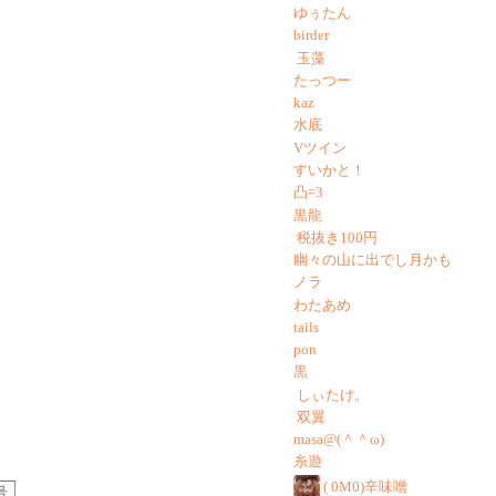
ゆぅたん
birder
玉藻
たっつー
kaz
水底
Vツイン
すいかと！
凸=3
黒龍
税抜き100円
幽々の山に出でし月かも
ノラ
わたあめ
tails
pon
黒
しぃたけ。
双翼
masa@(＾＾ω)
糸遊
( 0M0)辛味噌
号