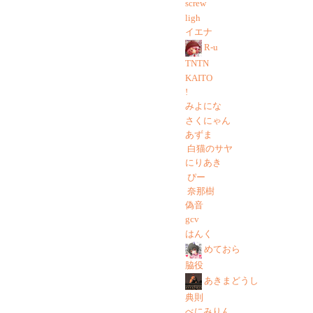
screw
ligh
イエナ
R-u
TNTN
KAITO
!
みよにな
さくにゃん
あずま
白猫のサヤ
にりあき
ぴー
奈那樹
偽音
gcv
はんく
めておら
脇役
あきまどうし
典則
べにみりん