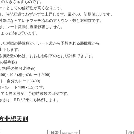
きの大きさ示すものです。
ートとしての信頼性が高くなります。
、時間経過でわずかずつ上昇します。最小50、初期値350 です。
対象になっているマッチ済みのアカウント数と対戦数です。
は、レート変動に直接影響しません。
ちょっと前に行います。
した対戦の勝敗数が、レート差から予想される勝敗数から
上下します。
る勝敗数の比は、おおむね以下のとおり計算できます。
手の勝利数)
: (相手の勝敗比率値)
0) : 10 ^ (相手のレート/400)
ート - 自分のレート)/400)
 (レート/400 - 1.5) です。
戦して１勝３敗が、予想勝敗数の目安です。
きさは、RDの2乗にも比例します。
東方非想天則
検索
復
:
password: