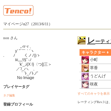
マイページα27（2013/6/11）
non さん
レ
ーティン
　　　　 ,.ｨrｰr 、

　　　y' "´￣｀'ヽ

キャラクター
.　　 ﾉ　　 くノﾉ))ゝ

小町
　　　ﾙi,,,,ﾘ§ﾟ-ﾉ

　　　　'k'_,i{X l}〈つ[|三＞

萃香
　　　 ／'/_ハ.ゝ、

　　　　 ｀'ﾄ_ﾉ'ﾄ,ﾉ"

うどんげ
　　　  No Image
咲夜
プレイヤータグ
すべてのキャラを表示
タグ編集
レーティングRev.3 は
登録プロフィール