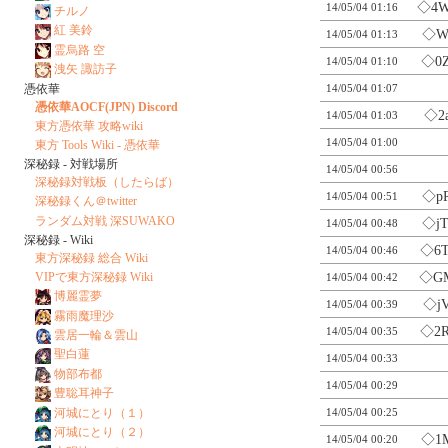
◇4
14/05/04 01:16
チルノ
紅 美鈴
◇W
14/05/04 01:13
霊烏路 空
◇0
14/05/04 01:10
洩矢 諏訪子
憑依華
14/05/04 01:07
憑依華AOCF(JPN) Discord
◇2
14/05/04 01:03
東方憑依華 攻略wiki
14/05/04 01:00
東方 Tools Wiki - 憑依華
深秘録 - 対戦場所
14/05/04 00:56
深秘録対戦板（したらば）
◇p
14/05/04 00:51
深秘録くん＠twitter
ランダム対戦 深SUWAKO
◇j
14/05/04 00:48
深秘録 - Wiki
◇6
14/05/04 00:46
東方深秘録 総合 Wiki
VIPで東方深秘録 Wiki
◇G
14/05/04 00:42
博麗霊夢
◇j
14/05/04 00:39
霧雨魔理沙
◇2
14/05/04 00:35
雲居一輪＆雲山
聖白蓮
14/05/04 00:33
物部布都
14/05/04 00:29
豊聡耳神子
河城にとり（１）
14/05/04 00:25
河城にとり（２）
◇1
14/05/04 00:20