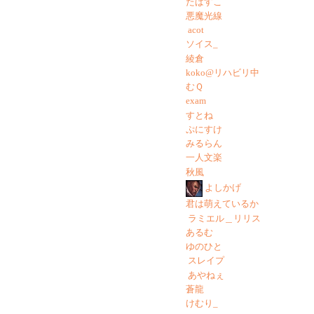
たばすこ
悪魔光線
acot
ソイス_
綾倉
koko@リハビリ中
むＱ
exam
すとね
ぷにすけ
みるらん
一人文楽
秋風
よしかげ
君は萌えているか
ラミエル＿リリス
あるむ
ゆのひと
スレイプ
あやねぇ
蒼龍
けむり_