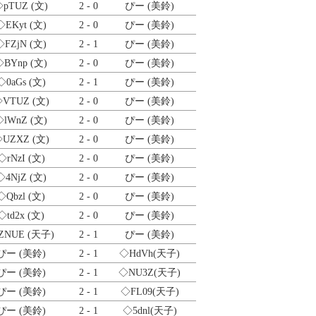
◇pTUZ
(文)
2 - 0
ぴー (美鈴)
◇EKyt
(文)
2 - 0
ぴー (美鈴)
◇FZjN
(文)
2 - 1
ぴー (美鈴)
◇BYnp
(文)
2 - 0
ぴー (美鈴)
◇0aGs
(文)
2 - 1
ぴー (美鈴)
◇VTUZ
(文)
2 - 0
ぴー (美鈴)
◇lWnZ
(文)
2 - 0
ぴー (美鈴)
◇UZXZ
(文)
2 - 0
ぴー (美鈴)
◇rNzI
(文)
2 - 0
ぴー (美鈴)
◇4NjZ
(文)
2 - 0
ぴー (美鈴)
◇Qbzl
(文)
2 - 0
ぴー (美鈴)
◇td2x
(文)
2 - 0
ぴー (美鈴)
ZNUE
(天子)
2 - 1
ぴー (美鈴)
ぴー (美鈴)
2 - 1
◇HdVh
(天子)
ぴー (美鈴)
2 - 1
◇NU3Z
(天子)
ぴー (美鈴)
2 - 1
◇FL09
(天子)
ぴー (美鈴)
2 - 1
◇5dnl
(天子)