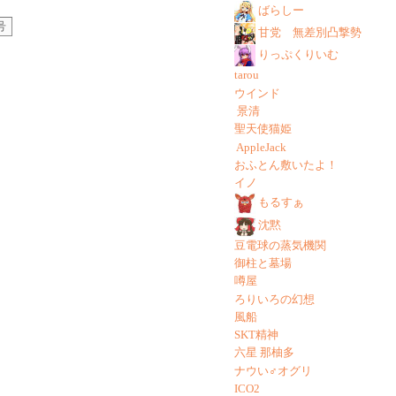
ばらしー
号
甘党 無差別凸撃勢
りっぷくりいむ
tarou
ウインド
景清
聖天使猫姫
AppleJack
おふとん敷いたよ！
イノ
もるすぁ
沈黙
豆電球の蒸気機関
御柱と墓場
噂屋
ろりいろの幻想
風船
SKT精神
六星 那柚多
ナウい♂オグリ
ICO2