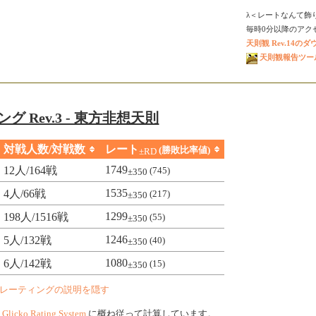
λ＜レートなんて飾
毎時0分以降のアクセス
天則観 Rev.14の
天則観報告ツール V
グ Rev.3 - 東方非想天則
対戦人数/対戦数
レート
(勝敗比率値)
±RD
1749
12人/164戦
(745)
±350
1535
4人/66戦
(217)
±350
1299
198人/1516戦
(55)
±350
1246
5人/132戦
(40)
±350
1080
6人/142戦
(15)
±350
レーティングの説明を隠す
、
Glicko Rating System
に概ね従って計算しています。