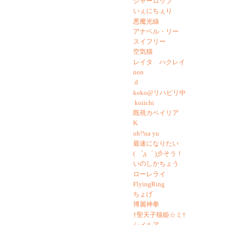
シャーロッブ
いぇにちぇり
悪魔光線
アナベル・リー
スイフリー
空気猫
レイタ ハクレイ
non
d
koko@リハビリ中
koiichi
既視カベイリア
K
oh!!na yu
最速になりたい
( ゜д゜ )彡そう！
いのしかちょう
ローレライ
FlyingRing
ちょげ
博麗神拳
†聖天子猫姫☆ミ†
シメルア