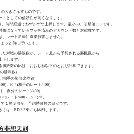
きの大きさ示すものです。
ートとしての信頼性が高くなります。
、時間経過でわずかずつ上昇します。最小50、初期値350 です。
対象になっているマッチ済みのアカウント数と対戦数です。
は、レート変動に直接影響しません。
ちょっと前に行います。
した対戦の勝敗数が、レート差から予想される勝敗数から
上下します。
る勝敗数の比は、おおむね以下のとおり計算できます。
手の勝利数)
: (相手の勝敗比率値)
0) : 10 ^ (相手のレート/400)
ート - 自分のレート)/400)
 (レート/400 - 1.5) です。
戦して１勝３敗が、予想勝敗数の目安です。
きさは、RDの2乗にも比例します。
東方非想天則