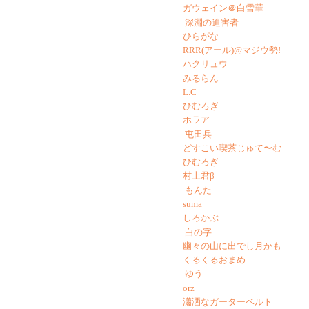
ガウェイン＠白雪華
深淵の迫害者
ひらがな
RRR(アール)@マジウ勢!
ハクリュウ
みるらん
L.C
ひむろぎ
ホラア
屯田兵
どすこい喫茶じゅて〜む
ひむろぎ
村上君β
もんた
suma
しろかぶ
白の字
幽々の山に出でし月かも
くるくるおまめ
ゆう
orz
瀟洒なガーターベルト