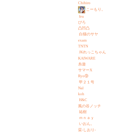
Chihiro
こーもり。
feu
ぴろ
凸凹凸
白猫のサヤ
exam
TNTN
JKれっこちゃん
KAIWARE
糸遊
サマーX
Ryo⑨
甲２１号
Nal
koh
H&C
風の谷ノッチ
祐樹
ｍｎａｙ
いおん。
栞-しおり-