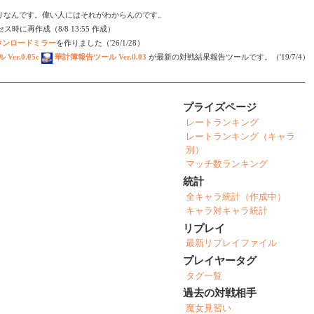
りなんです。偉い人にはそれがわからんのです。
時に再作成（8/8 13:55 作成）
ダウンロードミラー
を作りました（'26/1/28）
er.0.05c
華計簿報告ツール Ver.0.03
が最新の対戦結果報告ツールです。（'19/7/4）
プライズページ
レートランキング
レートランキング（キャラ
別）
マッチ数ランキング
統計
全キャラ統計（作成中）
キャラ対キャラ統計
リプレイ
最新リプレイファイル
プレイヤータグ
タグ一覧
過去の対戦相手
魔女見習い