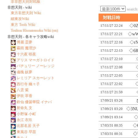
非非想天則対戦板
非想天則 - wiki
search
東方非想天則 Wiki
対戦日時
細東攻Wiki
東方 Tools Wiki
◇0Z
17/11/27 22:24
Touhou Hisoutensoku Wiki (en)
◇w
17/11/27 22:21
非想天則 - 各キャラ攻略wiki
博麗 霊夢
◇rN
17/11/27 22:16
霧雨 魔理沙
◇6R
17/11/27 22:13
十六夜 咲夜
17/11/27 22:10
アリス マーガトロイド
パチュリー ノーレッジ
17/11/27 22:08
魂魄 妖夢
17/11/27 22:05
レミリア スカーレット
西行寺 幽々子
17/11/27 22:02
八雲 紫
17/11/27 21:59
伊吹 萃香
17/09/21 03:26
鈴仙 優曇華院 イナバ
射命丸 文
◇3N
17/09/21 03:20
小野塚 小町
◇
17/09/21 03:14
永江 衣玖
◇
17/03/31 00:35
比那名居 天子
東風谷 早苗
◇
17/03/31 00:31
チルノ