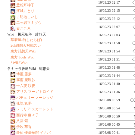
16/09/23 02:17
豊聡耳神子
16/09/23 02:15
河城にとり
古明地こいし
16/09/23 02:12
二ッ岩マミゾウ
16/09/23 02:07
秦こころ
Wiki・掲示板等 - 緋想天
16/09/23 02:03
萃磨選堆(したらば)
16/09/23 01:58
2ch緋想天対戦スレ
東方緋想天Wiki
16/09/23 01:54
東方 Tools Wiki
16/09/23 01:51
SWRSWiki
16/09/23 01:48
各キャラ攻略Wiki - 緋想天
博麗 霊夢
16/09/23 01:44
霧雨 魔理沙
16/09/23 01:40
十六夜 咲夜
アリス マーガトロイド
16/09/23 01:36
パチュリー ノーレッジ
◇
16/06/08 00:59
魂魄 妖夢
16/06/08 00:54
レミリア スカーレット
西行寺 幽々子
16/06/08 00:50
八雲 紫
16/06/08 00:45
伊吹 萃香
鈴仙 優曇華院 イナバ
16/06/08 00:41