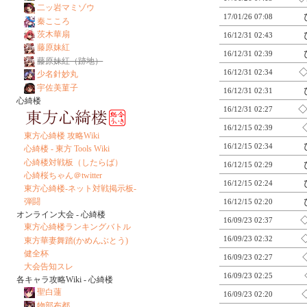
二ッ岩マミゾウ
17/01/26 07:08
秦こころ
茨木華扇
16/12/31 02:43
藤原妹紅
16/12/31 02:39
藤原妹紅（跡地）
◇
16/12/31 02:34
少名針妙丸
宇佐美菫子
16/12/31 02:31
心綺楼
◇
16/12/31 02:27
16/12/15 02:39
東方心綺楼 攻略Wiki
16/12/15 02:34
心綺楼 - 東方 Tools Wiki
心綺楼対戦板（したらば）
16/12/15 02:29
心綺桜ちゃん＠twitter
16/12/15 02:24
東方心綺楼-ネット対戦掲示板-
弾闘
16/12/15 02:20
オンライン大会 - 心綺楼
16/09/23 02:37
東方心綺楼ランキングバトル
16/09/23 02:32
東方華妻舞踏(かめんぶとう)
健全杯
16/09/23 02:27
大会告知スレ
16/09/23 02:25
各キャラ攻略Wiki - 心綺楼
聖白蓮
16/09/23 02:20
物部布都