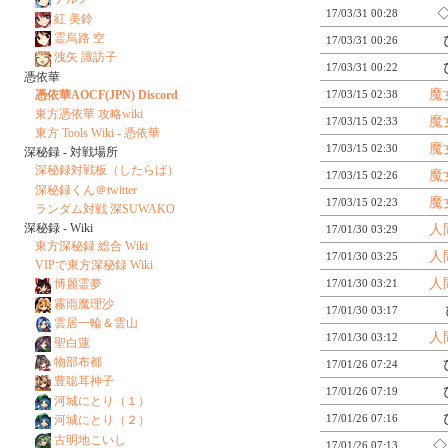
◇
17/03/31 00:28
紅 美鈴
霊烏路 空
17/03/31 00:26
洩矢 諏訪子
17/03/31 00:22
憑依華
魔
憑依華AOCF(JPN) Discord
17/03/15 02:38
東方憑依華 攻略wiki
魔
17/03/15 02:33
東方 Tools Wiki - 憑依華
魔
17/03/15 02:30
深秘録 - 対戦場所
深秘録対戦板（したらば）
魔
17/03/15 02:26
深秘録くん＠twitter
魔
17/03/15 02:23
ランダム対戦 深SUWAKO
深秘録 - Wiki
人
17/01/30 03:29
東方深秘録 総合 Wiki
人
17/01/30 03:25
VIPで東方深秘録 Wiki
人
17/01/30 03:21
博麗霊夢
霧雨魔理沙
17/01/30 03:17
雲居一輪＆雲山
人
17/01/30 03:12
聖白蓮
物部布都
17/01/26 07:24
豊聡耳神子
17/01/26 07:19
河城にとり（１）
17/01/26 07:16
河城にとり（２）
古明地こいし
◇
17/01/26 07:13