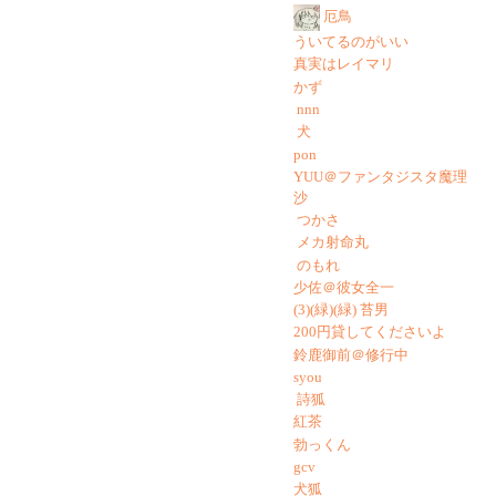
厄鳥
ういてるのがいい
真実はレイマリ
かず
nnn
犬
pon
YUU＠ファンタジスタ魔理
沙
つかさ
メカ射命丸
のもれ
少佐＠彼女全一
(3)(緑)(緑) 苔男
200円貸してくださいよ
鈴鹿御前＠修行中
syou
詩狐
紅茶
勃っくん
gcv
犬狐