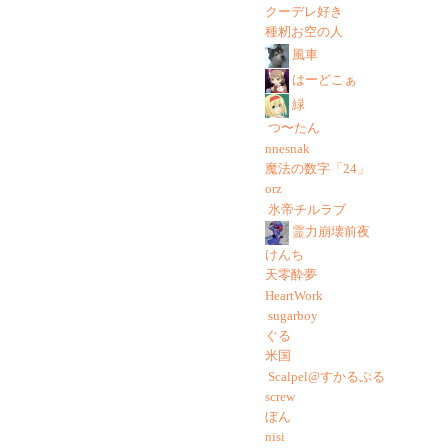
クーデレ好き
種籾お空の人
風車
はーどこぁ
緑
つ〜たん
nnesnak
魔法の数字「24」
orz
氷帝チルラブ
霊力崩壊前夜
けんち
天零酔夢
HeartWork
sugarboy
ぐる
米国
Scalpel@すかるぷる
screw
ぼん
nisi