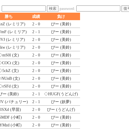
検索
復
:
password:
勝ち
成績
負け
nZ
(レミリア)
2 - 0
ぴー (美鈴)
WmF
(レミリア)
2 - 1
ぴー (美鈴)
VJ
(レミリア)
2 - 0
ぴー (美鈴)
kw
(レミリア)
2 - 0
ぴー (美鈴)
◇mS0l
(文)
2 - 0
ぴー (美鈴)
◇COCt
(文)
2 - 0
ぴー (美鈴)
◇5ckZ
(文)
2 - 0
ぴー (美鈴)
◇NUnB
(文)
2 - 0
ぴー (美鈴)
◇rSFd
(文)
2 - 0
ぴー (美鈴)
ぴー (美鈴)
2 - 1
◇HUGF
(うどんげ)
UV
(パチュリー)
2 - 1
ぴー (妖夢)
ISXd
(早苗)
2 - 0
ぴー (うどんげ)
6MDF
(小町)
2 - 0
ぴー (美鈴)
YMzd
(小町)
2 - 0
ぴー (美鈴)