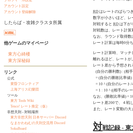
アカウント設定
RD
はレートのばらつ
アカウント登録解除
数字が小さいほど、レ
したらば・攻雑クラスタ所属
対戦すると
RD
は下がり
対戦数は、レート計算
なお、ラウンド取得数
他ゲームのマイページ
レート計算は毎時0分
レート計算時、マッチ
東方心綺楼
離れるほど、レートが
東方深秘録
レート差から予想され
(自分の勝利数) : (相
リンク
= (自分の勝敗比率値) 
公式
黄昏フロンティア
= 10 ^ (自分のレート/40
上海アリス幻樂団
= 1 : 10 ^ ((相手のレ
ツール
なお、(勝敗比率値) = 10 ^
東方 Tools Wiki
レート差200で、４
Tenco! レート推定（仮）
また、レート変動の大
非想天則 - 対戦場所
東方非想天則 日本サーバー Discord
なまかわねむの天則交流用 Discord
対
戦記録 - 
SokuBoard