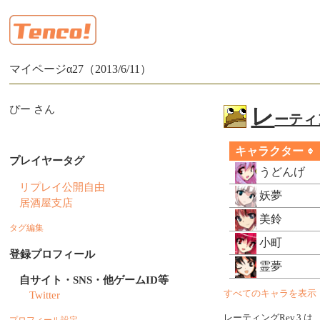
マイページα27（2013/6/11）
ぴー さん
レ
ーティン
キャラクター
プレイヤータグ
うどんげ
リプレイ公開自由
妖夢
居酒屋支店
美鈴
タグ編集
小町
登録プロフィール
霊夢
自サイト・SNS・他ゲームID等
Twitter
すべてのキャラを表示
レーティングRev.3 は
プロフィール設定