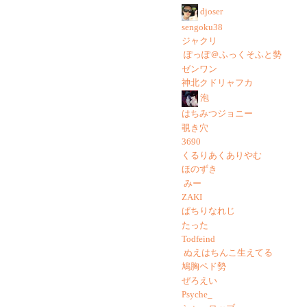
djoser
sengoku38
ジャクリ
ぽっぽ＠ふっくそふと勢
ゼンワン
神北クドリャフカ
泡
はちみつジョニー
覗き穴
3690
くるりあくありやむ
ほのずき
みー
ZAKI
ぱちりなれじ
たった
Todfeind
ぬえはちんこ生えてる
鳩胸ペド勢
ぜろえい
Psyche_