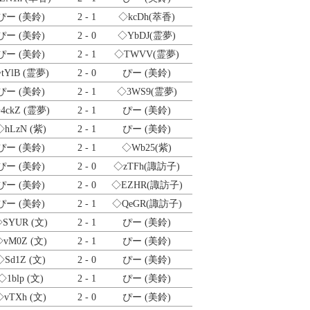
ぴー (美鈴)
2 - 1
◇kcDh
(萃香)
ぴー (美鈴)
2 - 0
◇YbDJ
(霊夢)
ぴー (美鈴)
2 - 1
◇TWVV
(霊夢)
tYlB
(霊夢)
2 - 0
ぴー (美鈴)
ぴー (美鈴)
2 - 1
◇3WS9
(霊夢)
4ckZ
(霊夢)
2 - 1
ぴー (美鈴)
◇hLzN
(紫)
2 - 1
ぴー (美鈴)
ぴー (美鈴)
2 - 1
◇Wb25
(紫)
ぴー (美鈴)
2 - 0
◇zTFh
(諏訪子)
ぴー (美鈴)
2 - 0
◇EZHR
(諏訪子)
ぴー (美鈴)
2 - 1
◇QeGR
(諏訪子)
◇SYUR
(文)
2 - 1
ぴー (美鈴)
◇vM0Z
(文)
2 - 1
ぴー (美鈴)
◇Sd1Z
(文)
2 - 0
ぴー (美鈴)
◇1blp
(文)
2 - 1
ぴー (美鈴)
◇vTXh
(文)
2 - 0
ぴー (美鈴)