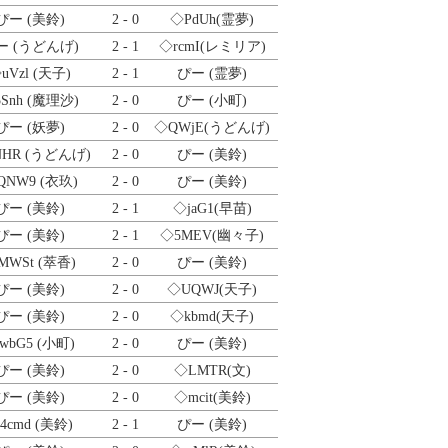
ぴー (美鈴)
2 - 0
◇PdUh
(霊夢)
ー (うどんげ)
2 - 1
◇rcmI
(レミリア)
uVzl
(天子)
2 - 1
ぴー (霊夢)
Snh
(魔理沙)
2 - 0
ぴー (小町)
ぴー (妖夢)
2 - 0
◇QWjE
(うどんげ)
HR
(うどんげ)
2 - 0
ぴー (美鈴)
QNW9
(衣玖)
2 - 0
ぴー (美鈴)
ぴー (美鈴)
2 - 1
◇jaG1
(早苗)
ぴー (美鈴)
2 - 1
◇5MEV
(幽々子)
MWSt
(萃香)
2 - 0
ぴー (美鈴)
ぴー (美鈴)
2 - 0
◇UQWJ
(天子)
ぴー (美鈴)
2 - 0
◇kbmd
(天子)
wbG5
(小町)
2 - 0
ぴー (美鈴)
ぴー (美鈴)
2 - 0
◇LMTR
(文)
ぴー (美鈴)
2 - 0
◇mcit
(美鈴)
4cmd
(美鈴)
2 - 1
ぴー (美鈴)