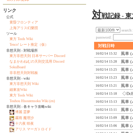
リンク
対
戦記録 - 
公式
黄昏フロンティア
上海アリス幻樂団
search:
ツール
password:
東方 Tools Wiki
Tenco! レート推定（仮）
対戦日時
非想天則 - 対戦場所
風車 
16/02/14 15:32
東方非想天則 日本サーバー Discord
風車 
なまかわねむの天則交流用 Discord
16/02/14 15:28
SokuBoard
風車 
16/02/14 15:25
非非想天則対戦板
風車 
16/02/14 15:23
非想天則 - wiki
東方非想天則 Wiki
風車 
16/02/14 15:21
細東攻Wiki
◇Dc
16/02/14 15:18
東方 Tools Wiki
Touhou Hisoutensoku Wiki (en)
風車 
16/02/14 15:13
非想天則 - 各キャラ攻略wiki
風車 
16/02/14 15:11
博麗 霊夢
風車 
霧雨 魔理沙
16/02/14 15:09
十六夜 咲夜
風車 
16/02/14 15:06
アリス マーガトロイド