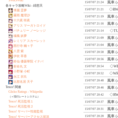
SWRSWiki
風車 
15/07/07 21:24
各キャラ攻略Wiki - 緋想天
◇RW
15/07/07 21:21
博麗 霊夢
霧雨 魔理沙
風車 
15/07/07 21:19
十六夜 咲夜
風車 
15/07/07 21:16
アリス マーガトロイド
◇TU
パチュリー ノーレッジ
15/07/07 21:14
魂魄 妖夢
風車 
15/07/07 21:09
レミリア スカーレット
風車 
15/07/07 21:04
西行寺 幽々子
八雲 紫
風車 
15/07/07 20:58
伊吹 萃香
風車 
15/07/07 20:56
鈴仙 優曇華院 イナバ
◇WR
15/07/07 20:54
射命丸 文
小野塚 小町
◇WR
15/07/07 20:52
永江 衣玖
風車 
15/07/07 20:48
比那名居 天子
Tenco! 関連
風車 
15/07/07 20:46
Glicko Ratings - Wikipedia
◇RW
15/07/07 20:42
（＝現行レートシステム）
Tenco! 死活監視１
風車 
15/07/07 20:37
Tenco! 死活監視２
風車 
15/07/07 20:31
Tenco! サーバー性能監視
風車 
15/07/07 20:28
Tenco! サーバーアクセス状況