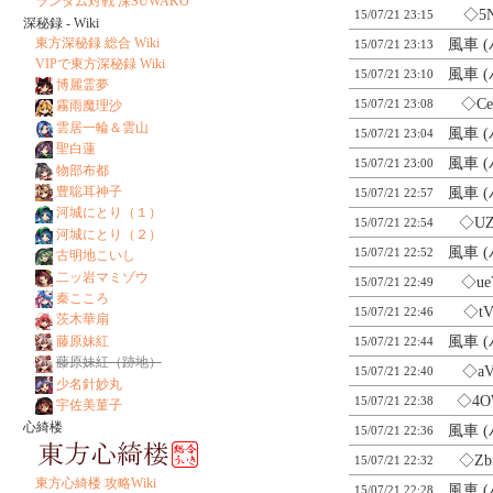
ランダム対戦 深SUWAKO
◇5N
15/07/21 23:15
深秘録 - Wiki
東方深秘録 総合 Wiki
風車 
15/07/21 23:13
VIPで東方深秘録 Wiki
風車 
15/07/21 23:10
博麗霊夢
◇Ce
15/07/21 23:08
霧雨魔理沙
雲居一輪＆雲山
風車 
15/07/21 23:04
聖白蓮
風車 
15/07/21 23:00
物部布都
豊聡耳神子
風車 
15/07/21 22:57
河城にとり（１）
◇UZ
15/07/21 22:54
河城にとり（２）
風車 
15/07/21 22:52
古明地こいし
二ッ岩マミゾウ
◇ue
15/07/21 22:49
秦こころ
◇tV
15/07/21 22:46
茨木華扇
風車 
藤原妹紅
15/07/21 22:44
藤原妹紅（跡地）
◇aV
15/07/21 22:40
少名針妙丸
◇4O
15/07/21 22:38
宇佐美菫子
心綺楼
風車 
15/07/21 22:36
◇Zb
15/07/21 22:32
東方心綺楼 攻略Wiki
風車 
15/07/21 22:28