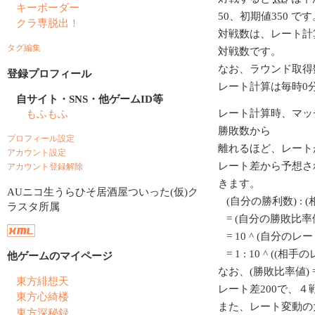
キーボーダー
50、初期値350 です
クラ専脱出！
対戦数は、レート計
タグ編集
対戦数です。
なお、ラウンド取得
登録プロフィール
レート計算は毎時0
自サイト・SNS・他ゲームID等
もふもふ
レート計算時、マッ
勝敗数から
プロフィール設定
離れるほど、レート
アカウント設定
レート差から予想さ
アカウント登録解除
きます。
AUニコ生うらひそ居酒屋ついった(仮)ク
(自分の勝利数) : 
ラスタ所属
= (自分の勝敗比率値
= 10 ^ (自分のレート/
= 1 : 10 ^ ((相
他ゲームのマイページ
なお、(勝敗比率値) = 1
東方緋想天
レート差200で、
東方心綺楼
また、レート変動の
東方深秘録