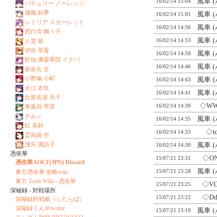
風車 
16/02/14 15:04
パチュリー ノーレッジ
魂魄 妖夢
風車 
16/02/14 15:01
レミリア スカーレット
風車 
16/02/14 14:56
西行寺 幽々子
風車 
16/02/14 14:53
八雲 紫
伊吹 萃香
風車 
16/02/14 14:50
鈴仙 優曇華院 イナバ
風車 
16/02/14 14:46
射命丸 文
小野塚 小町
風車 
16/02/14 14:43
永江 衣玖
風車 
16/02/14 14:41
比那名居 天子
◇WW
16/02/14 14:39
東風谷 早苗
チルノ
風車 
16/02/14 14:35
紅 美鈴
◇tc
16/02/14 14:33
霊烏路 空
洩矢 諏訪子
風車 
16/02/14 14:30
憑依華
◇ON
15/07/21 23:31
憑依華AOCF(JPN) Discord
風車 
15/07/21 23:28
東方憑依華 攻略wiki
東方 Tools Wiki - 憑依華
◇VO
15/07/21 23:25
深秘録 - 対戦場所
◇Dd
15/07/21 23:22
深秘録対戦板（したらば）
深秘録くん＠twitter
風車 
15/07/21 23:19