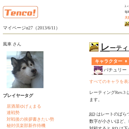
λ
毎
天
マイページα27（2013/6/11）
風車 さん
レ
ーティン
キャラクター
パチュリー
すべてのキャラを表
レーティングRev.3 
プレイヤータグ
ます。
居酒屋ゆげぇまる
連戦勢
RD
はレートのばら
対戦後の挨拶書きたい勢
数字が小さいほど、
秘封倶楽部新作待機
対戦すると
RD
は下