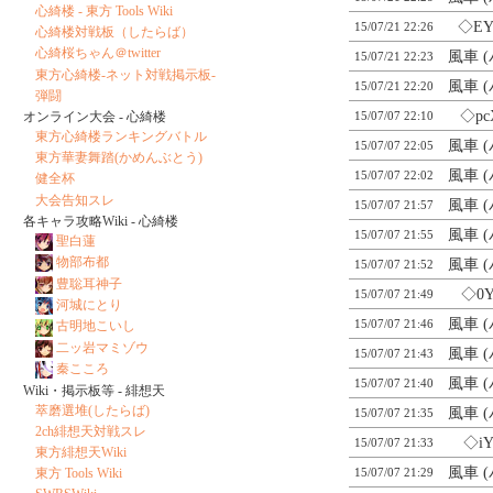
心綺楼 - 東方 Tools Wiki
◇EY
15/07/21 22:26
心綺楼対戦板（したらば）
心綺桜ちゃん＠twitter
風車 
15/07/21 22:23
東方心綺楼-ネット対戦掲示板-
風車 
15/07/21 22:20
弾闘
◇pc
15/07/07 22:10
オンライン大会 - 心綺楼
東方心綺楼ランキングバトル
風車 
15/07/07 22:05
東方華妻舞踏(かめんぶとう)
風車 
15/07/07 22:02
健全杯
大会告知スレ
風車 
15/07/07 21:57
各キャラ攻略Wiki - 心綺楼
風車 
15/07/07 21:55
聖白蓮
物部布都
風車 
15/07/07 21:52
豊聡耳神子
◇0Y
15/07/07 21:49
河城にとり
風車 
15/07/07 21:46
古明地こいし
二ッ岩マミゾウ
風車 
15/07/07 21:43
秦こころ
風車 
15/07/07 21:40
Wiki・掲示板等 - 緋想天
萃磨選堆(したらば)
風車 
15/07/07 21:35
2ch緋想天対戦スレ
◇iY
15/07/07 21:33
東方緋想天Wiki
風車 
15/07/07 21:29
東方 Tools Wiki