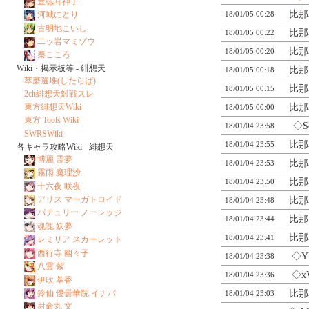
豊聡耳神子
比那
河城にとり
18/01/05 00:28
古明地こいし
比那
18/01/05 00:22
二ッ岩マミゾウ
比那
18/01/05 00:20
秦こころ
Wiki・掲示板等 - 緋想天
比那
18/01/05 00:18
萃磨選堆(したらば)
比那
18/01/05 00:15
2ch緋想天対戦スレ
東方緋想天Wiki
比那
18/01/05 00:00
東方 Tools Wiki
◇S
18/01/04 23:58
SWRSWiki
比那
18/01/04 23:55
各キャラ攻略Wiki - 緋想天
博麗 霊夢
比那
18/01/04 23:53
霧雨 魔理沙
比那
18/01/04 23:50
十六夜 咲夜
アリス マーガトロイド
比那
18/01/04 23:48
パチュリー ノーレッジ
比那
18/01/04 23:44
魂魄 妖夢
比那
18/01/04 23:41
レミリア スカーレット
西行寺 幽々子
◇Y
18/01/04 23:38
八雲 紫
◇x
18/01/04 23:36
伊吹 萃香
鈴仙 優曇華院 イナバ
比那
18/01/04 23:03
射命丸 文