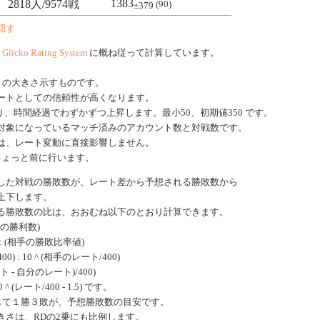
1383
2818人/9574戦
(90)
±379
隠す
、
Glicko Rating System
に概ね従って計算しています。
きの大きさ示すものです。
ートとしての信頼性が高くなります。
、時間経過でわずかずつ上昇します。最小50、初期値350 です。
対象になっているマッチ済みのアカウント数と対戦数です。
は、レート変動に直接影響しません。
ちょっと前に行います。
した対戦の勝敗数が、レート差から予想される勝敗数から
上下します。
る勝敗数の比は、おおむね以下のとおり計算できます。
手の勝利数)
: (相手の勝敗比率値)
0) : 10 ^ (相手のレート/400)
ート - 自分のレート)/400)
 (レート/400 - 1.5) です。
戦して１勝３敗が、予想勝敗数の目安です。
きさは、RDの2乗にも比例します。