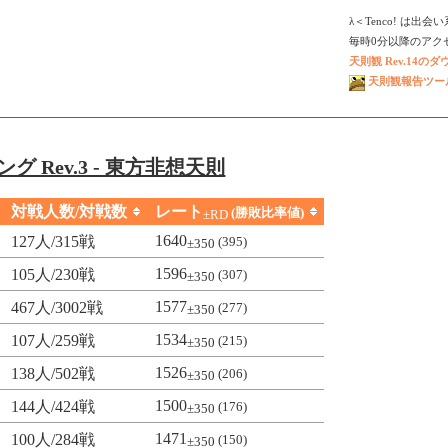
λ＜Tenco! は出
毎時0分以降のアクセス
天則観 Rev.14の
天則観報告ツール V
グ Rev.3 - 東方非想天則
対戦人数/対戦数
レート
(勝敗比率値)
±RD
1640
127人/315戦
(395)
±350
1596
105人/230戦
(307)
±350
1577
467人/3002戦
(277)
±350
1534
107人/259戦
(215)
±350
1526
138人/502戦
(206)
±350
1500
144人/424戦
(176)
±350
1471
100人/284戦
(150)
±350