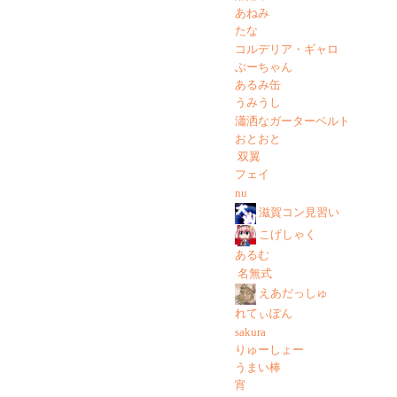
あねみ
たな
コルデリア・ギャロ
ぶーちゃん
あるみ缶
うみうし
瀟洒なガーターベルト
おとおと
双翼
フェイ
nu
滋賀コン見習い
こげしゃく
あるむ
名無式
えあだっしゅ
れてぃぽん
sakura
りゅーしょー
うまい棒
宵