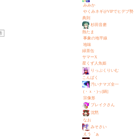
みみか
やくみネギ@VIPでヒデブ勢
典則
杉田音磨
熱たま
号
事象の地平線
地味
緑茶缶
サマーX
星くず人魚姫
りっぷくりいむ
こんぱく
汚いナマズ全一
(・ｘ・)っ[鍋]
宗像形
ブレイクさん
沈黙
なお
みそさい
えう゛ぁ