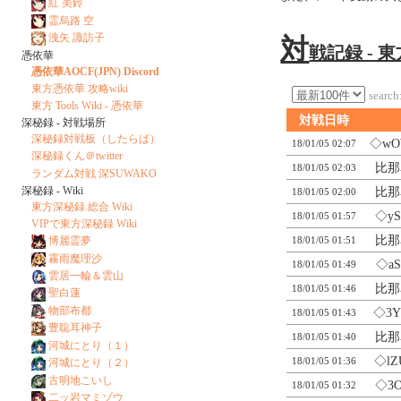
紅 美鈴
霊烏路 空
洩矢 諏訪子
対
戦記録 - 
憑依華
憑依華AOCF(JPN) Discord
東方憑依華 攻略wiki
search
東方 Tools Wiki - 憑依華
対戦日時
深秘録 - 対戦場所
深秘録対戦板（したらば）
◇wO
18/01/05 02:07
深秘録くん＠twitter
比那
18/01/05 02:03
ランダム対戦 深SUWAKO
深秘録 - Wiki
比那
18/01/05 02:00
東方深秘録 総合 Wiki
◇yS
18/01/05 01:57
VIPで東方深秘録 Wiki
比那
博麗霊夢
18/01/05 01:51
霧雨魔理沙
◇aS
18/01/05 01:49
雲居一輪＆雲山
比那
18/01/05 01:46
聖白蓮
物部布都
◇3Y
18/01/05 01:43
豊聡耳神子
比那
18/01/05 01:40
河城にとり（１）
◇lZ
18/01/05 01:36
河城にとり（２）
古明地こいし
◇3
18/01/05 01:32
二ッ岩マミゾウ