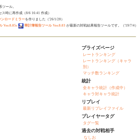
会い系ツール。
時に再作成（8/6 16:41 作成）
ダウンロードミラー
を作りました（'26/1/28）
er.0.05c
華計簿報告ツール Ver.0.03
が最新の対戦結果報告ツールです。（'19/7/4）
プライズページ
レートランキング
レートランキング（キャラ
別）
マッチ数ランキング
統計
全キャラ統計（作成中）
キャラ対キャラ統計
リプレイ
最新リプレイファイル
プレイヤータグ
タグ一覧
過去の対戦相手
なしお