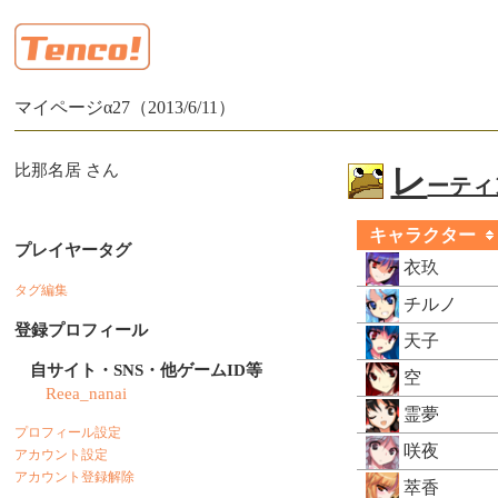
マイページα27（2013/6/11）
比那名居 さん
レ
ーティン
キャラクター
プレイヤータグ
衣玖
タグ編集
チルノ
登録プロフィール
天子
自サイト・SNS・他ゲームID等
空
Reea_nanai
霊夢
プロフィール設定
咲夜
アカウント設定
アカウント登録解除
萃香