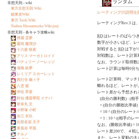
ランダム
非想天則 - wiki
東方非想天則 Wiki
レーティングの説明を
細東攻Wiki
東方 Tools Wiki
レーティングRev.3 は
Touhou Hisoutensoku Wiki (en)
非想天則 - 各キャラ攻略wiki
RD
はレートのばらつ
博麗 霊夢
数字が小さいほど、レ
霧雨 魔理沙
対戦すると
RD
は下がり
十六夜 咲夜
対戦数は、レート計算
アリス マーガトロイド
パチュリー ノーレッジ
なお、ラウンド取得数
魂魄 妖夢
レート計算は毎時0分
レミリア スカーレット
レート計算時、マッチ
西行寺 幽々子
離れるほど、レートが
八雲 紫
伊吹 萃香
レート差から予想され
鈴仙 優曇華院 イナバ
(自分の勝利数) : (相
射命丸 文
= (自分の勝敗比率値) 
小野塚 小町
= 10 ^ (自分のレート/40
永江 衣玖
= 1 : 10 ^ ((相手のレ
比那名居 天子
なお、(勝敗比率値) = 10 ^
東風谷 早苗
レート差200で、４
チルノ
また、レート変動の大