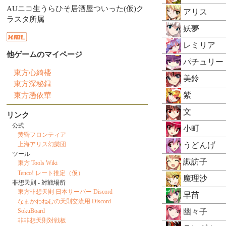
AUニコ生うらひそ居酒屋ついった(仮)ク
アリス
ラスタ所属
妖夢
レミリア
他ゲームのマイページ
パチュリー
東方心綺楼
美鈴
東方深秘録
東方憑依華
紫
文
リンク
公式
小町
黄昏フロンティア
うどんげ
上海アリス幻樂団
ツール
諏訪子
東方 Tools Wiki
Tenco! レート推定（仮）
魔理沙
非想天則 - 対戦場所
東方非想天則 日本サーバー Discord
早苗
なまかわねむの天則交流用 Discord
幽々子
SokuBoard
非非想天則対戦板