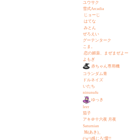
ユウサク
雪式Arcadia
じョーじ
はてな
みとん
ぜろえい
グーテンターク
こま。
恋の媚薬、まぜまぜよー
よもぎ
赤ちゃん専用機
コランダム青
ドルネイズ
いたち
ninunufu
ゆっき
leer
茄子
アキ＠十六夜 月夜
Saturnian
旭(あき)_
(^q^)感じろ!愛!!