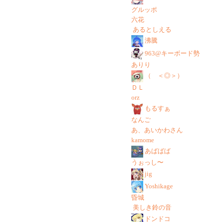
グルッポ
六花
あるとしえる
沸騰
963@キーボード勢
ありり
（ ＜◎＞）
ＤＬ
orz
もるすぁ
なんご
あ、あいかわさん
kamome
あばばば
うぉっし〜
jig
Yoshikage
昏城
美しき鈴の音
ドンドコ