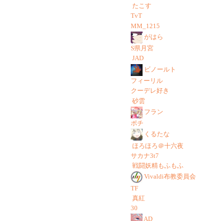
たこす
TvT
MM_1215
がはら
S県月宮
JAD
ビノールト
フィーリル
クーデレ好き
砂雲
フラン
ポチ
くるたな
ほろほろ＠十六夜
サカナ3t7
戦闘妖精もふもふ
Vivaldi布教委員会
TF
真紅
30
AD