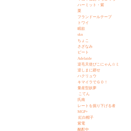
ハーミット・紫
栗
フランドールテープ
トワイ
眠欲
skn
ちょこ
さざなみ
ビート
Adelaide
逆毛天使ぴこにゃん☆ミ
逆しまに廻せ
ハクリュウ
キマイラでＧＯ！
量産型妖夢
こてん
氏南
レートを掘り下げる者
MGP+
紅白帽子
紫電
酩酊中