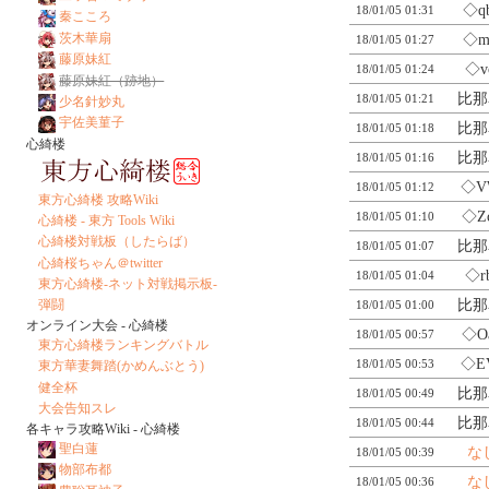
◇q
18/01/05 01:31
秦こころ
茨木華扇
◇m
18/01/05 01:27
藤原妹紅
◇v
18/01/05 01:24
藤原妹紅（跡地）
比那
18/01/05 01:21
少名針妙丸
宇佐美菫子
比那
18/01/05 01:18
心綺楼
比那
18/01/05 01:16
◇V
18/01/05 01:12
東方心綺楼 攻略Wiki
◇Z
18/01/05 01:10
心綺楼 - 東方 Tools Wiki
心綺楼対戦板（したらば）
比那
18/01/05 01:07
心綺桜ちゃん＠twitter
◇r
18/01/05 01:04
東方心綺楼-ネット対戦掲示板-
弾闘
比那
18/01/05 01:00
オンライン大会 - 心綺楼
◇O
18/01/05 00:57
東方心綺楼ランキングバトル
◇E
18/01/05 00:53
東方華妻舞踏(かめんぶとう)
健全杯
比那
18/01/05 00:49
大会告知スレ
比那
18/01/05 00:44
各キャラ攻略Wiki - 心綺楼
聖白蓮
な
18/01/05 00:39
物部布都
な
18/01/05 00:36