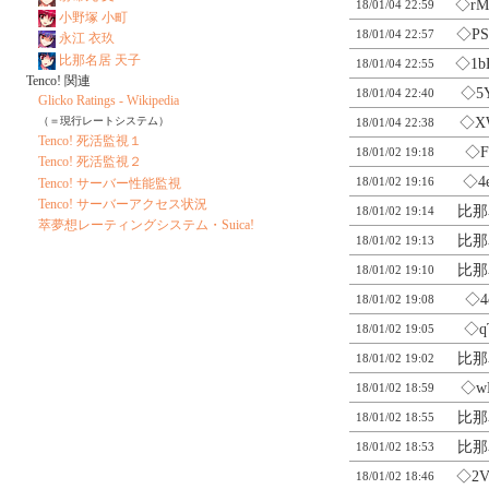
◇rM
18/01/04 22:59
小野塚 小町
◇PS
18/01/04 22:57
永江 衣玖
比那名居 天子
◇1b
18/01/04 22:55
Tenco! 関連
◇5
18/01/04 22:40
Glicko Ratings - Wikipedia
（＝現行レートシステム）
◇X
18/01/04 22:38
Tenco! 死活監視１
◇F
18/01/02 19:18
Tenco! 死活監視２
◇4
18/01/02 19:16
Tenco! サーバー性能監視
Tenco! サーバーアクセス状況
比那
18/01/02 19:14
萃夢想レーティングシステム・Suica!
比那
18/01/02 19:13
比那
18/01/02 19:10
◇4
18/01/02 19:08
◇q
18/01/02 19:05
比那
18/01/02 19:02
◇w
18/01/02 18:59
比那
18/01/02 18:55
比那
18/01/02 18:53
◇2V
18/01/02 18:46