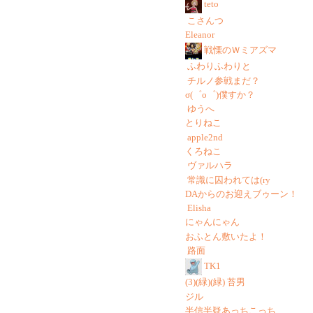
teto
こさんつ
Eleanor
戦慄のＷミアズマ
ふわりふわりと
チルノ参戦まだ？
σ(゜o゜)僕すか？
ゆうへ
とりねこ
apple2nd
くろねこ
ヴァルハラ
常識に囚われては(ry
DAからのお迎えブゥーン！
Elisha
にゃんにゃん
おふとん敷いたよ！
路面
TK1
(3)(緑)(緑) 苔男
ジル
半信半疑あっちこっち