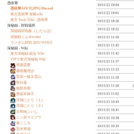
憑依華
10/11/22 19:04
憑依華AOCF(JPN) Discord
10/11/22 19:01
東方憑依華 攻略wiki
東方 Tools Wiki - 憑依華
10/11/22 18:56
深秘録 - 対戦場所
10/11/22 18:52
深秘録対戦板（したらば）
深秘録くん＠twitter
10/11/21 11:50
ランダム対戦 深SUWAKO
10/11/21 11:45
深秘録 - Wiki
東方深秘録 総合 Wiki
10/11/21 11:42
VIPで東方深秘録 Wiki
10/11/21 11:37
博麗霊夢
10/11/21 11:33
霧雨魔理沙
雲居一輪＆雲山
10/11/21 11:29
聖白蓮
10/11/21 11:26
物部布都
10/11/21 11:02
豊聡耳神子
河城にとり（１）
10/11/21 10:45
河城にとり（２）
10/11/21 10:41
古明地こいし
二ッ岩マミゾウ
10/11/21 10:38
秦こころ
10/11/21 10:35
茨木華扇