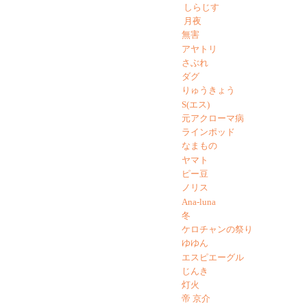
しらじす
月夜
無害
アヤトリ
さぶれ
ダグ
りゅうきょう
S(エス)
元アクローマ病
ラインポッド
なまもの
ヤマト
ピー豆
ノリス
Ana-luna
冬
ケロチャンの祭り
ゆゆん
エスピエーグル
じんき
灯火
帝 京介