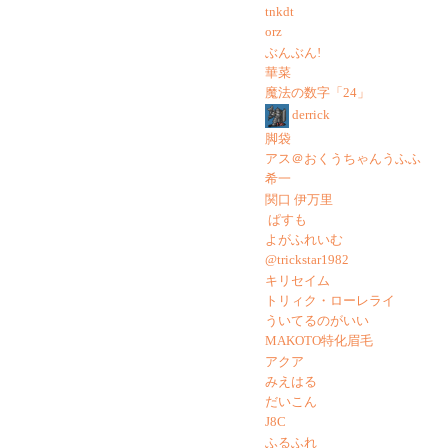
tnkdt
orz
ぶんぶん!
華菜
魔法の数字「24」
derrick
脚袋
アス＠おくうちゃんうふふ
希一
関口 伊万里
ぱすも
よがふれいむ
@trickstar1982
キリセイム
トリィク・ローレライ
ういてるのがいい
MAKOTO特化眉毛
アクア
みえはる
だいこん
J8C
ふるふれ