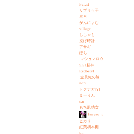
Fufuri
リブリッ子
皐月
がんにょむ
village
ししゃも
投げ時計
アサギ
ぽち
マシュマロ０
SKT精神
Redberyl
全員俺の嫁
nori
トクナガ[Y]
まーりん
stn
もち肌幼女
Tanyao_p
ヒカリ
紅葉柄本棚
kuu