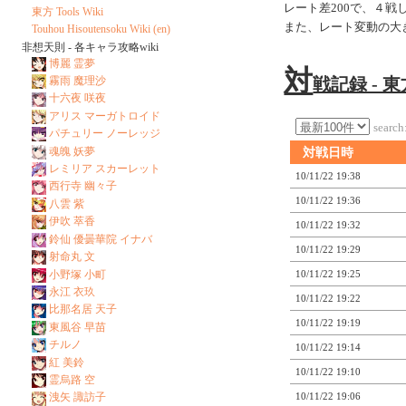
レート差200で、４
東方 Tools Wiki
また、レート変動の大
Touhou Hisoutensoku Wiki (en)
非想天則 - 各キャラ攻略wiki
博麗 霊夢
対
戦記録 - 
霧雨 魔理沙
十六夜 咲夜
アリス マーガトロイド
search
パチュリー ノーレッジ
魂魄 妖夢
対戦日時
レミリア スカーレット
10/11/22 19:38
西行寺 幽々子
10/11/22 19:36
八雲 紫
伊吹 萃香
10/11/22 19:32
鈴仙 優曇華院 イナバ
10/11/22 19:29
射命丸 文
小野塚 小町
10/11/22 19:25
永江 衣玖
10/11/22 19:22
比那名居 天子
10/11/22 19:19
東風谷 早苗
チルノ
10/11/22 19:14
紅 美鈴
10/11/22 19:10
霊烏路 空
10/11/22 19:06
洩矢 諏訪子