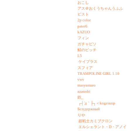
おこし
アス＠おくうちゃんうふふ
ピスト
2p color
pater6
kAZUO
フィン
ガチャピソ
鯖のビッチ
L5
ケイプラス
スフィア
TRAMPOLINE GIRL 1.10
vwv
masyumaro
azarashi
鉄_
┌┤´д｀├┐＜kogesuup
Безудержный
りや
超戦士カミブクロン
エルシェラント・D・アノイ