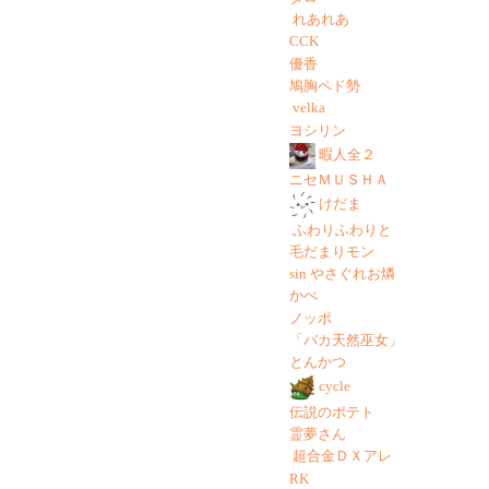
れあれあ
CCK
優香
鳩胸ペド勢
velka
ヨシリン
暇人全２
ニセＭＵＳＨＡ
けだま
ふわりふわりと
毛だまりモン
sin やさぐれお燐
かべ
ノッポ
「バカ天然巫女」
とんかつ
cycle
伝説のポテト
霊夢さん
超合金ＤＸアレ
RK