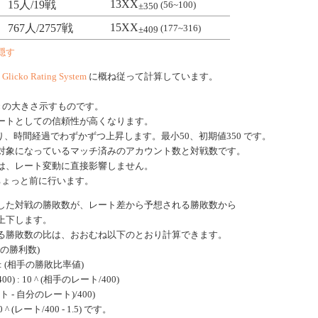
13XX
15人/19戦
(56~100)
±350
15XX
767人/2757戦
(177~316)
±409
隠す
、
Glicko Rating System
に概ね従って計算しています。
きの大きさ示すものです。
ートとしての信頼性が高くなります。
、時間経過でわずかずつ上昇します。最小50、初期値350 です。
対象になっているマッチ済みのアカウント数と対戦数です。
は、レート変動に直接影響しません。
ちょっと前に行います。
した対戦の勝敗数が、レート差から予想される勝敗数から
上下します。
る勝敗数の比は、おおむね以下のとおり計算できます。
手の勝利数)
: (相手の勝敗比率値)
0) : 10 ^ (相手のレート/400)
ート - 自分のレート)/400)
 (レート/400 - 1.5) です。