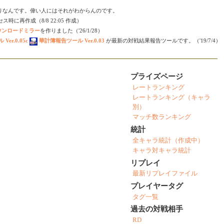
りなんです。偉い人にはそれがわからんのです。
時に再作成（8/8 22:05 作成）
ダウンロードミラー
を作りました（'26/1/28）
er.0.05c
華計簿報告ツール Ver.0.03
が最新の対戦結果報告ツールです。（'19/7/4）
プライズページ
レートランキング
レートランキング（キャラ
別）
マッチ数ランキング
統計
全キャラ統計（作成中）
キャラ対キャラ統計
リプレイ
最新リプレイファイル
プレイヤータグ
タグ一覧
過去の対戦相手
RD