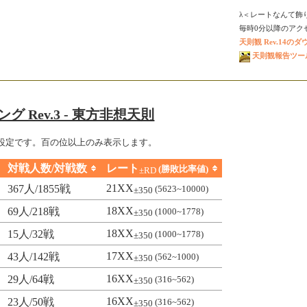
λ＜レートなんて飾
毎時0分以降のアクセス
天則観 Rev.14の
天則観報告ツール V
グ Rev.3 - 東方非想天則
設定です。百の位以上のみ表示します。
対戦人数/対戦数
レート
(勝敗比率値)
±RD
21XX
367人/1855戦
(5623~10000)
±350
18XX
69人/218戦
(1000~1778)
±350
18XX
15人/32戦
(1000~1778)
±350
17XX
43人/142戦
(562~1000)
±350
16XX
29人/64戦
(316~562)
±350
16XX
23人/50戦
(316~562)
±350