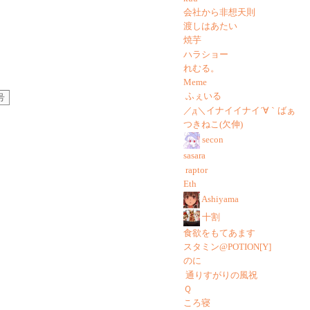
会社から非想天則
渡しはあたい
焼芋
ハラショー
れむる。
Meme
ふぇいる
号
／д＼イナイイナイ´∀｀ばぁ
つきねこ(欠伸)
secon
sasara
raptor
Eth
Ashiyama
十割
食欲をもてあます
スタミン@POTION[Y]
のに
通りすがりの風祝
Ｑ
ころ寝