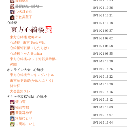
10/11/21 10:33
藤原妹紅
藤原妹紅（跡地）
10/11/21 10:26
少名針妙丸
10/11/21 10:21
宇佐美菫子
心綺楼
10/11/21 10:18
10/11/21 09:37
東方心綺楼 攻略Wiki
10/11/21 09:02
心綺楼 - 東方 Tools Wiki
10/11/21 08:58
心綺楼対戦板（したらば）
心綺桜ちゃん＠twitter
10/11/21 08:55
東方心綺楼-ネット対戦掲示板-
10/11/19 18:28
弾闘
10/11/19 18:26
オンライン大会 - 心綺楼
東方心綺楼ランキングバトル
10/11/19 18:22
東方華妻舞踏(かめんぶとう)
10/11/19 18:20
健全杯
大会告知スレ
10/11/19 18:16
各キャラ攻略Wiki - 心綺楼
10/11/19 18:12
聖白蓮
物部布都
10/11/19 18:09
豊聡耳神子
10/11/19 18:07
河城にとり
10/11/19 18:04
古明地こいし