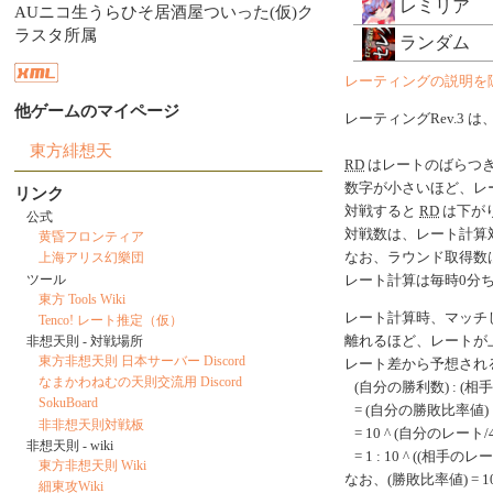
レミリア
AUニコ生うらひそ居酒屋ついった(仮)ク
ラスタ所属
ランダム
レーティングの説明を
他ゲームのマイページ
レーティングRev.3 は
東方緋想天
RD
はレートのばらつ
数字が小さいほど、レ
リンク
対戦すると
RD
は下がり
公式
対戦数は、レート計算
黄昏フロンティア
なお、ラウンド取得数
上海アリス幻樂団
ツール
レート計算は毎時0分
東方 Tools Wiki
レート計算時、マッチ
Tenco! レート推定（仮）
離れるほど、レートが
非想天則 - 対戦場所
東方非想天則 日本サーバー Discord
レート差から予想され
なまかわねむの天則交流用 Discord
(自分の勝利数) : (相
SokuBoard
= (自分の勝敗比率値) 
非非想天則対戦板
= 10 ^ (自分のレート/40
非想天則 - wiki
= 1 : 10 ^ ((相手のレ
東方非想天則 Wiki
なお、(勝敗比率値) = 10 ^
細東攻Wiki