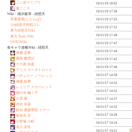
二ッ岩マミゾウ
10/11/19 18:02
秦こころ
10/11/19 17:58
Wiki・掲示板等 - 緋想天
萃磨選堆(したらば)
10/11/19 17:55
2ch緋想天対戦スレ
10/11/19 17:52
東方緋想天Wiki
10/11/19 17:49
東方 Tools Wiki
SWRSWiki
10/11/19 17:47
各キャラ攻略Wiki - 緋想天
10/11/19 17:44
博麗 霊夢
霧雨 魔理沙
10/11/19 17:42
十六夜 咲夜
10/11/19 17:40
アリス マーガトロイド
10/11/17 14:59
パチュリー ノーレッジ
魂魄 妖夢
10/11/17 14:55
レミリア スカーレット
10/11/17 14:52
西行寺 幽々子
八雲 紫
10/11/17 14:37
伊吹 萃香
10/11/17 14:32
鈴仙 優曇華院 イナバ
10/11/17 14:29
射命丸 文
小野塚 小町
10/11/17 14:24
永江 衣玖
10/11/17 14:21