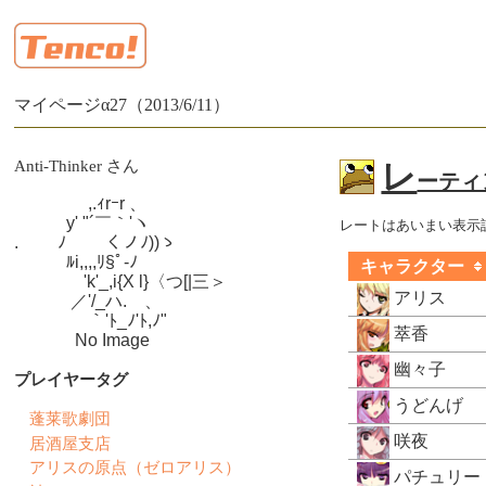
マイページα27（2013/6/11）
Anti-Thinker さん
レ
ーティン
　　　　 ,.ｨrｰr 、

　　　y' "´￣｀'ヽ

レートはあいまい表示
.　　 ﾉ　　 くノﾉ))ゝ

　　　ﾙi,,,,ﾘ§ﾟ-ﾉ

キャラクター
　　　　'k'_,i{X l}〈つ[|三＞

アリス
　　　 ／'/_ハ.ゝ、

　　　　 ｀'ﾄ_ﾉ'ﾄ,ﾉ"

萃香
　　　  No Image
幽々子
プレイヤータグ
うどんげ
蓬莱歌劇団
咲夜
居酒屋支店
アリスの原点（ゼロアリス）
パチュリー