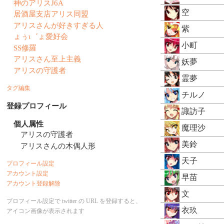
神のアリスJ6A
空
居酒屋支店アリス同盟
アリスさんが好きすぎる人
紫
ょぅι゛ょ愛好会
小町
SS修羅
アリスさん至上主義
妖夢
アリスの守護者
霊夢
タグ編集
チルノ
登録プロフィール
諏訪子
個人属性
魔理沙
アリスの守護者
美鈴
アリスさんの木偶人形
天子
プロフィール設定
アカウント設定
早苗
アカウント登録解除
文
プロフィール設定で twitter の URL を登録すると、
衣玖
アイコン画像が表示されます