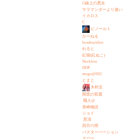
G線上の悪女
サラマンダーより速い
イカロス
C
ビノールト
かーねる
bombsoldier
れると
紅猫(紅ぬこ)
Neckless
DOP
mogu@002
とまと
木村圭
闇黒の双翼
職人@
長崎物語
ジョイ
景清
四月の雨
バスターベーション
タロー