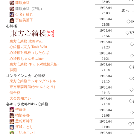
23:05
藤原妹紅
19/08/04
藤原妹紅（跡地）
めっし
23:03
少名針妙丸
19/08/04
宇佐美菫子
◇J
22:58
心綺楼
19/08/04
◇V
22:56
東方心綺楼 攻略Wiki
19/08/04
◇
心綺楼 - 東方 Tools Wiki
21:23
心綺楼対戦板（したらば）
19/08/04
◇
心綺桜ちゃん＠twitter
21:21
東方心綺楼-ネット対戦掲示板-
19/08/04
◇
弾闘
21:18
オンライン大会 - 心綺楼
19/08/04
◇
東方心綺楼ランキングバトル
21:15
東方華妻舞踏(かめんぶとう)
19/08/04
◇
健全杯
21:13
大会告知スレ
19/08/04
◇
各キャラ攻略Wiki - 心綺楼
21:10
聖白蓮
19/08/04
◇
物部布都
21:08
豊聡耳神子
19/08/04
◇
河城にとり
21:04
古明地こいし
19/08/04