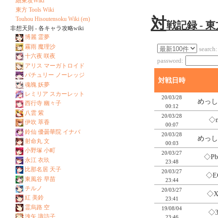
細東攻Wiki
東方 Tools Wiki
対
Touhou Hisoutensoku Wiki (en)
戦記録 - 
非想天則 - 各キャラ攻略wiki
博麗 霊夢
霧雨 魔理沙
search:
十六夜 咲夜
password:
アリス マーガトロイド
パチュリー ノーレッジ
対戦日時
魂魄 妖夢
レミリア スカーレット
20/03/28
めっし
西行寺 幽々子
00:12
八雲 紫
20/03/28
◇
伊吹 萃香
00:07
鈴仙 優曇華院 イナバ
20/03/28
めっし
射命丸 文
00:03
小野塚 小町
20/03/27
◇Pb
永江 衣玖
23:48
比那名居 天子
20/03/27
◇E
東風谷 早苗
23:44
チルノ
20/03/27
◇X
紅 美鈴
23:41
霊烏路 空
19/08/04
◇3
洩矢 諏訪子
23:46