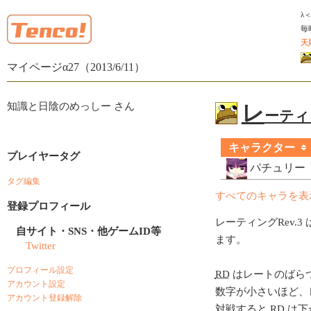
λ
毎
天
マイページα27（2013/6/11）
知識と日陰のめっしー さん
レ
ーティン
キャラクター
プレイヤータグ
パチュリー
タグ編集
すべてのキャラを表
登録プロフィール
レーティングRev.3 
自サイト・SNS・他ゲームID等
ます。
Twitter
プロフィール設定
RD
はレートのばら
アカウント設定
数字が小さいほど、
アカウント登録解除
対戦すると
RD
は下