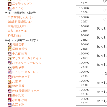
◇
21:02
二ッ岩マミゾウ
秦こころ
19/08/04
◇
20:59
Wiki・掲示板等 - 緋想天
萃磨選堆(したらば)
19/08/04
◇
20:57
2ch緋想天対戦スレ
東方緋想天Wiki
19/06/02
めっし
23:36
東方 Tools Wiki
SWRSWiki
19/06/02
めっし
23:32
各キャラ攻略Wiki - 緋想天
博麗 霊夢
19/06/02
めっし
23:28
霧雨 魔理沙
十六夜 咲夜
19/06/02
めっし
23:24
アリス マーガトロイド
19/06/02
パチュリー ノーレッジ
めっし
23:20
魂魄 妖夢
19/06/02
レミリア スカーレット
◇3
23:15
西行寺 幽々子
19/06/02
八雲 紫
めっし
23:10
伊吹 萃香
19/06/02
鈴仙 優曇華院 イナバ
めっし
23:06
射命丸 文
19/06/02
小野塚 小町
めっし
23:02
永江 衣玖