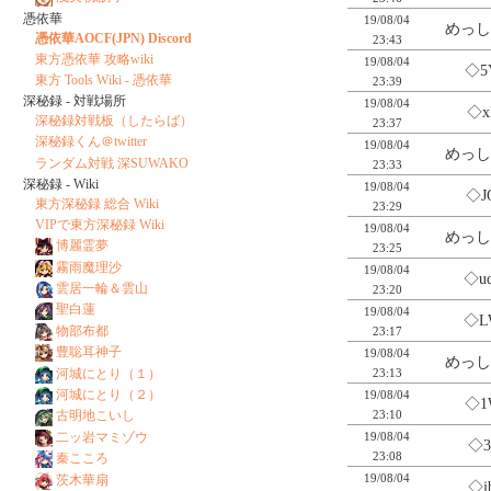
憑依華
19/08/04
めっし
憑依華AOCF(JPN) Discord
23:43
東方憑依華 攻略wiki
19/08/04
◇5
東方 Tools Wiki - 憑依華
23:39
深秘録 - 対戦場所
19/08/04
◇x
深秘録対戦板（したらば）
23:37
深秘録くん＠twitter
19/08/04
めっし
ランダム対戦 深SUWAKO
23:33
深秘録 - Wiki
19/08/04
◇J
東方深秘録 総合 Wiki
23:29
VIPで東方深秘録 Wiki
19/08/04
めっし
博麗霊夢
23:25
霧雨魔理沙
19/08/04
◇u
雲居一輪＆雲山
23:20
聖白蓮
19/08/04
◇L
物部布都
23:17
豊聡耳神子
19/08/04
めっし
河城にとり（１）
23:13
河城にとり（２）
19/08/04
◇1
23:10
古明地こいし
19/08/04
二ッ岩マミゾウ
◇3
23:08
秦こころ
19/08/04
茨木華扇
◇j