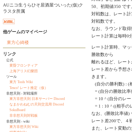
AUニコ生うらひそ居酒屋ついった(仮)ク
50、初期値350 です
ラスタ所属
対戦数は、レート計
対戦数です。
なお、ラウンド取得
他ゲームのマイページ
レート計算は毎時0
東方心綺楼
レート計算時、マッ
リンク
勝敗数から
公式
離れるほど、レート
黄昏フロンティア
レート差から予想さ
上海アリス幻樂団
きます。
ツール
東方 Tools Wiki
(自分の勝利数) : 
Tenco! レート推定（仮）
= (自分の勝敗比率値
非想天則 - 対戦場所
= 10 ^ (自分のレート/
東方非想天則 日本サーバー Discord
なまかわねむの天則交流用 Discord
= 1 : 10 ^ ((相
SokuBoard
なお、(勝敗比率値) = 1
非非想天則対戦板
レート差200で、
非想天則 - wiki
東方非想天則 Wiki
また、レート変動の