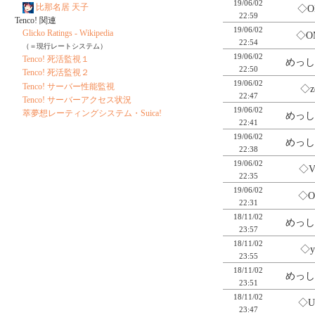
19/06/02
比那名居 天子
◇O
22:59
Tenco! 関連
19/06/02
Glicko Ratings - Wikipedia
◇O
22:54
（＝現行レートシステム）
19/06/02
Tenco! 死活監視１
めっし
22:50
Tenco! 死活監視２
19/06/02
Tenco! サーバー性能監視
◇z
22:47
Tenco! サーバーアクセス状況
19/06/02
萃夢想レーティングシステム・Suica!
めっし
22:41
19/06/02
めっし
22:38
19/06/02
◇V
22:35
19/06/02
◇O
22:31
18/11/02
めっし
23:57
18/11/02
◇y
23:55
18/11/02
めっし
23:51
18/11/02
◇U
23:47