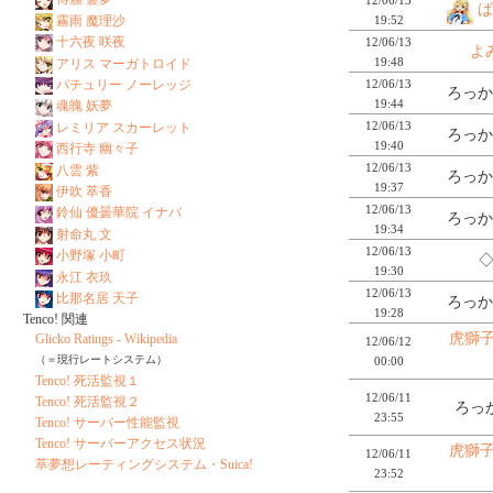
ば
19:52
霧雨 魔理沙
十六夜 咲夜
12/06/13
よ
19:48
アリス マーガトロイド
12/06/13
パチュリー ノーレッジ
ろっか
19:44
魂魄 妖夢
12/06/13
レミリア スカーレット
ろっか
19:40
西行寺 幽々子
12/06/13
八雲 紫
ろっか
19:37
伊吹 萃香
12/06/13
鈴仙 優曇華院 イナバ
ろっか
19:34
射命丸 文
12/06/13
小野塚 小町
◇
19:30
永江 衣玖
12/06/13
比那名居 天子
ろっか
19:28
Tenco! 関連
虎獅子(
Glicko Ratings - Wikipedia
12/06/12
（＝現行レートシステム）
00:00
Tenco! 死活監視１
12/06/11
Tenco! 死活監視２
ろっか
23:55
Tenco! サーバー性能監視
Tenco! サーバーアクセス状況
虎獅子(
12/06/11
萃夢想レーティングシステム・Suica!
23:52