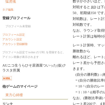
猛虎魂
数字が小さいほど、
対戦すると
RD
は下
タグ編集
50、初期値350 です
登録プロフィール
対戦数は、レート計
対戦数です。
プロフィール未登録
なお、ラウンド取得
プロフィール設定
レート計算は毎時0
アカウント設定
アカウント登録解除
レート計算時、マッ
勝敗数から
プロフィール設定で twitter の URL を登録すると、
離れるほど、レート
アイコン画像が表示されます
レート差から予想さ
AUニコ生うらひそ居酒屋ついった(仮)ク
きます。
ラスタ所属
(自分の勝利数) : 
= (自分の勝敗比率値
= 10 ^ (自分のレート/
他ゲームのマイページ
= 1 : 10 ^ ((相
東方心綺楼
なお、(勝敗比率値) = 1
レート差200で、
リンク