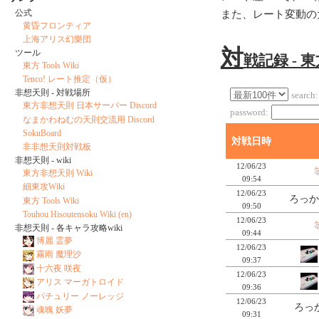
公式
また、レート変動の
黄昏フロンティア
上海アリス幻樂団
対
ツール
戦記録 - 
東方 Tools Wiki
Tenco! レート推定（仮）
非想天則 - 対戦場所
search:
東方非想天則 日本サーバー Discord
password:
なまかわねむの天則交流用 Discord
SokuBoard
対戦日時
非非想天則対戦板
非想天則 - wiki
12/06/23
東方非想天則 Wiki
09:54
細東攻Wiki
12/06/23
ろっか
東方 Tools Wiki
09:50
Touhou Hisoutensoku Wiki (en)
12/06/23
非想天則 - 各キャラ攻略wiki
09:44
博麗 霊夢
12/06/23
霧雨 魔理沙
09:37
十六夜 咲夜
12/06/23
アリス マーガトロイド
09:36
パチュリー ノーレッジ
12/06/23
ろっか
魂魄 妖夢
09:31