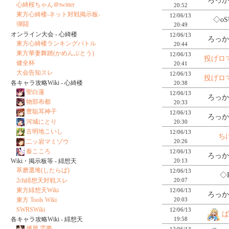
ろっか
心綺桜ちゃん＠twitter
20:52
東方心綺楼-ネット対戦掲示板-
12/06/13
◇oS
弾闘
20:49
オンライン大会 - 心綺楼
12/06/13
ろっか
東方心綺楼ランキングバトル
20:44
東方華妻舞踏(かめんぶとう)
12/06/13
投げロ
健全杯
20:41
大会告知スレ
12/06/13
投げロ
各キャラ攻略Wiki - 心綺楼
20:38
聖白蓮
12/06/13
ろっか
物部布都
20:33
豊聡耳神子
12/06/13
ろっか
河城にとり
20:30
古明地こいし
12/06/13
ち
二ッ岩マミゾウ
20:26
秦こころ
12/06/13
ろっか
20:13
Wiki・掲示板等 - 緋想天
萃磨選堆(したらば)
12/06/13
◇
2ch緋想天対戦スレ
20:07
東方緋想天Wiki
12/06/13
ろっか
20:03
東方 Tools Wiki
SWRSWiki
12/06/13
ば
19:58
各キャラ攻略Wiki - 緋想天
博麗 霊夢
12/06/13