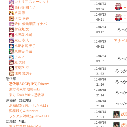
レミリア スカーレット
12/06/23
こ
西行寺 幽々子
09:25
八雲 紫
12/06/23
こ
伊吹 萃香
09:21
鈴仙 優曇華院 イナバ
12/06/23
射命丸 文
ろっか
09:17
小野塚 小町
永江 衣玖
アナベ
12/06/23
比那名居 天子
09:12
東風谷 早苗
12/06/23
チルノ
ろっか
09:07
紅 美鈴
霊烏路 空
12/06/18
ろっか
洩矢 諏訪子
21:22
憑依華
12/06/18
ろっか
憑依華AOCF(JPN) Discord
21:20
東方憑依華 攻略wiki
12/06/18
ろっか
東方 Tools Wiki - 憑依華
21:14
深秘録 - 対戦場所
12/06/18
ろっか
深秘録対戦板（したらば）
21:10
深秘録くん＠twitter
12/06/18
妖
ランダム対戦 深SUWAKO
21:04
深秘録 - Wiki
12/06/18
妖
東方深秘録 総合 Wiki