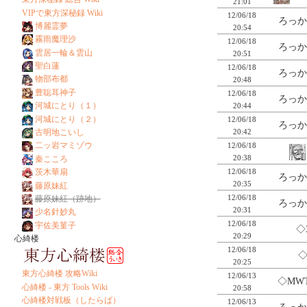
21:01
VIPで東方深秘録 Wiki
12/06/18
ろっか
博麗霊夢
20:54
霧雨魔理沙
12/06/18
ろっか
雲居一輪＆雲山
20:51
聖白蓮
12/06/18
ろっか
物部布都
20:48
豊聡耳神子
12/06/18
ろっか
河城にとり（１）
20:44
河城にとり（２）
12/06/18
ろっか
20:42
古明地こいし
二ッ岩マミゾウ
12/06/18
20:38
秦こころ
12/06/18
茨木華扇
ろっか
20:35
藤原妹紅
12/06/18
藤原妹紅（跡地）
ろっか
20:31
少名針妙丸
12/06/18
宇佐美菫子
◇
20:29
心綺楼
12/06/18
◇
20:25
東方心綺楼 攻略Wiki
12/06/13
◇MW
心綺楼 - 東方 Tools Wiki
20:58
心綺楼対戦板（したらば）
12/06/13