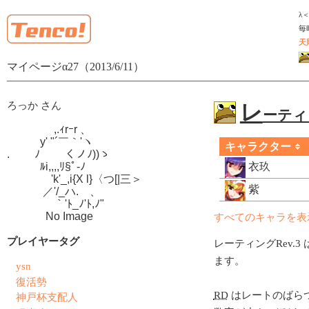
λ
毎
天
マイページα27（2013/6/11）
ろっか さん
レ
ーティン
　　　　 ,.ｨrｰr 、

　　　y' "´￣｀'ヽ

キャラクター
.　　 ﾉ　　 くノﾉ))ゝ

　　　ﾙi,,,,ﾘ§ﾟ-ﾉ

衣玖
　　　　'k'_,i{X l}〈つ[|三＞

紫
　　　 ／'/_ハ.ゝ、

　　　　 ｀'ﾄ_ﾉ'ﾄ,ﾉ"

　　　  No Image
すべてのキャラを表
プレイヤータグ
レーティングRev.3 
ます。
ysn
復活勢
RD
はレートのばら
神戸杯支配人