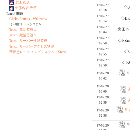
永江 衣玖
17/02/27
◇0
比那名居 天子
03:16
Tenco! 関連
17/02/27
◇BK
Glicko Ratings - Wikipedia
03:14
（＝現行レートシステム）
17/02/27
宮田ち
Tenco! 死活監視１
03:04
Tenco! 死活監視２
17/02/27
◇PZ
Tenco! サーバー性能監視
02:59
Tenco! サーバーアクセス状況
17/02/27
◇
萃夢想レーティングシステム・Suica!
02:55
17/02/27
◇K
02:50
17/02/20
03:02
17/02/20
03:00
17/02/20
02:58
あ
17/02/20
02:56
17/02/20