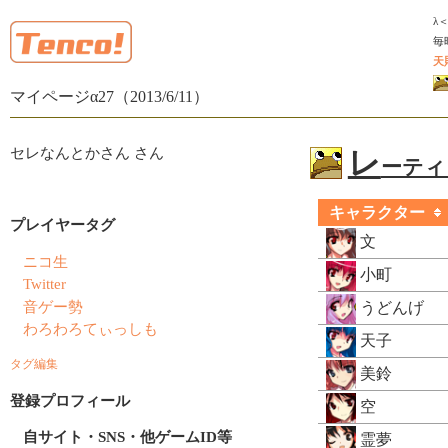
λ
毎
天
マイページα27（2013/6/11）
セレなんとかさん さん
レ
ーティン
キャラクター
プレイヤータグ
文
ニコ生
小町
Twitter
音ゲー勢
うどんげ
わろわろてぃっしも
天子
タグ編集
美鈴
登録プロフィール
空
自サイト・SNS・他ゲームID等
霊夢