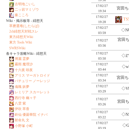
古明地こいし
17/02/27
宮田ち
二ッ岩マミゾウ
19:34
秦こころ
17/02/27
TS
Wiki・掲示板等 - 緋想天
19:28
萃磨選堆(したらば)
17/02/27
◇N
2ch緋想天対戦スレ
03:59
東方緋想天Wiki
宮田ち
17/02/27
東方 Tools Wiki
03:56
SWRSWiki
17/02/27
各キャラ攻略Wiki - 緋想天
◇Z
03:50
博麗 霊夢
霧雨 魔理沙
17/02/27
◇w
03:44
十六夜 咲夜
17/02/27
アリス マーガトロイド
宮田ち
03:34
パチュリー ノーレッジ
17/02/27
魂魄 妖夢
◇V
03:29
レミリア スカーレット
西行寺 幽々子
17/02/27
宮田ち
八雲 紫
03:26
伊吹 萃香
17/02/27
◇N
鈴仙 優曇華院 イナバ
03:22
射命丸 文
17/02/27
◇G
小野塚 小町
03:19