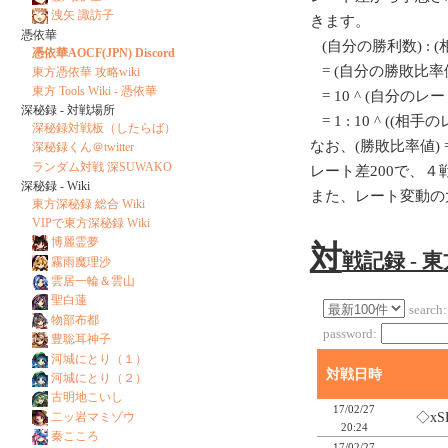
洩矢 諏訪子
きます。
憑依華
(自分の勝利数) : 
憑依華AOCF(JPN) Discord
= (自分の勝敗比率値
東方憑依華 攻略wiki
東方 Tools Wiki - 憑依華
= 10 ^ (自分のレート/
深秘録 - 対戦場所
= 1 : 10 ^ ((相
深秘録対戦板（したらば）
なお、(勝敗比率値) = 1
深秘録くん＠twitter
ランダム対戦 深SUWAKO
レート差200で、
深秘録 - Wiki
また、レート変動の
東方深秘録 総合 Wiki
VIPで東方深秘録 Wiki
博麗霊夢
対
戦記録 - 
霧雨魔理沙
雲居一輪＆雲山
聖白蓮
search:
物部布都
password:
豊聡耳神子
河城にとり（１）
対戦日時
河城にとり（２）
古明地こいし
17/02/27
◇xS
二ッ岩マミゾウ
20:24
秦こころ
17/02/27