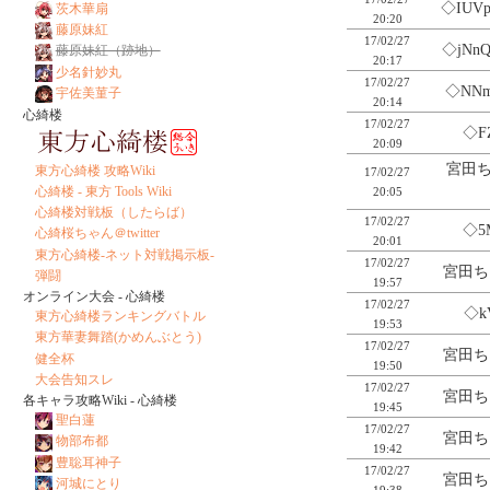
◇IUV
茨木華扇
20:20
藤原妹紅
17/02/27
◇jNn
藤原妹紅（跡地）
20:17
少名針妙丸
17/02/27
◇NN
宇佐美菫子
20:14
心綺楼
17/02/27
◇F
20:09
宮田ち
東方心綺楼 攻略Wiki
17/02/27
心綺楼 - 東方 Tools Wiki
20:05
心綺楼対戦板（したらば）
17/02/27
◇5
心綺桜ちゃん＠twitter
20:01
東方心綺楼-ネット対戦掲示板-
17/02/27
宮田ち
弾闘
19:57
オンライン大会 - 心綺楼
17/02/27
◇k
東方心綺楼ランキングバトル
19:53
東方華妻舞踏(かめんぶとう)
17/02/27
宮田ち
健全杯
19:50
大会告知スレ
17/02/27
宮田ち
各キャラ攻略Wiki - 心綺楼
19:45
聖白蓮
17/02/27
宮田ち
物部布都
19:42
豊聡耳神子
17/02/27
宮田ち
河城にとり
19:38