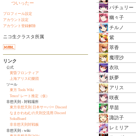
ついったー
パチュリー
プロフィール設定
幽々子
アカウント設定
アカウント登録解除
チルノ
ニコ生クラスタ所属
紫
萃香
魔理沙
リンク
衣玖
公式
黄昏フロンティア
妖夢
上海アリス幻樂団
ツール
アリス
東方 Tools Wiki
Tenco! レート推定（仮）
咲夜
非想天則 - 対戦場所
東方非想天則 日本サーバー Discord
早苗
なまかわねむの天則交流用 Discord
諏訪子
SokuBoard
非非想天則対戦板
レミリア
非想天則 - wiki
東方非想天則 Wiki