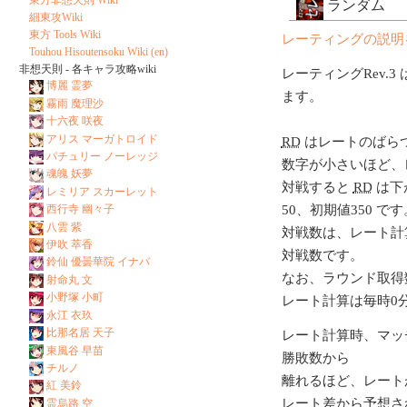
ランダム
細東攻Wiki
東方 Tools Wiki
レーティングの説明
Touhou Hisoutensoku Wiki (en)
非想天則 - 各キャラ攻略wiki
レーティングRev.3 
博麗 霊夢
ます。
霧雨 魔理沙
十六夜 咲夜
アリス マーガトロイド
RD
はレートのばら
パチュリー ノーレッジ
数字が小さいほど、
魂魄 妖夢
対戦すると
RD
は下
レミリア スカーレット
西行寺 幽々子
50、初期値350 です
八雲 紫
対戦数は、レート計
伊吹 萃香
対戦数です。
鈴仙 優曇華院 イナバ
なお、ラウンド取得
射命丸 文
小野塚 小町
レート計算は毎時0
永江 衣玖
比那名居 天子
レート計算時、マッ
東風谷 早苗
勝敗数から
チルノ
離れるほど、レート
紅 美鈴
レート差から予想さ
霊烏路 空