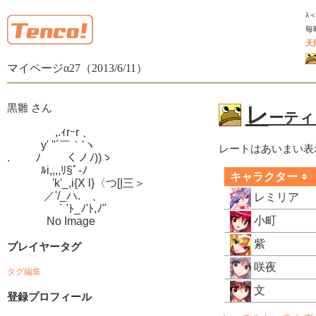
λ
毎
天
マイページα27（2013/6/11）
黒雛 さん
レ
ーティン
　　　　 ,.ｨrｰr 、

　　　y' "´￣｀'ヽ

レートはあいまい表
.　　 ﾉ　　 くノﾉ))ゝ

　　　ﾙi,,,,ﾘ§ﾟ-ﾉ

キャラクター
　　　　'k'_,i{X l}〈つ[|三＞

　　　 ／'/_ハ.ゝ、

レミリア
　　　　 ｀'ﾄ_ﾉ'ﾄ,ﾉ"

小町
　　　  No Image
紫
プレイヤータグ
咲夜
タグ編集
文
登録プロフィール