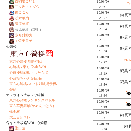
古明地こいし
10/06/30
Du
二ッ岩マミゾウ
20:51
秦こころ
10/06/30
純真Ve
茨木華扇
20:07
藤原妹紅
10/06/30
純真Ve
20:04
藤原妹紅（跡地）
少名針妙丸
10/06/30
純真Ve
20:01
宇佐美菫子
10/06/30
心綺楼
純真Ve
19:30
10/06/30
Teras
東方心綺楼 攻略Wiki
19:22
心綺楼 - 東方 Tools Wiki
10/06/30
純真Ve
心綺楼対戦板（したらば）
19:19
心綺桜ちゃん＠twitter
10/06/30
純真Ve
東方心綺楼-ネット対戦掲示板-
18:50
弾闘
10/06/30
オンライン大会 - 心綺楼
18:46
東方心綺楼ランキングバトル
10/06/30
東方華妻舞踏(かめんぶとう)
18:40
健全杯
10/06/30
純真Ve
大会告知スレ
16:31
各キャラ攻略Wiki - 心綺楼
10/06/30
純真
聖白蓮
16:28