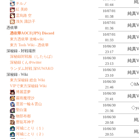
純真
チルノ
01:44
紅 美鈴
10/07/01
純真Ve
霊烏路 空
01:38
洩矢 諏訪子
10/07/01
純真Ve
憑依華
01:36
憑依華AOCF(JPN) Discord
10/07/01
純真Ve
東方憑依華 攻略wiki
01:33
東方 Tools Wiki - 憑依華
10/06/30
純真Ve
深秘録 - 対戦場所
23:17
深秘録対戦板（したらば）
10/06/30
純真Ve
深秘録くん＠twitter
23:13
ランダム対戦 深SUWAKO
10/06/30
純真Ve
深秘録 - Wiki
23:10
東方深秘録 総合 Wiki
10/06/30
◇hM
VIPで東方深秘録 Wiki
21:46
博麗霊夢
10/06/30
純真Ve
霧雨魔理沙
21:41
雲居一輪＆雲山
10/06/30
◇ya
聖白蓮
21:36
物部布都
10/06/30
純真
豊聡耳神子
20:58
河城にとり（１）
10/06/30
純真
河城にとり（２）
20:55