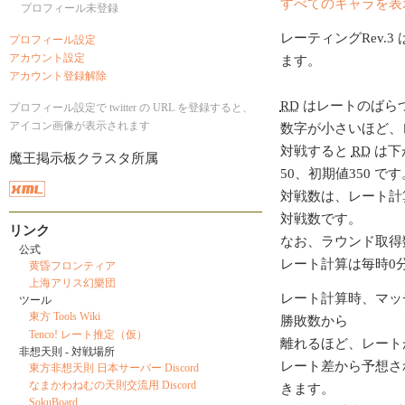
すべてのキャラを表
プロフィール未登録
レーティングRev.3 
プロフィール設定
アカウント設定
ます。
アカウント登録解除
RD
はレートのばら
プロフィール設定で twitter の URL を登録すると、
アイコン画像が表示されます
数字が小さいほど、
対戦すると
RD
は下
魔王掲示板クラスタ所属
50、初期値350 です
対戦数は、レート計
対戦数です。
リンク
なお、ラウンド取得
公式
レート計算は毎時0
黄昏フロンティア
上海アリス幻樂団
レート計算時、マッ
ツール
東方 Tools Wiki
勝敗数から
Tenco! レート推定（仮）
離れるほど、レート
非想天則 - 対戦場所
レート差から予想さ
東方非想天則 日本サーバー Discord
なまかわねむの天則交流用 Discord
きます。
SokuBoard