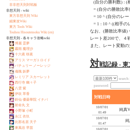
(自分の勝利数) : 
非非想天則対戦板
= (自分の勝敗比率値
非想天則 - wiki
東方非想天則 Wiki
= 10 ^ (自分のレート/
細東攻Wiki
= 1 : 10 ^ ((相
東方 Tools Wiki
なお、(勝敗比率値) = 1
Touhou Hisoutensoku Wiki (en)
非想天則 - 各キャラ攻略wiki
レート差200で、
博麗 霊夢
また、レート変動の
霧雨 魔理沙
十六夜 咲夜
アリス マーガトロイド
対
戦記録 - 
パチュリー ノーレッジ
魂魄 妖夢
レミリア スカーレット
search:
西行寺 幽々子
password:
八雲 紫
伊吹 萃香
対戦日時
鈴仙 優曇華院 イナバ
射命丸 文
10/07/01
純真Ve
小野塚 小町
01:49
永江 衣玖
10/07/01
純真
比那名居 天子
01:47
東風谷 早苗
10/07/01