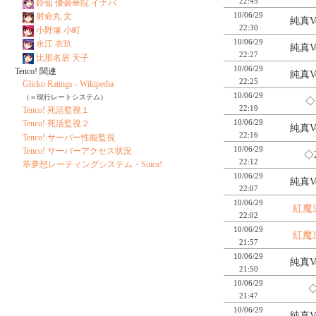
22:45
鈴仙 優曇華院 イナバ
10/06/29
射命丸 文
純真Ve
22:30
小野塚 小町
10/06/29
永江 衣玖
純真Ve
22:27
比那名居 天子
10/06/29
Tenco! 関連
純真Ve
22:25
Glicko Ratings - Wikipedia
10/06/29
（＝現行レートシステム）
◇
22:19
Tenco! 死活監視１
10/06/29
Tenco! 死活監視２
純真Ve
22:16
Tenco! サーバー性能監視
10/06/29
Tenco! サーバーアクセス状況
◇
22:12
萃夢想レーティングシステム・Suica!
10/06/29
純真Ve
22:07
10/06/29
紅魔
22:02
10/06/29
紅魔
21:57
10/06/29
純真Ve
21:50
10/06/29
◇
21:47
10/06/29
純真Ve