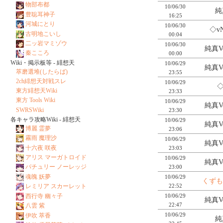
物部布都
10/06/30
純真
豊聡耳神子
16:25
河城にとり
10/06/30
◇vN
古明地こいし
00:04
二ッ岩マミゾウ
10/06/30
純真Ve
秦こころ
00:00
Wiki・掲示板等 - 緋想天
10/06/29
純真Ve
萃磨選堆(したらば)
23:55
2ch緋想天対戦スレ
10/06/29
◇
東方緋想天Wiki
23:33
東方 Tools Wiki
10/06/29
純真Ve
SWRSWiki
23:30
各キャラ攻略Wiki - 緋想天
10/06/29
純真Ve
博麗 霊夢
23:06
霧雨 魔理沙
10/06/29
純真Ve
十六夜 咲夜
23:03
アリス マーガトロイド
10/06/29
純真Ve
パチュリー ノーレッジ
23:00
魂魄 妖夢
10/06/29
くずもち
レミリア スカーレット
22:52
西行寺 幽々子
10/06/29
純真Ve
22:47
八雲 紫
10/06/29
伊吹 萃香
純真