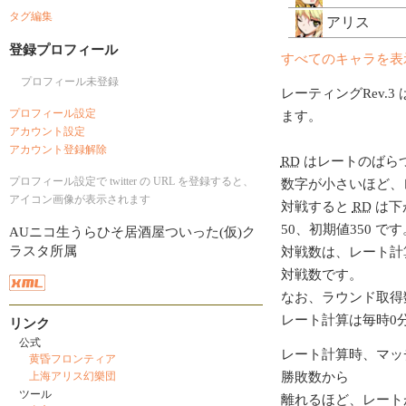
タグ編集
アリス
登録プロフィール
すべてのキャラを表
プロフィール未登録
レーティングRev.3 
プロフィール設定
ます。
アカウント設定
アカウント登録解除
RD
はレートのばら
プロフィール設定で twitter の URL を登録すると、
数字が小さいほど、
アイコン画像が表示されます
対戦すると
RD
は下
50、初期値350 です
AUニコ生うらひそ居酒屋ついった(仮)ク
ラスタ所属
対戦数は、レート計
対戦数です。
なお、ラウンド取得
レート計算は毎時0
リンク
公式
レート計算時、マッ
黄昏フロンティア
勝敗数から
上海アリス幻樂団
ツール
離れるほど、レート