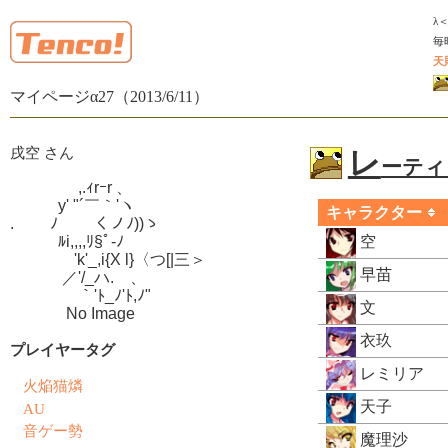
λ
毎
天
マイページα27（2013/6/11）
戌空 さん
レ
ーティン
　　　　 ,.ｨrｰr 、

　　　y' "´￣｀'ヽ

キャラクター
.　　 ﾉ　　 くノﾉ))ゝ

　　　ﾙi,,,,ﾘ§ﾟ-ﾉ

空
　　　　'k'_,i{X l}〈つ[|三＞

早苗
　　　 ／'/_ハ.ゝ、

　　　　 ｀'ﾄ_ﾉ'ﾄ,ﾉ"

文
　　　  No Image
衣玖
プレイヤータグ
レミリア
火焔猫燐
天子
AU
音ゲー勢
魔理沙