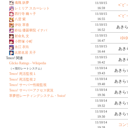
魂魄 妖夢
11/10/15
ﾍﾞﾋﾞ
レミリア スカーレット
16:59
西行寺 幽々子
11/10/15
ﾍﾞﾋﾞ
16:55
八雲 紫
11/10/15
伊吹 萃香
あきら
16:52
鈴仙 優曇華院 イナバ
11/10/15
射命丸 文
ゆ
16:47
小野塚 小町
11/10/15
永江 衣玖
あき
16:44
比那名居 天子
11/10/15
Tenco! 関連
あき
16:42
Glicko Ratings - Wikipedia
11/10/14
（＝現行レートシステム）
あきら☆
19:43
Tenco! 死活監視１
11/10/14
Tenco! 死活監視２
あきら☆
19:40
Tenco! サーバー性能監視
11/10/14
Tenco! サーバーアクセス状況
あきら☆
19:36
萃夢想レーティングシステム・Suica!
11/10/14
あきら☆
19:32
11/10/14
あきら☆
19:30
11/10/14
コン
19:28