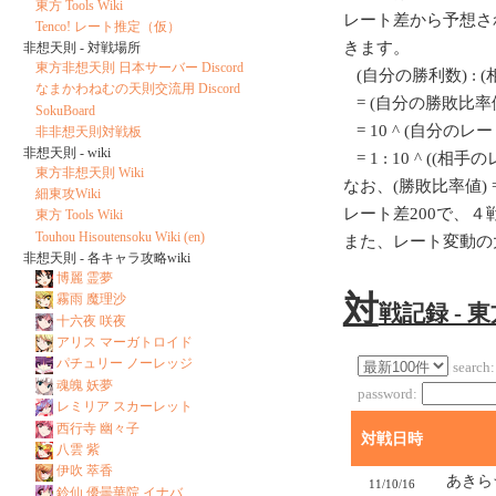
東方 Tools Wiki
レート差から予想さ
Tenco! レート推定（仮）
きます。
非想天則 - 対戦場所
東方非想天則 日本サーバー Discord
(自分の勝利数) : 
なまかわねむの天則交流用 Discord
= (自分の勝敗比率値
SokuBoard
= 10 ^ (自分のレート/
非非想天則対戦板
非想天則 - wiki
= 1 : 10 ^ ((相
東方非想天則 Wiki
なお、(勝敗比率値) = 1
細東攻Wiki
レート差200で、
東方 Tools Wiki
Touhou Hisoutensoku Wiki (en)
また、レート変動の
非想天則 - 各キャラ攻略wiki
博麗 霊夢
対
霧雨 魔理沙
戦記録 - 
十六夜 咲夜
アリス マーガトロイド
パチュリー ノーレッジ
search:
魂魄 妖夢
password:
レミリア スカーレット
西行寺 幽々子
対戦日時
八雲 紫
伊吹 萃香
あきら
11/10/16
鈴仙 優曇華院 イナバ