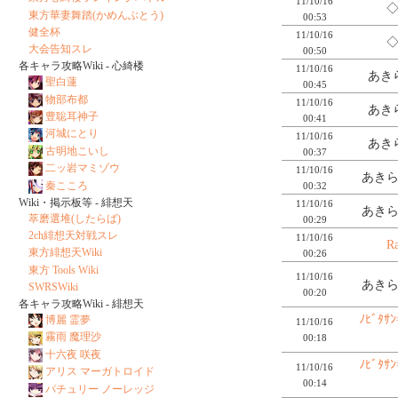
11/10/16
◇
東方華妻舞踏(かめんぶとう)
00:53
健全杯
11/10/16
◇
大会告知スレ
00:50
各キャラ攻略Wiki - 心綺楼
11/10/16
あき
聖白蓮
00:45
物部布都
11/10/16
あき
豊聡耳神子
00:41
河城にとり
11/10/16
あき
古明地こいし
00:37
二ッ岩マミゾウ
11/10/16
あきら
秦こころ
00:32
Wiki・掲示板等 - 緋想天
11/10/16
あきら
萃磨選堆(したらば)
00:29
2ch緋想天対戦スレ
11/10/16
R
東方緋想天Wiki
00:26
東方 Tools Wiki
11/10/16
あきら
SWRSWiki
00:20
各キャラ攻略Wiki - 緋想天
ﾉﾋﾞﾀｻﾝ
博麗 霊夢
11/10/16
霧雨 魔理沙
00:18
十六夜 咲夜
ﾉﾋﾞﾀｻﾝ
11/10/16
アリス マーガトロイド
00:14
パチュリー ノーレッジ