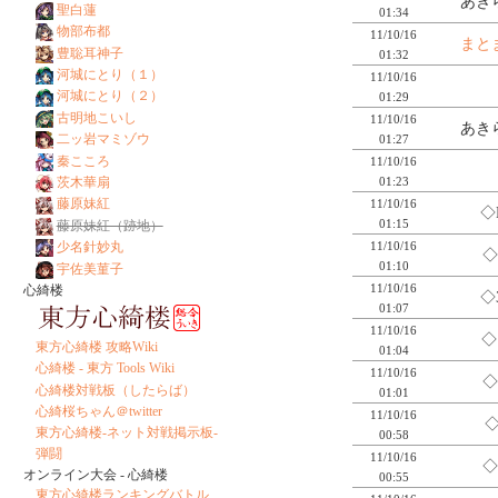
あき
聖白蓮
01:34
物部布都
11/10/16
まと
豊聡耳神子
01:32
河城にとり（１）
11/10/16
河城にとり（２）
01:29
古明地こいし
11/10/16
あき
二ッ岩マミゾウ
01:27
秦こころ
11/10/16
01:23
茨木華扇
藤原妹紅
11/10/16
◇
01:15
藤原妹紅（跡地）
11/10/16
少名針妙丸
◇
01:10
宇佐美菫子
11/10/16
心綺楼
◇
01:07
11/10/16
◇
東方心綺楼 攻略Wiki
01:04
心綺楼 - 東方 Tools Wiki
11/10/16
◇
心綺楼対戦板（したらば）
01:01
心綺桜ちゃん＠twitter
11/10/16
◇
東方心綺楼-ネット対戦掲示板-
00:58
弾闘
11/10/16
◇
オンライン大会 - 心綺楼
00:55
東方心綺楼ランキングバトル