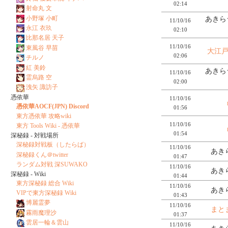
02:14
射命丸 文
小野塚 小町
あきら
11/10/16
永江 衣玖
02:10
比那名居 天子
11/10/16
東風谷 早苗
大江
02:06
チルノ
紅 美鈴
あきら
11/10/16
霊烏路 空
02:00
洩矢 諏訪子
憑依華
11/10/16
憑依華AOCF(JPN) Discord
01:56
東方憑依華 攻略wiki
11/10/16
東方 Tools Wiki - 憑依華
01:54
深秘録 - 対戦場所
深秘録対戦板（したらば）
11/10/16
あき
深秘録くん＠twitter
01:47
ランダム対戦 深SUWAKO
11/10/16
あき
深秘録 - Wiki
01:44
東方深秘録 総合 Wiki
11/10/16
あき
VIPで東方深秘録 Wiki
01:43
博麗霊夢
11/10/16
まと
霧雨魔理沙
01:37
雲居一輪＆雲山
11/10/16