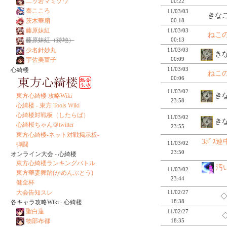
二ッ岩マミゾウ
00:22
秦こころ
11/03/03
きなこ
茨木華扇
00:18
藤原妹紅
11/03/03
ねこ
00:13
藤原妹紅（跡地）
11/03/03
少名針妙丸
きな
00:09
宇佐美菫子
11/03/03
心綺楼
ねこ
00:06
11/03/02
きな
東方心綺楼 攻略Wiki
23:58
心綺楼 - 東方 Tools Wiki
心綺楼対戦板（したらば）
11/03/02
きな
心綺桜ちゃん＠twitter
23:55
東方心綺楼-ネット対戦掲示板-
3ﾎﾞｽ
11/03/02
弾闘
23:50
オンライン大会 - 心綺楼
東方心綺楼ランキングバトル
汚
11/03/02
東方華妻舞踏(かめんぶとう)
23:44
健全杯
大会告知スレ
11/02/27
◇
18:38
各キャラ攻略Wiki - 心綺楼
聖白蓮
11/02/27
◇
18:35
物部布都