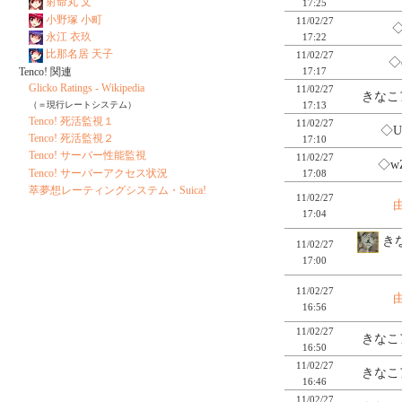
射命丸 文
17:25
小野塚 小町
11/02/27
◇
永江 衣玖
17:22
比那名居 天子
11/02/27
◇
17:17
Tenco! 関連
Glicko Ratings - Wikipedia
11/02/27
きなこ
17:13
（＝現行レートシステム）
Tenco! 死活監視１
11/02/27
◇U
Tenco! 死活監視２
17:10
Tenco! サーバー性能監視
11/02/27
◇w
Tenco! サーバーアクセス状況
17:08
萃夢想レーティングシステム・Suica!
11/02/27
17:04
きな
11/02/27
17:00
11/02/27
16:56
11/02/27
きなこ
16:50
11/02/27
きなこ
16:46
11/02/27