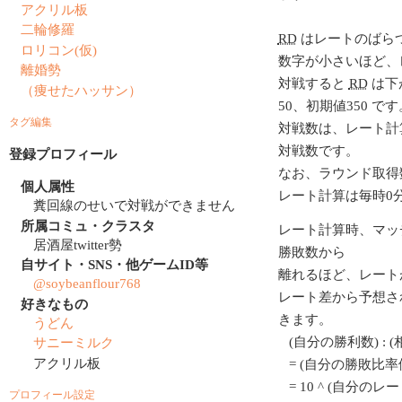
アクリル板
二輪修羅
RD
はレートのばら
ロリコン(仮)
数字が小さいほど、
離婚勢
対戦すると
RD
は下
（痩せたハッサン）
50、初期値350 です
タグ編集
対戦数は、レート計
対戦数です。
登録プロフィール
なお、ラウンド取得
個人属性
レート計算は毎時0
糞回線のせいで対戦ができません
所属コミュ・クラスタ
レート計算時、マッ
居酒屋twitter勢
勝敗数から
自サイト・SNS・他ゲームID等
離れるほど、レート
@soybeanflour768
レート差から予想さ
好きなもの
きます。
うどん
(自分の勝利数) : 
サニーミルク
アクリル板
= (自分の勝敗比率値
= 10 ^ (自分のレート/
プロフィール設定