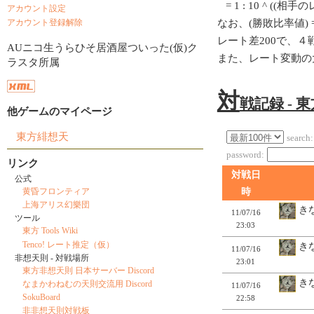
= 1 : 10 ^ ((相
アカウント設定
なお、(勝敗比率値) = 1
アカウント登録解除
レート差200で、
AUニコ生うらひそ居酒屋ついった(仮)ク
また、レート変動の
ラスタ所属
対
戦記録 - 
他ゲームのマイページ
東方緋想天
search:
password:
リンク
対戦日
公式
時
黄昏フロンティア
上海アリス幻樂団
きな
11/07/16
ツール
23:03
東方 Tools Wiki
Tenco! レート推定（仮）
きな
11/07/16
非想天則 - 対戦場所
23:01
東方非想天則 日本サーバー Discord
きな
なまかわねむの天則交流用 Discord
11/07/16
SokuBoard
22:58
非非想天則対戦板