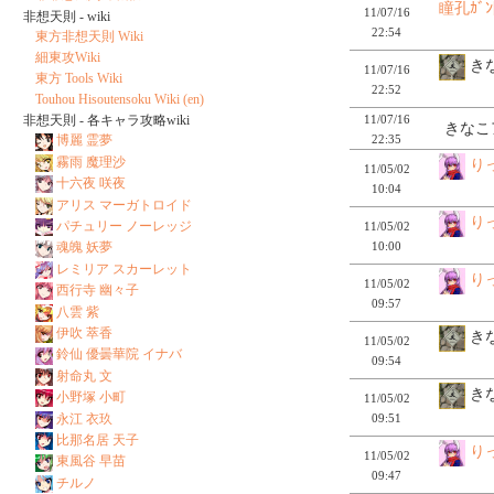
瞳孔ｶﾞ
11/07/16
非想天則 - wiki
22:54
東方非想天則 Wiki
細東攻Wiki
きな
11/07/16
東方 Tools Wiki
22:52
Touhou Hisoutensoku Wiki (en)
11/07/16
非想天則 - 各キャラ攻略wiki
きなこ
22:35
博麗 霊夢
霧雨 魔理沙
り
11/05/02
十六夜 咲夜
10:04
アリス マーガトロイド
り
パチュリー ノーレッジ
11/05/02
10:00
魂魄 妖夢
レミリア スカーレット
り
11/05/02
西行寺 幽々子
09:57
八雲 紫
伊吹 萃香
きな
11/05/02
鈴仙 優曇華院 イナバ
09:54
射命丸 文
きな
小野塚 小町
11/05/02
永江 衣玖
09:51
比那名居 天子
り
11/05/02
東風谷 早苗
09:47
チルノ