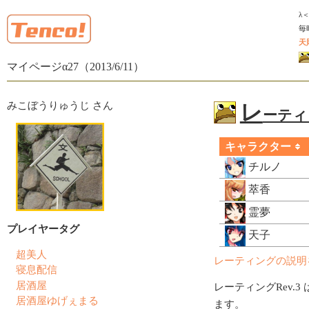
λ
毎
天
マイページα27（2013/6/11）
みこぼうりゅうじ さん
レ
ーティン
キャラクター
チルノ
萃香
霊夢
プレイヤータグ
天子
超美人
レーティングの説明
寝息配信
居酒屋
レーティングRev.3 
居酒屋ゆげぇまる
ます。