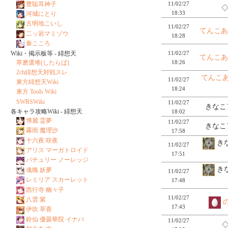
豊聡耳神子
11/02/27
◇
18:33
河城にとり
古明地こいし
11/02/27
てんこあ
二ッ岩マミゾウ
18:28
秦こころ
Wiki・掲示板等 - 緋想天
11/02/27
てんこあ
萃磨選堆(したらば)
18:26
2ch緋想天対戦スレ
てんこあ
11/02/27
東方緋想天Wiki
18:24
東方 Tools Wiki
SWRSWiki
11/02/27
きなこ
各キャラ攻略Wiki - 緋想天
18:02
博麗 霊夢
11/02/27
きなこ
霧雨 魔理沙
17:58
十六夜 咲夜
きな
11/02/27
アリス マーガトロイド
17:51
パチュリー ノーレッジ
きな
魂魄 妖夢
11/02/27
レミリア スカーレット
17:48
西行寺 幽々子
11/02/27
八雲 紫
17:43
伊吹 萃香
鈴仙 優曇華院 イナバ
11/02/27
◇