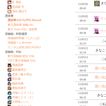
紅 美鈴
きな
11/05/02
霊烏路 空
09:43
洩矢 諏訪子
憑依華
11/05/02
り
憑依華AOCF(JPN) Discord
09:41
東方憑依華 攻略wiki
11/05/02
東方 Tools Wiki - 憑依華
り
09:38
深秘録 - 対戦場所
深秘録対戦板（したらば）
11/03/12
◇q
深秘録くん＠twitter
02:23
ランダム対戦 深SUWAKO
11/03/12
きなこ
深秘録 - Wiki
02:19
東方深秘録 総合 Wiki
11/03/12
◇L
VIPで東方深秘録 Wiki
02:16
博麗霊夢
11/03/03
思い出
霧雨魔理沙
00:43
雲居一輪＆雲山
11/03/03
思い出
聖白蓮
00:40
物部布都
11/03/03
思い出
豊聡耳神子
00:35
河城にとり（１）
11/03/03
きなこ
河城にとり（２）
00:25
古明地こいし
11/03/03
◇K