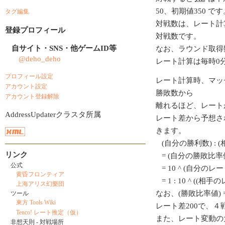
50、初期値350 です
タグ編集
対戦数は、レート計
登録プロフィール
対戦数です。
自サイト・SNS・他ゲームID等
なお、ラウンド取得
@deho_deho
レート計算は毎時0
プロフィール設定
レート計算時、マッ
アカウント設定
勝敗数から
アカウント登録解除
離れるほど、レート
AddressUpdaterクラスタ所属
レート差から予想さ
きます。
(自分の勝利数) : 
リンク
= (自分の勝敗比率値
公式
= 10 ^ (自分のレート/
黄昏フロンティア
= 1 : 10 ^ ((相
上海アリス幻樂団
なお、(勝敗比率値) = 1
ツール
東方 Tools Wiki
レート差200で、
Tenco! レート推定（仮）
また、レート変動の
非想天則 - 対戦場所