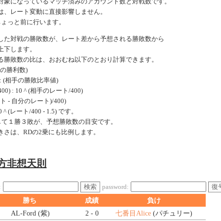
対象になっているマッチ済みのアカウント数と対戦数です。
は、レート変動に直接影響しません。
ちょっと前に行います。
した対戦の勝敗数が、レート差から予想される勝敗数から
上下します。
る勝敗数の比は、おおむね以下のとおり計算できます。
手の勝利数)
: (相手の勝敗比率値)
0) : 10 ^ (相手のレート/400)
ート - 自分のレート)/400)
 (レート/400 - 1.5) です。
戦して１勝３敗が、予想勝敗数の目安です。
きさは、RDの2乗にも比例します。
東方非想天則
検索
復
:
password:
勝ち
成績
負け
AL-Ford (紫)
2 - 0
七番目Alice
(パチュリー)