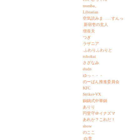
tromba。
Librarian
空気読みま……すんっ
新宿壱の玄人
増長天
つぎ
ラザニア
ふわりふわりと
robokai
さざなみ
dudn
ゆっ・・・
のーぱん推進委員会
KFC
Striker-VX
銅鍋式中華鍋
ありり
円堂守＠イナズマ
あれか？これだ！
show
のここ
白雪