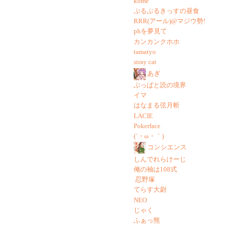
kome
ぷるぷるきっすの昼食
RRR(アール)@マジウ勢!
phを夢見て
カンカンクホホ
tamatyo
stray cat
あぎ
ぶっぱと読の境界
イマ
はなまる弦月斬
LACIE
Pokerface
(´・ω・｀)
コンシエンス
しんでれらけーじ
俺の袖は108式
忍野塚
てらす大尉
NEO
じゃく
ふぁっ熊