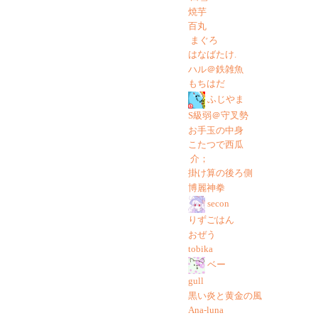
焼芋
百丸
まぐろ
はなばたけ.
ハル＠鉄雑魚
もちはだ
ふじやま
S級弱＠守叉勢
お手玉の中身
こたつで西瓜
介；
掛け算の後ろ側
博麗神拳
secon
りずごはん
おぜう
tobika
ベー
gull
黒い炎と黄金の風
Ana-luna