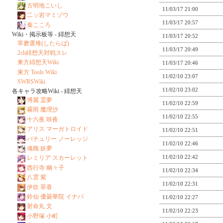
古明地こいし
11/03/17 21:00
二ッ岩マミゾウ
11/03/17 20:57
秦こころ
Wiki・掲示板等 - 緋想天
11/03/17 20:52
萃磨選堆(したらば)
11/03/17 20:49
2ch緋想天対戦スレ
東方緋想天Wiki
11/03/17 20:46
東方 Tools Wiki
11/02/10 23:07
SWRSWiki
11/02/10 23:02
各キャラ攻略Wiki - 緋想天
博麗 霊夢
11/02/10 22:59
霧雨 魔理沙
11/02/10 22:55
十六夜 咲夜
アリス マーガトロイド
11/02/10 22:51
パチュリー ノーレッジ
11/02/10 22:46
魂魄 妖夢
11/02/10 22:42
レミリア スカーレット
西行寺 幽々子
11/02/10 22:34
八雲 紫
11/02/10 22:31
伊吹 萃香
鈴仙 優曇華院 イナバ
11/02/10 22:27
射命丸 文
11/02/10 22:23
小野塚 小町