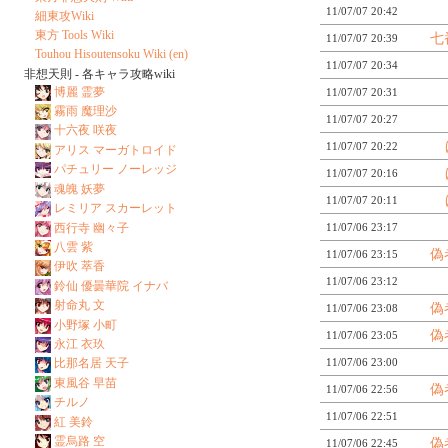
11/07/07 20:42
細東攻Wiki
東方 Tools Wiki
七
11/07/07 20:39
Touhou Hisoutensoku Wiki (en)
11/07/07 20:34
非想天則 - 各キャラ攻略wiki
博麗 霊夢
11/07/07 20:31
霧雨 魔理沙
11/07/07 20:27
十六夜 咲夜
11/07/07 20:22
アリス マーガトロイド
パチュリー ノーレッジ
11/07/07 20:16
魂魄 妖夢
11/07/07 20:11
レミリア スカーレット
西行寺 幽々子
11/07/06 23:17
八雲 紫
偽
11/07/06 23:15
伊吹 萃香
11/07/06 23:12
鈴仙 優曇華院 イナバ
射命丸 文
偽
11/07/06 23:08
小野塚 小町
偽
11/07/06 23:05
永江 衣玖
比那名居 天子
11/07/06 23:00
東風谷 早苗
偽
11/07/06 22:56
チルノ
11/07/06 22:51
紅 美鈴
霊烏路 空
偽
11/07/06 22:45