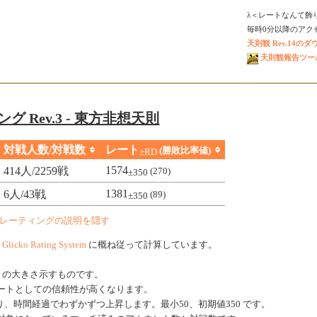
λ＜レートなんて飾
毎時0分以降のアクセス
天則観 Rev.14の
天則観報告ツール V
グ Rev.3 - 東方非想天則
対戦人数/対戦数
レート
(勝敗比率値)
±RD
1574
414人/2259戦
(270)
±350
1381
6人/43戦
(89)
±350
レーティングの説明を隠す
、
Glicko Rating System
に概ね従って計算しています。
きの大きさ示すものです。
ートとしての信頼性が高くなります。
、時間経過でわずかずつ上昇します。最小50、初期値350 です。