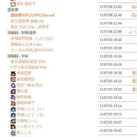
洩矢 諏訪子
偽
11/07/06 22:42
憑依華
偽
憑依華AOCF(JPN) Discord
11/07/06 22:40
東方憑依華 攻略wiki
11/07/06 22:36
東方 Tools Wiki - 憑依華
ぶっ
11/07/06 22:09
深秘録 - 対戦場所
深秘録対戦板（したらば）
11/07/03 19:43
深秘録くん＠twitter
11/07/03 19:38
ランダム対戦 深SUWAKO
深秘録 - Wiki
11/07/03 19:34
東方深秘録 総合 Wiki
11/07/03 19:29
VIPで東方深秘録 Wiki
魔
11/07/03 19:26
博麗霊夢
霧雨魔理沙
魔
11/07/03 19:23
雲居一輪＆雲山
魔
11/07/03 19:20
聖白蓮
物部布都
11/07/03 19:16
豊聡耳神子
11/07/03 19:14
河城にとり（１）
11/07/03 19:11
河城にとり（２）
古明地こいし
11/07/03 19:07
二ッ岩マミゾウ
11/07/03 19:03
秦こころ