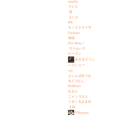
sorallis
ラピス
理
えいと
RK
キックエライザ
Gachitei
赤緑
Fire Away！
ヴァルハラ
ピーマン
あきまどうし
ハラショー
ysy
よしんばみつお
みどりむし
Redberyl
れると
ニャンコさん
くるくるおまめ
えぬ
YMayaya