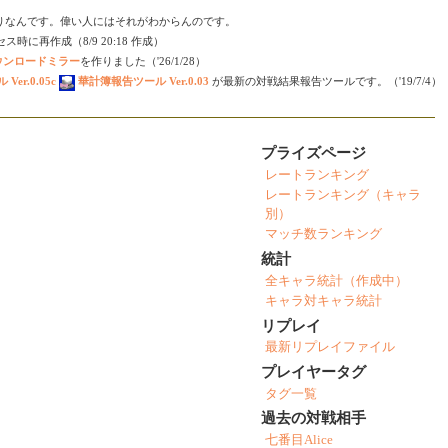
りなんです。偉い人にはそれがわからんのです。
時に再作成（8/9 20:18 作成）
ダウンロードミラー
を作りました（'26/1/28）
er.0.05c
華計簿報告ツール Ver.0.03
が最新の対戦結果報告ツールです。（'19/7/4）
プライズページ
レートランキング
レートランキング（キャラ
別）
マッチ数ランキング
統計
全キャラ統計（作成中）
キャラ対キャラ統計
リプレイ
最新リプレイファイル
プレイヤータグ
タグ一覧
過去の対戦相手
七番目Alice