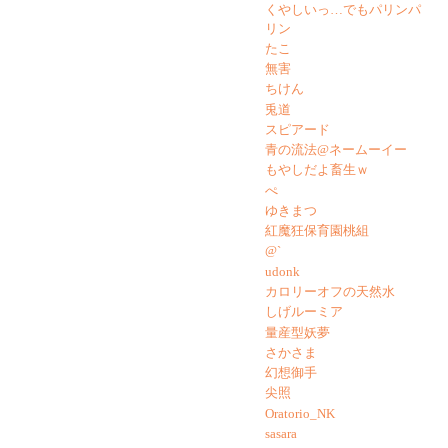
くやしいっ…でもパリンパ
リン
たこ
無害
ちけん
兎道
スピアード
青の流法@ネームーイー
もやしだよ畜生ｗ
ぺ
ゆきまつ
紅魔狂保育園桃組
@`
udonk
カロリーオフの天然水
しげルーミア
量産型妖夢
さかさま
幻想御手
尖照
Oratorio_NK
sasara