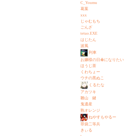
C_Youmu
葛葉
xxx
じゃむもち
ごんざ
tetuo.EXE
はじたん
波風
列車
お嬢様の日傘になりたい
ほうじ茶
くわちょー
ウチの黒ぬこ
くるたな
アカツキ
雛山 鍵
鬼遺産
熟オレンジ
ねやすもやるー
罪袋二等兵
きぃる