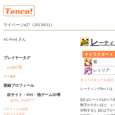
マイページα27（2013/6/11）
AL-Ford さん
レ
ーティン
キャラクター
プレイヤータグ
紫
eraIRC勢
レミリア
タグ編集
すべてのキャラを表示
登録プロフィール
レーティングRev.3 は
自サイト・SNS・他ゲームID等
@AL_Ford777
RD
はレートのばらつ
数字が小さいほど、レ
プロフィール設定
対戦すると
RD
は下がり
アカウント設定