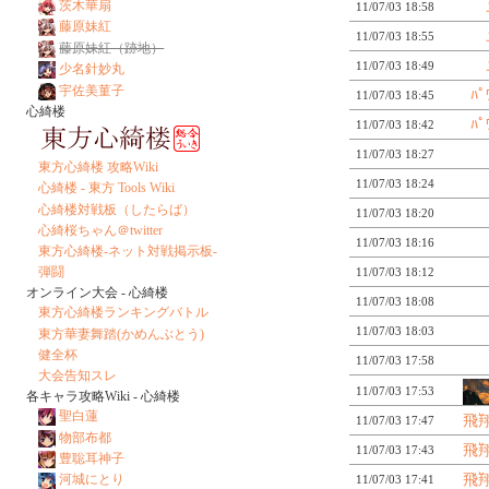
茨木華扇
11/07/03 18:58
藤原妹紅
11/07/03 18:55
藤原妹紅（跡地）
11/07/03 18:49
少名針妙丸
宇佐美菫子
ﾊ
11/07/03 18:45
心綺楼
ﾊ
11/07/03 18:42
11/07/03 18:27
東方心綺楼 攻略Wiki
11/07/03 18:24
心綺楼 - 東方 Tools Wiki
心綺楼対戦板（したらば）
11/07/03 18:20
心綺桜ちゃん＠twitter
11/07/03 18:16
東方心綺楼-ネット対戦掲示板-
弾闘
11/07/03 18:12
オンライン大会 - 心綺楼
11/07/03 18:08
東方心綺楼ランキングバトル
11/07/03 18:03
東方華妻舞踏(かめんぶとう)
健全杯
11/07/03 17:58
大会告知スレ
11/07/03 17:53
各キャラ攻略Wiki - 心綺楼
聖白蓮
飛翔
11/07/03 17:47
物部布都
飛翔
11/07/03 17:43
豊聡耳神子
河城にとり
飛翔
11/07/03 17:41