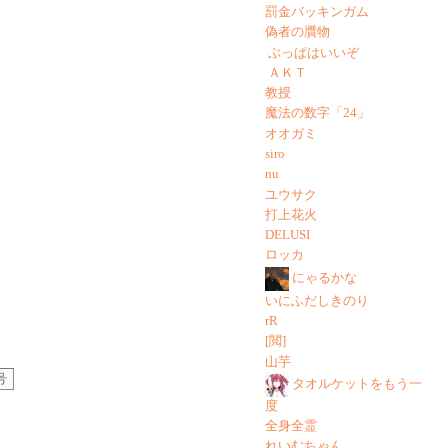
罰金バッキンガム
偽者の贋物
ぶっぱはいいぞ
ＡＫＴ
教授
魔法の数字「24」
オオガミ
siro
nu
ユウサク
打上花火
DELUSI
ロッカ
にゃるかな
いにふだしきのり
rR
[閲]
山芋
号
タオルケットをもう一
度
全身全霊
れいむちゃん