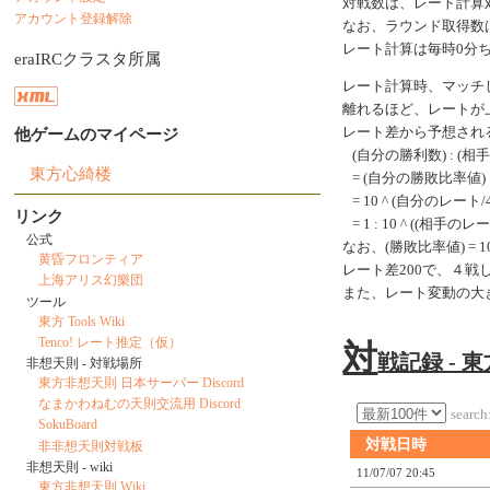
対戦数は、レート計算
アカウント登録解除
なお、ラウンド取得数
レート計算は毎時0分
eraIRCクラスタ所属
レート計算時、マッチ
離れるほど、レートが
他ゲームのマイページ
レート差から予想され
(自分の勝利数) : (相
東方心綺楼
= (自分の勝敗比率値) 
= 10 ^ (自分のレート/40
リンク
= 1 : 10 ^ ((相手のレ
公式
なお、(勝敗比率値) = 10 ^
黄昏フロンティア
レート差200で、４
上海アリス幻樂団
また、レート変動の大
ツール
東方 Tools Wiki
Tenco! レート推定（仮）
対
戦記録 - 
非想天則 - 対戦場所
東方非想天則 日本サーバー Discord
なまかわねむの天則交流用 Discord
search
SokuBoard
対戦日時
非非想天則対戦板
非想天則 - wiki
11/07/07 20:45
東方非想天則 Wiki