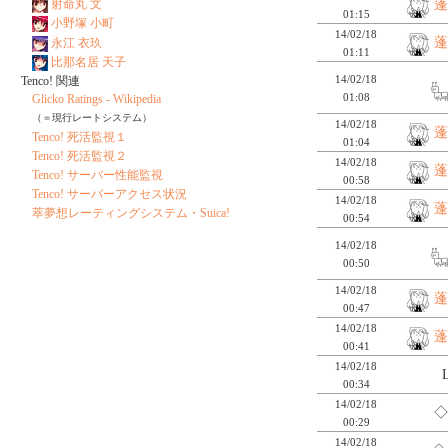
射命丸 文
01:15
小野塚 小町
14/02/18
永江 衣玖
01:11
比那名居 天子
14/02/18
Tenco! 関連
01:08
Glicko Ratings - Wikipedia
（＝現行レートシステム）
14/02/18
Tenco! 死活監視１
01:04
Tenco! 死活監視２
14/02/18
Tenco! サーバー性能監視
00:58
Tenco! サーバーアクセス状況
14/02/18
萃夢想レーティングシステム・Suica!
00:54
14/02/18
00:50
14/02/18
00:47
14/02/18
00:41
14/02/18
00:34
14/02/18
◇
00:29
14/02/18