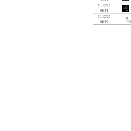
13/12/23
06:54
13/12/23
06:50