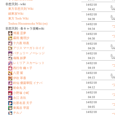
非想天則 - wiki
14/02/18
東方非想天則 Wiki
04:42
細東攻Wiki
14/02/18
東方 Tools Wiki
04:39
Touhou Hisoutensoku Wiki (en)
14/02/18
非想天則 - 各キャラ攻略wiki
04:34
博麗 霊夢
14/02/18
霧雨 魔理沙
04:30
十六夜 咲夜
14/02/18
アリス マーガトロイド
04:26
パチュリー ノーレッジ
14/02/18
魂魄 妖夢
04:21
レミリア スカーレット
14/02/18
04:19
西行寺 幽々子
八雲 紫
14/02/18
04:15
伊吹 萃香
14/02/18
鈴仙 優曇華院 イナバ
04:12
射命丸 文
14/02/18
小野塚 小町
04:10
永江 衣玖
14/02/18
比那名居 天子
04:05
東風谷 早苗
14/02/18
チルノ