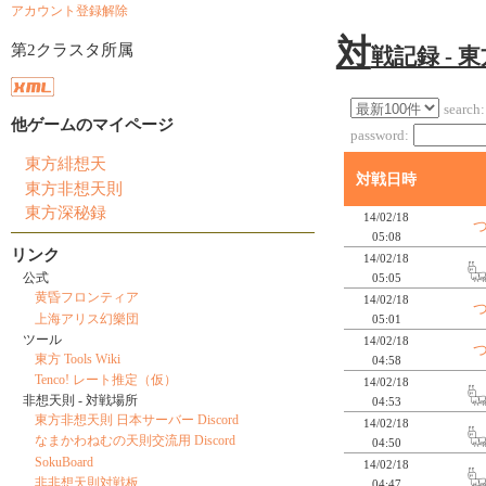
アカウント登録解除
対
第2クラスタ所属
戦記録 - 
search:
他ゲームのマイページ
password:
東方緋想天
対戦日時
東方非想天則
東方深秘録
14/02/18
05:08
リンク
14/02/18
公式
05:05
黄昏フロンティア
14/02/18
上海アリス幻樂団
05:01
ツール
14/02/18
東方 Tools Wiki
04:58
Tenco! レート推定（仮）
14/02/18
非想天則 - 対戦場所
04:53
東方非想天則 日本サーバー Discord
14/02/18
なまかわねむの天則交流用 Discord
04:50
SokuBoard
14/02/18
非非想天則対戦板
04:47