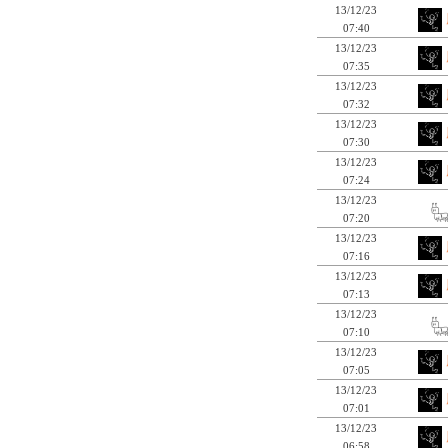
13/12/23
07:40
13/12/23
07:35
13/12/23
07:32
13/12/23
07:30
13/12/23
07:24
13/12/23
07:20
13/12/23
07:16
13/12/23
07:13
13/12/23
07:10
13/12/23
07:05
13/12/23
07:01
13/12/23
06:58