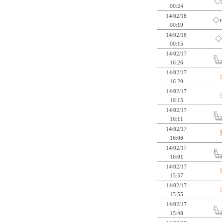
◇
00:24
14/02/18
◇
00:19
14/02/18
◇
00:15
14/02/17
16:26
14/02/17
16:20
14/02/17
16:15
14/02/17
16:11
14/02/17
16:06
14/02/17
16:01
14/02/17
15:57
14/02/17
15:55
14/02/17
15:48