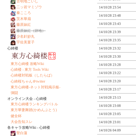
古明地こいし
二ッ岩マミゾウ
14/10/28 23:54
秦こころ
14/10/28 23:48
茨木華扇
14/10/28 23:43
藤原妹紅
藤原妹紅（跡地）
14/10/28 23:39
少名針妙丸
14/10/28 23:35
宇佐美菫子
心綺楼
14/10/28 23:32
14/10/28 23:30
東方心綺楼 攻略Wiki
14/10/28 23:28
心綺楼 - 東方 Tools Wiki
14/10/28 23:22
心綺楼対戦板（したらば）
心綺桜ちゃん＠twitter
14/10/28 23:20
東方心綺楼-ネット対戦掲示板-
14/10/28 23:17
弾闘
14/10/28 23:13
オンライン大会 - 心綺楼
東方心綺楼ランキングバトル
14/10/28 23:08
東方華妻舞踏(かめんぶとう)
14/10/28 23:05
健全杯
大会告知スレ
14/10/28 23:01
各キャラ攻略Wiki - 心綺楼
14/10/26 04:09
聖白蓮