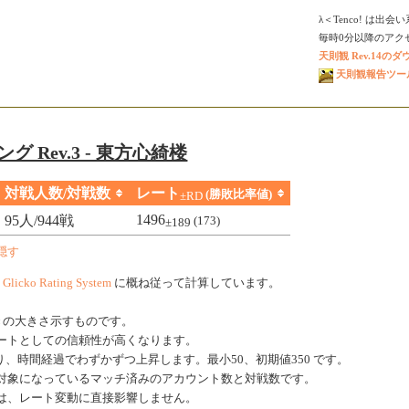
λ＜Tenco! は出
毎時0分以降のアクセス
天則観 Rev.14の
天則観報告ツール V
グ Rev.3 - 東方心綺楼
対戦人数/対戦数
レート
(勝敗比率値)
±RD
1496
95人/944戦
(173)
±189
隠す
、
Glicko Rating System
に概ね従って計算しています。
きの大きさ示すものです。
ートとしての信頼性が高くなります。
、時間経過でわずかずつ上昇します。最小50、初期値350 です。
対象になっているマッチ済みのアカウント数と対戦数です。
は、レート変動に直接影響しません。