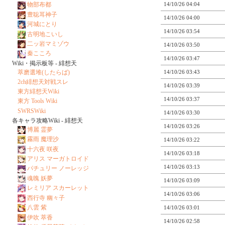
14/10/26 04:04
物部布都
豊聡耳神子
14/10/26 04:00
河城にとり
14/10/26 03:54
古明地こいし
二ッ岩マミゾウ
14/10/26 03:50
秦こころ
14/10/26 03:47
Wiki・掲示板等 - 緋想天
萃磨選堆(したらば)
14/10/26 03:43
2ch緋想天対戦スレ
14/10/26 03:39
東方緋想天Wiki
14/10/26 03:37
東方 Tools Wiki
SWRSWiki
14/10/26 03:30
各キャラ攻略Wiki - 緋想天
14/10/26 03:26
博麗 霊夢
霧雨 魔理沙
14/10/26 03:22
十六夜 咲夜
14/10/26 03:18
アリス マーガトロイド
14/10/26 03:13
パチュリー ノーレッジ
魂魄 妖夢
14/10/26 03:09
レミリア スカーレット
14/10/26 03:06
西行寺 幽々子
八雲 紫
14/10/26 03:01
伊吹 萃香
14/10/26 02:58