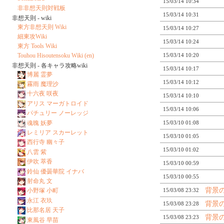
15/03/14 10:34
非非想天則対戦板
15/03/14 10:31
非想天則 - wiki
東方非想天則 Wiki
15/03/14 10:27
細東攻Wiki
15/03/14 10:24
東方 Tools Wiki
Touhou Hisoutensoku Wiki (en)
15/03/14 10:20
非想天則 - 各キャラ攻略wiki
15/03/14 10:17
博麗 霊夢
15/03/14 10:12
霧雨 魔理沙
十六夜 咲夜
15/03/14 10:10
アリス マーガトロイド
15/03/14 10:06
パチュリー ノーレッジ
魂魄 妖夢
15/03/10 01:08
レミリア スカーレット
15/03/10 01:05
西行寺 幽々子
15/03/10 01:02
八雲 紫
伊吹 萃香
15/03/10 00:59
鈴仙 優曇華院 イナバ
15/03/10 00:55
射命丸 文
背景
15/03/08 23:32
小野塚 小町
永江 衣玖
背景
15/03/08 23:28
比那名居 天子
背景
15/03/08 23:23
東風谷 早苗