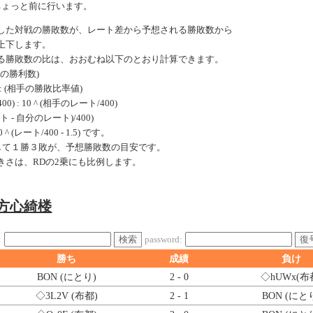
ちょっと前に行います。
した対戦の勝敗数が、レート差から予想される勝敗数から
上下します。
る勝敗数の比は、おおむね以下のとおり計算できます。
手の勝利数)
: (相手の勝敗比率値)
0) : 10 ^ (相手のレート/400)
ート - 自分のレート)/400)
 (レート/400 - 1.5) です。
戦して１勝３敗が、予想勝敗数の目安です。
きさは、RDの2乗にも比例します。
東方心綺楼
検索
復
:
password:
勝ち
成績
負け
BON (にとり)
2 - 0
◇hUWx
(布
◇3L2V
(布都)
2 - 1
BON (にと