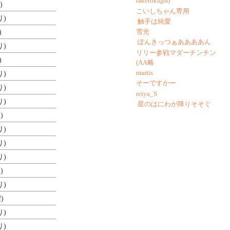
taketoki(pa)
)
こいしちゃん専用
り)
触手は純愛
雪光
)
ぽんきっつぁああああん
り)
リリー参戦マダーチンチン
)
(AA略
martis
り)
そーですかー
り)
reiya_S
り)
星のはにわが降りそそぐ
)
り)
り)
り)
)
り)
)
り)
り)