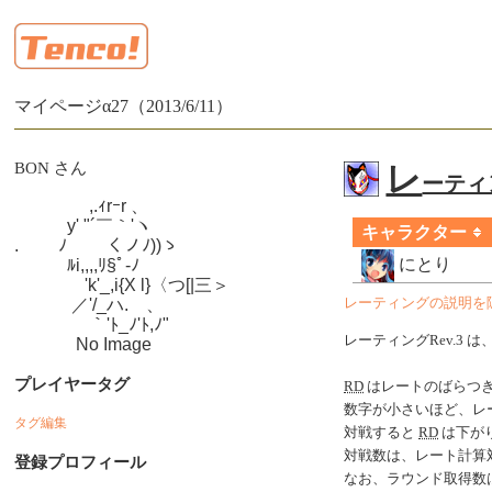
マイページα27（2013/6/11）
BON さん
レ
ーティン
　　　　 ,.ｨrｰr 、

　　　y' "´￣｀'ヽ

キャラクター
.　　 ﾉ　　 くノﾉ))ゝ

にとり
　　　ﾙi,,,,ﾘ§ﾟ-ﾉ

　　　　'k'_,i{X l}〈つ[|三＞

　　　 ／'/_ハ.ゝ、

レーティングの説明を
　　　　 ｀'ﾄ_ﾉ'ﾄ,ﾉ"

レーティングRev.3 は
　　　  No Image
プレイヤータグ
RD
はレートのばらつ
数字が小さいほど、レ
タグ編集
対戦すると
RD
は下がり
対戦数は、レート計算
登録プロフィール
なお、ラウンド取得数