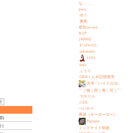
な………
paca
ゆう
東馬
星音(se-ne)
R.I.P
24000Z
ｶﾞｯﾁｬﾒﾗｴｰ
sakanami
1583
brbr
ふうり
GRHくん＠記憶喪失
光学「ハイドロAI」
￣｜物｜部｜寿｜司｜￣
マホリル
号
☆EX
べいかー
香謎（キーボーダー）
都)
Papepia
り)
ミッドナイト朝倉