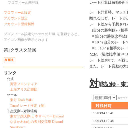
プロフィール未登録
レート計算は毎時0分
レート計算時、マッチ
プロフィール設定
アカウント設定
離れるほど、レートが
アカウント登録解除
レート差から予想され
(自分の勝利数) : (相
プロフィール設定で twitter の URL を登録すると、
= (自分の勝敗比率値) 
アイコン画像が表示されます
= 10 ^ (自分のレート/40
= 1 : 10 ^ ((相手のレ
第1クラスタ所属
なお、(勝敗比率値) = 10 ^
レート差200で、４
また、レート変動の大
リンク
公式
対
戦記録 - 
黄昏フロンティア
上海アリス幻樂団
ツール
search
東方 Tools Wiki
Tenco! レート推定（仮）
対戦日時
非想天則 - 対戦場所
15/03/14 10:41
東方非想天則 日本サーバー Discord
15/03/14 10:38
なまかわねむの天則交流用 Discord
SokuBoard