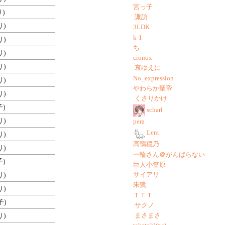
宮っ子
)
諏訪
り)
3LDK
k-1
り)
ち
り)
cronox
り)
哀ゆえに
No_expression
り)
やわらか聖帝
り)
くさりかけ
子)
scharl
り)
pera
Lent
り)
高鴨穏乃
り)
一輪さん＠がんばらない
子)
巨人小笠原
サイアリ
り)
朱鷺
り)
ＴＴＴ
子)
サクノ
まさまさ
り)