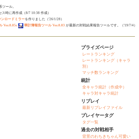
会い系ツール。
時に再作成（8/7 10:38 作成）
ダウンロードミラー
を作りました（'26/1/28）
er.0.05c
華計簿報告ツール Ver.0.03
が最新の対戦結果報告ツールです。（'19/7/4）
プライズページ
レートランキング
レートランキング（キャラ
別）
マッチ数ランキング
統計
全キャラ統計（作成中）
キャラ対キャラ統計
リプレイ
最新リプレイファイル
プレイヤータグ
タグ一覧
過去の対戦相手
背景のわちきちゃん可愛い