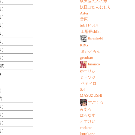
り)
破天荒の人の形
妖怪ぼたんむしり
り)
Aster
り)
雪原
り)
tnk114514
工場長shiki
り)
threshold
り)
KRG
り)
まがとろん
gerubao
り)
hnanco
都)
ゆーりぃ
)
ミ＝ソジ
)
ペティロ
S.4
)
MASUZUSHI
)
すごく☆
り)
みある
り)
はるなす
えすけい
り)
codama
り)
kurokage