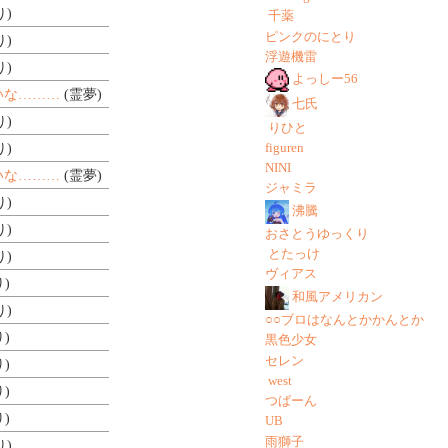
り)
千薬
ピンクのにとり
り)
浮遊機雷
り)
よっしー56
いな………
(霊夢)
七氏
り)
りひと
figuren
り)
NINI
いな………
(霊夢)
ジャミラ
り)
沸騰
り)
おさとうゆっくり
とたっけ
り)
ヴィアス
)
和風アメリカン
り)
○○ブロはなんとかかんとか
)
黒色少女
セレン
)
west
)
つばーん
)
UB
雨獅子
り)