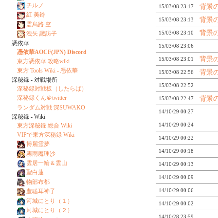
チルノ
背景
15/03/08 23:17
紅 美鈴
背景
15/03/08 23:13
霊烏路 空
背景
15/03/08 23:10
洩矢 諏訪子
憑依華
15/03/08 23:06
憑依華AOCF(JPN) Discord
背景
15/03/08 23:01
東方憑依華 攻略wiki
東方 Tools Wiki - 憑依華
背景
15/03/08 22:56
深秘録 - 対戦場所
15/03/08 22:52
深秘録対戦板（したらば）
深秘録くん＠twitter
背景
15/03/08 22:47
ランダム対戦 深SUWAKO
14/10/29 00:27
深秘録 - Wiki
14/10/29 00:24
東方深秘録 総合 Wiki
VIPで東方深秘録 Wiki
14/10/29 00:22
博麗霊夢
14/10/29 00:18
霧雨魔理沙
雲居一輪＆雲山
14/10/29 00:13
聖白蓮
14/10/29 00:09
物部布都
14/10/29 00:06
豊聡耳神子
河城にとり（１）
14/10/29 00:02
河城にとり（２）
14/10/28 23:59