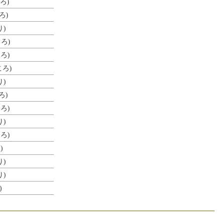
ろ)
ろ)
り)
ろ)
ろ)
ころ)
り)
ろ)
ろ)
り)
ろ)
)
り)
り)
)