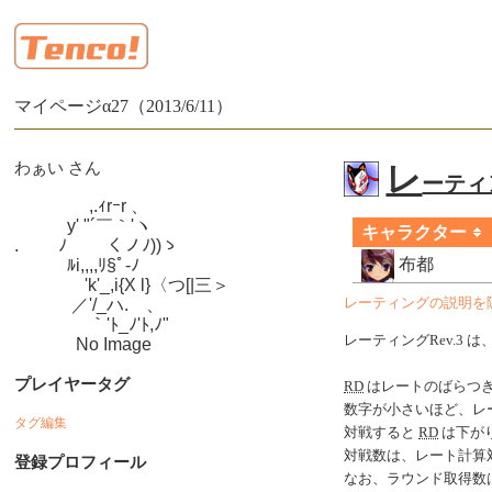
マイページα27（2013/6/11）
わぁい さん
レ
ーティン
　　　　 ,.ｨrｰr 、

　　　y' "´￣｀'ヽ

キャラクター
.　　 ﾉ　　 くノﾉ))ゝ

布都
　　　ﾙi,,,,ﾘ§ﾟ-ﾉ

　　　　'k'_,i{X l}〈つ[|三＞

　　　 ／'/_ハ.ゝ、

レーティングの説明を
　　　　 ｀'ﾄ_ﾉ'ﾄ,ﾉ"

レーティングRev.3 は
　　　  No Image
プレイヤータグ
RD
はレートのばらつ
数字が小さいほど、レ
タグ編集
対戦すると
RD
は下がり
対戦数は、レート計算
登録プロフィール
なお、ラウンド取得数