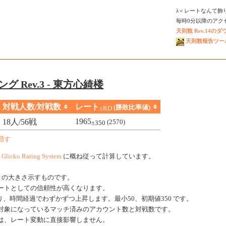
λ＜レートなんて飾
毎時0分以降のアクセス
天則観 Rev.14の
天則観報告ツール V
グ Rev.3 - 東方心綺楼
対戦人数/対戦数
レート
(勝敗比率値)
±RD
1965
18人/56戦
(2570)
±350
隠す
、
Glicko Rating System
に概ね従って計算しています。
きの大きさ示すものです。
ートとしての信頼性が高くなります。
、時間経過でわずかずつ上昇します。最小50、初期値350 です。
対象になっているマッチ済みのアカウント数と対戦数です。
は、レート変動に直接影響しません。