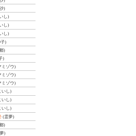
沙)
沙)
いし)
いし)
いし)
神子)
都)
子)
マミゾウ)
マミゾウ)
マミゾウ)
こいし)
こいし)
こいし)
勢
(霊夢)
都)
夢)