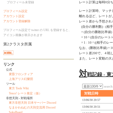
プロフィール未登録
レート計算は毎時0分
レート計算時、マッチ
プロフィール設定
アカウント設定
離れるほど、レートが
アカウント登録解除
レート差から予想され
(自分の勝利数) : (相
プロフィール設定で twitter の URL を登録すると、
= (自分の勝敗比率値) 
アイコン画像が表示されます
= 10 ^ (自分のレート/40
= 1 : 10 ^ ((相手のレ
第2クラスタ所属
なお、(勝敗比率値) = 10 ^
レート差200で、４
また、レート変動の大
リンク
公式
対
戦記録 - 
黄昏フロンティア
上海アリス幻樂団
ツール
search
東方 Tools Wiki
Tenco! レート推定（仮）
対戦日時
非想天則 - 対戦場所
13/06/30 20:57
東方非想天則 日本サーバー Discord
13/06/30 20:51
なまかわねむの天則交流用 Discord
SokuBoard