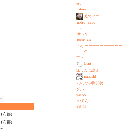
esu
katana
えぬいー
aoiro_unko
tiri
サンヤ
kameiwa
ふぃーーーーーーーーーー
ーーゆ
ナツ
Lent
逆しまに廻せ
nanashi
のっつ@弾闘勢
ダル
yazoo
号
やてんこ
BSれい
(布都)
(布都)