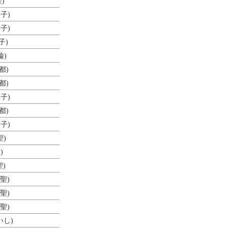
聖)
神子)
神子)
子)
輪)
都)
都)
神子)
都)
神子)
聖)
)
聖)
(聖)
(聖)
(聖)
いし)