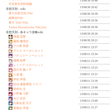
13/06/30 20:48
非非想天則対戦板
13/06/30 20:42
非想天則 - wiki
東方非想天則 Wiki
13/06/30 20:39
細東攻Wiki
13/06/30 20:36
東方 Tools Wiki
Touhou Hisoutensoku Wiki (en)
13/06/30 20:30
非想天則 - 各キャラ攻略wiki
13/06/30 20:26
博麗 霊夢
13/06/30 20:21
霧雨 魔理沙
十六夜 咲夜
13/06/11 23:37
アリス マーガトロイド
13/06/11 23:34
パチュリー ノーレッジ
魂魄 妖夢
13/06/11 23:29
レミリア スカーレット
13/06/11 23:25
西行寺 幽々子
13/06/11 23:21
八雲 紫
伊吹 萃香
13/06/11 23:18
鈴仙 優曇華院 イナバ
13/06/11 23:08
射命丸 文
小野塚 小町
13/06/11 23:04
永江 衣玖
13/06/11 23:00
比那名居 天子
13/06/11 21:27
東風谷 早苗