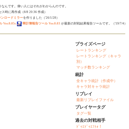
りなんです。偉い人にはそれがわからんのです。
時に再作成（8/8 20:36 作成）
ダウンロードミラー
を作りました（'26/1/28）
er.0.05c
華計簿報告ツール Ver.0.03
が最新の対戦結果報告ツールです。（'19/7/4）
プライズページ
レートランキング
レートランキング（キャラ
別）
マッチ数ランキング
統計
全キャラ統計（作成中）
キャラ対キャラ統計
リプレイ
最新リプレイファイル
プレイヤータグ
タグ一覧
過去の対戦相手
ﾄﾞｩｴﾄﾞｩｴﾌﾄｫ！