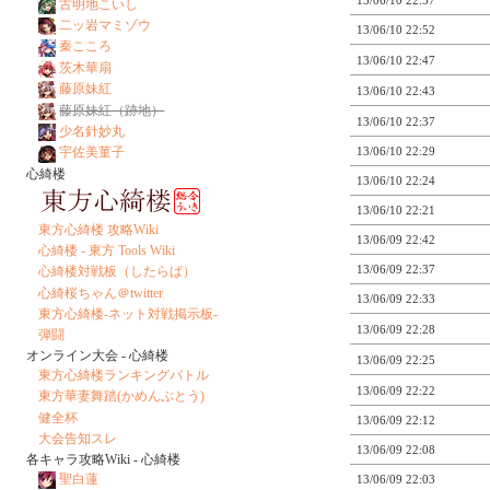
13/06/10 22:57
古明地こいし
二ッ岩マミゾウ
13/06/10 22:52
秦こころ
13/06/10 22:47
茨木華扇
藤原妹紅
13/06/10 22:43
藤原妹紅（跡地）
13/06/10 22:37
少名針妙丸
宇佐美菫子
13/06/10 22:29
心綺楼
13/06/10 22:24
13/06/10 22:21
東方心綺楼 攻略Wiki
13/06/09 22:42
心綺楼 - 東方 Tools Wiki
13/06/09 22:37
心綺楼対戦板（したらば）
心綺桜ちゃん＠twitter
13/06/09 22:33
東方心綺楼-ネット対戦掲示板-
13/06/09 22:28
弾闘
オンライン大会 - 心綺楼
13/06/09 22:25
東方心綺楼ランキングバトル
13/06/09 22:22
東方華妻舞踏(かめんぶとう)
健全杯
13/06/09 22:12
大会告知スレ
13/06/09 22:08
各キャラ攻略Wiki - 心綺楼
聖白蓮
13/06/09 22:03