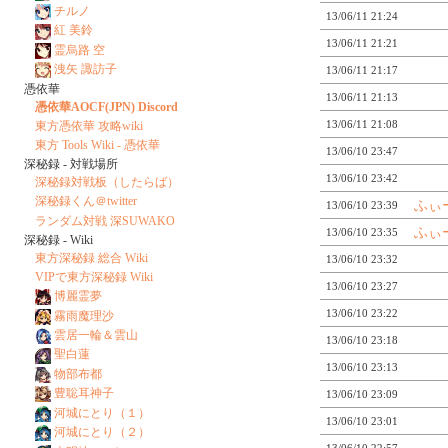
チルノ
13/06/11 21:24
紅 美鈴
13/06/11 21:21
霊烏路 空
洩矢 諏訪子
13/06/11 21:17
憑依華
13/06/11 21:13
憑依華AOCF(JPN) Discord
13/06/11 21:08
東方憑依華 攻略wiki
東方 Tools Wiki - 憑依華
13/06/10 23:47
深秘録 - 対戦場所
13/06/10 23:42
深秘録対戦板（したらば）
深秘録くん＠twitter
ふぃ
13/06/10 23:39
ランダム対戦 深SUWAKO
ふぃ
13/06/10 23:35
深秘録 - Wiki
東方深秘録 総合 Wiki
13/06/10 23:32
VIPで東方深秘録 Wiki
13/06/10 23:27
博麗霊夢
13/06/10 23:22
霧雨魔理沙
雲居一輪＆雲山
13/06/10 23:18
聖白蓮
13/06/10 23:13
物部布都
豊聡耳神子
13/06/10 23:09
河城にとり（１）
13/06/10 23:01
河城にとり（２）