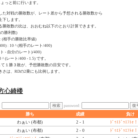
ちょっと前に行います。
した対戦の勝敗数が、レート差から予想される勝敗数から
上下します。
る勝敗数の比は、おおむね以下のとおり計算できます。
手の勝利数)
: (相手の勝敗比率値)
0) : 10 ^ (相手のレート/400)
ート - 自分のレート)/400)
 (レート/400 - 1.5) です。
戦して１勝３敗が、予想勝敗数の目安です。
きさは、RDの2乗にも比例します。
東方心綺楼
検索
復
:
password:
勝ち
成績
負け
わぁい (布都)
2 - 1
ﾄﾞｩｴﾄﾞｩｴﾌﾄｫ！
わぁい (布都)
2 - 0
ﾄﾞｩｴﾄﾞｩｴﾌﾄｫ！