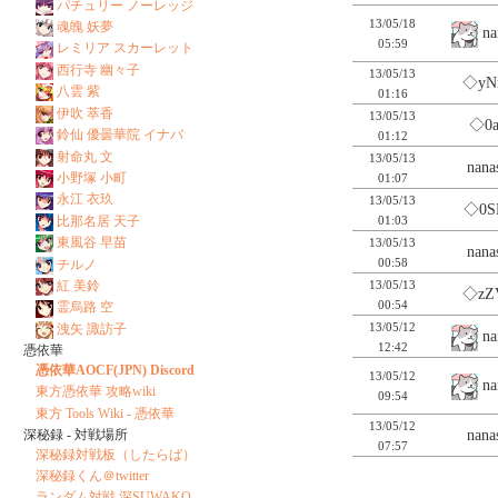
パチュリー ノーレッジ
13/05/18
魂魄 妖夢
na
05:59
レミリア スカーレット
西行寺 幽々子
13/05/13
◇yN
八雲 紫
01:16
伊吹 萃香
13/05/13
◇0a
鈴仙 優曇華院 イナバ
01:12
射命丸 文
13/05/13
nan
小野塚 小町
01:07
永江 衣玖
13/05/13
◇0S
01:03
比那名居 天子
東風谷 早苗
13/05/13
nan
00:58
チルノ
13/05/13
紅 美鈴
◇zZ
00:54
霊烏路 空
13/05/12
洩矢 諏訪子
na
12:42
憑依華
憑依華AOCF(JPN) Discord
13/05/12
na
東方憑依華 攻略wiki
09:54
東方 Tools Wiki - 憑依華
13/05/12
nan
深秘録 - 対戦場所
07:57
深秘録対戦板（したらば）
深秘録くん＠twitter
ランダム対戦 深SUWAKO