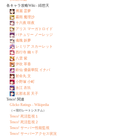
各キャラ攻略Wiki - 緋想天
博麗 霊夢
霧雨 魔理沙
十六夜 咲夜
アリス マーガトロイド
パチュリー ノーレッジ
魂魄 妖夢
レミリア スカーレット
西行寺 幽々子
八雲 紫
伊吹 萃香
鈴仙 優曇華院 イナバ
射命丸 文
小野塚 小町
永江 衣玖
比那名居 天子
Tenco! 関連
Glicko Ratings - Wikipedia
（＝現行レートシステム）
Tenco! 死活監視１
Tenco! 死活監視２
Tenco! サーバー性能監視
Tenco! サーバーアクセス状況