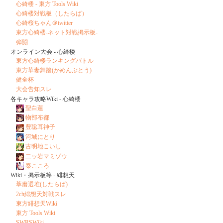
心綺楼 - 東方 Tools Wiki
心綺楼対戦板（したらば）
心綺桜ちゃん＠twitter
東方心綺楼-ネット対戦掲示板-
弾闘
オンライン大会 - 心綺楼
東方心綺楼ランキングバトル
東方華妻舞踏(かめんぶとう)
健全杯
大会告知スレ
各キャラ攻略Wiki - 心綺楼
聖白蓮
物部布都
豊聡耳神子
河城にとり
古明地こいし
二ッ岩マミゾウ
秦こころ
Wiki・掲示板等 - 緋想天
萃磨選堆(したらば)
2ch緋想天対戦スレ
東方緋想天Wiki
東方 Tools Wiki
SWRSWiki