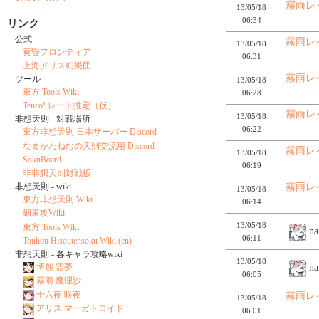
霧雨レ
13/05/18
06:34
リンク
公式
霧雨レ
13/05/18
黄昏フロンティア
06:31
上海アリス幻樂団
霧雨レ
ツール
13/05/18
東方 Tools Wiki
06:28
Tenco! レート推定（仮）
霧雨レ
13/05/18
非想天則 - 対戦場所
06:22
東方非想天則 日本サーバー Discord
なまかわねむの天則交流用 Discord
霧雨レ
13/05/18
SokuBoard
06:19
非非想天則対戦板
霧雨レ
非想天則 - wiki
13/05/18
東方非想天則 Wiki
06:14
細東攻Wiki
13/05/18
東方 Tools Wiki
na
06:11
Touhou Hisoutensoku Wiki (en)
非想天則 - 各キャラ攻略wiki
13/05/18
na
博麗 霊夢
06:05
霧雨 魔理沙
十六夜 咲夜
霧雨レ
13/05/18
アリス マーガトロイド
06:01