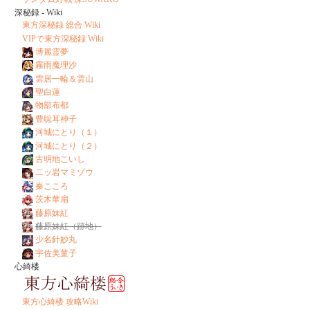
深秘録 - Wiki
東方深秘録 総合 Wiki
VIPで東方深秘録 Wiki
博麗霊夢
霧雨魔理沙
雲居一輪＆雲山
聖白蓮
物部布都
豊聡耳神子
河城にとり（１）
河城にとり（２）
古明地こいし
二ッ岩マミゾウ
秦こころ
茨木華扇
藤原妹紅
藤原妹紅（跡地）
少名針妙丸
宇佐美菫子
心綺楼
東方心綺楼 攻略Wiki