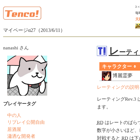
λ
毎
天
マイページα27（2013/6/11）
nanashi さん
レ
ーティン
キャラクター
博麗霊夢
レーティングの説明
レーティングRev.3 
プレイヤータグ
ます。
中の人
リプレイ公開自由
RD
はレートのばら
居酒屋
数字が小さいほど、
瀟洒な開発者
対戦すると
RD
は下