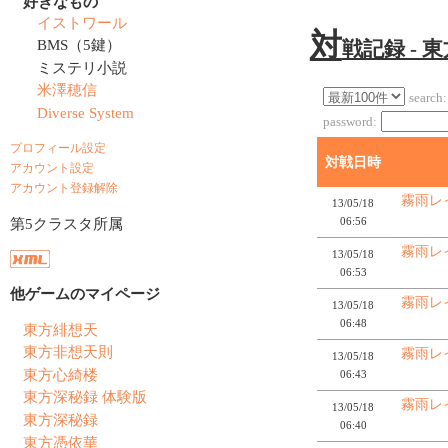
好きなもの
イストワール
対
BMS（5鍵）
戦記録 - 
ミステリ小説
米澤穂信
search:
Diverse System
password:
プロフィール設定
対戦日時
アカウント設定
アカウント登録解除
霧雨レ
13/05/18
06:56
第5クラスタ所属
霧雨レ
13/05/18
06:53
他ゲームのマイページ
霧雨レ
13/05/18
06:48
東方緋想天
東方非想天則
霧雨レ
13/05/18
東方心綺楼
06:43
東方深秘録 体験版
霧雨レ
13/05/18
東方深秘録
06:40
東方憑依華