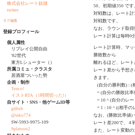
株式会社レート奴隷
50、初期値350 です
twitter
対戦数は、レート計
対戦数です。
タグ編集
なお、ラウンド取得
登録プロフィール
レート計算は毎時0
個人属性
レート計算時、マッ
リプレイ公開自由
勝敗数から
'82世代
東方Lシューター（）
離れるほど、レート
所属コミュ・クラスタ
レート差から予想さ
居酒屋ついった勢
きます。
企画・制作
(自分の勝利数) : 
Tenco!
= (自分の勝敗比率値
イストRTA（1時間切った!）
= 10 ^ (自分のレート/
自サイト・SNS・他ゲームID等
= 1 : 10 ^ ((相
github
@tako774
なお、(勝敗比率値) = 1
SW-5993-9975-109
レート差200で、
Splatoon2
また、レート変動の