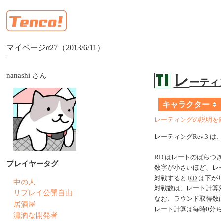
マイページα27（2013/6/11）
nanashi さん
レ
ーティン
キャラクター
レーティングの説明を
レーティングRev.3 は
RD
はレートのばらつ
プレイヤータグ
数字が小さいほど、レ
対戦すると
RD
は下がり
中の人
対戦数は、レート計算
リプレイ公開自由
なお、ラウンド取得数
居酒屋
レート計算は毎時0分
瀟洒な開発者