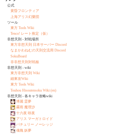
公式
黄昏フロンティア
上海アリス幻樂団
ツール
東方 Tools Wiki
Tenco! レート推定（仮）
非想天則 - 対戦場所
東方非想天則 日本サーバー Discord
なまかわねむの天則交流用 Discord
SokuBoard
非非想天則対戦板
非想天則 - wiki
東方非想天則 Wiki
細東攻Wiki
東方 Tools Wiki
Touhou Hisoutensoku Wiki (en)
非想天則 - 各キャラ攻略wiki
博麗 霊夢
霧雨 魔理沙
十六夜 咲夜
アリス マーガトロイド
パチュリー ノーレッジ
魂魄 妖夢