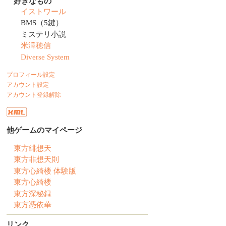
好きなもの
イストワール
BMS（5鍵）
ミステリ小説
米澤穂信
Diverse System
プロフィール設定
アカウント設定
アカウント登録解除
他ゲームのマイページ
東方緋想天
東方非想天則
東方心綺楼 体験版
東方心綺楼
東方深秘録
東方憑依華
リンク