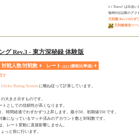
λ＜Tenco! は出
毎時0分以降のアクセス
天則観 Rev.14の
天則観報告ツール V
グ Rev.3 - 東方深秘録 体験版
対戦人数/対戦数
レート
(勝敗比率値)
±RD
隠す
、
Glicko Rating System
に概ね従って計算しています。
きの大きさ示すものです。
ートとしての信頼性が高くなります。
、時間経過でわずかずつ上昇します。最小50、初期値350 です。
対象になっているマッチ済みのアカウント数と対戦数です。
は、レート変動に直接影響しません。
ちょっと前に行います。