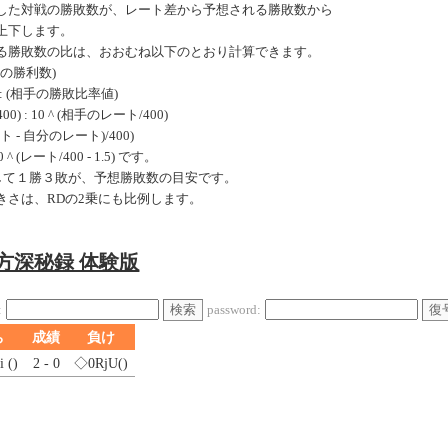
した対戦の勝敗数が、レート差から予想される勝敗数から
上下します。
る勝敗数の比は、おおむね以下のとおり計算できます。
手の勝利数)
: (相手の勝敗比率値)
0) : 10 ^ (相手のレート/400)
ート - 自分のレート)/400)
 (レート/400 - 1.5) です。
戦して１勝３敗が、予想勝敗数の目安です。
きさは、RDの2乗にも比例します。
東方深秘録 体験版
検索
復
:
password:
ち
成績
負け
i ()
2 - 0
◇0RjU
()