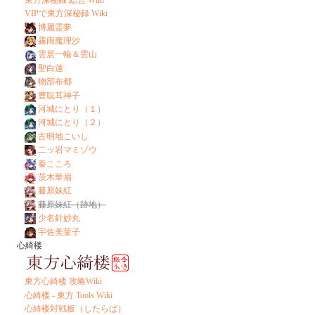
東方深秘録 総合 Wiki
VIPで東方深秘録 Wiki
博麗霊夢
霧雨魔理沙
雲居一輪＆雲山
聖白蓮
物部布都
豊聡耳神子
河城にとり（１）
河城にとり（２）
古明地こいし
二ッ岩マミゾウ
秦こころ
茨木華扇
藤原妹紅
藤原妹紅（跡地）
少名針妙丸
宇佐美菫子
心綺楼
東方心綺楼 攻略Wiki
心綺楼 - 東方 Tools Wiki
心綺楼対戦板（したらば）