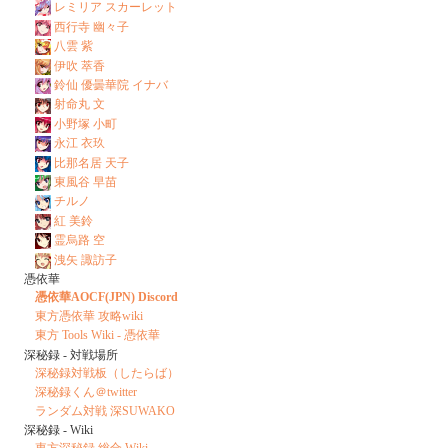
レミリア スカーレット
西行寺 幽々子
八雲 紫
伊吹 萃香
鈴仙 優曇華院 イナバ
射命丸 文
小野塚 小町
永江 衣玖
比那名居 天子
東風谷 早苗
チルノ
紅 美鈴
霊烏路 空
洩矢 諏訪子
憑依華
憑依華AOCF(JPN) Discord
東方憑依華 攻略wiki
東方 Tools Wiki - 憑依華
深秘録 - 対戦場所
深秘録対戦板（したらば）
深秘録くん＠twitter
ランダム対戦 深SUWAKO
深秘録 - Wiki