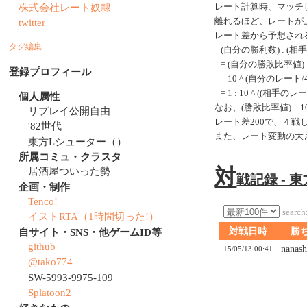
株式会社レート奴隷
レート計算時、マッチ
離れるほど、レートが
twitter
レート差から予想され
タグ編集
(自分の勝利数) : (相
= (自分の勝敗比率値) 
登録プロフィール
= 10 ^ (自分のレート/40
= 1 : 10 ^ ((相手のレ
個人属性
なお、(勝敗比率値) = 10 ^
リプレイ公開自由
レート差200で、４
'82世代
また、レート変動の大
東方Lシューター（）
所属コミュ・クラスタ
対
居酒屋ついった勢
戦記録 - 
企画・制作
Tenco!
search
イストRTA（1時間切った!）
自サイト・SNS・他ゲームID等
対戦日時
勝
github
nanash
15/05/13 00:41
@tako774
SW-5993-9975-109
Splatoon2