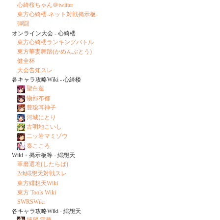
心綺桜ちゃん＠twitter
東方心綺楼-ネット対戦掲示板-
弾闘
オンライン大会 - 心綺楼
東方心綺楼ランキングバトル
東方華妻舞踏(かめんぶとう)
健全杯
大会告知スレ
各キャラ攻略Wiki - 心綺楼
聖白蓮
物部布都
豊聡耳神子
河城にとり
古明地こいし
二ッ岩マミゾウ
秦こころ
Wiki・掲示板等 - 緋想天
萃磨選堆(したらば)
2ch緋想天対戦スレ
東方緋想天Wiki
東方 Tools Wiki
SWRSWiki
各キャラ攻略Wiki - 緋想天