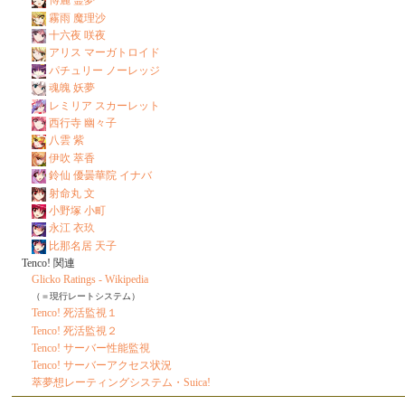
博麗 霊夢
霧雨 魔理沙
十六夜 咲夜
アリス マーガトロイド
パチュリー ノーレッジ
魂魄 妖夢
レミリア スカーレット
西行寺 幽々子
八雲 紫
伊吹 萃香
鈴仙 優曇華院 イナバ
射命丸 文
小野塚 小町
永江 衣玖
比那名居 天子
Tenco! 関連
Glicko Ratings - Wikipedia
（＝現行レートシステム）
Tenco! 死活監視１
Tenco! 死活監視２
Tenco! サーバー性能監視
Tenco! サーバーアクセス状況
萃夢想レーティングシステム・Suica!