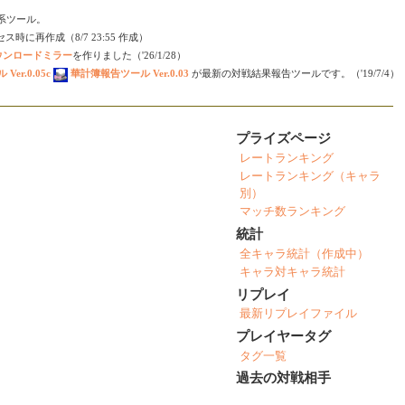
会い系ツール。
時に再作成（8/7 23:55 作成）
ダウンロードミラー
を作りました（'26/1/28）
er.0.05c
華計簿報告ツール Ver.0.03
が最新の対戦結果報告ツールです。（'19/7/4）
プライズページ
レートランキング
レートランキング（キャラ
別）
マッチ数ランキング
統計
全キャラ統計（作成中）
キャラ対キャラ統計
リプレイ
最新リプレイファイル
プレイヤータグ
タグ一覧
過去の対戦相手