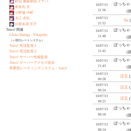
鈴仙 優曇華院 イナバ
ぽっちゃり
10/07/15
射命丸 文
21:56
(
小野塚 小町
10/07/15
永江 衣玖
Ne
21:52
比那名居 天子
Tenco! 関連
ぽっちゃり
10/07/15
Glicko Ratings - Wikipedia
21:48
(
（＝現行レートシステム）
ぽっちゃり
Tenco! 死活監視１
10/07/15
21:45
Tenco! 死活監視２
(
Tenco! サーバー性能監視
ぽっちゃり
10/07/15
Tenco! サーバーアクセス状況
21:43
(
萃夢想レーティングシステム・Suica!
10/07/13
涼玉
00:28
10/07/13
涼玉
00:24
10/07/13
涼玉
00:21
ぽっちゃり
10/07/13
00:18
(
ぽっちゃり
10/07/13
00:14
(