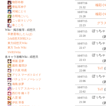
物部布都
10/07/16
極彩小
豊聡耳神子
21:32
河城にとり
10/07/16
極彩小
古明地こいし
21:28
二ッ岩マミゾウ
10/07/15
グラ
秦こころ
22:23
Wiki・掲示板等 - 緋想天
ぽっちゃり
10/07/15
萃磨選堆(したらば)
22:20
(
2ch緋想天対戦スレ
ぽっちゃり
東方緋想天Wiki
10/07/15
東方 Tools Wiki
22:17
(
SWRSWiki
ぽっちゃり
10/07/15
各キャラ攻略Wiki - 緋想天
22:13
(
博麗 霊夢
霧雨 魔理沙
10/07/15
ToT
(
十六夜 咲夜
22:08
アリス マーガトロイド
ぽっちゃり
10/07/15
パチュリー ノーレッジ
22:06
(
魂魄 妖夢
10/07/15
レミリア スカーレット
ToT
(
22:02
西行寺 幽々子
ぽっちゃり
八雲 紫
10/07/15
21:58
伊吹 萃香
(