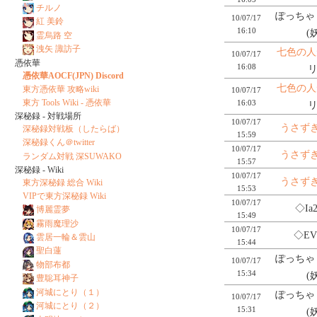
チルノ
ぽっちゃり
10/07/17
紅 美鈴
16:10
(
霊烏路 空
洩矢 諏訪子
七色の人
10/07/17
憑依華
16:08
リ
憑依華AOCF(JPN) Discord
七色の人
東方憑依華 攻略wiki
10/07/17
東方 Tools Wiki - 憑依華
16:03
リ
深秘録 - 対戦場所
10/07/17
うさず
深秘録対戦板（したらば）
15:59
深秘録くん＠twitter
10/07/17
うさず
ランダム対戦 深SUWAKO
15:57
深秘録 - Wiki
10/07/17
うさず
東方深秘録 総合 Wiki
15:53
VIPで東方深秘録 Wiki
10/07/17
◇Ia
博麗霊夢
15:49
霧雨魔理沙
10/07/17
◇EV
雲居一輪＆雲山
15:44
聖白蓮
ぽっちゃり
10/07/17
物部布都
15:34
(
豊聡耳神子
河城にとり（１）
ぽっちゃり
10/07/17
河城にとり（２）
15:31
(