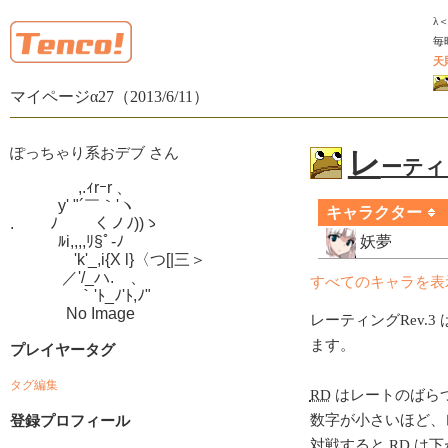
λ
毎
天
マイページα27（2013/6/11）
ぽっちゃり系おデブ さん
レ
ーティン
　　　　 ,.ｨrｰr 、

　　　y' "´￣｀'ヽ

キャラクター
.　　 ﾉ　　 くノﾉ))ゝ

　　　ﾙi,,,,ﾘ§ﾟ-ﾉ

妖夢
　　　　'k'_,i{X l}〈つ[|三＞

　　　 ／'/_ハ.ゝ、

すべてのキャラを表
　　　　 ｀'ﾄ_ﾉ'ﾄ,ﾉ"

　　　  No Image
レーティングRev.3 
ます。
プレイヤータグ
タグ編集
RD
はレートのばら
数字が小さいほど、
登録プロフィール
対戦すると
RD
は下