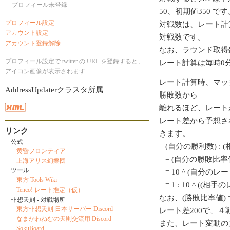
プロフィール未登録
50、初期値350 です
プロフィール設定
対戦数は、レート計
アカウント設定
対戦数です。
アカウント登録解除
なお、ラウンド取得
プロフィール設定で twitter の URL を登録すると、
レート計算は毎時0
アイコン画像が表示されます
レート計算時、マッ
AddressUpdaterクラスタ所属
勝敗数から
離れるほど、レート
レート差から予想さ
リンク
きます。
公式
(自分の勝利数) : 
黄昏フロンティア
= (自分の勝敗比率値
上海アリス幻樂団
ツール
= 10 ^ (自分のレート/
東方 Tools Wiki
= 1 : 10 ^ ((相
Tenco! レート推定（仮）
なお、(勝敗比率値) = 1
非想天則 - 対戦場所
東方非想天則 日本サーバー Discord
レート差200で、
なまかわねむの天則交流用 Discord
また、レート変動の
SokuBoard