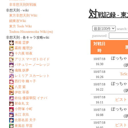
非非想天則対戦板
非想天則 - wiki
対
戦記録 - 
東方非想天則 Wiki
細東攻Wiki
東方 Tools Wiki
search:
Touhou Hisoutensoku Wiki (en)
password:
非想天則 - 各キャラ攻略wiki
博麗 霊夢
対戦日
霧雨 魔理沙
時
十六夜 咲夜
ぽっちゃり
10/07/18
アリス マーガトロイド
16:30
パチュリー ノーレッジ
(
魂魄 妖夢
10/07/18
TeSt
レミリア スカーレット
16:26
西行寺 幽々子
ぽっちゃり
10/07/18
八雲 紫
16:22
(
伊吹 萃香
10/07/18
鈴仙 優曇華院 イナバ
ピスト
16:11
射命丸 文
ぽっちゃり
小野塚 小町
10/07/18
永江 衣玖
16:08
(
比那名居 天子
10/07/18
ピスト
東風谷 早苗
16:05