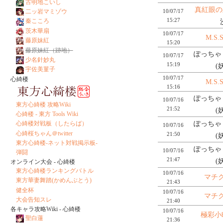
古明地こいし
真紅眼の
10/07/17
二ッ岩マミゾウ
15:27
秦こころ
茨木華扇
10/07/17
M.S.
藤原妹紅
15:20
藤原妹紅（跡地）
ぽっちゃり
10/07/17
少名針妙丸
15:19
(
宇佐美菫子
10/07/17
心綺楼
M.S.
15:16
ぽっちゃり
10/07/16
東方心綺楼 攻略Wiki
21:52
(
心綺楼 - 東方 Tools Wiki
ぽっちゃり
心綺楼対戦板（したらば）
10/07/16
心綺桜ちゃん＠twitter
21:50
(
東方心綺楼-ネット対戦掲示板-
ぽっちゃり
10/07/16
弾闘
21:47
(
オンライン大会 - 心綺楼
東方心綺楼ランキングバトル
10/07/16
マチ
東方華妻舞踏(かめんぶとう)
21:43
健全杯
10/07/16
マチ
大会告知スレ
21:40
各キャラ攻略Wiki - 心綺楼
10/07/16
極彩小
聖白蓮
21:36