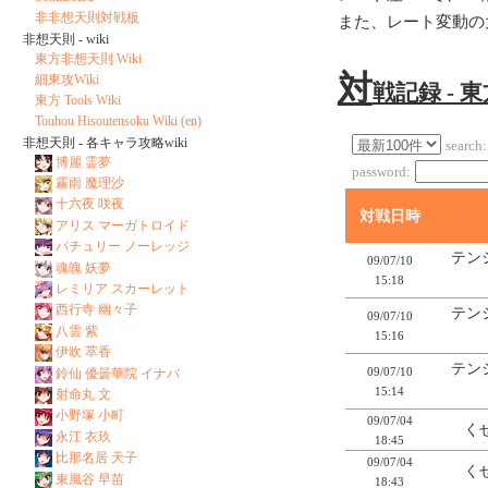
非非想天則対戦板
また、レート変動の
非想天則 - wiki
東方非想天則 Wiki
対
細東攻Wiki
戦記録 - 
東方 Tools Wiki
Touhou Hisoutensoku Wiki (en)
非想天則 - 各キャラ攻略wiki
search:
博麗 霊夢
password:
霧雨 魔理沙
十六夜 咲夜
対戦日時
アリス マーガトロイド
パチュリー ノーレッジ
テン
09/07/10
魂魄 妖夢
15:18
レミリア スカーレット
西行寺 幽々子
テン
09/07/10
八雲 紫
15:16
伊吹 萃香
テン
09/07/10
鈴仙 優曇華院 イナバ
15:14
射命丸 文
小野塚 小町
09/07/04
くせ
永江 衣玖
18:45
比那名居 天子
09/07/04
くせ
東風谷 早苗
18:43