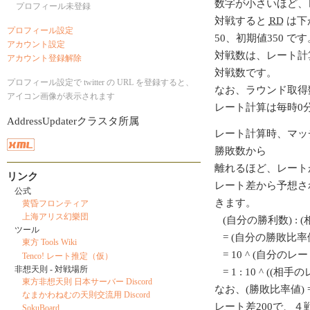
数字が小さいほど、
プロフィール未登録
対戦すると
RD
は下
プロフィール設定
50、初期値350 です
アカウント設定
対戦数は、レート計
アカウント登録解除
対戦数です。
プロフィール設定で twitter の URL を登録すると、
なお、ラウンド取得
アイコン画像が表示されます
レート計算は毎時0
AddressUpdaterクラスタ所属
レート計算時、マッ
勝敗数から
離れるほど、レート
リンク
レート差から予想さ
公式
きます。
黄昏フロンティア
上海アリス幻樂団
(自分の勝利数) : 
ツール
= (自分の勝敗比率値
東方 Tools Wiki
= 10 ^ (自分のレート/
Tenco! レート推定（仮）
非想天則 - 対戦場所
= 1 : 10 ^ ((相
東方非想天則 日本サーバー Discord
なお、(勝敗比率値) = 1
なまかわねむの天則交流用 Discord
レート差200で、
SokuBoard