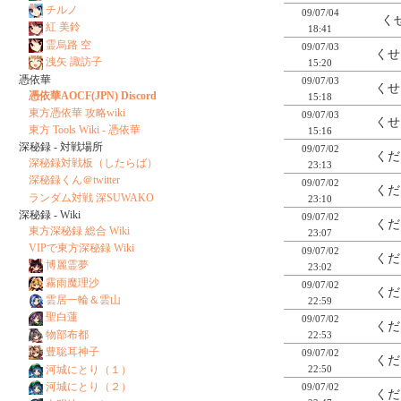
チルノ
09/07/04
くせ
紅 美鈴
18:41
霊烏路 空
09/07/03
くせ
洩矢 諏訪子
15:20
憑依華
09/07/03
くせ
憑依華AOCF(JPN) Discord
15:18
東方憑依華 攻略wiki
09/07/03
くせ
東方 Tools Wiki - 憑依華
15:16
深秘録 - 対戦場所
09/07/02
くだ
深秘録対戦板（したらば）
23:13
深秘録くん＠twitter
09/07/02
くだ
ランダム対戦 深SUWAKO
23:10
深秘録 - Wiki
09/07/02
くだ
東方深秘録 総合 Wiki
23:07
VIPで東方深秘録 Wiki
09/07/02
くだ
博麗霊夢
23:02
霧雨魔理沙
09/07/02
くだ
雲居一輪＆雲山
22:59
聖白蓮
09/07/02
くだ
物部布都
22:53
豊聡耳神子
09/07/02
くだ
河城にとり（１）
22:50
河城にとり（２）
09/07/02
くだ