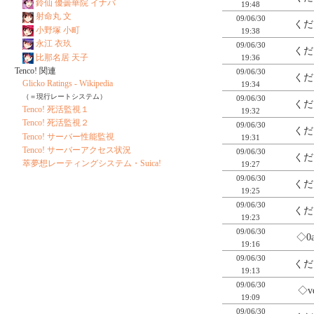
鈴仙 優曇華院 イナバ
19:48
射命丸 文
09/06/30
くだ
小野塚 小町
19:38
永江 衣玖
09/06/30
くだ
比那名居 天子
19:36
Tenco! 関連
09/06/30
くだ
Glicko Ratings - Wikipedia
19:34
（＝現行レートシステム）
09/06/30
くだ
Tenco! 死活監視１
19:32
Tenco! 死活監視２
09/06/30
くだ
Tenco! サーバー性能監視
19:31
Tenco! サーバーアクセス状況
09/06/30
くだ
萃夢想レーティングシステム・Suica!
19:27
09/06/30
くだ
19:25
09/06/30
くだ
19:23
09/06/30
◇0
19:16
09/06/30
くだ
19:13
09/06/30
◇v
19:09
09/06/30