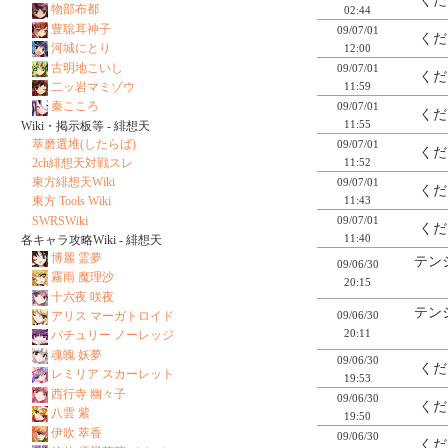
くだ
物部布都
02:44
豊聡耳神子
09/07/01
くだ
河城にとり
12:00
古明地こいし
09/07/01
くだ
11:59
二ッ岩マミゾウ
秦こころ
09/07/01
くだ
11:55
Wiki・掲示板等 - 緋想天
萃磨選堆(したらば)
09/07/01
くだ
11:52
2ch緋想天対戦スレ
東方緋想天Wiki
09/07/01
くだ
11:43
東方 Tools Wiki
SWRSWiki
09/07/01
くだ
11:40
各キャラ攻略Wiki - 緋想天
博麗 霊夢
テン
09/06/30
霧雨 魔理沙
20:15
十六夜 咲夜
テン
09/06/30
アリス マーガトロイド
20:11
パチュリー ノーレッジ
魂魄 妖夢
09/06/30
くだ
レミリア スカーレット
19:53
西行寺 幽々子
09/06/30
くだ
八雲 紫
19:50
伊吹 萃香
09/06/30
くだ