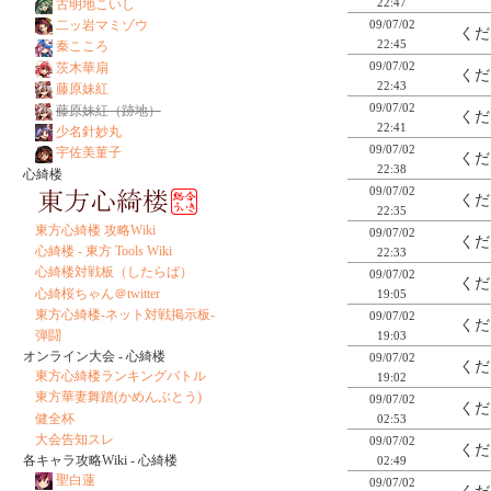
22:47
古明地こいし
09/07/02
二ッ岩マミゾウ
くだ
22:45
秦こころ
09/07/02
茨木華扇
くだ
22:43
藤原妹紅
09/07/02
藤原妹紅（跡地）
くだ
22:41
少名針妙丸
09/07/02
宇佐美菫子
くだ
22:38
心綺楼
09/07/02
くだ
22:35
東方心綺楼 攻略Wiki
09/07/02
くだ
心綺楼 - 東方 Tools Wiki
22:33
心綺楼対戦板（したらば）
09/07/02
くだ
心綺桜ちゃん＠twitter
19:05
東方心綺楼-ネット対戦掲示板-
09/07/02
くだ
弾闘
19:03
オンライン大会 - 心綺楼
09/07/02
くだ
東方心綺楼ランキングバトル
19:02
東方華妻舞踏(かめんぶとう)
09/07/02
くだ
健全杯
02:53
大会告知スレ
09/07/02
くだ
各キャラ攻略Wiki - 心綺楼
02:49
聖白蓮
09/07/02