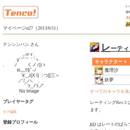
λ
毎
天
マイページα27（2013/6/11）
テンシンハン さん
レ
ーティン
　　　　 ,.ｨrｰr 、

　　　y' "´￣｀'ヽ

キャラクター
.　　 ﾉ　　 くノﾉ))ゝ

　　　ﾙi,,,,ﾘ§ﾟ-ﾉ

魔理沙
　　　　'k'_,i{X l}〈つ[|三＞

妖夢
　　　 ／'/_ハ.ゝ、

　　　　 ｀'ﾄ_ﾉ'ﾄ,ﾉ"

　　　  No Image
すべてのキャラを表
プレイヤータグ
レーティングRev.3 
ます。
タグ編集
登録プロフィール
RD
はレートのばら