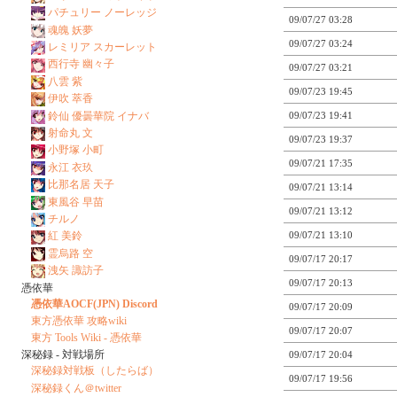
パチュリー ノーレッジ
09/07/27 03:28
魂魄 妖夢
09/07/27 03:24
レミリア スカーレット
西行寺 幽々子
09/07/27 03:21
八雲 紫
09/07/23 19:45
伊吹 萃香
鈴仙 優曇華院 イナバ
09/07/23 19:41
射命丸 文
09/07/23 19:37
小野塚 小町
09/07/21 17:35
永江 衣玖
比那名居 天子
09/07/21 13:14
東風谷 早苗
09/07/21 13:12
チルノ
09/07/21 13:10
紅 美鈴
霊烏路 空
09/07/17 20:17
洩矢 諏訪子
09/07/17 20:13
憑依華
憑依華AOCF(JPN) Discord
09/07/17 20:09
東方憑依華 攻略wiki
09/07/17 20:07
東方 Tools Wiki - 憑依華
深秘録 - 対戦場所
09/07/17 20:04
深秘録対戦板（したらば）
09/07/17 19:56
深秘録くん＠twitter