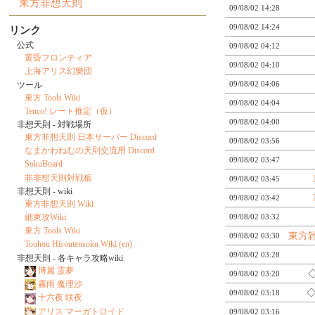
東方非想天則
09/08/02 14:28
09/08/02 14:24
リンク
公式
09/08/02 04:12
黄昏フロンティア
09/08/02 04:10
上海アリス幻樂団
09/08/02 04:06
ツール
東方 Tools Wiki
09/08/02 04:04
Tenco! レート推定（仮）
09/08/02 04:00
非想天則 - 対戦場所
東方非想天則 日本サーバー Discord
09/08/02 03:56
なまかわねむの天則交流用 Discord
09/08/02 03:47
SokuBoard
非非想天則対戦板
09/08/02 03:45
非想天則 - wiki
09/08/02 03:42
東方非想天則 Wiki
細東攻Wiki
09/08/02 03:32
東方 Tools Wiki
東方雑
09/08/02 03:30
Touhou Hisoutensoku Wiki (en)
09/08/02 03:28
非想天則 - 各キャラ攻略wiki
博麗 霊夢
◇
09/08/02 03:20
霧雨 魔理沙
◇
09/08/02 03:18
十六夜 咲夜
アリス マーガトロイド
09/08/02 03:16