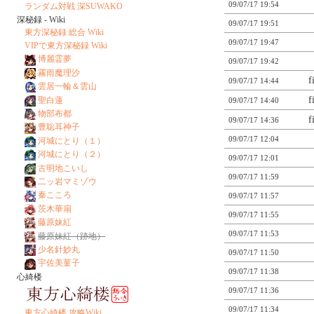
09/07/17 19:54
ランダム対戦 深SUWAKO
深秘録 - Wiki
09/07/17 19:51
東方深秘録 総合 Wiki
09/07/17 19:47
VIPで東方深秘録 Wiki
博麗霊夢
09/07/17 19:42
霧雨魔理沙
f
09/07/17 14:44
雲居一輪＆雲山
f
聖白蓮
09/07/17 14:40
物部布都
f
09/07/17 14:36
豊聡耳神子
09/07/17 12:04
河城にとり（１）
河城にとり（２）
09/07/17 12:01
古明地こいし
09/07/17 11:59
二ッ岩マミゾウ
秦こころ
09/07/17 11:57
茨木華扇
09/07/17 11:55
藤原妹紅
09/07/17 11:53
藤原妹紅（跡地）
少名針妙丸
09/07/17 11:50
宇佐美菫子
09/07/17 11:38
心綺楼
09/07/17 11:36
09/07/17 11:34
東方心綺楼 攻略Wiki