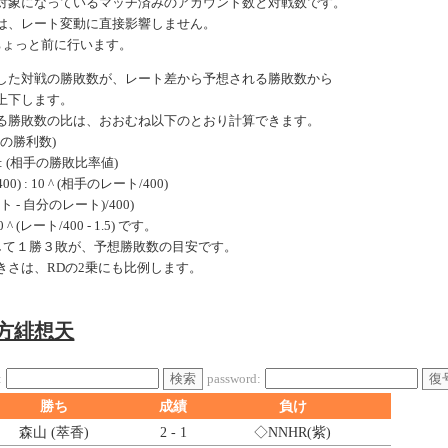
対象になっているマッチ済みのアカウント数と対戦数です。
は、レート変動に直接影響しません。
ちょっと前に行います。
した対戦の勝敗数が、レート差から予想される勝敗数から
上下します。
る勝敗数の比は、おおむね以下のとおり計算できます。
手の勝利数)
: (相手の勝敗比率値)
0) : 10 ^ (相手のレート/400)
ート - 自分のレート)/400)
 (レート/400 - 1.5) です。
戦して１勝３敗が、予想勝敗数の目安です。
きさは、RDの2乗にも比例します。
東方緋想天
検索
復
:
password:
勝ち
成績
負け
森山 (萃香)
2 - 1
◇NNHR
(紫)