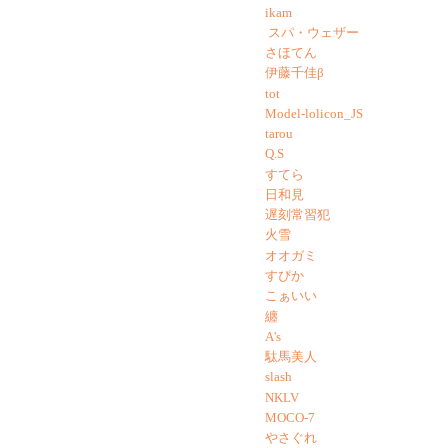
ikam
スパ・ウェザー
さほてん
伊藤千佳β
tot
Model-lolicon_JS
tarou
Q.S
すてら
日和見
遅刻常習犯
火雪
オオガミ
すぴか
こぁいい
纏
A's
駄馬美人
slash
NKLV
MOCO-7
やさぐれ