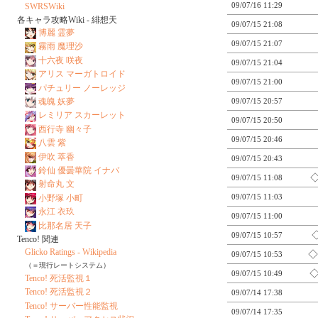
09/07/16 11:29
SWRSWiki
各キャラ攻略Wiki - 緋想天
09/07/15 21:08
博麗 霊夢
09/07/15 21:07
霧雨 魔理沙
十六夜 咲夜
09/07/15 21:04
アリス マーガトロイド
09/07/15 21:00
パチュリー ノーレッジ
魂魄 妖夢
09/07/15 20:57
レミリア スカーレット
09/07/15 20:50
西行寺 幽々子
09/07/15 20:46
八雲 紫
伊吹 萃香
09/07/15 20:43
鈴仙 優曇華院 イナバ
◇
09/07/15 11:08
射命丸 文
09/07/15 11:03
小野塚 小町
永江 衣玖
09/07/15 11:00
比那名居 天子
◇
09/07/15 10:57
Tenco! 関連
Glicko Ratings - Wikipedia
◇
09/07/15 10:53
（＝現行レートシステム）
◇
09/07/15 10:49
Tenco! 死活監視１
Tenco! 死活監視２
09/07/14 17:38
Tenco! サーバー性能監視
09/07/14 17:35