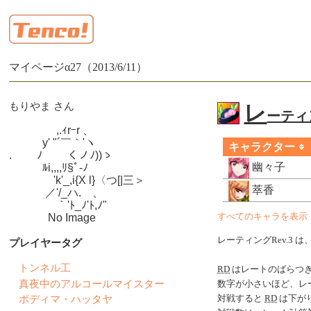
マイページα27（2013/6/11）
もりやま さん
レ
ーティン
　　　　 ,.ｨrｰr 、

　　　y' "´￣｀'ヽ

キャラクター
.　　 ﾉ　　 くノﾉ))ゝ

幽々子
　　　ﾙi,,,,ﾘ§ﾟ-ﾉ

　　　　'k'_,i{X l}〈つ[|三＞

萃香
　　　 ／'/_ハ.ゝ、

　　　　 ｀'ﾄ_ﾉ'ﾄ,ﾉ"

　　　  No Image
すべてのキャラを表示
レーティングRev.3 は
プレイヤータグ
トンネル工
RD
はレートのばらつ
真夜中のアルコールマイスター
数字が小さいほど、レ
ポディマ・ハッタヤ
対戦すると
RD
は下がり