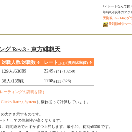
λ＜レートなんて飾
毎時0分以降のアクセス
天則観 Rev.14の
天則観報告ツール V
グ Rev.3 - 東方緋想天
対戦人数/対戦数
レート
(勝敗比率値)
±RD
2249
129人/630戦
(13258)
±121
1768
36人/135戦
(826)
±122
レーティングの説明を隠す
、
Glicko Rating System
に概ね従って計算しています。
きの大きさ示すものです。
ートとしての信頼性が高くなります。
、時間経過でわずかずつ上昇します。最小50、初期値350 です。