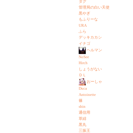
ダグ
管理局の白い天使
黒やぎ
もふりーな
URA
ふら
デッキカカシ
イナゴ
ヘルマン
NoSee
Hirch
しょうがない
ＤＬ
おーしゃ
Duca
Antoinette
篠
shin
通信用
萃緋
黒丸
三振王