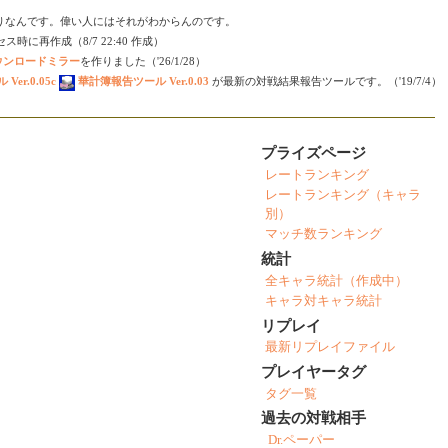
りなんです。偉い人にはそれがわからんのです。
時に再作成（8/7 22:40 作成）
ダウンロードミラー
を作りました（'26/1/28）
er.0.05c
華計簿報告ツール Ver.0.03
が最新の対戦結果報告ツールです。（'19/7/4）
プライズページ
レートランキング
レートランキング（キャラ
別）
マッチ数ランキング
統計
全キャラ統計（作成中）
キャラ対キャラ統計
リプレイ
最新リプレイファイル
プレイヤータグ
タグ一覧
過去の対戦相手
Dr.ペーパー