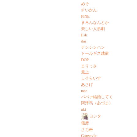
めそ
すいかん
PINE
まろんなんとか
楽しい人形劇
Esh
dai
テンシンハン
トールギス越前
DOP
まりっさ
最上
しそらいす
あさげ
noe
ババァ結婚してく
阿津馬（あづま）
aki
ヨシタ
傷彦
さち缶
Gurgoyle