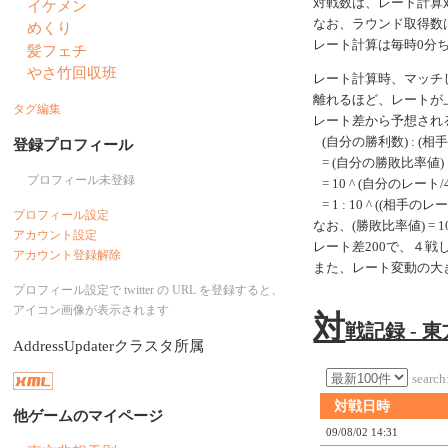
対戦数は、レート計算
イケメン
なお、ラウンド取得数
めくり
レート計算は毎時0分
髪フェチ
やさ竹回収班
レート計算時、マッチ
離れるほど、レートが
タグ編集
レート差から予想され
(自分の勝利数) : (相
登録プロフィール
= (自分の勝敗比率値) 
プロフィール未登録
= 10 ^ (自分のレート/40
= 1 : 10 ^ ((相手のレ
プロフィール設定
なお、(勝敗比率値) = 10 ^
アカウント設定
レート差200で、４
アカウント登録解除
また、レート変動の大
プロフィール設定で twitter の URL を登録すると、
アイコン画像が表示されます
対
戦記録 - 
AddressUpdaterクラスタ所属
search
対戦日時
他ゲームのマイページ
09/08/02 14:31