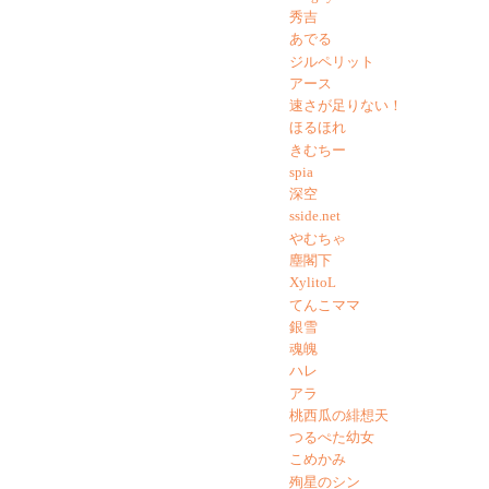
秀吉
あでる
ジルペリット
アース
速さが足りない！
ほるほれ
きむちー
spia
深空
sside.net
やむちゃ
塵閣下
XylitoL
てんこママ
銀雪
魂魄
ハレ
アラ
桃西瓜の緋想天
つるぺた幼女
こめかみ
殉星のシン