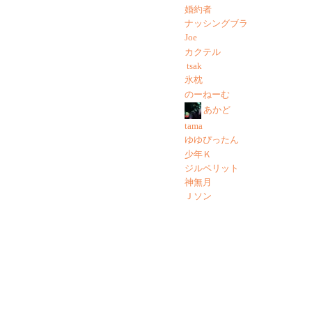
婚約者
ナッシングブラ
Joe
カクテル
tsak
氷枕
のーねーむ
あかど
tama
ゆゆぴったん
少年Ｋ
ジルペリット
神無月
Ｊソン