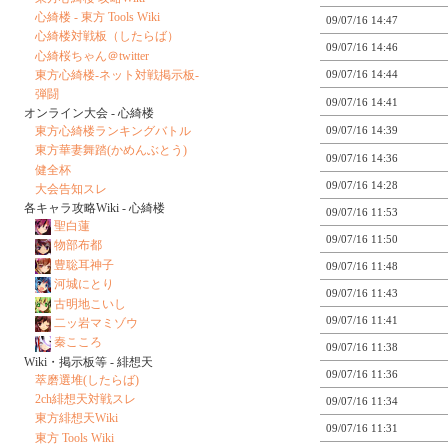
心綺楼 - 東方 Tools Wiki
09/07/16 14:47
心綺楼対戦板（したらば）
09/07/16 14:46
心綺桜ちゃん＠twitter
東方心綺楼-ネット対戦掲示板-
09/07/16 14:44
弾闘
09/07/16 14:41
オンライン大会 - 心綺楼
東方心綺楼ランキングバトル
09/07/16 14:39
東方華妻舞踏(かめんぶとう)
09/07/16 14:36
健全杯
09/07/16 14:28
大会告知スレ
各キャラ攻略Wiki - 心綺楼
09/07/16 11:53
聖白蓮
09/07/16 11:50
物部布都
豊聡耳神子
09/07/16 11:48
河城にとり
09/07/16 11:43
古明地こいし
09/07/16 11:41
二ッ岩マミゾウ
秦こころ
09/07/16 11:38
Wiki・掲示板等 - 緋想天
09/07/16 11:36
萃磨選堆(したらば)
2ch緋想天対戦スレ
09/07/16 11:34
東方緋想天Wiki
09/07/16 11:31
東方 Tools Wiki