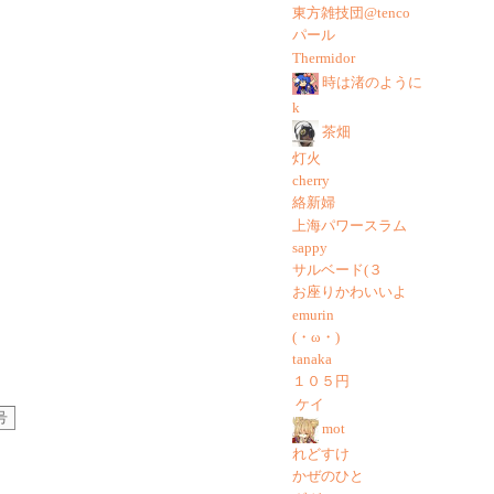
東方雑技団@tenco
パール
Thermidor
時は渚のように
k
茶畑
灯火
cherry
絡新婦
上海パワースラム
sappy
サルベード(３
お座りかわいいよ
emurin
(・ω・)
tanaka
１０５円
ケイ
号
mot
れどすけ
かぜのひと