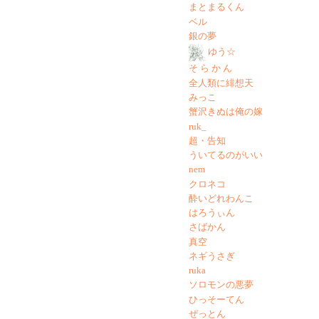
まとまるくん
ベル
銀の夢
ゆう☆
そ ら か ん
全人類に緋想天
みっこ
蟹沢きぬは俺の嫁
ruk_
超・告知
ういてるのがいい
nem
クロネコ
酔いどれわんこ
はろうぃん
さばかん
真空
ネギうさぎ
ruka
ソロモンの悪夢
ひっそーてん
ぜっとん