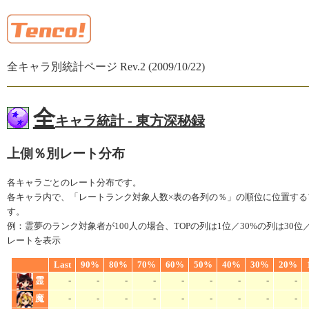
全キャラ別統計ページ Rev.2 (2009/10/22)
全
キャラ統計 - 東方深秘録
上側％別レート分布
各キャラごとのレート分布です。
各キャラ内で、「レートランク対象人数×表の各列の％」の順位に位置する
す。
例：霊夢のランク対象者が100人の場合、TOPの列は1位／30%の列は30位／
レートを表示
Last
90%
80%
70%
60%
50%
40%
30%
20%
霊
-
-
-
-
-
-
-
-
-
魔
-
-
-
-
-
-
-
-
-