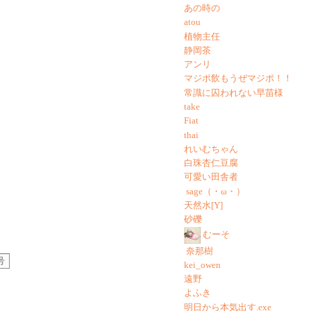
あの時の
atou
植物主任
静岡茶
アンリ
マジポ飲もうぜマジポ！！
常識に囚われない早苗様
take
Fiat
thai
れいむちゃん
白珠杏仁豆腐
可愛い田舎者
sage（・ω・）
天然水[Y]
砂礫
むーそ
奈那樹
号
kei_owen
遠野
よふき
明日から本気出す.exe