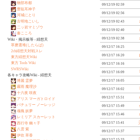
物部布都
09/12/19 02:59
豊聡耳神子
09/12/19 02:56
河城にとり
古明地こいし
09/12/19 02:43
二ッ岩マミゾウ
09/12/19 02:40
秦こころ
09/12/19 02:38
Wiki・掲示板等 - 緋想天
萃磨選堆(したらば)
09/12/17 16:25
2ch緋想天対戦スレ
09/12/17 16:20
東方緋想天Wiki
東方 Tools Wiki
09/12/17 16:16
SWRSWiki
09/12/17 16:09
各キャラ攻略Wiki - 緋想天
博麗 霊夢
09/12/17 16:05
霧雨 魔理沙
09/12/17 16:02
十六夜 咲夜
09/12/17 15:51
アリス マーガトロイド
パチュリー ノーレッジ
09/12/17 15:49
魂魄 妖夢
09/12/17 15:46
レミリア スカーレット
09/12/17 15:41
西行寺 幽々子
八雲 紫
09/12/17 15:37
伊吹 萃香
09/12/17 15:33