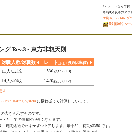
λ＜レートなんて飾
毎時0分以降のアクセス
天則観 Rev.14の
天則観報告ツール V
グ Rev.3 - 東方非想天則
対戦人数/対戦数
レート
(勝敗比率値)
±RD
1530
11人/32戦
(210)
±350
1420
14人/40戦
(112)
±350
隠す
、
Glicko Rating System
に概ね従って計算しています。
きの大きさ示すものです。
ートとしての信頼性が高くなります。
、時間経過でわずかずつ上昇します。最小50、初期値350 です。