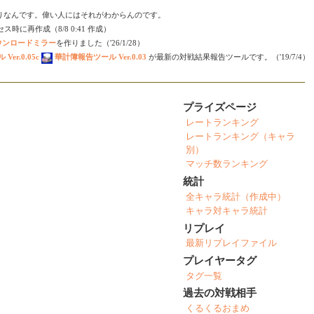
りなんです。偉い人にはそれがわからんのです。
時に再作成（8/8 0:41 作成）
ダウンロードミラー
を作りました（'26/1/28）
er.0.05c
華計簿報告ツール Ver.0.03
が最新の対戦結果報告ツールです。（'19/7/4）
プライズページ
レートランキング
レートランキング（キャラ
別）
マッチ数ランキング
統計
全キャラ統計（作成中）
キャラ対キャラ統計
リプレイ
最新リプレイファイル
プレイヤータグ
タグ一覧
過去の対戦相手
くるくるおまめ