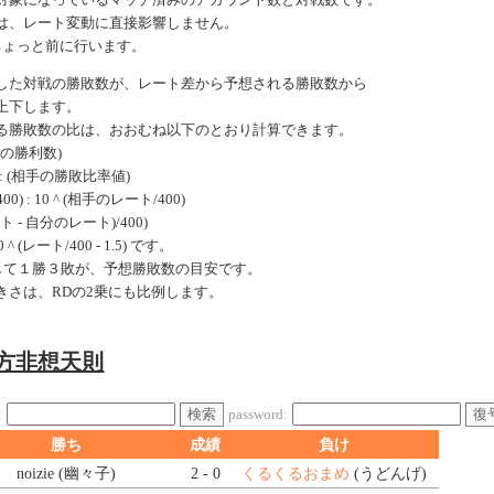
対象になっているマッチ済みのアカウント数と対戦数です。
は、レート変動に直接影響しません。
ちょっと前に行います。
した対戦の勝敗数が、レート差から予想される勝敗数から
上下します。
る勝敗数の比は、おおむね以下のとおり計算できます。
手の勝利数)
: (相手の勝敗比率値)
0) : 10 ^ (相手のレート/400)
ート - 自分のレート)/400)
 (レート/400 - 1.5) です。
戦して１勝３敗が、予想勝敗数の目安です。
きさは、RDの2乗にも比例します。
東方非想天則
検索
復
:
password:
勝ち
成績
負け
noizie (幽々子)
2 - 0
くるくるおまめ
(うどんげ)