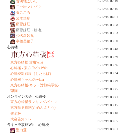
古明地こいし
09/12/20 02:19
二ッ岩マミゾウ
09/12/20 02:16
秦こころ
09/12/19 04:01
茨木華扇
藤原妹紅
09/12/19 03:58
藤原妹紅（跡地）
09/12/19 03:53
少名針妙丸
宇佐美菫子
09/12/19 03:50
心綺楼
09/12/19 03:48
09/12/19 03:39
東方心綺楼 攻略Wiki
09/12/19 03:36
心綺楼 - 東方 Tools Wiki
09/12/19 03:34
心綺楼対戦板（したらば）
心綺桜ちゃん＠twitter
09/12/19 03:29
東方心綺楼-ネット対戦掲示板-
09/12/19 03:25
弾闘
オンライン大会 - 心綺楼
09/12/19 03:21
東方心綺楼ランキングバトル
09/12/19 03:15
東方華妻舞踏(かめんぶとう)
健全杯
09/12/19 03:10
大会告知スレ
09/12/19 03:05
各キャラ攻略Wiki - 心綺楼
09/12/19 03:01
聖白蓮