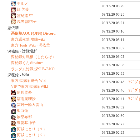
チルノ
09/12/20 03:29
紅 美鈴
09/12/20 03:25
霊烏路 空
洩矢 諏訪子
09/12/20 03:21
憑依華
09/12/20 03:16
憑依華AOCF(JPN) Discord
東方憑依華 攻略wiki
09/12/20 03:11
東方 Tools Wiki - 憑依華
09/12/20 03:07
深秘録 - 対戦場所
深秘録対戦板（したらば）
09/12/20 03:02
深秘録くん＠twitter
09/12/20 02:58
ランダム対戦 深SUWAKO
09/12/20 02:55
深秘録 - Wiki
東方深秘録 総合 Wiki
ﾏｼﾞ
09/12/20 02:48
VIPで東方深秘録 Wiki
ﾏｼﾞ
09/12/20 02:46
博麗霊夢
霧雨魔理沙
ﾏｼﾞ
09/12/20 02:41
雲居一輪＆雲山
09/12/20 02:32
聖白蓮
09/12/20 02:30
物部布都
豊聡耳神子
09/12/20 02:27
河城にとり（１）
09/12/20 02:23
河城にとり（２）