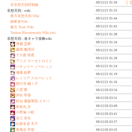
く
09/12/21 01:59
非非想天則対戦板
非想天則 - wiki
09/12/21 01:55
東方非想天則 Wiki
09/12/21 01:44
細東攻Wiki
09/12/21 01:41
東方 Tools Wiki
Touhou Hisoutensoku Wiki (en)
09/12/21 01:38
非想天則 - 各キャラ攻略wiki
09/12/21 01:34
博麗 霊夢
霧雨 魔理沙
09/12/21 01:30
十六夜 咲夜
09/12/21 01:28
アリス マーガトロイド
09/12/21 01:24
パチュリー ノーレッジ
魂魄 妖夢
09/12/21 01:19
レミリア スカーレット
09/12/21 01:16
西行寺 幽々子
八雲 紫
09/12/20 03:54
伊吹 萃香
09/12/20 03:51
鈴仙 優曇華院 イナバ
09/12/20 03:49
射命丸 文
小野塚 小町
09/12/20 03:41
永江 衣玖
09/12/20 03:37
比那名居 天子
東風谷 早苗
09/12/20 03:35