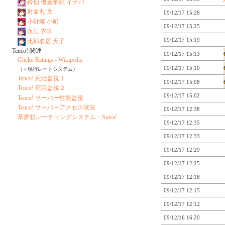
鈴仙 優曇華院 イナバ
射命丸 文
09/12/17 15:28
小野塚 小町
09/12/17 15:25
永江 衣玖
09/12/17 15:19
比那名居 天子
Tenco! 関連
09/12/17 15:13
Glicko Ratings - Wikipedia
09/12/17 15:10
（＝現行レートシステム）
Tenco! 死活監視１
09/12/17 15:08
Tenco! 死活監視２
09/12/17 15:02
Tenco! サーバー性能監視
Tenco! サーバーアクセス状況
09/12/17 12:38
萃夢想レーティングシステム・Suica!
09/12/17 12:35
09/12/17 12:33
09/12/17 12:29
09/12/17 12:25
09/12/17 12:18
09/12/17 12:15
09/12/17 12:12
09/12/16 16:20