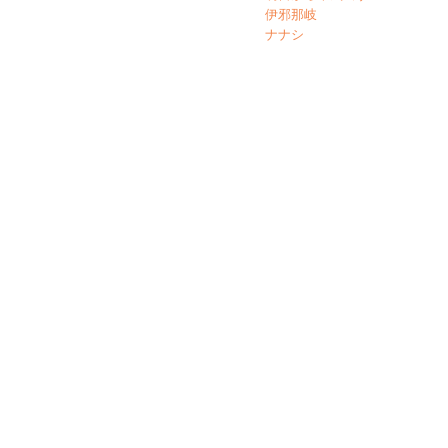
伊邪那岐
ナナシ