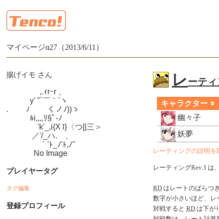
マイページα27（2013/6/11）
揚げイモ さん
レ
ーティン
　　　　 ,.ｨrｰr 、

　　　y' "´￣｀'ヽ

キャラクター
.　　 ﾉ　　 くノﾉ))ゝ

幽々子
　　　ﾙi,,,,ﾘ§ﾟ-ﾉ

　　　　'k'_,i{X l}〈つ[|三＞

妖夢
　　　 ／'/_ハ.ゝ、

　　　　 ｀'ﾄ_ﾉ'ﾄ,ﾉ"

レーティングの説明を
　　　  No Image
レーティングRev.3 は
プレイヤータグ
タグ編集
RD
はレートのばらつ
数字が小さいほど、レ
登録プロフィール
対戦すると
RD
は下がり