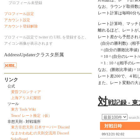
対戦数は、レート計算
プロフィール未登録
なお、ラウンド取得数
レート計算は毎時0分
プロフィール設定
アカウント設定
レート計算時、マッチ
アカウント登録解除
離れるほど、レートが
レート差から予想され
プロフィール設定で twitter の URL を登録すると、
アイコン画像が表示されます
(自分の勝利数) : (相
= (自分の勝敗比率値) 
AddressUpdaterクラスタ所属
= 10 ^ (自分のレート/40
= 1 : 10 ^ ((相手のレ
なお、(勝敗比率値) = 10 ^
レート差200で、４
リンク
また、レート変動の大
公式
黄昏フロンティア
対
上海アリス幻樂団
戦記録 - 
ツール
東方 Tools Wiki
Tenco! レート推定（仮）
search
非想天則 - 対戦場所
対戦日時
東方非想天則 日本サーバー Discord
なまかわねむの天則交流用 Discord
09/12/21 02:02
SokuBoard