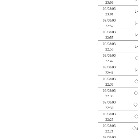
23:06
09/08/03
レ
23:01
09/08/03
レ
22:57
09/08/03
レ
22:55
09/08/03
レ
22:50
09/08/03
◇
22:47
09/08/03
レ
22:41
09/08/03
◇
22:38
09/08/03
◇
22:35
09/08/03
◇
22:30
09/08/03
◇
22:25
09/08/03
◇s
22:21
09/08/03