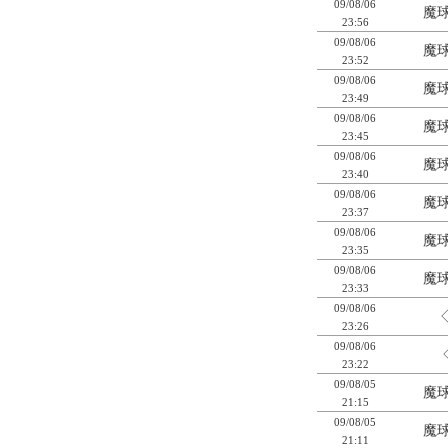
09/08/06
魔球
23:56
09/08/06
魔球
23:52
09/08/06
魔球
23:49
09/08/06
魔球
23:45
09/08/06
魔球
23:40
09/08/06
魔球
23:37
09/08/06
魔球
23:35
09/08/06
魔球
23:33
09/08/06
23:26
09/08/06
23:22
09/08/05
魔球
21:15
09/08/05
魔球
21:11