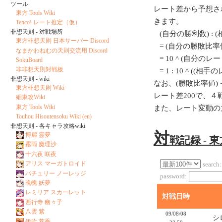
ツール
レート差から予想さ
東方 Tools Wiki
きます。
Tenco! レート推定（仮）
非想天則 - 対戦場所
(自分の勝利数) : 
東方非想天則 日本サーバー Discord
= (自分の勝敗比率値
なまかわねむの天則交流用 Discord
= 10 ^ (自分のレート/
SokuBoard
非非想天則対戦板
= 1 : 10 ^ ((相
非想天則 - wiki
なお、(勝敗比率値) = 1
東方非想天則 Wiki
レート差200で、
細東攻Wiki
東方 Tools Wiki
また、レート変動の
Touhou Hisoutensoku Wiki (en)
非想天則 - 各キャラ攻略wiki
対
博麗 霊夢
戦記録 - 
霧雨 魔理沙
十六夜 咲夜
アリス マーガトロイド
search:
パチュリー ノーレッジ
password:
魂魄 妖夢
レミリア スカーレット
対戦日時
西行寺 幽々子
八雲 紫
09/08/08
シ
伊吹 萃香