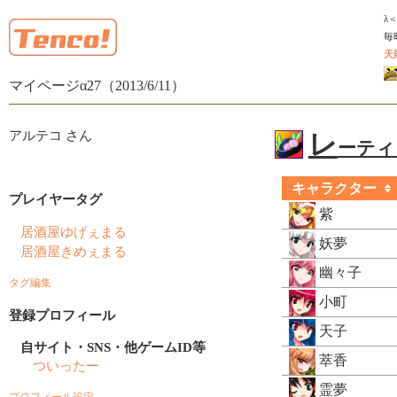
λ
毎
天
マイページα27（2013/6/11）
アルテコ さん
レ
ーティン
キャラクター
プレイヤータグ
紫
居酒屋ゆげぇまる
妖夢
居酒屋きめぇまる
幽々子
タグ編集
小町
登録プロフィール
天子
自サイト・SNS・他ゲームID等
萃香
ついったー
霊夢
プロフィール設定