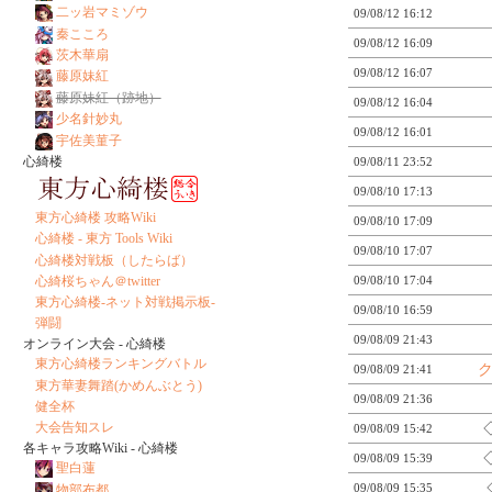
二ッ岩マミゾウ
09/08/12 16:12
秦こころ
09/08/12 16:09
茨木華扇
09/08/12 16:07
藤原妹紅
藤原妹紅（跡地）
09/08/12 16:04
少名針妙丸
09/08/12 16:01
宇佐美菫子
心綺楼
09/08/11 23:52
09/08/10 17:13
東方心綺楼 攻略Wiki
09/08/10 17:09
心綺楼 - 東方 Tools Wiki
09/08/10 17:07
心綺楼対戦板（したらば）
09/08/10 17:04
心綺桜ちゃん＠twitter
東方心綺楼-ネット対戦掲示板-
09/08/10 16:59
弾闘
09/08/09 21:43
オンライン大会 - 心綺楼
東方心綺楼ランキングバトル
09/08/09 21:41
東方華妻舞踏(かめんぶとう)
09/08/09 21:36
健全杯
大会告知スレ
09/08/09 15:42
各キャラ攻略Wiki - 心綺楼
09/08/09 15:39
聖白蓮
09/08/09 15:35
物部布都