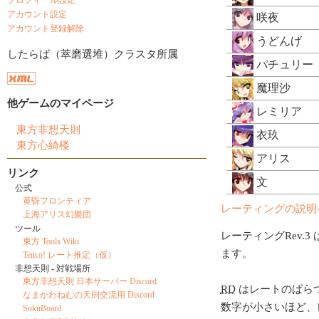
アカウント設定
咲夜
アカウント登録解除
うどんげ
したらば（萃磨選堆）クラスタ所属
パチュリー
魔理沙
他ゲームのマイページ
レミリア
東方非想天則
衣玖
東方心綺楼
アリス
リンク
文
公式
黄昏フロンティア
レーティングの説明
上海アリス幻樂団
ツール
レーティングRev.3 
東方 Tools Wiki
ます。
Tenco! レート推定（仮）
非想天則 - 対戦場所
東方非想天則 日本サーバー Discord
RD
はレートのばら
なまかわねむの天則交流用 Discord
数字が小さいほど、
SokuBoard