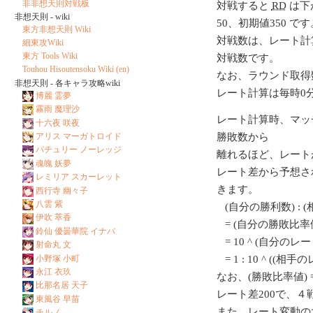
非非想天則対戦板
対戦すると
RD
は下
非想天則 - wiki
50、初期値350 です
東方非想天則 Wiki
対戦数は、レート計
細東攻Wiki
東方 Tools Wiki
対戦数です。
Touhou Hisoutensoku Wiki (en)
なお、ラウンド取得
非想天則 - 各キャラ攻略wiki
レート計算は毎時0
博麗 霊夢
霧雨 魔理沙
レート計算時、マッ
十六夜 咲夜
アリス マーガトロイド
勝敗数から
パチュリー ノーレッジ
離れるほど、レート
魂魄 妖夢
レート差から予想さ
レミリア スカーレット
きます。
西行寺 幽々子
八雲 紫
(自分の勝利数) : 
伊吹 萃香
= (自分の勝敗比率値
鈴仙 優曇華院 イナバ
= 10 ^ (自分のレート/
射命丸 文
小野塚 小町
= 1 : 10 ^ ((相
永江 衣玖
なお、(勝敗比率値) = 1
比那名居 天子
レート差200で、
東風谷 早苗
また、レート変動の
チルノ