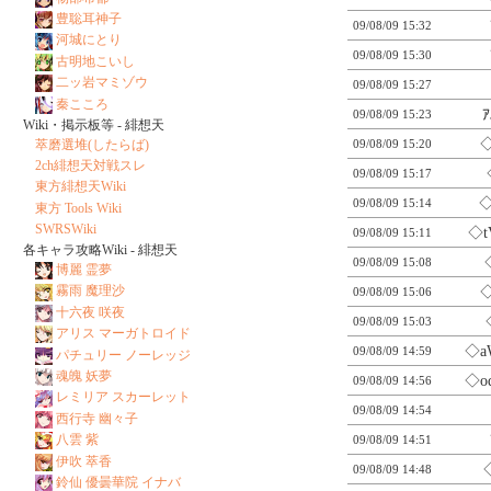
豊聡耳神子
09/08/09 15:32
河城にとり
09/08/09 15:30
古明地こいし
二ッ岩マミゾウ
09/08/09 15:27
秦こころ
09/08/09 15:23
Wiki・掲示板等 - 緋想天
◇
09/08/09 15:20
萃磨選堆(したらば)
2ch緋想天対戦スレ
09/08/09 15:17
東方緋想天Wiki
◇
09/08/09 15:14
東方 Tools Wiki
SWRSWiki
◇t
09/08/09 15:11
各キャラ攻略Wiki - 緋想天
09/08/09 15:08
博麗 霊夢
霧雨 魔理沙
◇
09/08/09 15:06
十六夜 咲夜
09/08/09 15:03
アリス マーガトロイド
◇a
09/08/09 14:59
パチュリー ノーレッジ
魂魄 妖夢
◇o
09/08/09 14:56
レミリア スカーレット
09/08/09 14:54
西行寺 幽々子
八雲 紫
09/08/09 14:51
伊吹 萃香
09/08/09 14:48
鈴仙 優曇華院 イナバ