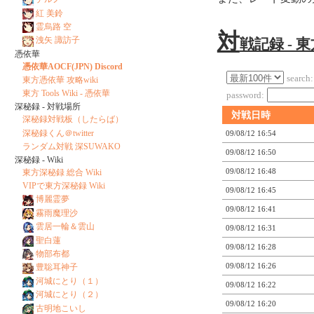
紅 美鈴
霊烏路 空
対
洩矢 諏訪子
戦記録 - 
憑依華
憑依華AOCF(JPN) Discord
search:
東方憑依華 攻略wiki
東方 Tools Wiki - 憑依華
password:
深秘録 - 対戦場所
対戦日時
深秘録対戦板（したらば）
深秘録くん＠twitter
09/08/12 16:54
ランダム対戦 深SUWAKO
09/08/12 16:50
深秘録 - Wiki
09/08/12 16:48
東方深秘録 総合 Wiki
VIPで東方深秘録 Wiki
09/08/12 16:45
博麗霊夢
09/08/12 16:41
霧雨魔理沙
雲居一輪＆雲山
09/08/12 16:31
聖白蓮
09/08/12 16:28
物部布都
09/08/12 16:26
豊聡耳神子
河城にとり（１）
09/08/12 16:22
河城にとり（２）
09/08/12 16:20
古明地こいし