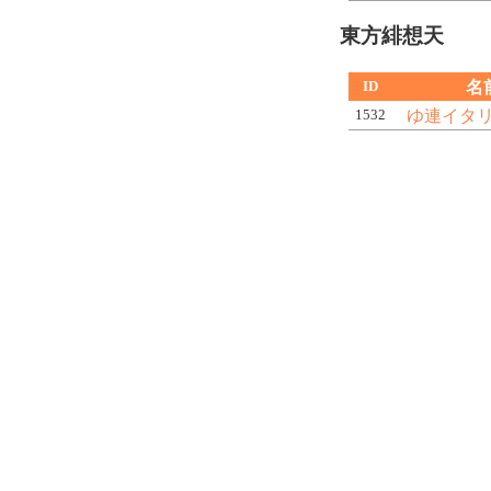
東方緋想天
名
ID
ゆ連イタ
1532