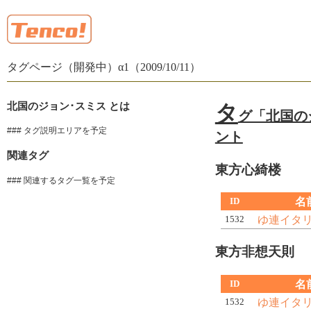
タグページ（開発中）α1（2009/10/11）
北国のジョン･スミス とは
タ
グ「北国の
### タグ説明エリアを予定
ント
関連タグ
東方心綺楼
### 関連するタグ一覧を予定
名
ID
ゆ連イタ
1532
東方非想天則
名
ID
ゆ連イタ
1532