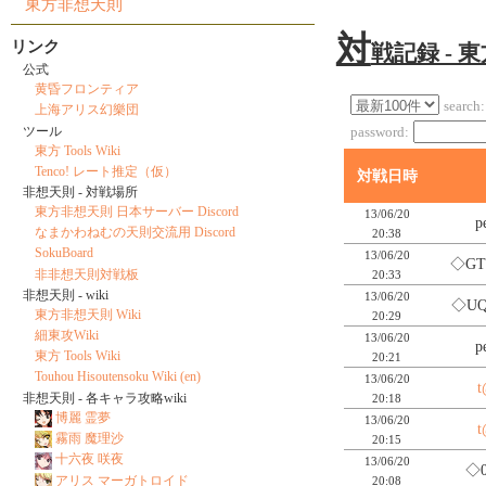
東方非想天則
対
リンク
戦記録 - 
公式
黄昏フロンティア
search:
上海アリス幻樂団
ツール
password:
東方 Tools Wiki
Tenco! レート推定（仮）
対戦日時
非想天則 - 対戦場所
東方非想天則 日本サーバー Discord
13/06/20
p
なまかわねむの天則交流用 Discord
20:38
SokuBoard
13/06/20
◇GT
非非想天則対戦板
20:33
非想天則 - wiki
13/06/20
◇UQ
東方非想天則 Wiki
20:29
細東攻Wiki
13/06/20
p
東方 Tools Wiki
20:21
Touhou Hisoutensoku Wiki (en)
13/06/20
t
非想天則 - 各キャラ攻略wiki
20:18
博麗 霊夢
13/06/20
t
霧雨 魔理沙
20:15
十六夜 咲夜
13/06/20
◇0
アリス マーガトロイド
20:08