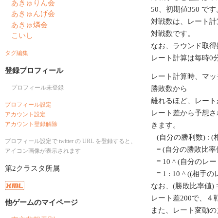
あきゅりん会
50、初期値350 です
あきゅんげ会
対戦数は、レート計
あきゅ燐会
対戦数です。
こいし
なお、ラウンド取得
タグ編集
レート計算は毎時0
登録プロフィール
レート計算時、マッ
プロフィール未登録
勝敗数から
離れるほど、レート
プロフィール設定
レート差から予想さ
アカウント設定
アカウント登録解除
きます。
(自分の勝利数) : 
プロフィール設定で twitter の URL を登録すると、
= (自分の勝敗比率値
アイコン画像が表示されます
= 10 ^ (自分のレート/
第2クラスタ所属
= 1 : 10 ^ ((相
なお、(勝敗比率値) = 1
レート差200で、
他ゲームのマイページ
また、レート変動の