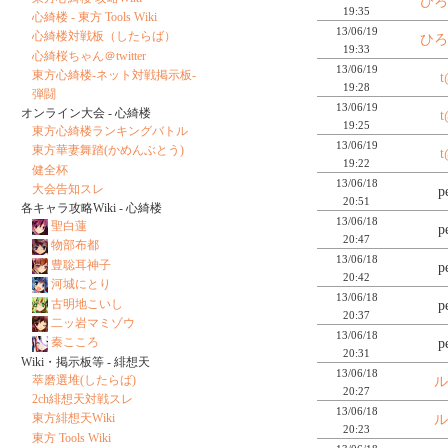
ひ
19:35
心綺楼 - 東方 Tools Wiki
13/06/19
心綺楼対戦板（したらば）
ひ
19:33
心綺桜ちゃん＠twitter
13/06/19
東方心綺楼-ネット対戦掲示板-
t
19:28
弾闘
13/06/19
オンライン大会 - 心綺楼
t
19:25
東方心綺楼ランキングバトル
13/06/19
東方華妻舞踏(かめんぶとう)
t
19:22
健全杯
13/06/18
大会告知スレ
p
20:51
各キャラ攻略Wiki - 心綺楼
13/06/18
聖白蓮
p
20:47
物部布都
13/06/18
豊聡耳神子
p
20:42
河城にとり
13/06/18
古明地こいし
p
20:37
二ッ岩マミゾウ
13/06/18
秦こころ
p
20:31
Wiki・掲示板等 - 緋想天
13/06/18
萃磨選堆(したらば)
20:27
2ch緋想天対戦スレ
13/06/18
東方緋想天Wiki
20:23
東方 Tools Wiki