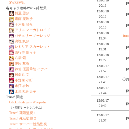
13/06/18
p
SWRSWiki
20:18
各キャラ攻略Wiki - 緋想天
13/06/18
博麗 霊夢
p
20:13
霧雨 魔理沙
13/06/18
p
十六夜 咲夜
20:10
アリス マーガトロイド
13/06/18
tu
パチュリー ノーレッジ
19:34
魂魄 妖夢
13/06/18
p
レミリア スカーレット
19:31
西行寺 幽々子
13/06/18
p
八雲 紫
19:27
伊吹 萃香
13/06/17
p
鈴仙 優曇華院 イナバ
21:52
射命丸 文
13/06/17
◇N
小野塚 小町
21:49
永江 衣玖
13/06/17
p
比那名居 天子
21:44
Tenco! 関連
13/06/17
Glicko Ratings - Wikipedia
p
21:40
（＝現行レートシステム）
Tenco! 死活監視１
13/06/17
p
Tenco! 死活監視２
21:37
Tenco! サーバー性能監視