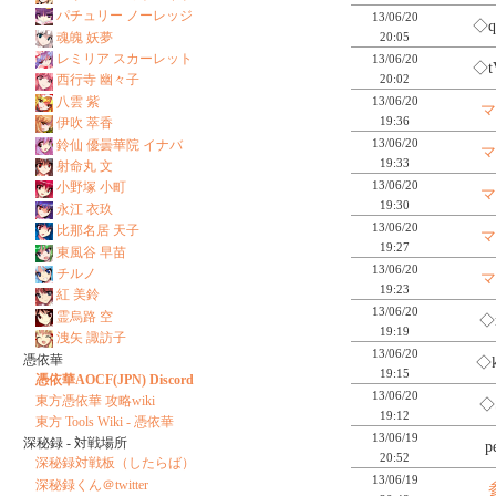
パチュリー ノーレッジ
13/06/20
◇q
魂魄 妖夢
20:05
レミリア スカーレット
13/06/20
◇t
20:02
西行寺 幽々子
13/06/20
八雲 紫
19:36
伊吹 萃香
13/06/20
鈴仙 優曇華院 イナバ
19:33
射命丸 文
13/06/20
小野塚 小町
19:30
永江 衣玖
13/06/20
比那名居 天子
19:27
東風谷 早苗
13/06/20
チルノ
19:23
紅 美鈴
13/06/20
霊烏路 空
◇
19:19
洩矢 諏訪子
13/06/20
憑依華
◇
19:15
憑依華AOCF(JPN) Discord
13/06/20
東方憑依華 攻略wiki
◇
19:12
東方 Tools Wiki - 憑依華
13/06/19
深秘録 - 対戦場所
p
20:52
深秘録対戦板（したらば）
13/06/19
深秘録くん＠twitter