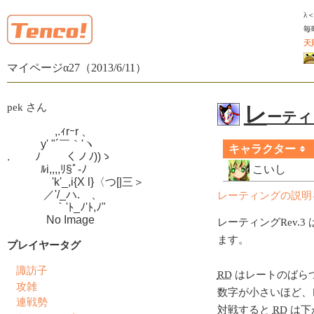
λ
毎
天
マイページα27（2013/6/11）
pek さん
レ
ーティン
　　　　 ,.ｨrｰr 、

　　　y' "´￣｀'ヽ

キャラクター
.　　 ﾉ　　 くノﾉ))ゝ

　　　ﾙi,,,,ﾘ§ﾟ-ﾉ

こいし
　　　　'k'_,i{X l}〈つ[|三＞

　　　 ／'/_ハ.ゝ、

レーティングの説明
　　　　 ｀'ﾄ_ﾉ'ﾄ,ﾉ"

　　　  No Image
レーティングRev.3 
ます。
プレイヤータグ
諏訪子
RD
はレートのばら
攻雑
数字が小さいほど、
連戦勢
対戦すると
RD
は下