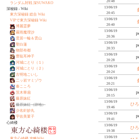
20:48
ランダム対戦 深SUWAKO
13/06/19
深秘録 - Wiki
20:45
東方深秘録 総合 Wiki
13/06/19
VIPで東方深秘録 Wiki
20:40
博麗霊夢
13/06/19
霧雨魔理沙
p
20:36
雲居一輪＆雲山
13/06/19
聖白蓮
p
20:33
物部布都
13/06/19
豊聡耳神子
p
20:28
河城にとり（１）
13/06/19
河城にとり（２）
20:24
古明地こいし
13/06/19
二ッ岩マミゾウ
20:21
秦こころ
13/06/19
p
茨木華扇
20:15
藤原妹紅
13/06/19
ひ
藤原妹紅（跡地）
19:46
少名針妙丸
13/06/19
p
宇佐美菫子
19:41
心綺楼
13/06/19
ひ
19:38
13/06/19
東方心綺楼 攻略Wiki