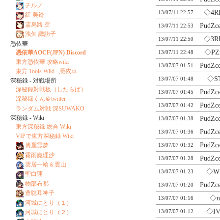
チルノ
◇4R
13/07/11 22:57
紅 美鈴
霊烏路 空
PudZc
13/07/11 22:53
洩矢 諏訪子
◇3R
13/07/11 22:50
憑依華
◇PZ
憑依華AOCF(JPN) Discord
13/07/11 22:48
東方憑依華 攻略wiki
PudZc
13/07/07 01:51
東方 Tools Wiki - 憑依華
◇S
13/07/07 01:48
深秘録 - 対戦場所
深秘録対戦板（したらば）
PudZc
13/07/07 01:45
深秘録くん＠twitter
PudZc
13/07/07 01:42
ランダム対戦 深SUWAKO
深秘録 - Wiki
PudZc
13/07/07 01:38
東方深秘録 総合 Wiki
PudZc
13/07/07 01:36
VIPで東方深秘録 Wiki
PudZc
13/07/07 01:32
博麗霊夢
霧雨魔理沙
PudZc
13/07/07 01:28
雲居一輪＆雲山
◇W
13/07/07 01:23
聖白蓮
物部布都
PudZc
13/07/07 01:20
豊聡耳神子
◇n
13/07/07 01:16
河城にとり（１）
◇I
13/07/07 01:12
河城にとり（２）