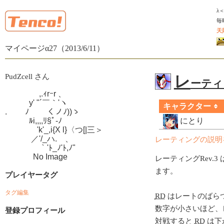
λ
毎
天
マイページα27（2013/6/11）
PudZcell さん
レ
ーティン
　　　　 ,.ｨrｰr 、

　　　y' "´￣｀'ヽ

キャラクター
.　　 ﾉ　　 くノﾉ))ゝ

　　　ﾙi,,,,ﾘ§ﾟ-ﾉ

にとり
　　　　'k'_,i{X l}〈つ[|三＞

　　　 ／'/_ハ.ゝ、

レーティングの説明
　　　　 ｀'ﾄ_ﾉ'ﾄ,ﾉ"

　　　  No Image
レーティングRev.3 
ます。
プレイヤータグ
タグ編集
RD
はレートのばら
数字が小さいほど、
登録プロフィール
対戦すると
RD
は下