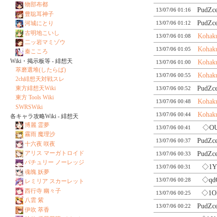
物部布都
PudZc
13/07/06 01:16
豊聡耳神子
PudZc
13/07/06 01:12
河城にとり
古明地こいし
Kohak
13/07/06 01:08
二ッ岩マミゾウ
Kohak
13/07/06 01:05
秦こころ
Wiki・掲示板等 - 緋想天
Kohak
13/07/06 01:00
萃磨選堆(したらば)
Kohak
13/07/06 00:55
2ch緋想天対戦スレ
PudZc
東方緋想天Wiki
13/07/06 00:52
東方 Tools Wiki
Kohak
13/07/06 00:48
SWRSWiki
Kohak
13/07/06 00:44
各キャラ攻略Wiki - 緋想天
博麗 霊夢
◇OU
13/07/06 00:41
霧雨 魔理沙
PudZc
13/07/06 00:37
十六夜 咲夜
アリス マーガトロイド
PudZc
13/07/06 00:33
パチュリー ノーレッジ
◇1Y
13/07/06 00:31
魂魄 妖夢
◇qd
13/07/06 00:28
レミリア スカーレット
西行寺 幽々子
◇1O
13/07/06 00:25
八雲 紫
PudZc
13/07/06 00:22
伊吹 萃香