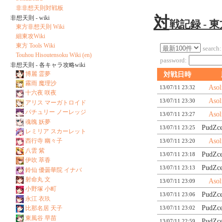
非非想天則対戦板
対
非想天則 - wiki
戦記録 - 
東方非想天則 Wiki
細東攻Wiki
東方 Tools Wiki
search:
Touhou Hisoutensoku Wiki (en)
password:
非想天則 - 各キャラ攻略wiki
博麗 霊夢
対戦日時
霧雨 魔理沙
Asol
13/07/11 23:32
十六夜 咲夜
Asol
13/07/11 23:30
アリス マーガトロイド
パチュリー ノーレッジ
Asol
13/07/11 23:27
魂魄 妖夢
PudZc
13/07/11 23:25
レミリア スカーレット
Asol
西行寺 幽々子
13/07/11 23:20
八雲 紫
PudZc
13/07/11 23:18
伊吹 萃香
PudZc
13/07/11 23:13
鈴仙 優曇華院 イナバ
射命丸 文
Asol
13/07/11 23:09
小野塚 小町
PudZc
13/07/11 23:06
永江 衣玖
PudZc
13/07/11 23:02
比那名居 天子
東風谷 早苗
PudZc
13/07/11 22:59