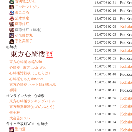
古明地こいし
PudZc
13/07/06 02:21
二ッ岩マミゾウ
PudZc
13/07/06 02:16
秦こころ
茨木華扇
PudZc
13/07/06 02:12
藤原妹紅
Kohak
13/07/06 02:08
藤原妹紅（跡地）
PudZc
13/07/06 02:05
少名針妙丸
宇佐美菫子
PudZc
13/07/06 02:03
心綺楼
Kohak
13/07/06 01:59
PudZc
13/07/06 01:55
東方心綺楼 攻略Wiki
Kohak
13/07/06 01:51
心綺楼 - 東方 Tools Wiki
心綺楼対戦板（したらば）
PudZc
13/07/06 01:48
心綺桜ちゃん＠twitter
Kohak
13/07/06 01:46
東方心綺楼-ネット対戦掲示板-
PudZc
弾闘
13/07/06 01:41
オンライン大会 - 心綺楼
Kohak
13/07/06 01:36
東方心綺楼ランキングバトル
Kohak
13/07/06 01:32
東方華妻舞踏(かめんぶとう)
健全杯
Kohak
13/07/06 01:26
大会告知スレ
Kohak
13/07/06 01:24
各キャラ攻略Wiki - 心綺楼
聖白蓮
Kohak
13/07/06 01:19