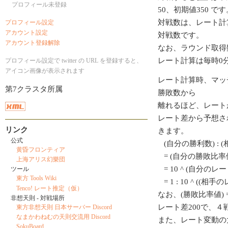
プロフィール未登録
50、初期値350 です
対戦数は、レート計
プロフィール設定
アカウント設定
対戦数です。
アカウント登録解除
なお、ラウンド取得
レート計算は毎時0
プロフィール設定で twitter の URL を登録すると、
アイコン画像が表示されます
レート計算時、マッ
第7クラスタ所属
勝敗数から
離れるほど、レート
レート差から予想さ
リンク
きます。
公式
(自分の勝利数) : 
黄昏フロンティア
= (自分の勝敗比率値
上海アリス幻樂団
= 10 ^ (自分のレート/
ツール
東方 Tools Wiki
= 1 : 10 ^ ((相
Tenco! レート推定（仮）
なお、(勝敗比率値) = 1
非想天則 - 対戦場所
レート差200で、
東方非想天則 日本サーバー Discord
なまかわねむの天則交流用 Discord
また、レート変動の
SokuBoard