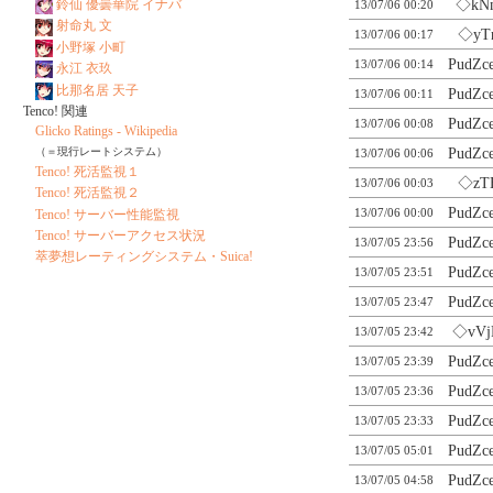
◇kN
鈴仙 優曇華院 イナバ
13/07/06 00:20
射命丸 文
◇yT
13/07/06 00:17
小野塚 小町
PudZc
13/07/06 00:14
永江 衣玖
比那名居 天子
PudZc
13/07/06 00:11
Tenco! 関連
PudZc
13/07/06 00:08
Glicko Ratings - Wikipedia
PudZc
（＝現行レートシステム）
13/07/06 00:06
Tenco! 死活監視１
◇zT
13/07/06 00:03
Tenco! 死活監視２
PudZc
13/07/06 00:00
Tenco! サーバー性能監視
Tenco! サーバーアクセス状況
PudZc
13/07/05 23:56
萃夢想レーティングシステム・Suica!
PudZc
13/07/05 23:51
PudZc
13/07/05 23:47
◇vVj
13/07/05 23:42
PudZc
13/07/05 23:39
PudZc
13/07/05 23:36
PudZc
13/07/05 23:33
PudZc
13/07/05 05:01
PudZc
13/07/05 04:58