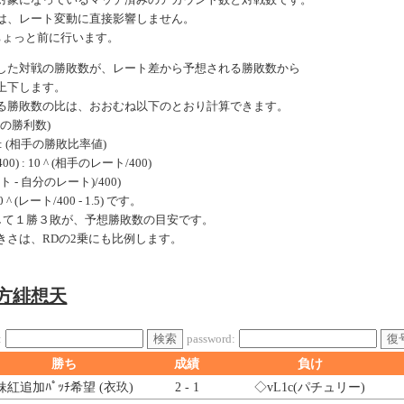
対象になっているマッチ済みのアカウント数と対戦数です。
は、レート変動に直接影響しません。
ちょっと前に行います。
した対戦の勝敗数が、レート差から予想される勝敗数から
上下します。
る勝敗数の比は、おおむね以下のとおり計算できます。
手の勝利数)
: (相手の勝敗比率値)
0) : 10 ^ (相手のレート/400)
ート - 自分のレート)/400)
 (レート/400 - 1.5) です。
戦して１勝３敗が、予想勝敗数の目安です。
きさは、RDの2乗にも比例します。
東方緋想天
検索
復
:
password:
勝ち
成績
負け
妹紅追加ﾊﾟｯﾁ希望 (衣玖)
2 - 1
◇vL1c
(パチュリー)