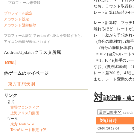
対戦数は、レート計算
プロフィール未登録
なお、ラウンド取得数
レート計算は毎時0分
プロフィール設定
アカウント設定
レート計算時、マッチ
アカウント登録解除
離れるほど、レートが
レート差から予想され
プロフィール設定で twitter の URL を登録すると、
アイコン画像が表示されます
(自分の勝利数) : (相
= (自分の勝敗比率値) 
AddressUpdaterクラスタ所属
= 10 ^ (自分のレート/40
= 1 : 10 ^ ((相手のレ
なお、(勝敗比率値) = 10 ^
他ゲームのマイページ
レート差200で、４
また、レート変動の大
東方非想天則
対
リンク
戦記録 - 
公式
黄昏フロンティア
search
上海アリス幻樂団
ツール
対戦日時
東方 Tools Wiki
09/07/30 19:04
Tenco! レート推定（仮）