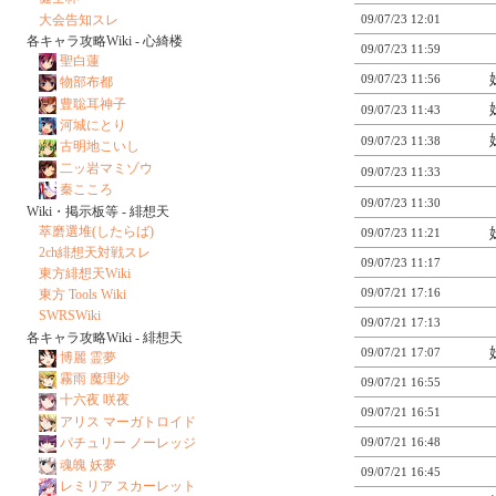
大会告知スレ
09/07/23 12:01
各キャラ攻略Wiki - 心綺楼
09/07/23 11:59
聖白蓮
09/07/23 11:56
物部布都
豊聡耳神子
09/07/23 11:43
河城にとり
09/07/23 11:38
古明地こいし
二ッ岩マミゾウ
09/07/23 11:33
秦こころ
09/07/23 11:30
Wiki・掲示板等 - 緋想天
萃磨選堆(したらば)
09/07/23 11:21
2ch緋想天対戦スレ
09/07/23 11:17
東方緋想天Wiki
09/07/21 17:16
東方 Tools Wiki
SWRSWiki
09/07/21 17:13
各キャラ攻略Wiki - 緋想天
09/07/21 17:07
博麗 霊夢
霧雨 魔理沙
09/07/21 16:55
十六夜 咲夜
09/07/21 16:51
アリス マーガトロイド
パチュリー ノーレッジ
09/07/21 16:48
魂魄 妖夢
09/07/21 16:45
レミリア スカーレット