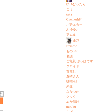
ゆゆぴったん
こう
taka
Chemosh84
パチェらー
ふゆゆ♪
アムル
茶畑
E=mc^2
ものべ?
名護
ご無礼 ぶっぱです
クロイド
首無し
倉崎さん
味噌ら?
朱蓮
ななつか
号
クック
ぬか漬け
miruku
らぱん