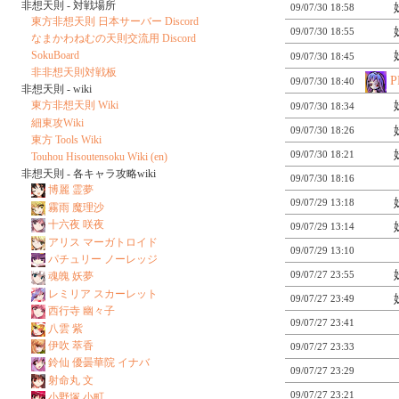
非想天則 - 対戦場所
09/07/30 18:58
東方非想天則 日本サーバー Discord
09/07/30 18:55
なまかわねむの天則交流用 Discord
SokuBoard
09/07/30 18:45
非非想天則対戦板
P
09/07/30 18:40
非想天則 - wiki
東方非想天則 Wiki
09/07/30 18:34
細東攻Wiki
09/07/30 18:26
東方 Tools Wiki
09/07/30 18:21
Touhou Hisoutensoku Wiki (en)
非想天則 - 各キャラ攻略wiki
09/07/30 18:16
博麗 霊夢
09/07/29 13:18
霧雨 魔理沙
十六夜 咲夜
09/07/29 13:14
アリス マーガトロイド
09/07/29 13:10
パチュリー ノーレッジ
09/07/27 23:55
魂魄 妖夢
レミリア スカーレット
09/07/27 23:49
西行寺 幽々子
09/07/27 23:41
八雲 紫
伊吹 萃香
09/07/27 23:33
鈴仙 優曇華院 イナバ
09/07/27 23:29
射命丸 文
09/07/27 23:21
小野塚 小町