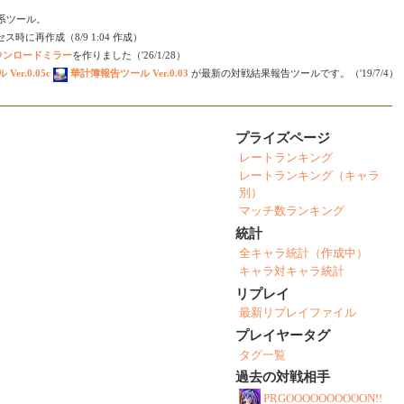
会い系ツール。
時に再作成（8/9 1:04 作成）
ダウンロードミラー
を作りました（'26/1/28）
er.0.05c
華計簿報告ツール Ver.0.03
が最新の対戦結果報告ツールです。（'19/7/4）
プライズページ
レートランキング
レートランキング（キャラ
別）
マッチ数ランキング
統計
全キャラ統計（作成中）
キャラ対キャラ統計
リプレイ
最新リプレイファイル
プレイヤータグ
タグ一覧
過去の対戦相手
PRGOOOOOOOOOON!!