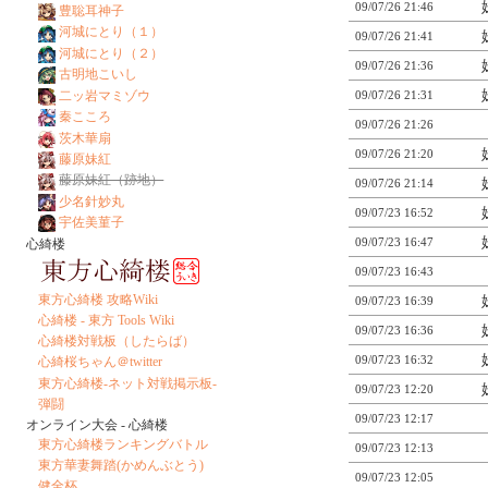
09/07/26 21:46
豊聡耳神子
河城にとり（１）
09/07/26 21:41
河城にとり（２）
09/07/26 21:36
古明地こいし
二ッ岩マミゾウ
09/07/26 21:31
秦こころ
09/07/26 21:26
茨木華扇
09/07/26 21:20
藤原妹紅
藤原妹紅（跡地）
09/07/26 21:14
少名針妙丸
09/07/23 16:52
宇佐美菫子
09/07/23 16:47
心綺楼
09/07/23 16:43
東方心綺楼 攻略Wiki
09/07/23 16:39
心綺楼 - 東方 Tools Wiki
09/07/23 16:36
心綺楼対戦板（したらば）
09/07/23 16:32
心綺桜ちゃん＠twitter
東方心綺楼-ネット対戦掲示板-
09/07/23 12:20
弾闘
09/07/23 12:17
オンライン大会 - 心綺楼
東方心綺楼ランキングバトル
09/07/23 12:13
東方華妻舞踏(かめんぶとう)
09/07/23 12:05
健全杯