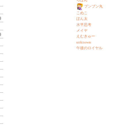
ブンブン丸
こぬこ
)
ぽん太
水平思考
メイヤ
)
えむきゅー
unknown
午後のロイヤル