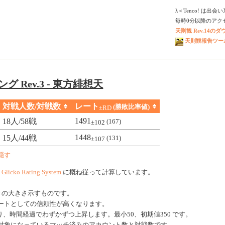
λ＜Tenco! は出
毎時0分以降のアクセス
天則観 Rev.14の
天則観報告ツール V
グ Rev.3 - 東方緋想天
対戦人数/対戦数
レート
(勝敗比率値)
±RD
1491
18人/58戦
(167)
±102
1448
15人/44戦
(131)
±107
隠す
、
Glicko Rating System
に概ね従って計算しています。
きの大きさ示すものです。
ートとしての信頼性が高くなります。
、時間経過でわずかずつ上昇します。最小50、初期値350 です。