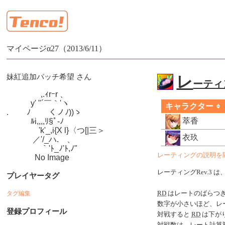
マイページα27（2013/6/11）
妹紅追加パッチ希望 さん
レ
ーティン
　　　　 ,.ｨrｰr 、

　　　y' "´￣｀'ヽ

キャラクター
.　　 ﾉ　　 くノﾉ))ゝ

萃香
　　　ﾙi,,,,ﾘ§ﾟ-ﾉ

　　　　'k'_,i{X l}〈つ[|三＞

衣玖
　　　 ／'/_ハ.ゝ、

　　　　 ｀'ﾄ_ﾉ'ﾄ,ﾉ"

レーティングの説明を
　　　  No Image
レーティングRev.3 は
プレイヤータグ
タグ編集
RD
はレートのばらつ
数字が小さいほど、レ
登録プロフィール
対戦すると
RD
は下がり