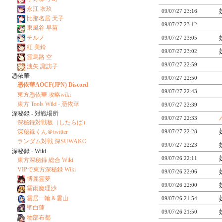
永江 衣玖
09/07/27 23:16
比那名居 天子
09/07/27 23:12
東風谷 早苗
チルノ
09/07/27 23:05
紅 美鈴
09/07/27 23:02
霊烏路 空
09/07/27 22:59
洩矢 諏訪子
憑依華
09/07/27 22:50
憑依華AOCF(JPN) Discord
09/07/27 22:43
東方憑依華 攻略wiki
東方 Tools Wiki - 憑依華
09/07/27 22:39
深秘録 - 対戦場所
09/07/27 22:33
深秘録対戦板（したらば）
深秘録くん＠twitter
09/07/27 22:28
ランダム対戦 深SUWAKO
09/07/27 22:23
深秘録 - Wiki
09/07/26 22:11
東方深秘録 総合 Wiki
VIPで東方深秘録 Wiki
09/07/26 22:06
博麗霊夢
09/07/26 22:00
霧雨魔理沙
雲居一輪＆雲山
09/07/26 21:54
聖白蓮
09/07/26 21:50
物部布都