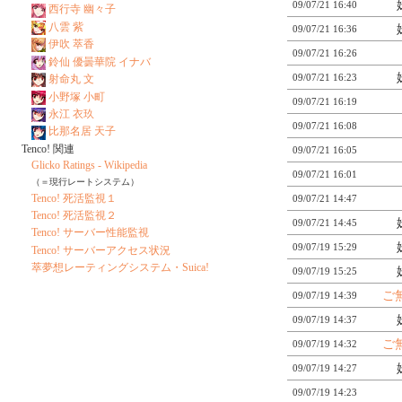
09/07/21 16:40
西行寺 幽々子
八雲 紫
09/07/21 16:36
伊吹 萃香
09/07/21 16:26
鈴仙 優曇華院 イナバ
09/07/21 16:23
射命丸 文
小野塚 小町
09/07/21 16:19
永江 衣玖
09/07/21 16:08
比那名居 天子
Tenco! 関連
09/07/21 16:05
Glicko Ratings - Wikipedia
09/07/21 16:01
（＝現行レートシステム）
Tenco! 死活監視１
09/07/21 14:47
Tenco! 死活監視２
09/07/21 14:45
Tenco! サーバー性能監視
09/07/19 15:29
Tenco! サーバーアクセス状況
萃夢想レーティングシステム・Suica!
09/07/19 15:25
ご
09/07/19 14:39
09/07/19 14:37
ご
09/07/19 14:32
09/07/19 14:27
09/07/19 14:23