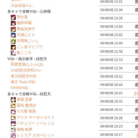
09/08/09 13:31
大会告知スレ
09/08/08 23:34
各キャラ攻略Wiki - 心綺楼
聖白蓮
09/08/08 23:28
物部布都
09/08/08 23:04
豊聡耳神子
河城にとり
09/08/08 23:02
古明地こいし
09/08/08 23:00
二ッ岩マミゾウ
09/08/08 22:56
秦こころ
Wiki・掲示板等 - 緋想天
09/08/08 22:53
萃磨選堆(したらば)
09/08/08 22:50
2ch緋想天対戦スレ
東方緋想天Wiki
09/08/08 20:52
東方 Tools Wiki
09/08/08 20:44
SWRSWiki
お
09/08/08 20:41
各キャラ攻略Wiki - 緋想天
博麗 霊夢
09/08/08 20:35
霧雨 魔理沙
09/08/08 20:31
十六夜 咲夜
アリス マーガトロイド
09/08/08 20:28
パチュリー ノーレッジ
09/08/08 20:23
魂魄 妖夢
09/08/08 20:17
レミリア スカーレット