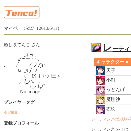
マイページα27（2013/6/11）
癒し系てんこ さん
レ
ーティン
　　　　 ,.ｨrｰr 、

　　　y' "´￣｀'ヽ

キャラクター
.　　 ﾉ　　 くノﾉ))ゝ

天子
　　　ﾙi,,,,ﾘ§ﾟ-ﾉ

　　　　'k'_,i{X l}〈つ[|三＞

小町
　　　 ／'/_ハ.ゝ、

　　　　 ｀'ﾄ_ﾉ'ﾄ,ﾉ"

うどんげ
　　　  No Image
魔理沙
プレイヤータグ
衣玖
タグ編集
レーティングの説明を
登録プロフィール
レーティングRev.3 は