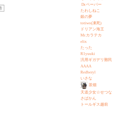
Dr.ペーパー
号
たわしねこ
銀の夢
totiwo(凍死)
ドリアン海王
Mr.カラテカ
elix
たった
R1yuuki
汎用ギガデリ難民
AAAA
Redberyl
いさな
茶畑
天道少女☆せつな
さばかん
トールギス越前