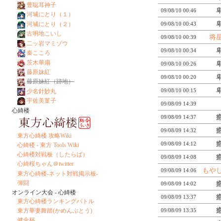
豊聡耳神子
09/08/10 00:46
河城にとり（１）
河城にとり（２）
09/08/10 00:43
古明地こいし
将
09/08/10 00:39
二ッ岩マミゾウ
09/08/10 00:34
秦こころ
茨木華扇
09/08/10 00:26
藤原妹紅
09/08/10 00:20
藤原妹紅（跡地）
09/08/10 00:15
少名針妙丸
宇佐美菫子
09/08/09 14:39
心綺楼
09/08/09 14:37
09/08/09 14:32
東方心綺楼 攻略Wiki
09/08/09 14:12
心綺楼 - 東方 Tools Wiki
心綺楼対戦板（したらば）
09/08/09 14:08
心綺桜ちゃん＠twitter
もや
09/08/09 14:06
東方心綺楼-ネット対戦掲示板-
弾闘
09/08/09 14:02
オンライン大会 - 心綺楼
09/08/09 13:37
東方心綺楼ランキングバトル
東方華妻舞踏(かめんぶとう)
09/08/09 13:35
健全杯