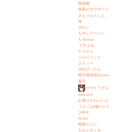
黒砂糖
将星のサウザー☆
さんりゅうしん
海
ポルン
もやしラーメン
A_Kirima
ですよね
ｋｏｍｕ
ジルペリット
クスィー
ゆゆぴったん
東方雑技団@tenco
孤月
かやくうどん
unknown
お座りかわいいよ
てんこは俺のイス
少年Ｋ
NoSee
殉星のシン
ものぐさくや