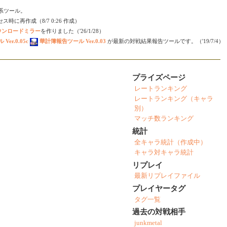
会い系ツール。
時に再作成（8/7 0:26 作成）
ダウンロードミラー
を作りました（'26/1/28）
er.0.05c
華計簿報告ツール Ver.0.03
が最新の対戦結果報告ツールです。（'19/7/4）
プライズページ
レートランキング
レートランキング（キャラ
別）
マッチ数ランキング
統計
全キャラ統計（作成中）
キャラ対キャラ統計
リプレイ
最新リプレイファイル
プレイヤータグ
タグ一覧
過去の対戦相手
junkmetal