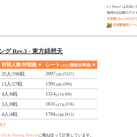
λ＜Tenco! は出
毎時0分以降のアクセス
天則観 Rev.14の
天則観報告ツール V
グ Rev.3 - 東方緋想天
対戦人数/対戦数
レート
(勝敗比率値)
±RD
2097
35人/196戦
(5527)
±59
1591
13人/27戦
(300)
±96
1314
4人/6戦
(60)
±170
1631
3人/8戦
(378)
±174
1784
4人/4戦
(912)
±196
隠す
、
Glicko Rating System
に概ね従って計算しています。