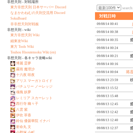
非想天則 - 対戦場所
東方非想天則 日本サーバー Discord
search
なまかわねむの天則交流用 Discord
対戦日時
SokuBoard
非非想天則対戦板
09/08/14 00:41
非想天則 - wiki
09/08/14 00:38
東方非想天則 Wiki
09/08/14 00:35
細東攻Wiki
東方 Tools Wiki
09/08/14 00:24
Touhou Hisoutensoku Wiki (en)
09/08/14 00:21
非想天則 - 各キャラ攻略wiki
博麗 霊夢
09/08/14 00:16
霧雨 魔理沙
将
09/08/14 00:04
十六夜 咲夜
09/08/13 23:59
アリス マーガトロイド
パチュリー ノーレッジ
09/08/13 15:52
魂魄 妖夢
09/08/13 15:48
レミリア スカーレット
西行寺 幽々子
09/08/13 12:45
八雲 紫
09/08/13 12:42
伊吹 萃香
09/08/13 12:40
鈴仙 優曇華院 イナバ
射命丸 文
09/08/13 12:37
小野塚 小町