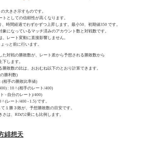
きの大きさ示すものです。
ートとしての信頼性が高くなります。
、時間経過でわずかずつ上昇します。最小50、初期値350 です。
対象になっているマッチ済みのアカウント数と対戦数です。
は、レート変動に直接影響しません。
ちょっと前に行います。
した対戦の勝敗数が、レート差から予想される勝敗数から
上下します。
る勝敗数の比は、おおむね以下のとおり計算できます。
手の勝利数)
: (相手の勝敗比率値)
0) : 10 ^ (相手のレート/400)
ート - 自分のレート)/400)
 (レート/400 - 1.5) です。
戦して１勝３敗が、予想勝敗数の目安です。
きさは、RDの2乗にも比例します。
東方緋想天