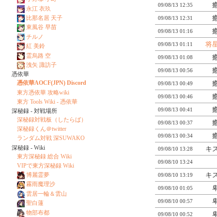
09/08/13 12:35
永江 衣玖
比那名居 天子
09/08/13 12:31
東風谷 早苗
09/08/13 01:16
チルノ
将
09/08/13 01:11
紅 美鈴
霊烏路 空
09/08/13 01:08
洩矢 諏訪子
09/08/13 00:56
憑依華
憑依華AOCF(JPN) Discord
09/08/13 00:49
東方憑依華 攻略wiki
09/08/13 00:46
東方 Tools Wiki - 憑依華
09/08/13 00:41
深秘録 - 対戦場所
深秘録対戦板（したらば）
09/08/13 00:37
深秘録くん＠twitter
09/08/13 00:34
ランダム対戦 深SUWAKO
深秘録 - Wiki
キス
09/08/10 13:28
東方深秘録 総合 Wiki
09/08/10 13:24
VIPで東方深秘録 Wiki
博麗霊夢
キス
09/08/10 13:19
霧雨魔理沙
09/08/10 01:05
雲居一輪＆雲山
09/08/10 00:57
聖白蓮
物部布都
09/08/10 00:52