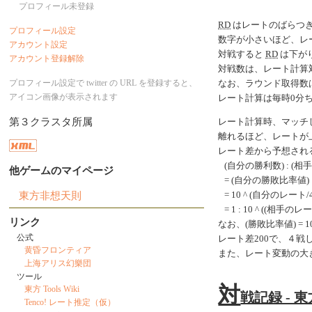
プロフィール未登録
RD
はレートのばらつ
プロフィール設定
数字が小さいほど、レ
アカウント設定
対戦すると
RD
は下がり
アカウント登録解除
対戦数は、レート計算
プロフィール設定で twitter の URL を登録すると、
なお、ラウンド取得数
アイコン画像が表示されます
レート計算は毎時0分
第３クラスタ所属
レート計算時、マッチ
離れるほど、レートが
レート差から予想され
(自分の勝利数) : (相
他ゲームのマイページ
= (自分の勝敗比率値) 
東方非想天則
= 10 ^ (自分のレート/40
= 1 : 10 ^ ((相手のレ
リンク
なお、(勝敗比率値) = 10 ^
公式
レート差200で、４
黄昏フロンティア
また、レート変動の大
上海アリス幻樂団
ツール
対
東方 Tools Wiki
戦記録 - 
Tenco! レート推定（仮）